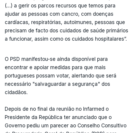
(…) a gerir os parcos recursos que temos para
ajudar as pessoas com cancro, com doenças
cardíacas, respiratórias, autoimunes, pessoas que
precisam de facto dos cuidados de saúde primários
a funcionar, assim como os cuidados hospitalares”.
ERRO
100
ERROR ON HTML5 MEDIA ELEMENT
O PSD manifestou-se ainda disponível para
ESTE CONTEÚDO ESTÁ NESTE
encontrar e apoiar medidas para que mais
MOMENTO INDISPONÍVEL
portugueses possam votar, alertando que será
necessário "salvaguardar a segurança" dos
cidadãos.
Depois de no final da reunião no Infarmed o
Presidente da República ter anunciado que o
Governo pediu um parecer ao Conselho Consultivo