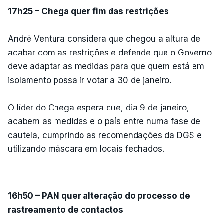
17h25 – Chega quer fim das restrições
André Ventura considera que chegou a altura de
acabar com as restrições e defende que o Governo
deve adaptar as medidas para que quem está em
isolamento possa ir votar a 30 de janeiro.
O líder do Chega espera que, dia 9 de janeiro,
acabem as medidas e o país entre numa fase de
cautela, cumprindo as recomendações da DGS e
utilizando máscara em locais fechados.
ERRO
100
ERROR ON HTML5 MEDIA ELEMENT
ESTE CONTEÚDO ESTÁ NESTE
16h50 – PAN quer alteração do processo de
MOMENTO INDISPONÍVEL
rastreamento de contactos