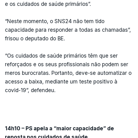
e os cuidados de saúde primários”.
“Neste momento, o SNS24 não tem tido
capacidade para responder a todas as chamadas”,
frisou o deputado do BE.
“Os cuidados de saúde primários têm que ser
reforçados e os seus profissionais não podem ser
meros burocratas. Portanto, deve-se automatizar o
acesso a baixa, mediante um teste positivo à
covid-19”, defendeu.
ERRO
100
ERROR ON HTML5 MEDIA ELEMENT
ESTE CONTEÚDO ESTÁ NESTE
MOMENTO INDISPONÍVEL
14h10 – PS apela a “maior capacidade” de
reposta nos cuidados de saúde