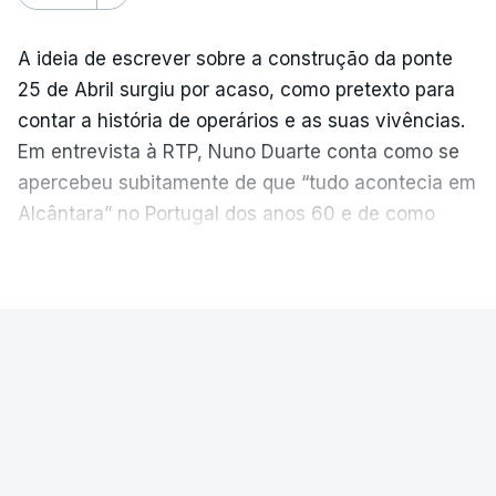
A ideia de escrever sobre a construção da ponte
25 de Abril surgiu por acaso, como pretexto para
contar a história de operários e as suas vivências.
Em entrevista à RTP, Nuno Duarte conta como se
apercebeu subitamente de que “tudo acontecia em
Alcântara” no Portugal dos anos 60 e de como
poderia incluir esta obra marcante na ficção. Hoje,
VER MAIS
quando passa pelo aço de cor avermelhada que
faz a ligação entre as duas margens do Tejo, sorri
e reconhece como a ponte mudou a sua vida de
PAÍS
forma inesperada, através da literatura.
Ponte 25 de Abril celebra seis
Em
“Pés de Barro”,
lê-se a história ficcionada de
décadas
como se produziu esta grande infraestrutura, à
época, a maior ponte suspensa da Europa. Os
A Ponte 25 de Abril foi inaugurada precisamente