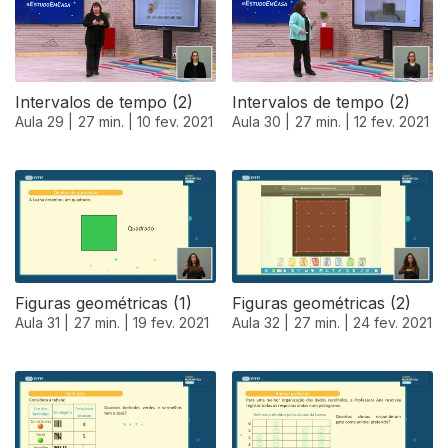
Intervalos de tempo (2)
Intervalos de tempo (2)
Aula 29 |
27 min. |
10 fev. 2021
Aula 30 |
27 min. |
12 fev. 2021
Figuras geométricas (1)
Figuras geométricas (2)
Aula 31 |
27 min. |
19 fev. 2021
Aula 32 |
27 min. |
24 fev. 2021