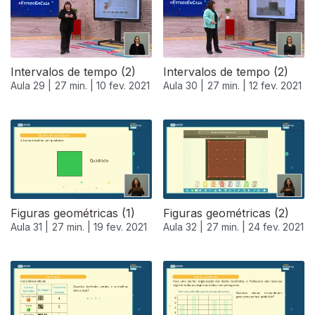
Intervalos de tempo (2)
Intervalos de tempo (2)
Aula 29 |
27 min. |
10 fev. 2021
Aula 30 |
27 min. |
12 fev. 2021
Figuras geométricas (1)
Figuras geométricas (2)
Aula 31 |
27 min. |
19 fev. 2021
Aula 32 |
27 min. |
24 fev. 2021