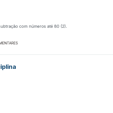
subtração com números até 80 (2).
EMENTARES
iplina