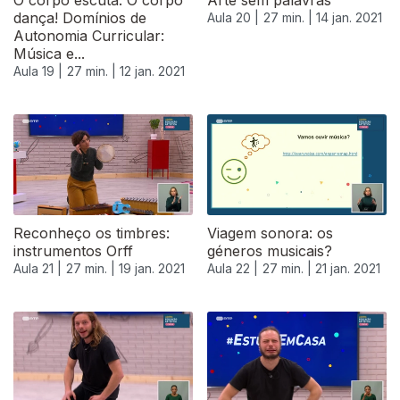
O corpo escuta. O corpo
Arte sem palavras
dança! Domínios de
Aula 20 |
27 min. |
14 jan. 2021
Autonomia Curricular:
Música e...
Aula 19 |
27 min. |
12 jan. 2021
Reconheço os timbres:
Viagem sonora: os
instrumentos Orff
géneros musicais?
Aula 21 |
27 min. |
19 jan. 2021
Aula 22 |
27 min. |
21 jan. 2021
520630