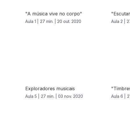
"A música vive no corpo"
"Escutar
Aula 1 |
27 min. |
20 out. 2020
Aula 2 |
2
Exploradores musicais
"Timbre
Aula 5 |
27 min. |
03 nov. 2020
Aula 6 |
2
508430