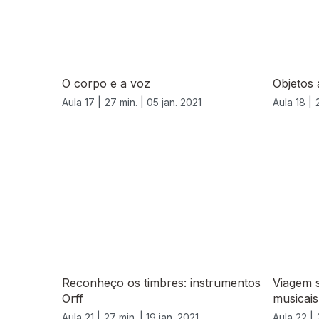
O corpo e a voz
Objetos
Aula 17 |
27 min. |
05 jan. 2021
Aula 18 |
520630
Reconheço os timbres: instrumentos
Viagem 
Orff
musicais
Aula 21 |
27 min. |
19 jan. 2021
Aula 22 |