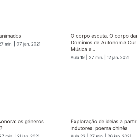
 animados
O corpo escuta. O corpo da
Domínios de Autonomia Curr
27 min. |
07 jan. 2021
Música e...
Aula 19 |
27 min. |
12 jan. 2021
sonora: os géneros
Exploração de ideias a partir
?
indutores: poema chinês
27 min. |
21 jan. 2021
Aula 23 |
27 min. |
26 jan. 2021