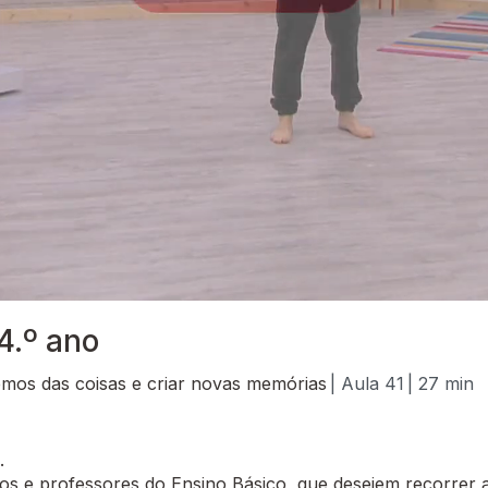
 4.º ano
emos das coisas e criar novas memórias
| Aula 41
| 27 min
.
 e professores do Ensino Básico, que desejem recorrer a