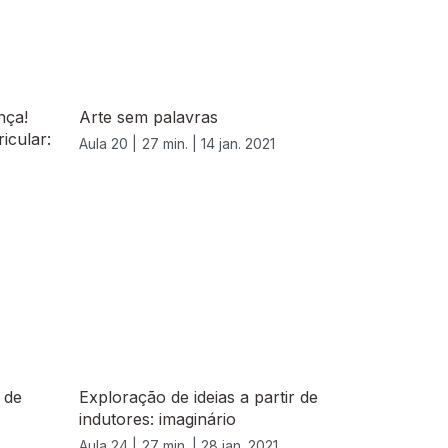
nça!
Arte sem palavras
icular:
Aula 20 |
27 min. |
14 jan. 2021
 de
Exploração de ideias a partir de
indutores: imaginário
Aula 24 |
27 min. |
28 jan. 2021