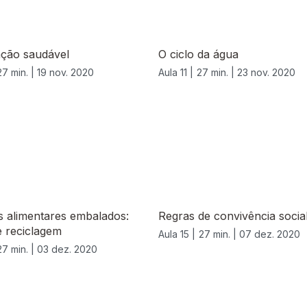
ação saudável
O ciclo da água
27 min. |
19 nov. 2020
Aula 11 |
27 min. |
23 nov. 2020
s alimentares embalados:
Regras de convivência socia
e reciclagem
Aula 15 |
27 min. |
07 dez. 2020
27 min. |
03 dez. 2020