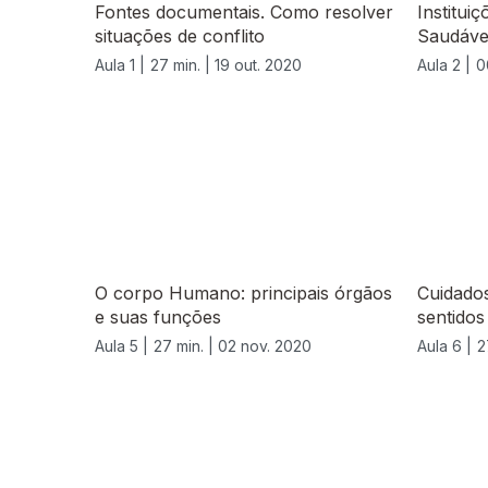
Fontes documentais. Como resolver
Institui
situações de conflito
Saudáve
Aula 1 |
27 min. |
19 out. 2020
Aula 2 |
0
O corpo Humano: principais órgãos
Cuidados
e suas funções
sentidos
Aula 5 |
27 min. |
02 nov. 2020
Aula 6 |
2
508486