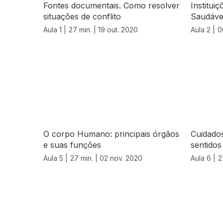
Fontes documentais. Como resolver
Institui
situações de conflito
Saudáve
Aula 1 |
27 min. |
19 out. 2020
Aula 2 |
0
O corpo Humano: principais órgãos
Cuidados
e suas funções
sentidos
Aula 5 |
27 min. |
02 nov. 2020
Aula 6 |
2
508486