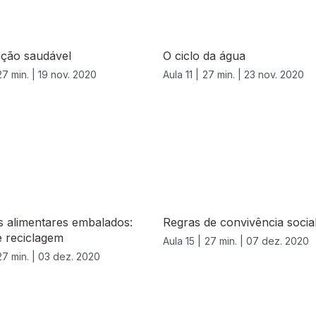
ação saudável
O ciclo da água
27 min. |
19 nov. 2020
Aula 11 |
27 min. |
23 nov. 2020
s alimentares embalados:
Regras de convivência socia
e reciclagem
Aula 15 |
27 min. |
07 dez. 2020
27 min. |
03 dez. 2020