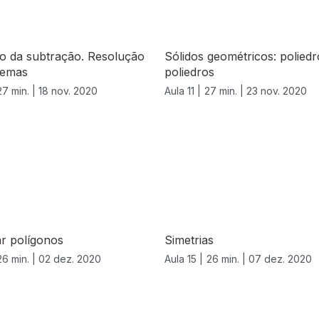
o da subtração. Resolução
Sólidos geométricos: polied
lemas
poliedros
27 min. |
18 nov. 2020
Aula 11 |
27 min. |
23 nov. 2020
r polígonos
Simetrias
26 min. |
02 dez. 2020
Aula 15 |
26 min. |
07 dez. 2020