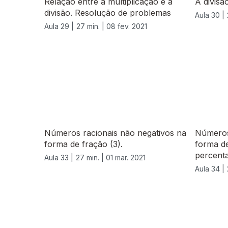
Relação entre a multiplicação e a
A divisã
divisão. Resolução de problemas
Aula 30 |
Aula 29 |
27 min. |
08 fev. 2021
529537
Números racionais não negativos na
Números
forma de fração (3).
forma de
percent
Aula 33 |
27 min. |
01 mar. 2021
Aula 34 |