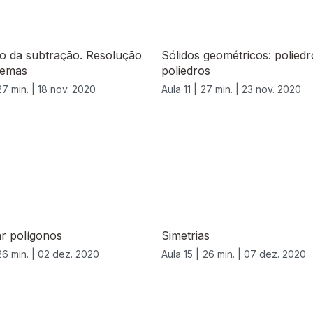
o da subtração. Resolução
Sólidos geométricos: polied
lemas
poliedros
27 min. |
18 nov. 2020
Aula 11 |
27 min. |
23 nov. 2020
r polígonos
Simetrias
26 min. |
02 dez. 2020
Aula 15 |
26 min. |
07 dez. 2020