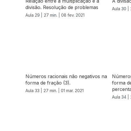
Relação entre a multiplicação e a
A divisã
divisão. Resolução de problemas
Aula 30 |
Aula 29 |
27 min. |
08 fev. 2021
529537
Números racionais não negativos na
Números
forma de fração (3).
forma de
percent
Aula 33 |
27 min. |
01 mar. 2021
Aula 34 |