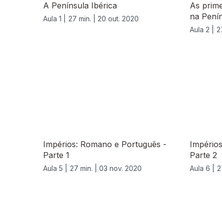
A Península Ibérica
As prim
na Penín
Aula 1 |
27 min. |
20 out. 2020
Aula 2 |
2
Impérios: Romano e Português -
Império
Parte 1
Parte 2
Aula 5 |
27 min. |
03 nov. 2020
Aula 6 |
2
508856