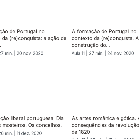
ção de Portugal no
A formação de Portugal no
 da (re)conquista: a ação de
contexto da (re)conquista. A
.
construção do...
27 min. |
20 nov. 2020
Aula 11 |
27 min. |
24 nov. 2020
ção liberal portuguesa. Dia
As artes românica e gótica. 
s mosteiros. Os concelhos.
consequências da revolução 
de 1820
26 min. |
11 dez. 2020