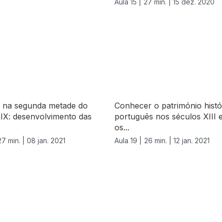
Aula 15 |
27 min. |
15 dez. 2020
l na segunda metade do
Conhecer o património histó
IX: desenvolvimento das
português nos séculos XIII e
os...
27 min. |
08 jan. 2021
Aula 19 |
26 min. |
12 jan. 2021