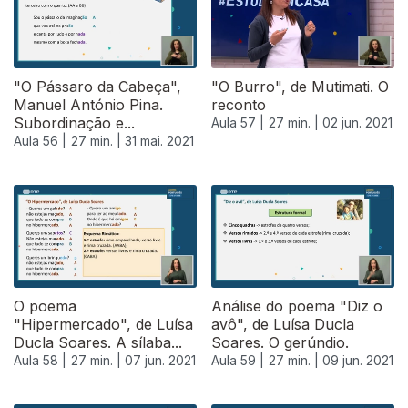
"O Pássaro da Cabeça",
"O Burro", de Mutimati. O
Manuel António Pina.
reconto
Subordinação e...
Aula 57 |
27 min. |
02 jun. 2021
Aula 56 |
27 min. |
31 mai. 2021
550102
O poema
Análise do poema "Diz o
"Hipermercado", de Luísa
avô", de Luísa Ducla
Ducla Soares. A sílaba...
Soares. O gerúndio.
Aula 58 |
27 min. |
07 jun. 2021
Aula 59 |
27 min. |
09 jun. 2021