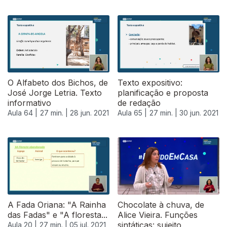
O Alfabeto dos Bichos, de
Texto expositivo:
José Jorge Letria. Texto
planificação e proposta
informativo
de redação
Aula 64 |
27 min. |
28 jun. 2021
Aula 65 |
27 min. |
30 jun. 2021
556035
A Fada Oriana: "A Rainha
Chocolate à chuva, de
das Fadas" e "A floresta...
Alice Vieira. Funções
sintáticas: sujeito
Aula 20 |
27 min. |
05 jul. 2021