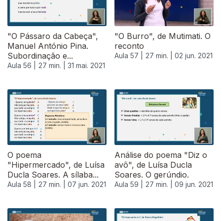
"O Pássaro da Cabeça",
"O Burro", de Mutimati. O
Manuel António Pina.
reconto
Subordinação e...
Aula 57 |
27 min. |
02 jun. 2021
Aula 56 |
27 min. |
31 mai. 2021
550102
O poema
Análise do poema "Diz o
"Hipermercado", de Luísa
avô", de Luísa Ducla
Ducla Soares. A sílaba...
Soares. O gerúndio.
Aula 58 |
27 min. |
07 jun. 2021
Aula 59 |
27 min. |
09 jun. 2021