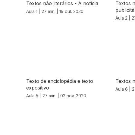
Textos não literários - A notícia
Textos n
publicitá
Aula 1 |
27 min. |
19 out. 2020
Aula 2 |
2
Texto de enciclopédia e texto
Textos n
expositivo
Aula 6 |
2
Aula 5 |
27 min. |
02 nov. 2020
508177