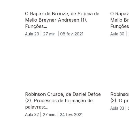
O Rapaz de Bronze, de Sophia de
O Rapaz
Mello Breyner Andresen (1).
Mello Br
Funções...
Funções.
Aula 29 |
27 min. |
08 fev. 2021
Aula 30 |
529115
Robinson Crusoé, de Daniel Defoe
Robinso
(2). Processos de formação de
(3). O p
palavras:...
Aula 33 |
Aula 32 |
27 min. |
24 fev. 2021