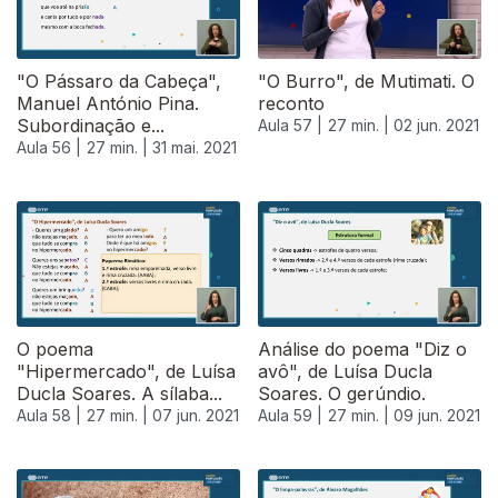
"O Pássaro da Cabeça",
"O Burro", de Mutimati. O
Manuel António Pina.
reconto
Subordinação e...
Aula 57 |
27 min. |
02 jun. 2021
Aula 56 |
27 min. |
31 mai. 2021
550102
O poema
Análise do poema "Diz o
"Hipermercado", de Luísa
avô", de Luísa Ducla
Ducla Soares. A sílaba...
Soares. O gerúndio.
Aula 58 |
27 min. |
07 jun. 2021
Aula 59 |
27 min. |
09 jun. 2021