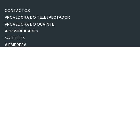
CONTACTOS
PROVEDORA DO TELESPECTADOR
PROVEDORA DO OUVINTE
ACESSIBILIDADES
SATÉLITES
A EMPRESA
CONSELHO GERAL INDEPENDENTE
CONSELHO DE OPINIÃO
CONTRATO DE CONCESSÃO DO SERVIÇO PÚBLICO DE RÁDIO E
TELEVISÃO
RGPD
GESTÃO DAS DEFINIÇÕES DE COOKIES
POLÍTICA DE PRIVACIDADE
POLÍTICA DE COOKIES
TERMOS E CONDIÇÕES
|
|
|
PUBLICIDADE
© RTP, Rádio e Televisão de Portugal 2026