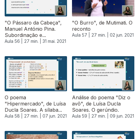
"O Pássaro da Cabeça",
"O Burro", de Mutimati. O
Manuel António Pina.
reconto
Subordinação e...
Aula 57 |
27 min. |
02 jun. 2021
Aula 56 |
27 min. |
31 mai. 2021
550102
O poema
Análise do poema "Diz o
"Hipermercado", de Luísa
avô", de Luísa Ducla
Ducla Soares. A sílaba...
Soares. O gerúndio.
Aula 58 |
27 min. |
07 jun. 2021
Aula 59 |
27 min. |
09 jun. 2021