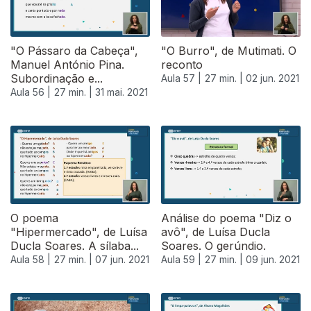
"O Pássaro da Cabeça",
"O Burro", de Mutimati. O
Manuel António Pina.
reconto
Subordinação e...
Aula 57 |
27 min. |
02 jun. 2021
Aula 56 |
27 min. |
31 mai. 2021
550102
O poema
Análise do poema "Diz o
"Hipermercado", de Luísa
avô", de Luísa Ducla
Ducla Soares. A sílaba...
Soares. O gerúndio.
Aula 58 |
27 min. |
07 jun. 2021
Aula 59 |
27 min. |
09 jun. 2021