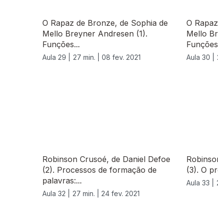
O Rapaz de Bronze, de Sophia de
O Rapaz
Mello Breyner Andresen (1).
Mello Br
Funções...
Funções.
Aula 29 |
27 min. |
08 fev. 2021
Aula 30 |
529115
Robinson Crusoé, de Daniel Defoe
Robinso
(2). Processos de formação de
(3). O p
palavras:...
Aula 33 |
Aula 32 |
27 min. |
24 fev. 2021