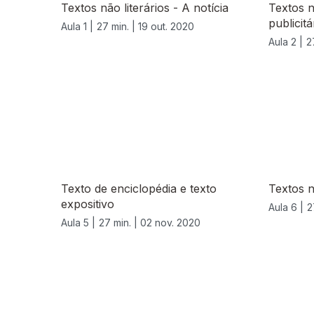
Textos não literários - A notícia
Textos n
publicitá
Aula 1 |
27 min. |
19 out. 2020
Aula 2 |
2
Texto de enciclopédia e texto
Textos n
expositivo
Aula 6 |
2
Aula 5 |
27 min. |
02 nov. 2020
508177