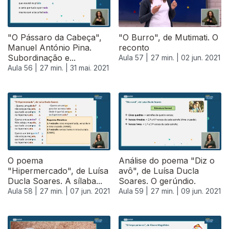
"O Pássaro da Cabeça",
"O Burro", de Mutimati. O
Manuel António Pina.
reconto
Subordinação e...
Aula 57 |
27 min. |
02 jun. 2021
Aula 56 |
27 min. |
31 mai. 2021
550102
O poema
Análise do poema "Diz o
"Hipermercado", de Luísa
avô", de Luísa Ducla
Ducla Soares. A sílaba...
Soares. O gerúndio.
Aula 58 |
27 min. |
07 jun. 2021
Aula 59 |
27 min. |
09 jun. 2021