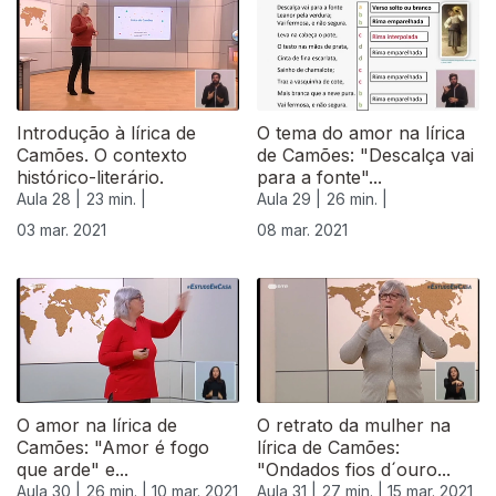
Introdução à lírica de
O tema do amor na lírica
Camões. O contexto
de Camões: "Descalça vai
histórico-literário.
para a fonte"...
Aula 28 |
23 min. |
Aula 29 |
26 min. |
03 mar. 2021
08 mar. 2021
O amor na lírica de
O retrato da mulher na
Camões: "Amor é fogo
lírica de Camões:
que arde" e...
"Ondados fios d´ouro...
Aula 30 |
26 min. |
10 mar. 2021
Aula 31 |
27 min. |
15 mar. 2021