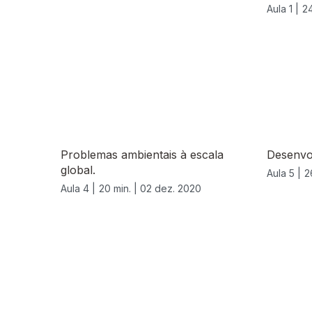
Aula 1 |
24
Problemas ambientais à escala
Desenvol
global.
Aula 5 |
2
Aula 4 |
20 min. |
02 dez. 2020
521929