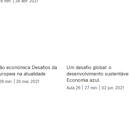
28 min. |
28 abr. 2021
ção económica Desafios da
Um desafio global: o
ropeia na atualidade
desenvolvimento sustentável
Economia azul.
28 min. |
26 mai. 2021
Aula 26 |
27 min. |
02 jun. 2021