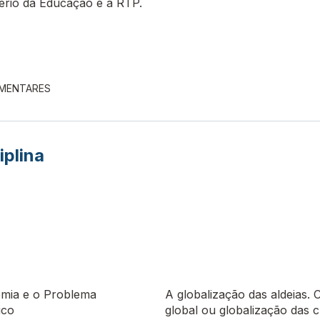
tério da Educação e a RTP.
EMENTARES
iplina
mia e o Problema
A globalização das aldeias. 
ico
global ou globalização das c