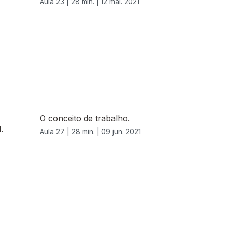
Aula 23 |
28 min. |
12 mai. 2021
O conceito de trabalho.
.
Aula 27 |
28 min. |
09 jun. 2021