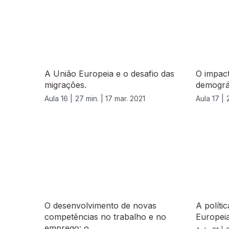
A União Europeia e o desafio das
O impact
migrações.
demográ
Aula 16 |
27 min. |
17 mar. 2021
Aula 17 |
543223
O desenvolvimento de novas
A políti
competências no trabalho e no
Europeia
emprego: o...