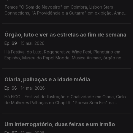
Temos "O Som do Nevoeiro" em Coimbra, Lisbon Stars
Connections, "A Providência e a Guitarra" em exibição, Anne
Waldman na Casa Fernando Pessoa e "Impacto Súbito" em
Setúbal.
Órgão, luto e ver as estrelas ao fim de semana
Ep. 69
15 mai. 2026
Há Festival do Luto, Regenerative Wine Fest, Planetário em
Espinho, Museu do Papel Moeda, Musica Animae, órgão no
FIO, Marvvila, Rodrigo Leão, "Carmina Burana" e o Mercado à
Moda Antiga.
Olaria, palhaças e a idade média
Ep. 68
14 mai. 2026
Há FICO - Festival de Ilustração e Criatividade em Olaria, Ciclo
de Mulheres Palhaças no Chapitô, "Poesia Sem Fim" na
Madalena, Festival Futurama, "O Acidente com o Piano" em
Coimbra e Feira Medieval de Leça da Palmeira.
Um interrogatório, duas feiras e um irmão
Ep. 67
13 mai. 2026