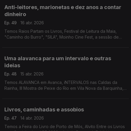
Anti-leitores, marionetas e dez anos a contar
dinheiro
Ep. 49
16 abr. 2026
Temos Raios Partam os Livros, Festival de Leitura da Maia,
"Caminho do Burro", "SILA", Moinho Cine Fest, a sessão de
encerramento do UFECE e os 10 anos do Museu do Dinheiro.
Uma alavanca para um intervalo e outras
ideias
Ep. 48
15 abr. 2026
Temos ALAVANCA em Avanca, iNTERVALOS nas Caldas da
Rainha, III Mostra de Peixe do Rio em Vila Nova da Barquinha,
Shimizu Tardio, "¿De Qué Casa Eres?", a Tailândia no Museu
do Oriente e Sand City em Lagoa.
Livros, caminhadas e assobios
Ep. 47
14 abr. 2026
Temos a Feira do Livro de Porto de Mós, Alvito Entre os Livros