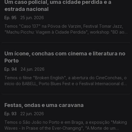
Um caso policial, uma cidade perdida e a
estrada nacional
Ep. 95
25 jun. 2026
Temos "Caso 137" na Póvoa de Varzim, Festival Tomar Jazz,
"Machu Picchu: Viagem à Cidade Perdida", workshop "BD ao
Quadrado" e o Festival N2 em Chaves.
Um ícone, conchas com cinema e literatura no
Porto
Ep. 94
24 jun. 2026
Temos o filme "Broken English", a abertura do CineConchas, o
início do BABELL, Porto Blues Fest e o Festival Internacional do
Cavalo Lusitano.
Festas, ondas e uma caravana
Ep. 93
22 jun. 2026
Temos o São João no Porto e em Braga, a exposição "Making
Waves - In Praise of the Ever-Changing", "A Morte de um