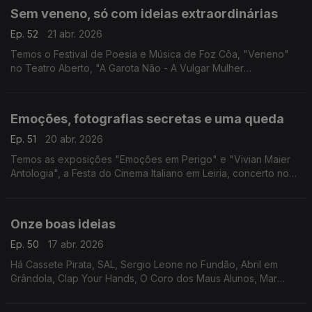
Sem veneno, só com ideias extraordinárias
Ep. 52
21 abr. 2026
Temos o Festival de Poesia e Música de Foz Côa, "Veneno"
no Teatro Aberto, "A Garota Não - A Vulgar Mulher
Extraordinária", Lê-me – Campanha de Oferta de Livros em
Torres Vedras e a 9.ª edição do Porto Femme.
Emoções, fotografias secretas e uma queda
Ep. 51
20 abr. 2026
Temos as exposições "Emoções em Perigo" e "Vivian Maier
Antologia", a Festa do Cinema Italiano em Leiria, concerto no
Goethe-Institut e "On Falling" em Barcelos.
Onze boas ideias
Ep. 50
17 abr. 2026
Há Cassete Pirata, SAL, Sergio Leone no Fundão, Abril em
Grândola, Clap Your Hands, O Coro dos Maus Alunos, Mar
Motto, Feira Medieval de Torre de Moncorvo, Quixote e
Pança, Feira do Livro de Chaves e Feira do Fumeiro.