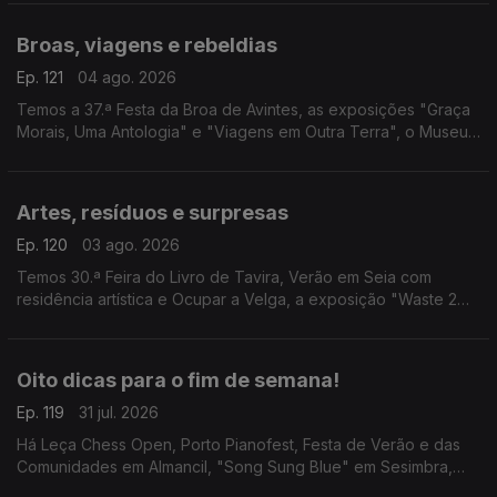
Supermercados".
Broas, viagens e rebeldias
Ep. 121
04 ago. 2026
Temos a 37.ª Festa da Broa de Avintes, as exposições "Graça
Morais, Uma Antologia" e "Viagens em Outra Terra", o Museu
de Aristides de Sousa Mendes e o filme "Sementes de
Violência".
Artes, resíduos e surpresas
Ep. 120
03 ago. 2026
Temos 30.ª Feira do Livro de Tavira, Verão em Seia com
residência artística e Ocupar a Velga, a exposição "Waste 2
Arte" e a visita guiada "Bordalo Surpresa".
Oito dicas para o fim de semana!
Ep. 119
31 jul. 2026
Há Leça Chess Open, Porto Pianofest, Festa de Verão e das
Comunidades em Almancil, "Song Sung Blue" em Sesimbra,
"Justiça Cega" em Leiria, "A Odisseia" em Anadia, "Aniki-