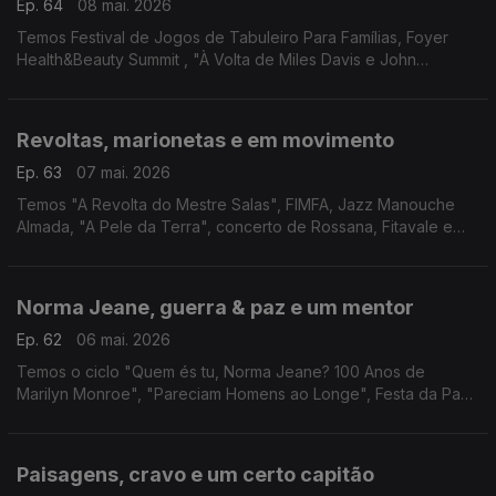
Ep. 64
08 mai. 2026
Temos Festival de Jogos de Tabuleiro Para Famílias, Foyer
Health&Beauty Summit , "À Volta de Miles Davis e John
Coltrane", "Álbum de Família", "Makupuni" e mais!
Revoltas, marionetas e em movimento
Ep. 63
07 mai. 2026
Temos "A Revolta do Mestre Salas", FIMFA, Jazz Manouche
Almada, "A Pele da Terra", concerto de Rossana, Fitavale e
ciclo de cinema On The Move.
Norma Jeane, guerra & paz e um mentor
Ep. 62
06 mai. 2026
Temos o ciclo "Quem és tu, Norma Jeane? 100 Anos de
Marilyn Monroe", "Pareciam Homens ao Longe", Festa da Paz
em Benfeita, "O Tamanho das Coisas" e Paul Thomas
Anderson no Batalha - Centro de Cinema.
Paisagens, cravo e um certo capitão