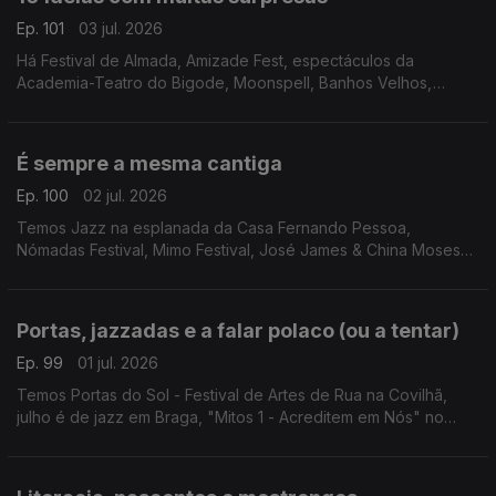
Ep. 101
03 jul. 2026
Há Festival de Almada, Amizade Fest, espectáculos da
Academia-Teatro do Bigode, Moonspell, Banhos Velhos,
"NIck, nick, NIck, nIcK e NICk", "Sonho em Movimento",
AgitÁgueda, Festival Arcada e Douro & Porto Wine Festival.
É sempre a mesma cantiga
Ep. 100
02 jul. 2026
Temos Jazz na esplanada da Casa Fernando Pessoa,
Nómadas Festival, Mimo Festival, José James & China Moses
em concerto, Meajazz & Blues e Albergaria convida.
Portas, jazzadas e a falar polaco (ou a tentar)
Ep. 99
01 jul. 2026
Temos Portas do Sol - Festival de Artes de Rua na Covilhã,
julho é de jazz em Braga, "Mitos 1 - Acreditem em Nós" no
Teatro Romano, "Noite de Estreia" em Pombal e a Polska -
Mostra de cinema polaco.