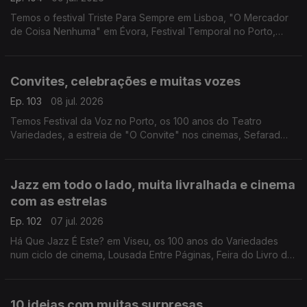
Temos o festival Triste Para Sempre em Lisboa, "O Mercador
de Coisa Nenhuma" em Évora, Festival Temporal no Porto,
Guarda Wine Fest, Semana Internacional de Piano de Óbidos e
Artbeerfest em Caminha.
Convites, celebrações e muitas vozes
Ep. 103
08 jul. 2026
Temos Festival da Voz no Porto, os 100 anos do Teatro
Variedades, a estreia de "O Convite" nos cinemas, Sefarad
Project em concerto, "Flow - À Deriva" em Coimbra e "La
Grazia" na Póvoa de Varzim.
Jazz em todo o lado, muita livralhada e cinema
com as estrelas
Ep. 102
07 jul. 2026
Há Que Jazz É Este? em Viseu, os 100 anos do Variedades
num ciclo de cinema, Lousada Entre Páginas, Feira do Livro de
Valongo, Feira Popular de Coimbra e filmes ao ar livre com
"Oásis: o Nosso Amor, o Nosso Verão"
10 ideias com muitas surpresas