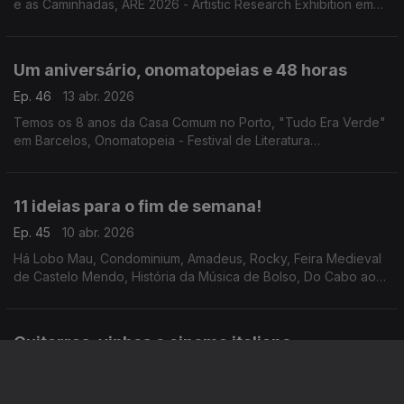
e as Caminhadas, ARE 2026 - Artistic Research Exhibition em
Lisboa. White Corner em Espinho e o espectáculo "Um
Assobio no Escuro" em Almada.
Um aniversário, onomatopeias e 48 horas
Ep. 46
13 abr. 2026
Temos os 8 anos da Casa Comum no Porto, "Tudo Era Verde"
em Barcelos, Onomatopeia - Festival de Literatura
Infantojuvenil de Valongo, a exposição "A Arte de Lisboa" e o
filme "48 Horas" em Setúbal.
11 ideias para o fim de semana!
Ep. 45
10 abr. 2026
Há Lobo Mau, Condominium, Amadeus, Rocky, Feira Medieval
de Castelo Mendo, História da Música de Bolso, Do Cabo ao
Mundo, OPUS 3, Feira da Primavera em Guimarães, Festival
dos Moinhos de Portugal e filmes no Batalha.
Guitarras, vinhos e cinema italiano
Ep. 44
09 abr. 2026
Há Soam as Guitarras, Ávinho - Festa do Vinho e das Adegas,