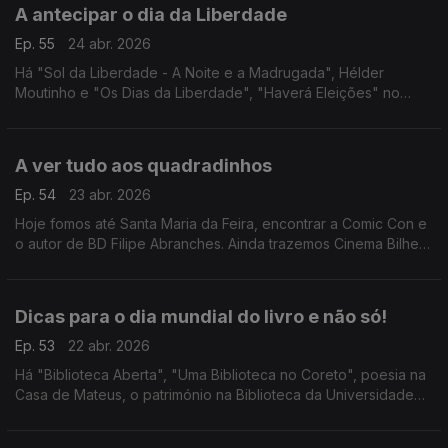
A antecipar o dia da Liberdade
Ep. 55
24 abr. 2026
Há "Sol da Liberdade - A Noite e a Madrugada", Hélder
Moutinho e "Os Dias da Liberdade", "Haverá Eleições" no
Porto, "CARTA: 65 anos depois da Carta a Uma Jovem
Portuguesa", "Um Homem e o Seu Criado" e mais ideias!
A ver tudo aos quadradinhos
Ep. 54
23 abr. 2026
Hoje fomos até Santa Maria da Feira, encontrar a Comic Con e
o autor de BD Filipe Abranches. Ainda trazemos Cinema Bilhete
Dourado em Gondomar e "SOSPIRO - Música Renascentista
Portuguesa e Espanhola" em Vila Viçosa.
Dicas para o dia mundial do livro e não só!
Ep. 53
22 abr. 2026
Há "Biblioteca Aberta", "Uma Biblioteca no Coreto", poesia na
Casa de Mateus, o património na Biblioteca da Universidade
de Évora, "Cherchez La Femme", teatro com "Guerra & Paz" e
"My Way - A História de uma Canção".