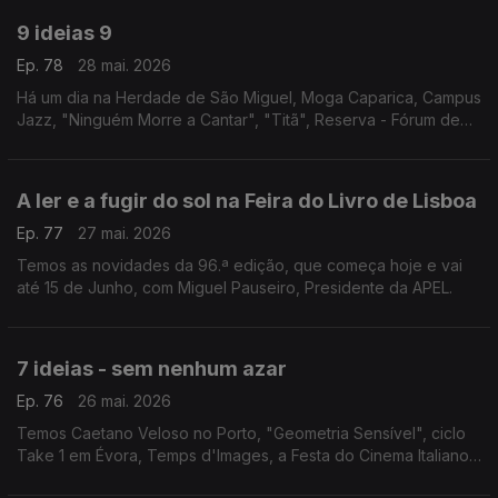
9 ideias 9
Ep. 78
28 mai. 2026
Há um dia na Herdade de São Miguel, Moga Caparica, Campus
Jazz, "Ninguém Morre a Cantar", "Titã", Reserva - Fórum de
Inovação, Gastronomia e Vinho, Faro Blues, Águeda Blues Fest
e Sementes - Artes Para o Pequeno Público.
A ler e a fugir do sol na Feira do Livro de Lisboa
Ep. 77
27 mai. 2026
Temos as novidades da 96.ª edição, que começa hoje e vai
até 15 de Junho, com Miguel Pauseiro, Presidente da APEL.
7 ideias - sem nenhum azar
Ep. 76
26 mai. 2026
Temos Caetano Veloso no Porto, "Geometria Sensível", ciclo
Take 1 em Évora, Temps d'Images, a Festa do Cinema Italiano
em Almada e Lagos, "Valor Sentimental" nas Caldas da Rainha