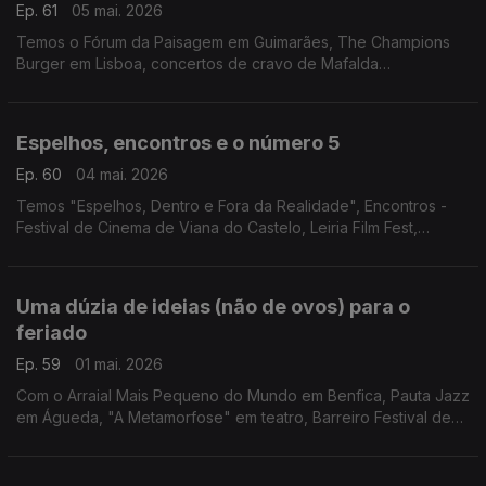
Ep. 61
05 mai. 2026
Temos o Fórum da Paisagem em Guimarães, The Champions
Burger em Lisboa, concertos de cravo de Mafalda
Nejmeddine, XV Feira do Livro de Pampilhosa da Serra e
"Capitão Falcão" em Cantanhede.
Espelhos, encontros e o número 5
Ep. 60
04 mai. 2026
Temos "Espelhos, Dentro e Fora da Realidade", Encontros -
Festival de Cinema de Viana do Castelo, Leiria Film Fest,
Festival 5L e "Ajudando o Urso".
Uma dúzia de ideias (não de ovos) para o
feriado
Ep. 59
01 mai. 2026
Com o Arraial Mais Pequeno do Mundo em Benfica, Pauta Jazz
em Águeda, "A Metamorfose" em teatro, Barreiro Festival de
Dança, "Hey Mickey, let's play!", Rodrigo Leão em Coimbra,
Beltane Fire Fest, "Magnolia" em Lisboa...