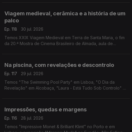
Bóbó" em Penafiel e tributo aos Ramones em Faro.
Viagem medieval, cerâmica e a história de um
palco
Ep. 118
30 jul. 2026
Temos XXIX Viagem Medieval em Terra de Santa Maria, o fim
da 20.ª Mostra de Cinema Brasileiro de Almada, aula de
iniciação à cerâmica em Albufeira e visitas ao Theatro Gil
Vicente em Barcelos.
Na piscina, com revelações e descontrolo
Ep. 117
29 jul. 2026
Temos "The Swimming Pool Party" em Lisboa, "O Dia da
Revelação" em Alcobaça, "Laura - Está Tudo Sob Controlo" e
"Foi Só Um Acidente" em Guimarães.
Impressões, quedas e margens
Ep. 116
28 jul. 2026
Temos "Impressive Monet & Brilliant Klimt" no Porto e em