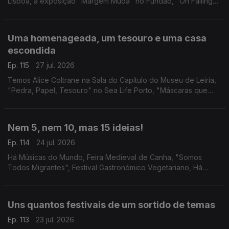
Lisboa, a exposição "Margem Muda" no Fundão, "On Falling"
em Leiria e "Três Vezes Adeus" no Sardoal.
Uma homenageada, um tesouro e uma casa
escondida
Ep. 115
27 jul. 2026
Temos Alice Coltrane na Sala do Capítulo do Museu de Leiria,
"Pedra, Papel, Tesouro" no Sea Life Porto, "Máscaras que
Somos" no Teatro Romano, e a Casa Escondida do Porto.
Nem 5, nem 10, mas 15 ideias!
Ep. 114
24 jul. 2026
Há Músicas do Mundo, Feira Medieval de Canha, "Somos
Todos Migrantes", Festival Gastronómico Vegetariano, Há
Música na Casa da Cerca, Mestres Japoneses no Museu do
Oriente, Porto Blues Fest, Cinema na Cidade e mais!
Uns quantos festivais de um sortido de temas
Ep. 113
23 jul. 2026