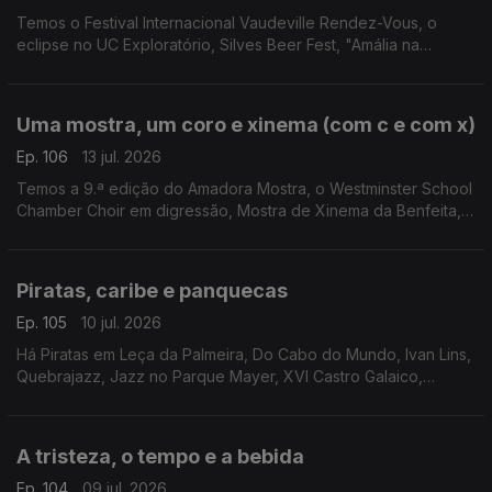
Temos o Festival Internacional Vaudeville Rendez-Vous, o
eclipse no UC Exploratório, Silves Beer Fest, "Amália na
América - Além do Fado" e Filmes com Estrelas em Loulé.
Uma mostra, um coro e xinema (com c e com x)
Ep. 106
13 jul. 2026
Temos a 9.ª edição do Amadora Mostra, o Westminster School
Chamber Choir em digressão, Mostra de Xinema da Benfeita,
"Luz nas Trevas" pelo Teatro da Rainha e "Heat - Cidade Sob
Pressão" em Setúbal.
Piratas, caribe e panquecas
Ep. 105
10 jul. 2026
Há Piratas em Leça da Palmeira, Do Cabo do Mundo, Ivan Lins,
Quebrajazz, Jazz no Parque Mayer, XVI Castro Galaico,
Musica Animae, Entrelinhas, Feiriarte, Cook Lab em Coimbra,
Encontro do Caribe e Feira do Livro da Maia.
A tristeza, o tempo e a bebida
Ep. 104
09 jul. 2026