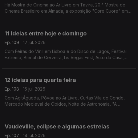
Há Mostra de Cinema ao Ar Livre em Tavira, 20.ª Mostra de
Cinema Brasileiro em Almada, a exposição "Core Cuore" em
Lagos, Festa do Cinema ao Ar Livre em Faro e "Macbeth"
pelos SillySeason em Lisboa.
11 ideias entre hoje e domingo
Ep. 109
17 jul. 2026
Com Feiras do Vinil em Lisboa e do Disco de Lagos, Festival
Extremo, Bienal de Cerveira, Lis Vegas Fest, Auto da Casa,
Bossa Market, Feira do Livro da Nazaré, Clássicos na Moita,
Feira Medieval de Coimbra e Francesinhas.
12 ideias para quarta feira
Ep. 108
15 jul. 2026
Com AgitÁgueda, Póvoa ao Ar Livre, Curtas Vila do Conde,
Mercado Medieval de Óbidos, Noite de Astronomia, "A
Odisseia", "Entre as Árvores", Artes À Vila, Circuitos, Festival
São Tiago, Feira de V.N.Baronia e Mel Brooks.
Vaudeville, eclipse e algumas estrelas
Ep. 107
14 jul. 2026