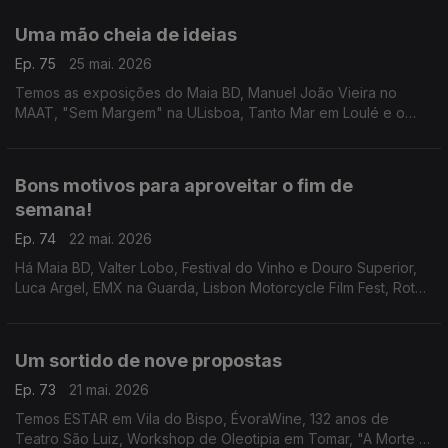
e "O Homem Que Sabia Demais" na Mealhada.
Uma mão cheia de ideias
Ep. 75
25 mai. 2026
Temos as exposições do Maia BD, Manuel João Vieira no
MAAT, "Sem Margem" na ULisboa, Tanto Mar em Loulé e o
Festival Internacional de Cinema de Santarém.
Bons motivos para aproveitar o fim de
semana!
Ep. 74
22 mai. 2026
Há Maia BD, Valter Lobo, Festival do Vinho e Douro Superior,
Luca Argel, EMX na Guarda, Lisbon Motorcycle Film Fest, Rota
do Caracol Saloio, Festival de Música dos Capuchos, Mostra
de Cinema África-Oeiras e Close-Up.
Um sortido de nove propostas
Ep. 73
21 mai. 2026
Temos ESTAR em Vila do Bispo, ÉvoraWine, 132 anos de
Teatro São Luiz, Workshop de Oleotipia em Tomar, "A Morte e