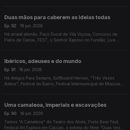
Apostador Chinês" e a peça "Caravana".
Duas mãos para caberem as ideias todas
Ep. 92
19 jun. 2026
Há arraial alemão, Paço Ducal de Vila Viçosa, Concurso de
Piano de Oeiras, FEST, o Senhor Raposo no Fundão, Live
Station Mirandela, Tainá no Coliseu Club, o São João no Café
Arts, Couta'da Folk e cinema brasileiro.
Ibéricos, adeuses e do mundo
Ep. 91
18 jun. 2026
Há Amigos Para Sempre, Softboard Heroes, "Três Vezes
Adeus", Festival do Bairro, Festival Intermunicipal de Músicas
do Mundo, concerto de Sarah Negra, 10 anos de Salão Piolho
em Lisboa e "Pedro, o Louco" em Viseu.
Uma camaleoa, imperiais e escavações
Ep. 90
16 jun. 2026
Temos "A Camaleoa" do Teatro dos Aloés, Porto Beer Fest,
Festival Art Explora em Cascais, a estreia do filme "Duas Vezes