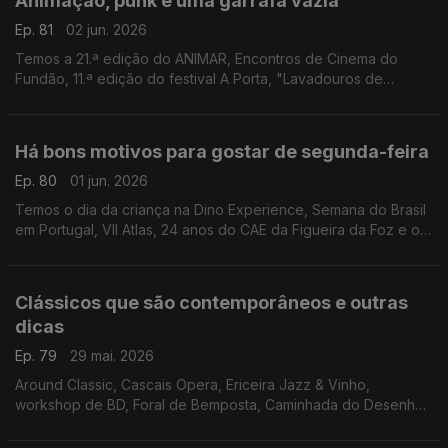
Animação, punk e uma garrafa vazia
Ep. 81
02 jun. 2026
Temos a 21.ª edição do ANIMAR, Encontros de Cinema do
Fundão, 11.ª edição do festival A Porta, "Lavadouros de
Memória" em Cabrela e "A Carta" com "Momento" na Casa do
Cinema de Serralves
Há bons motivos para gostar de segunda-feira
Ep. 80
01 jun. 2026
Temos o dia da criança na Dino Experience, Semana do Brasil
em Portugal, VII Atlas, 24 anos do CAE da Figueira da Foz e o
espectáculo "Da Boca Pra Fora" no Teatro São Luiz.
Clássicos que são contemporâneos e outras
dicas
Ep. 79
29 mai. 2026
Around Classic, Cascais Opera, Ericeira Jazz & Vinho,
workshop de BD, Foral de Bemposta, Caminhada do Desenho
Urbano, Nazaré Marés de Maio, Hot Clube Song Fest, Motas
Clássicas, "Os Jugolavos" e "A Lojinha dos Horrores".