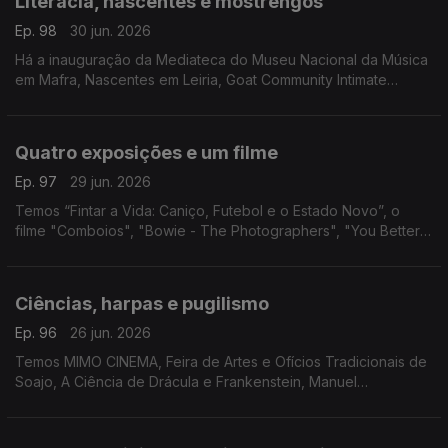
Literacia, nascentes e mostrengos
Ep. 98
30 jun. 2026
Há a inauguração da Mediateca do Museu Nacional da Música
em Mafra, Nascentes em Leiria, Goat Community Intimate
Festival em S. Pedro do Sul, "Os Mostrengos" em Gondomar e
Bruce Springsteen na Cinemateca.
Quatro exposições e um filme
Ep. 97
29 jun. 2026
Temos “Fintar a Vida: Caniço, Futebol e o Estado Novo”, o
filme "Comboios", "Bowie - The Photographers", "You Better
Run" e "Becoming Marilyn & Becoming Elvis"
Ciências, harpas e pugilismo
Ep. 96
26 jun. 2026
Temos MIMO CINEMA, Feira de Artes e Ofícios Tradicionais de
Soajo, A Ciência de Drácula e Frankenstein, Manuel
Cargaleiro, Salva a Terra Ecofestival, FARA - Artes de Rua,
"Planeta Harpa" e Muhammad Ali.