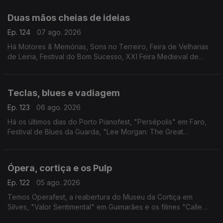
Biblioteca Fora de Portas em Alenquer.
Duas mãos cheias de ideias
Ep. 124
07 ago. 2026
Há Motores & Memórias, Sons no Terreiro, Feira de Velharias
de Leiria, Festival do Bom Sucesso, XXI Feira Medieval de
Silves, cinema no Montijo, Noites no Largo do Pelourinho,
"Tatá & Totó", Periferias e Sol & Pimenta.
Teclas, blues e vadiagem
Ep. 123
06 ago. 2026
Há os últimos dias do Porto Pianofest, "Persépolis" em Faro,
Festival de Blues da Guarda, "Lee Morgan: The Great
Procrastinator" em Lisboa e "Sem Eira Nem Beira" na Figueira
da Foz.
Ópera, cortiça e os Pulp
Ep. 122
05 ago. 2026
Temos Operafest, a reabertura do Museu da Cortiça em
Silves, "Valor Sentimental" em Guimarães e os filmes "Calle
Málaga" e "Pulp: Um Filme Sobre a Vida, a Morte e