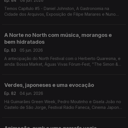
Ep. 84
08 jun. 2026
Temos Capítulo #5 - Daniel Johnston, A Gastronomia na
Cidade dos Arquivos, Exposição de Filipe Mariares e Nuno
Pestana Vasconcelos, 100 x Marilyn, "The Mandalorian and
Grogu" em Santa Comba Dão e Pirilampos em Sintra.
A Norte no North com música, morangos e
bem hidratados
Ep. 83
05 jun. 2026
A antecipação do North Festival com o Herberto Quaresma, e
ainda: Bossa Market, Águas Vivas Fórum-Fest, "The Simon &
Garfunkel Story", Festival de BD de Beja, Festa do Morango
Verdes, japoneses e uma evocação
Ep. 82
04 jun. 2026
Há Guimarães Green Week, Pedro Moutinho e Gisela João no
Castelo de São Jorge, Festival Rádio Faneca, Cinema Japonês
no Cinema São Jorge, Douro Wine City, Viana Joga Forte e
Marjane Satrapi.