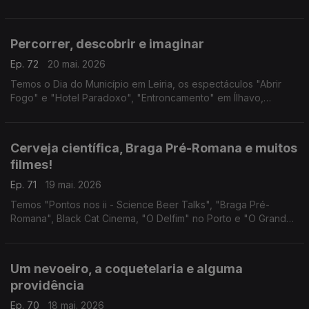
a Donzela" na Amadora, FITA no Alentejo, Patrick Sweany,
CineCarochas e "As Três Irmãs" reinventadas.
Percorrer, descobrir e imaginar
Ep. 72
20 mai. 2026
Temos o Dia do Município em Leiria, os espectáculos "Abrir
Fogo" e "Hotel Paradoxo", "Entroncamento" em Ílhavo,
IMAGINARIUS em Santa Maria da Feira e Entre_Linhas em
Torres Vedras.
Cerveja científica, Braga Pré-Romana e muitos
filmes!
Ep. 71
19 mai. 2026
Temos "Pontos nos ii - Science Beer Talks", "Braga Pré-
Romana", Black Cat Cinema, "O Delfim" no Porto e "O Grande
Ditador" na Lousã.
Um nevoeiro, a coquetelaria e alguma
providência
Ep. 70
18 mai. 2026