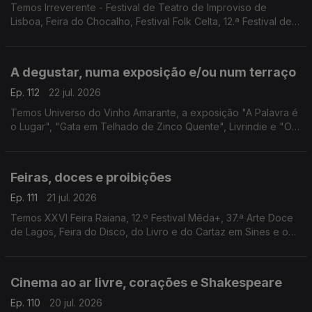
Temos Irreverente - Festival de Teatro de Improviso de
Lisboa, Feira do Chocalho, Festival Folk Celta, 12.ª Festival de
Música de Marvão, Festival de Lavre, Festas de Guimarães e
Mercado de Verão do Fórum Aveiro.
A degustar, numa exposição e/ou num terraço
Ep. 112
22 jul. 2026
Temos Universo do Vinho Amarante, a exposição "A Palavra é
o Lugar", "Gata em Telhado de Zinco Quente", Livrindie e "O
Fabuloso Destino de Amélie" num terraço.
Feiras, doces e proibições
Ep. 111
21 jul. 2026
Temos XXVI Feira Raiana, 12.º Festival Mêda+, 37.ª Arte Doce
de Lagos, Feira do Disco, do Livro e do Cartaz em Sines e o
filme “Interdito a Cães e Italianos” em Barcelos.
Cinema ao ar livre, corações e Shakespeare
Ep. 110
20 jul. 2026