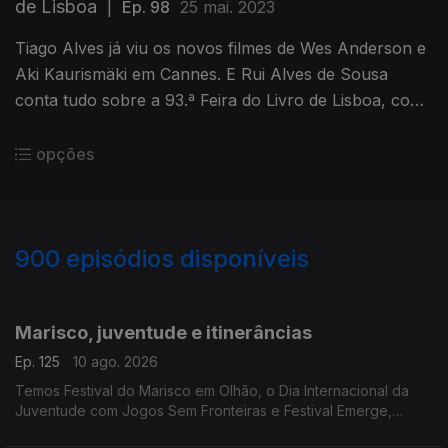
de Lisboa
|
Ep. 98
25 mai. 2023
Tiago Alves já viu os novos filmes de Wes Anderson e
Aki Kaurismäki em Cannes. E Rui Alves de Sousa
conta tudo sobre a 93.ª Feira do Livro de Lisboa, com
a ajuda de Pedro Sobral da APEL e Clara Capitão da
Penguin.
opções
900
episódios disponíveis
944807
940609
935815
932485
928432
924971
920382
Marisco, juventude e itinerâncias
Ep. 125
10 ago. 2026
Temos Festival do Marisco em Olhão, o Dia Internacional da
Juventude com Jogos Sem Fronteiras e Festival Emerge,
"Variedades" nos últimos dias, Feira do Livro de Lagos e