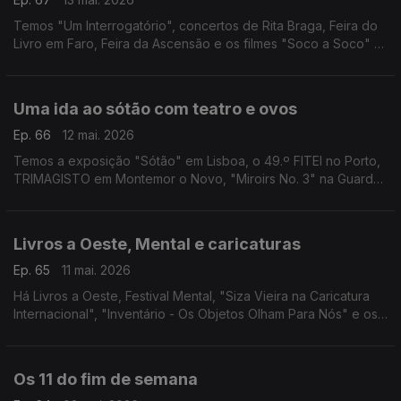
Temos "Um Interrogatório", concertos de Rita Braga, Feira do
Livro em Faro, Feira da Ascensão e os filmes "Soco a Soco" e
"1984".
Uma ida ao sótão com teatro e ovos
Ep. 66
12 mai. 2026
Temos a exposição "Sótão" em Lisboa, o 49.º FITEI no Porto,
TRIMAGISTO em Montemor o Novo, "Miroirs No. 3" na Guarda,
Festa do Livro em Alijó e "Egg... Não!" em Santa Maria da Feira.
Livros a Oeste, Mental e caricaturas
Ep. 65
11 mai. 2026
Há Livros a Oeste, Festival Mental, "Siza Vieira na Caricatura
Internacional", "Inventário - Os Objetos Olham Para Nós" e os
filmes "Vida Privada" em Gaia e "Flow - À Deriva" em Leiria.
Os 11 do fim de semana