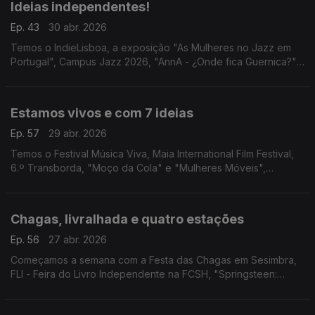
Ideias independentes!
Ep. 43
30 abr. 2026
Temos o IndieLisboa, a exposição "As Mulheres no Jazz em
Portugal", Campus Jazz 2026, "AnnA - ¿Onde fica Guernica?",
Festival MOCHILA em Faro e a estreia d'"O Acidente Com o
Piano".
Estamos vivos e com 7 ideias
Ep. 57
29 abr. 2026
Temos o Festival Música Viva, Maia International Film Festival,
6.º Transborda, "Moço da Cola" e "Mulheres Móveis",
"DAMAS", Pelos Trilhos Rurais de Óbidos e "O Drama".
Chagas, livralhada e quatro estações
Ep. 56
27 abr. 2026
Começamos a semana com a Festa das Chagas em Sesimbra,
FLI - Feira do Livro Independente na FCSH, "Springsteen:
Deliver Me from Nowhere" em Gaia, "O Barqueiro" em
Coimbra e as "Quatro Estações" de Vivaldi no CCB.