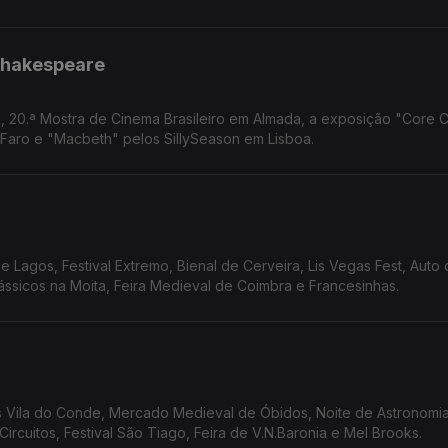
 Shakespeare
a, 20.ª Mostra de Cinema Brasileiro em Almada, a exposição "Core 
 Faro e "Macbeth" pelos SillySeason em Lisboa.
e Lagos, Festival Extremo, Bienal de Cerveira, Lis Vegas Fest, Auto
ássicos na Moita, Feira Medieval de Coimbra e Francesinhas.
s Vila do Conde, Mercado Medieval de Óbidos, Noite de Astronomia
 Circuitos, Festival São Tiago, Feira de V.N.Baronia e Mel Brooks.