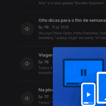
Arte" e a visita guiada "Bordalo Surpresa".
Oito dicas para o fim de semana
Ep. 119
31 jul. 2026
Há Leça Chess Open, Porto Pianofest, Fe
Sesimbra, "Justiça Cega" em Leiria, "A Od
Viagem medieval, cerâmica e a 
Ep. 118
30 jul. 2026
Temos XXIX Viagem Medieval em Terra de S
iniciação à cerâmica em Albufeira e visitas
Na piscina, com revelações e d
Ep. 117
29 jul. 2026
Temos "The Swimming Pool Party" em Lisbo