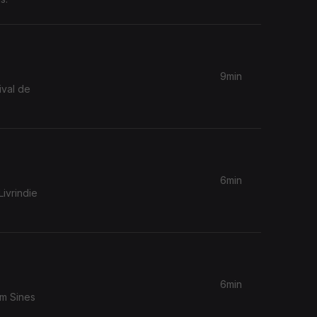
9min
ival de
6min
ivrindie
6min
em Sines