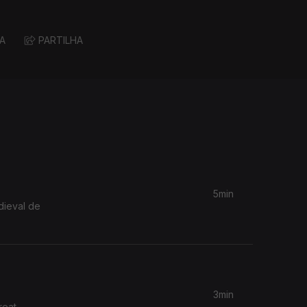
A
PARTILHA
5min
dieval de
3min
reat