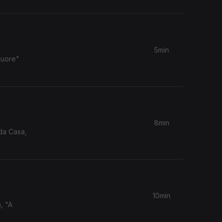
5min
Cuore"
8min
 da Casa,
10min
, "A