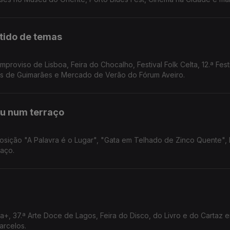
rtido de temas
mproviso de Lisboa, Feira do Chocalho, Festival Folk Celta, 12.ª Fest
tas de Guimarães e Mercado de Verão do Fórum Aveiro.
ou num terraço
sição "A Palavra é o Lugar", "Gata em Telhado de Zinco Quente", L
raço.
a+, 37.ª Arte Doce de Lagos, Feira do Disco, do Livro e do Cartaz 
Barcelos.