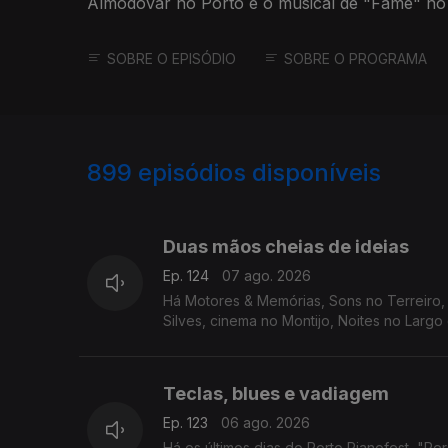
Almodóvar no Porto e o musical de "Fame" no
SOBRE O EPISÓDIO
SOBRE O PROGRAMA
899
episódios disponíveis
944559
940505
Duas mãos cheias de ideias
Ep. 124
07 ago. 2026
Há Motores & Memórias, Sons no Terreiro, F
Silves, cinema no Montijo, Noites no Largo 
Teclas, blues e vadiagem
Ep. 123
06 ago. 2026
Há os últimos dias do Porto Pianofest, "Pe