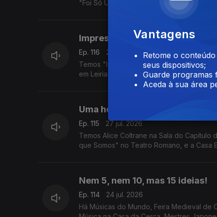
"Foi Só Um Acidente" em Guimarães.
Vantagens
Impressões, quedas e margens
Ep. 116
28 jul. 2026
Retome o conteúdo a
Temos "Impressive Monet & Brilliant Klimt
seus dispositivos;
em Leiria e "Três Vezes Adeus" no Sardoal
Guarde programas f
Aceda à sua área pe
Uma homenageada, um tesouro 
Ep. 115
27 jul. 2026
Temos Alice Coltrane na Sala do Capítulo 
que Somos" no Teatro Romano, e a Casa E
Nem 5, nem 10, mas 15 ideias!
Ep. 114
24 jul. 2026
Há Músicas do Mundo, Feira Medieval de C
Música na Casa da Cerca, Mestres Japones