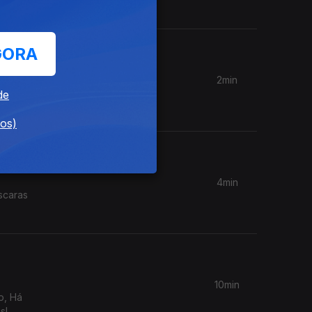
GORA
2min
Falling"
de
dos)
4min
scaras
10min
o, Há
s!