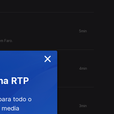
5min
em Faro.
×
4min
aula de
 na RTP
para todo o
3min
e media
trolo" e