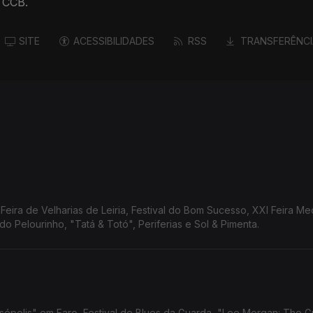
 CCB.
SITE
ACESSIBILIDADES
RSS
TRANSFERÊNCI
eira de Velharias de Leiria, Festival do Bom Sucesso, XXI Feira Me
do Pelourinho, "Tatá & Totó", Periferias e Sol & Pimenta.
rsépolis" em Faro, Festival de Blues da Guarda, "Lee Morgan: The G