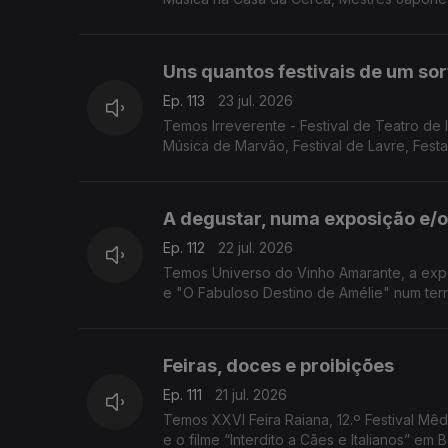
Uns quantos festivais de um so
Ep. 113
23 jul. 2026
Temos Irreverente - Festival de Teatro de I
Música de Marvão, Festival de Lavre, Fes
A degustar, numa exposição e/
Ep. 112
22 jul. 2026
Temos Universo do Vinho Amarante, a expo
e "O Fabuloso Destino de Amélie" num ter
Feiras, doces e proibições
Ep. 111
21 jul. 2026
Temos XXVI Feira Raiana, 12.º Festival Mêd
e o filme “Interdito a Cães e Italianos” em 