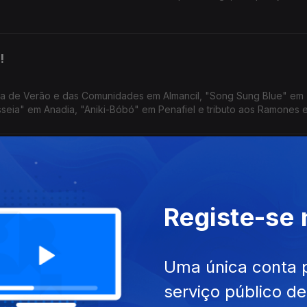
!
sta de Verão e das Comunidades em Almancil, "Song Sung Blue" em
isseia" em Anadia, "Aniki-Bóbó" em Penafiel e tributo aos Ramones 
história de um palco
anta Maria, o fim da 20.ª Mostra de Cinema Brasileiro de Almada, 
Registe-se
 ao Theatro Gil Vicente em Barcelos.
escontrolo
Uma única conta 
serviço público d
a, "O Dia da Revelação" em Alcobaça, "Laura - Está Tudo Sob Con