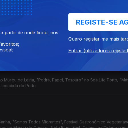
REGISTE-SE A
 partir de onde ficou, nos
" no Porto e em Lisboa, a exposição "Margem Muda" no Fundão, "On 
Quero registar-me mais tar
.
avoritos;
ssoal;
Entrar (utilizadores regista
e uma casa escondida
do Museu de Leiria, "Pedra, Papel, Tesouro" no Sea Life Porto, "Má
scondida do Porto.
anha, "Somos Todos Migrantes", Festival Gastronómico Vegetarian
es no Museu do Oriente, Porto Blues Fest, Cinema na Cidade e mai