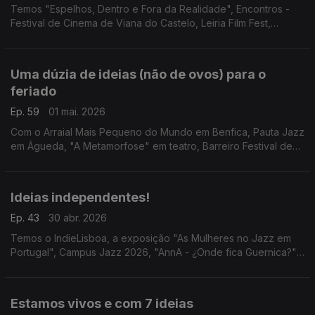
Temos "Espelhos, Dentro e Fora da Realidade", Encontros -
Festival de Cinema de Viana do Castelo, Leiria Film Fest,
Festival 5L e "Ajudando o Urso".
Uma dúzia de ideias (não de ovos) para o
feriado
Ep. 59
01 mai. 2026
Com o Arraial Mais Pequeno do Mundo em Benfica, Pauta Jazz
em Águeda, "A Metamorfose" em teatro, Barreiro Festival de
Dança, "Hey Mickey, let's play!", Rodrigo Leão em Coimbra,
Beltane Fire Fest, "Magnolia" em Lisboa...
Ideias independentes!
Ep. 43
30 abr. 2026
Temos o IndieLisboa, a exposição "As Mulheres no Jazz em
Portugal", Campus Jazz 2026, "AnnA - ¿Onde fica Guernica?",
Festival MOCHILA em Faro e a estreia d'"O Acidente Com o
Piano".
Estamos vivos e com 7 ideias