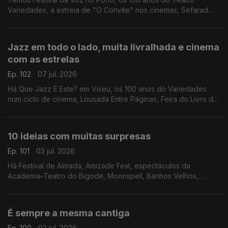
Variedades, a estreia de "O Convite" nos cinemas, Sefarad
Project em concerto, "Flow - À Deriva" em Coimbra e "La
Grazia" na Póvoa de Varzim.
Jazz em todo o lado, muita livralhada e cinema
com as estrelas
Ep. 102
07 jul. 2026
Há Que Jazz É Este? em Viseu, os 100 anos do Variedades
num ciclo de cinema, Lousada Entre Páginas, Feira do Livro de
Valongo, Feira Popular de Coimbra e filmes ao ar livre com
"Oásis: o Nosso Amor, o Nosso Verão"
10 ideias com muitas surpresas
Ep. 101
03 jul. 2026
Há Festival de Almada, Amizade Fest, espectáculos da
Academia-Teatro do Bigode, Moonspell, Banhos Velhos,
"NIck, nick, NIck, nIcK e NICk", "Sonho em Movimento",
AgitÁgueda, Festival Arcada e Douro & Porto Wine Festival.
É sempre a mesma cantiga
Ep. 100
02 jul. 2026