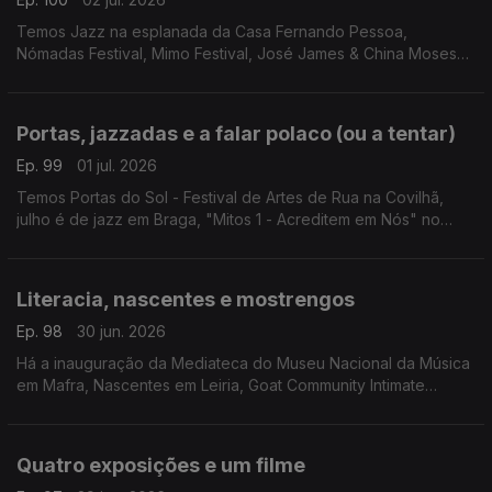
Temos Jazz na esplanada da Casa Fernando Pessoa,
Nómadas Festival, Mimo Festival, José James & China Moses
em concerto, Meajazz & Blues e Albergaria convida.
Portas, jazzadas e a falar polaco (ou a tentar)
Ep. 99
01 jul. 2026
Temos Portas do Sol - Festival de Artes de Rua na Covilhã,
julho é de jazz em Braga, "Mitos 1 - Acreditem em Nós" no
Teatro Romano, "Noite de Estreia" em Pombal e a Polska -
Mostra de cinema polaco.
Literacia, nascentes e mostrengos
Ep. 98
30 jun. 2026
Há a inauguração da Mediateca do Museu Nacional da Música
em Mafra, Nascentes em Leiria, Goat Community Intimate
Festival em S. Pedro do Sul, "Os Mostrengos" em Gondomar e
Bruce Springsteen na Cinemateca.
Quatro exposições e um filme