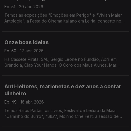
Ep. 51
20 abr. 2026
Temos as exposições "Emoções em Perigo" e "Vivian Maier
Antologia", a Festa do Cinema Italiano em Leiria, concerto no
Goethe-Institut e "On Falling" em Barcelos.
Onze boas ideias
Ep. 50
17 abr. 2026
Há Cassete Pirata, SAL, Sergio Leone no Fundão, Abril em
Grândola, Clap Your Hands, O Coro dos Maus Alunos, Mar
Motto, Feira Medieval de Torre de Moncorvo, Quixote e
Pança, Feira do Livro de Chaves e Feira do Fumeiro.
Anti-leitores, marionetas e dez anos a contar
dinheiro
Ep. 49
16 abr. 2026
Temos Raios Partam os Livros, Festival de Leitura da Maia,
"Caminho do Burro", "SILA", Moinho Cine Fest, a sessão de
encerramento do UFECE e os 10 anos do Museu do Dinheiro.