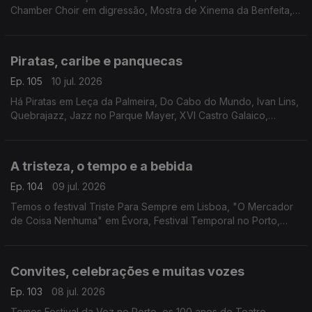
Chamber Choir em digressão, Mostra de Xinema da Benfeita,
"Luz nas Trevas" pelo Teatro da Rainha e "Heat - Cidade Sob
Pressão" em Setúbal.
Piratas, caribe e panquecas
Ep. 105
10 jul. 2026
Há Piratas em Leça da Palmeira, Do Cabo do Mundo, Ivan Lins,
Quebrajazz, Jazz no Parque Mayer, XVI Castro Galaico,
Musica Animae, Entrelinhas, Feiriarte, Cook Lab em Coimbra,
Encontro do Caribe e Feira do Livro da Maia.
A tristeza, o tempo e a bebida
Ep. 104
09 jul. 2026
Temos o festival Triste Para Sempre em Lisboa, "O Mercador
de Coisa Nenhuma" em Évora, Festival Temporal no Porto,
Guarda Wine Fest, Semana Internacional de Piano de Óbidos e
Artbeerfest em Caminha.
Convites, celebrações e muitas vozes
Ep. 103
08 jul. 2026
Temos Festival da Voz no Porto, os 100 anos do Teatro