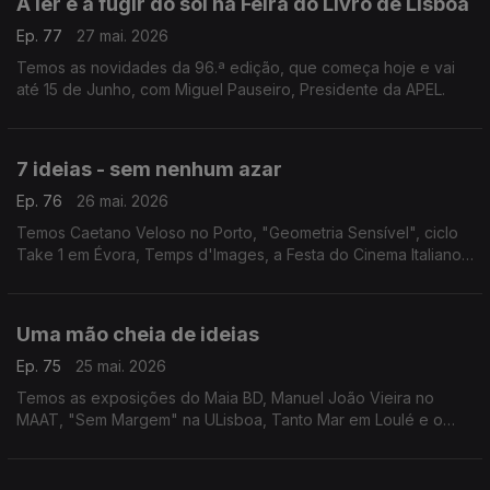
A ler e a fugir do sol na Feira do Livro de Lisboa
Ep. 77
27 mai. 2026
Temos as novidades da 96.ª edição, que começa hoje e vai
até 15 de Junho, com Miguel Pauseiro, Presidente da APEL.
7 ideias - sem nenhum azar
Ep. 76
26 mai. 2026
Temos Caetano Veloso no Porto, "Geometria Sensível", ciclo
Take 1 em Évora, Temps d'Images, a Festa do Cinema Italiano
em Almada e Lagos, "Valor Sentimental" nas Caldas da Rainha
e "O Homem Que Sabia Demais" na Mealhada.
Uma mão cheia de ideias
Ep. 75
25 mai. 2026
Temos as exposições do Maia BD, Manuel João Vieira no
MAAT, "Sem Margem" na ULisboa, Tanto Mar em Loulé e o
Festival Internacional de Cinema de Santarém.