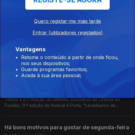
REGISTE-SE AGORA
A antecipação do North Festival com o Herberto Quaresma, e
ainda: Bossa Market, Águas Vivas Fórum-Fest, "The Simon &
Garfunkel Story", Festival de BD de Beja, Festa do Morango
Quero registar-me mais tarde
Entrar (utilizadores registados)
Verdes, japoneses e uma evocação
Ep. 82
04 jun. 2026
Vantagens
Há Guimarães Green Week, Pedro Moutinho e Gisela João no
Retome o conteúdo a partir de onde ficou,
Castelo de São Jorge, Festival Rádio Faneca, Cinema Japonês
nos seus dispositivos;
no Cinema São Jorge, Douro Wine City, Viana Joga Forte e
Guarde programas favoritos;
Marjane Satrapi.
Aceda à sua área pessoal;
Animação, punk e uma garrafa vazia
Ep. 81
02 jun. 2026
Temos a 21.ª edição do ANIMAR, Encontros de Cinema do
Fundão, 11.ª edição do festival A Porta, "Lavadouros de
Memória" em Cabrela e "A Carta" com "Momento" na Casa do
Cinema de Serralves
Há bons motivos para gostar de segunda-feira