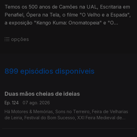
Temos os 500 anos de Camões na UAL, Escritaria em
Penafiel, Ópera na Tela, o filme "O Velho e a Espada",
a exposição "Kengo Kuma: Onomatopeia" e "O
Principezinho - Um Emocionante Musical".
opções
899
episódios disponíveis
944559
940505
935814
932377
928366
924970
919830
916190
911256
Duas mãos cheias de ideias
Ep. 124
07 ago. 2026
Há Motores & Memórias, Sons no Terreiro, Feira de Velharias
de Leiria, Festival do Bom Sucesso, XXI Feira Medieval de
Silves, cinema no Montijo, Noites no Largo do Pelourinho,
"Tatá & Totó", Periferias e Sol & Pimenta.