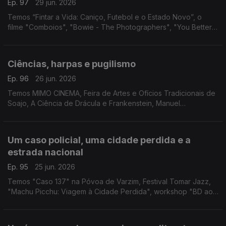
Ep. 97
29 jun. 2026
Temos “Fintar a Vida: Caniço, Futebol e o Estado Novo”, o
filme "Comboios", "Bowie - The Photographers", "You Better
Run" e "Becoming Marilyn & Becoming Elvis"
Ciências, harpas e pugilismo
Ep. 96
26 jun. 2026
Temos MIMO CINEMA, Feira de Artes e Ofícios Tradicionais de
Soajo, A Ciência de Drácula e Frankenstein, Manuel
Cargaleiro, Salva a Terra Ecofestival, FARA - Artes de Rua,
"Planeta Harpa" e Muhammad Ali.
Um caso policial, uma cidade perdida e a
estrada nacional
Ep. 95
25 jun. 2026
Temos "Caso 137" na Póvoa de Varzim, Festival Tomar Jazz,
"Machu Picchu: Viagem à Cidade Perdida", workshop "BD ao
Quadrado" e o Festival N2 em Chaves.