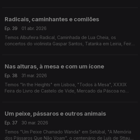
Internacional de Música de Primavera de Viseu, "O Último
Reich", Mercado da Páscoa em Serpa e o filme "Caso 137".
Radicais, caminhantes e comilões
Ep. 39
01 abr. 2026
Temos Albufeira Radical, Caminhada de Lua Cheia, os
concertos do violinista Gaspar Santos, Tatanka em Leiria, Feira
do Folar e dos Produtos da Terra em Carrazeda de Ansiães e
"Dogville" em Cantanhede.
Nas alturas, à mesa e com um ícone
Ep. 38
31 mar. 2026
Temos "In the Heights" em Lisboa, "Todos à Mesa", XXXIX
Feira do Livro de Castelo de Vide, Mercado da Páscoa no
Porto e "Claudia Cardinale!" na Cinemteca.
Um peixe, pássaros e outros animais
Ep. 37
30 mar. 2026
Temos "Um Peixe Chamado Wanda" em Setúbal, "A Memória
dos Pássaros Que Não Voam", o centenário de Luís de Sttau