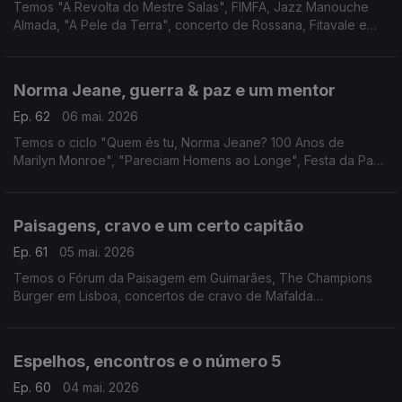
Temos "A Revolta do Mestre Salas", FIMFA, Jazz Manouche
Almada, "A Pele da Terra", concerto de Rossana, Fitavale e
ciclo de cinema On The Move.
Norma Jeane, guerra & paz e um mentor
Ep. 62
06 mai. 2026
Temos o ciclo "Quem és tu, Norma Jeane? 100 Anos de
Marilyn Monroe", "Pareciam Homens ao Longe", Festa da Paz
em Benfeita, "O Tamanho das Coisas" e Paul Thomas
Anderson no Batalha - Centro de Cinema.
Paisagens, cravo e um certo capitão
Ep. 61
05 mai. 2026
Temos o Fórum da Paisagem em Guimarães, The Champions
Burger em Lisboa, concertos de cravo de Mafalda
Nejmeddine, XV Feira do Livro de Pampilhosa da Serra e
"Capitão Falcão" em Cantanhede.
Espelhos, encontros e o número 5
Ep. 60
04 mai. 2026