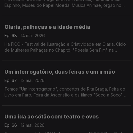
Espinho, Museu do Papel Moeda, Musica Animae, órgão no
FIO, Marvvila, Rodrigo Leão, "Carmina Burana" e o Mercado à
Moda Antiga.
Olaria, palhaças e a idade média
Ep. 68
14 mai. 2026
Há FICO - Festival de Ilustração e Criatividade em Olaria, Ciclo
de Mulheres Palhaças no Chapitô, "Poesia Sem Fim" na
Madalena, Festival Futurama, "O Acidente com o Piano" em
Coimbra e Feira Medieval de Leça da Palmeira.
Um interrogatório, duas feiras e um irmão
Ep. 67
13 mai. 2026
Temos "Um Interrogatório", concertos de Rita Braga, Feira do
Livro em Faro, Feira da Ascensão e os filmes "Soco a Soco" e
"1984".
Uma ida ao sótão com teatro e ovos
Ep. 66
12 mai. 2026