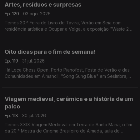
Artes, resíduos e surpresas
Ep. 120
03 ago. 2026
Temos 30.ª Feira do Livro de Tavira, Verão em Seia com
residência artística e Ocupar a Velga, a exposição "Waste 2
Arte" e a visita guiada "Bordalo Surpresa".
Oito dicas para o fim de semana!
Ep. 119
31 jul. 2026
Há Leça Chess Open, Porto Pianofest, Festa de Verão e das
Comunidades em Almancil, "Song Sung Blue" em Sesimbra,
"Justiça Cega" em Leiria, "A Odisseia" em Anadia, "Aniki-
Bóbó" em Penafiel e tributo aos Ramones em Faro.
Viagem medieval, cerâmica e a história de um
palco
Ep. 118
30 jul. 2026
Temos XXIX Viagem Medieval em Terra de Santa Maria, o fim
da 20.ª Mostra de Cinema Brasileiro de Almada, aula de
iniciação à cerâmica em Albufeira e visitas ao Theatro Gil