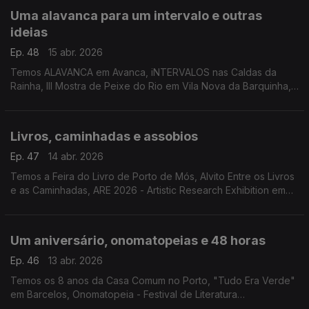
Uma alavanca para um intervalo e outras
ideias
Ep. 48
15 abr. 2026
Temos ALAVANCA em Avanca, iNTERVALOS nas Caldas da
Rainha, III Mostra de Peixe do Rio em Vila Nova da Barquinha,
Shimizu Tardio, "¿De Qué Casa Eres?", a Tailândia no Museu
do Oriente e Sand City em Lagoa.
Livros, caminhadas e assobios
Ep. 47
14 abr. 2026
Temos a Feira do Livro de Porto de Mós, Alvito Entre os Livros
e as Caminhadas, ARE 2026 - Artistic Research Exhibition em
Lisboa. White Corner em Espinho e o espectáculo "Um
Assobio no Escuro" em Almada.
Um aniversário, onomatopeias e 48 horas
Ep. 46
13 abr. 2026
Temos os 8 anos da Casa Comum no Porto, "Tudo Era Verde"
em Barcelos, Onomatopeia - Festival de Literatura
Infantojuvenil de Valongo, a exposição "A Arte de Lisboa" e o