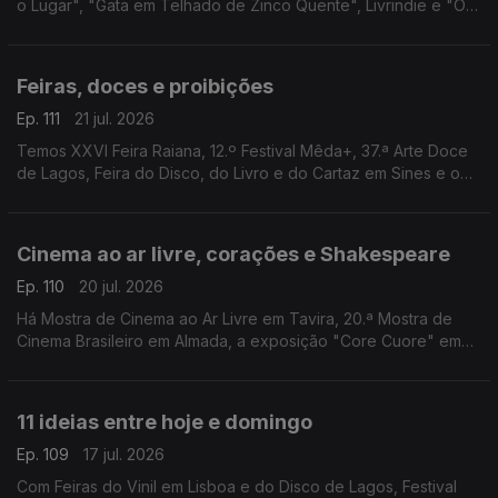
o Lugar", "Gata em Telhado de Zinco Quente", Livrindie e "O
Fabuloso Destino de Amélie" num terraço.
Feiras, doces e proibições
Ep. 111
21 jul. 2026
Temos XXVI Feira Raiana, 12.º Festival Mêda+, 37.ª Arte Doce
de Lagos, Feira do Disco, do Livro e do Cartaz em Sines e o
filme “Interdito a Cães e Italianos” em Barcelos.
Cinema ao ar livre, corações e Shakespeare
Ep. 110
20 jul. 2026
Há Mostra de Cinema ao Ar Livre em Tavira, 20.ª Mostra de
Cinema Brasileiro em Almada, a exposição "Core Cuore" em
Lagos, Festa do Cinema ao Ar Livre em Faro e "Macbeth"
pelos SillySeason em Lisboa.
11 ideias entre hoje e domingo
Ep. 109
17 jul. 2026
Com Feiras do Vinil em Lisboa e do Disco de Lagos, Festival