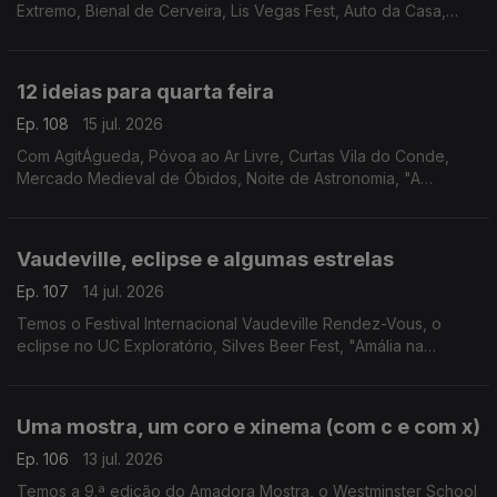
Extremo, Bienal de Cerveira, Lis Vegas Fest, Auto da Casa,
Bossa Market, Feira do Livro da Nazaré, Clássicos na Moita,
Feira Medieval de Coimbra e Francesinhas.
12 ideias para quarta feira
Ep. 108
15 jul. 2026
Com AgitÁgueda, Póvoa ao Ar Livre, Curtas Vila do Conde,
Mercado Medieval de Óbidos, Noite de Astronomia, "A
Odisseia", "Entre as Árvores", Artes À Vila, Circuitos, Festival
São Tiago, Feira de V.N.Baronia e Mel Brooks.
Vaudeville, eclipse e algumas estrelas
Ep. 107
14 jul. 2026
Temos o Festival Internacional Vaudeville Rendez-Vous, o
eclipse no UC Exploratório, Silves Beer Fest, "Amália na
América - Além do Fado" e Filmes com Estrelas em Loulé.
Uma mostra, um coro e xinema (com c e com x)
Ep. 106
13 jul. 2026
Temos a 9.ª edição do Amadora Mostra, o Westminster School