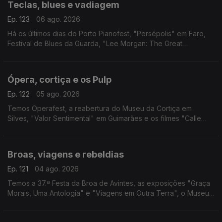
Teclas, blues e vadiagem
Ep. 123
06 ago. 2026
Há os últimos dias do Porto Pianofest, "Persépolis" em Faro,
Festival de Blues da Guarda, "Lee Morgan: The Great
Procrastinator" em Lisboa e "Sem Eira Nem Beira" na Figueira
da Foz.
Ópera, cortiça e os Pulp
Ep. 122
05 ago. 2026
Temos Operafest, a reabertura do Museu da Cortiça em
Silves, "Valor Sentimental" em Guimarães e os filmes "Calle
Málaga" e "Pulp: Um Filme Sobre a Vida, a Morte e
Supermercados".
Broas, viagens e rebeldias
Ep. 121
04 ago. 2026
Temos a 37.ª Festa da Broa de Avintes, as exposições "Graça
Morais, Uma Antologia" e "Viagens em Outra Terra", o Museu
de Aristides de Sousa Mendes e o filme "Sementes de
Violência".