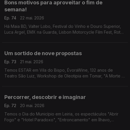
Bons motivos para aproveitar o fim de
semana!
Ep. 74
22 mai. 2026
Há Maia BD, Valter Lobo, Festival do Vinho e Douro Superior,
Luca Argel, EMX na Guarda, Lisbon Motorcycle Film Fest, Rota
do Caracol Saloio, Festival de Música dos Capuchos, Mostra
de Cinema África-Oeiras e Close-Up.
Um sortido de nove propostas
Ep. 73
21 mai. 2026
Temos ESTAR em Vila do Bispo, ÉvoraWine, 132 anos de
Teatro São Luiz, Workshop de Oleotipia em Tomar, "A Morte e
a Donzela" na Amadora, FITA no Alentejo, Patrick Sweany,
CineCarochas e "As Três Irmãs" reinventadas.
Percorrer, descobrir e imaginar
Ep. 72
20 mai. 2026
Temos o Dia do Município em Leiria, os espectáculos "Abrir
Fogo" e "Hotel Paradoxo", "Entroncamento" em Ílhavo,
IMAGINARIUS em Santa Maria da Feira e Entre_Linhas em