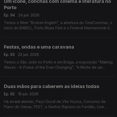
Um ícone, conchas com cinema e literatura no
Porto
Ep. 94
24 jun. 2026
Temos o filme "Broken English", a abertura do CineConchas, o
início do BABELL, Porto Blues Fest e o Festival Internacional do
Cavalo Lusitano.
Festas, ondas e uma caravana
Ep. 93
22 jun. 2026
Temos o São João no Porto e em Braga, a exposição "Making
Waves - In Praise of the Ever-Changing", "A Morte de um
Apostador Chinês" e a peça "Caravana".
Duas mãos para caberem as ideias todas
Ep. 92
19 jun. 2026
Há arraial alemão, Paço Ducal de Vila Viçosa, Concurso de
Piano de Oeiras, FEST, o Senhor Raposo no Fundão, Live
Station Mirandela, Tainá no Coliseu Club, o São João no Café