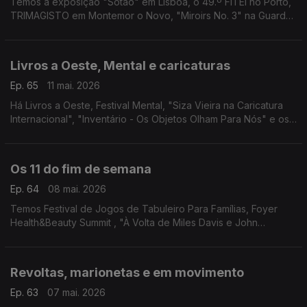
Temos a exposição "Sótão" em Lisboa, o 49.º FITEI no Porto,
TRIMAGISTO em Montemor o Novo, "Miroirs No. 3" na Guarda,
Festa do Livro em Alijó e "Egg... Não!" em Santa Maria da Feira.
Livros a Oeste, Mental e caricaturas
Ep. 65
11 mai. 2026
Há Livros a Oeste, Festival Mental, "Siza Vieira na Caricatura
Internacional", "Inventário - Os Objetos Olham Para Nós" e os
filmes "Vida Privada" em Gaia e "Flow - À Deriva" em Leiria.
Os 11 do fim de semana
Ep. 64
08 mai. 2026
Temos Festival de Jogos de Tabuleiro Para Famílias, Foyer
Health&Beauty Summit , "À Volta de Miles Davis e John
Coltrane", "Álbum de Família", "Makupuni" e mais!
Revoltas, marionetas e em movimento
Ep. 63
07 mai. 2026