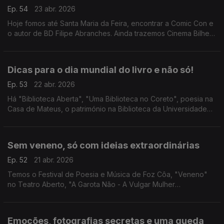
Ep. 54
23 abr. 2026
Hoje fomos até Santa Maria da Feira, encontrar a Comic Con e
o autor de BD Filipe Abranches. Ainda trazemos Cinema Bilhete
Dourado em Gondomar e "SOSPIRO - Música Renascentista
Portuguesa e Espanhola" em Vila Viçosa.
Dicas para o dia mundial do livro e não só!
Ep. 53
22 abr. 2026
Há "Biblioteca Aberta", "Uma Biblioteca no Coreto", poesia na
Casa de Mateus, o património na Biblioteca da Universidade
de Évora, "Cherchez La Femme", teatro com "Guerra & Paz" e
"My Way - A História de uma Canção".
Sem veneno, só com ideias extraordinárias
Ep. 52
21 abr. 2026
Temos o Festival de Poesia e Música de Foz Côa, "Veneno"
no Teatro Aberto, "A Garota Não - A Vulgar Mulher
Extraordinária", Lê-me – Campanha de Oferta de Livros em
Torres Vedras e a 9.ª edição do Porto Femme.
Emoções, fotografias secretas e uma queda