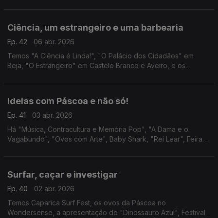
várias cidades e as últimas sessões do ciclo Hitchcock no
Nimas.
Ciência, um estrangeiro e uma barbearia
Ep. 42
06 abr. 2026
Temos "A Ciência é Linda!", "O Palácio dos Cidadãos" em
Beja, "O Estrangeiro" em Castelo Branco e Aveiro, e os
espectáculos "O Amor é Fodido" e "Sweeney Todd" em
Lisboa.
Ideias com Páscoa e não só!
Ep. 41
03 abr. 2026
Há "Música, Contracultura e Memória Pop", "A Dama e o
Vagabundo", "Ovos com Arte", Baby Shark, "Rei Lear", Feiras
do Folar em Odeceixe e Barão de São João, Mostra de
Broinhas, Easter Wine Tasting e "Voar com a Música".
Surfar, caçar e investigar
Ep. 40
02 abr. 2026
Temos Caparica Surf Fest, os ovos da Páscoa no
Wondersense, a apresentação de "Dinossauro Azul", Festival