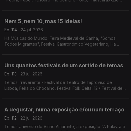
Somos" no Teatro Romano, e a Casa Escondida do Porto.
Nem 5, nem 10, mas 15 ideias!
Ep. 114
24 jul. 2026
Há Músicas do Mundo, Feira Medieval de Canha, "Somos
Todos Migrantes", Festival Gastronómico Vegetariano, Há
Música na Casa da Cerca, Mestres Japoneses no Museu do
Oriente, Porto Blues Fest, Cinema na Cidade e mais!
Uns quantos festivais de um sortido de temas
Ep. 113
23 jul. 2026
Temos Irreverente - Festival de Teatro de Improviso de
Lisboa, Feira do Chocalho, Festival Folk Celta, 12.ª Festival de
Música de Marvão, Festival de Lavre, Festas de Guimarães e
Mercado de Verão do Fórum Aveiro.
A degustar, numa exposição e/ou num terraço
Ep. 112
22 jul. 2026
Temos Universo do Vinho Amarante, a exposição "A Palavra é