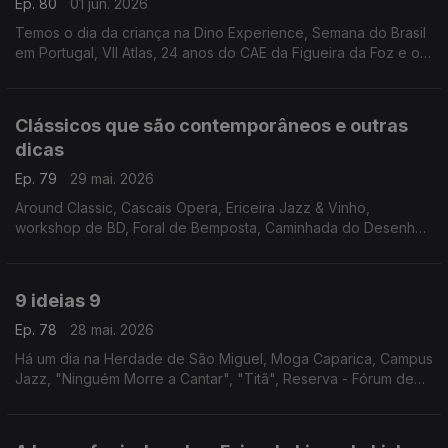
Ep. 80
01 jun. 2026
Temos o dia da criança na Dino Experience, Semana do Brasil
em Portugal, VII Atlas, 24 anos do CAE da Figueira da Foz e o
espectáculo "Da Boca Pra Fora" no Teatro São Luiz.
Clássicos que são contemporâneos e outras
dicas
Ep. 79
29 mai. 2026
Around Classic, Cascais Opera, Ericeira Jazz & Vinho,
workshop de BD, Foral de Bemposta, Caminhada do Desenho
Urbano, Nazaré Marés de Maio, Hot Clube Song Fest, Motas
Clássicas, "Os Jugolavos" e "A Lojinha dos Horrores".
9 ideias 9
Ep. 78
28 mai. 2026
Há um dia na Herdade de São Miguel, Moga Caparica, Campus
Jazz, "Ninguém Morre a Cantar", "Titã", Reserva - Fórum de
Inovação, Gastronomia e Vinho, Faro Blues, Águeda Blues Fest
e Sementes - Artes Para o Pequeno Público.