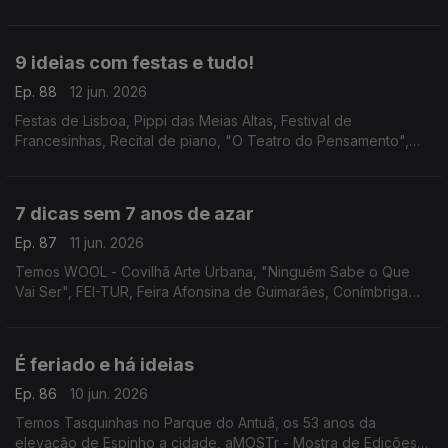
concerto do Coro e Orquestra Gulbenkian nas Festas de
Lisboa e Ana Bacalhau na Póvoa de Varzim.
9 ideias com festas e tudo!
Ep. 88
12 jun. 2026
Festas de Lisboa, Pippi das Meias Altas, Festival de
Francesinhas, Recital de piano, "O Teatro do Pensamento",
Espanto - Filosofia, "O Jardim da Bicharada", Festival de
Música dos Capuchos e "A Ultrapassagem".
7 dicas sem 7 anos de azar
Ep. 87
11 jun. 2026
Temos WOOL - Covilhã Arte Urbana, "Ninguém Sabe o Que
Vai Ser", FEI-TUR, Feira Afonsina de Guimarães, Conímbriga
Forum Jazz Fest, Palheta Bendita e comédia com Noite
Incógnita.
É feriado e há ideias
Ep. 86
10 jun. 2026
Temos Tasquinhas no Parque do Antuã, os 53 anos da
elevação de Espinho a cidade, aMOSTr - Mostra de Edições