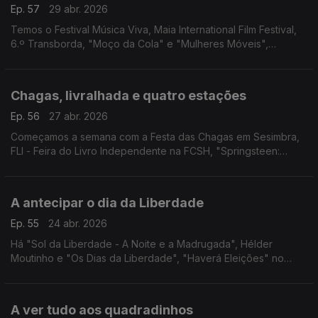
Ep. 57
29 abr. 2026
Temos o Festival Música Viva, Maia International Film Festival,
6.º Transborda, "Moço da Cola" e "Mulheres Móveis",
"DAMAS", Pelos Trilhos Rurais de Óbidos e "O Drama".
Chagas, livralhada e quatro estações
Ep. 56
27 abr. 2026
Começamos a semana com a Festa das Chagas em Sesimbra,
FLI - Feira do Livro Independente na FCSH, "Springsteen:
Deliver Me from Nowhere" em Gaia, "O Barqueiro" em
Coimbra e as "Quatro Estações" de Vivaldi no CCB.
A antecipar o dia da Liberdade
Ep. 55
24 abr. 2026
Há "Sol da Liberdade - A Noite e a Madrugada", Hélder
Moutinho e "Os Dias da Liberdade", "Haverá Eleições" no
Porto, "CARTA: 65 anos depois da Carta a Uma Jovem
Portuguesa", "Um Homem e o Seu Criado" e mais ideias!
A ver tudo aos quadradinhos