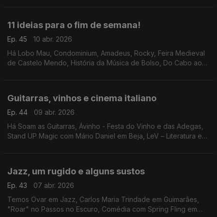
filme "48 Horas" em Setúbal.
11 ideias para o fim de semana!
Ep. 45
10 abr. 2026
Há Lobo Mau, Condominium, Amadeus, Rocky, Feira Medieval
de Castelo Mendo, História da Música de Bolso, Do Cabo ao
Mundo, OPUS 3, Feira da Primavera em Guimarães, Festival
dos Moinhos de Portugal e filmes no Batalha.
Guitarras, vinhos e cinema italiano
Ep. 44
09 abr. 2026
Há Soam as Guitarras, Ávinho - Festa do Vinho e das Adegas,
Stand UP Magic com Mário Daniel em Beja, LeV – Literatura em
Viagem, Bandidos do Cante em Évora e a abertura da Festa do
Cinema Italiano.
Jazz, um rugido e alguns sustos
Ep. 43
07 abr. 2026
Temos Ovar em Jazz, Carlos Maria Trindade em Guimarães,
"Roar" no Passos no Escuro, Comédia com Spring Fling em