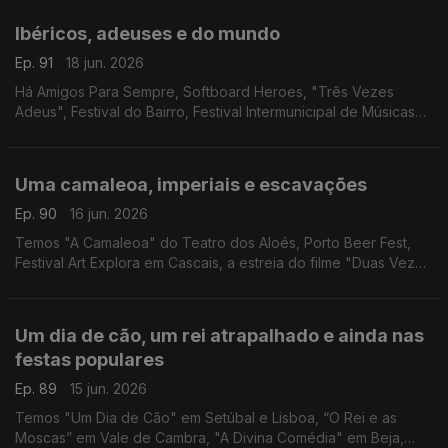
Arts, Couta'da Folk e cinema brasileiro.
Ibéricos, adeuses e do mundo
Ep. 91
18 jun. 2026
Há Amigos Para Sempre, Softboard Heroes, "Três Vezes
Adeus", Festival do Bairro, Festival Intermunicipal de Músicas
do Mundo, concerto de Sarah Negra, 10 anos de Salão Piolho
em Lisboa e "Pedro, o Louco" em Viseu.
Uma camaleoa, imperiais e escavações
Ep. 90
16 jun. 2026
Temos "A Camaleoa" do Teatro dos Aloés, Porto Beer Fest,
Festival Art Explora em Cascais, a estreia do filme "Duas Vezes
João Liberada" e MOCA - Mostra de Cinema Arqueológico no
Cinema São Jorge.
Um dia de cão, um rei atrapalhado e ainda nas
festas populares
Ep. 89
15 jun. 2026
Temos "Um Dia de Cão" em Setúbal e Lisboa, “O Rei e as
Moscas” em Vale de Cambra, "A Divina Comédia" em Beja,