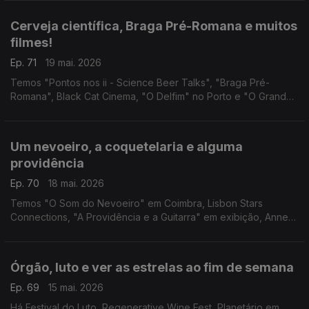
Torres Vedras.
Cerveja científica, Braga Pré-Romana e muitos
filmes!
Ep. 71
19 mai. 2026
Temos "Pontos nos ii - Science Beer Talks", "Braga Pré-
Romana", Black Cat Cinema, "O Delfim" no Porto e "O Grande
Ditador" na Lousã.
Um nevoeiro, a coquetelaria e alguma
providência
Ep. 70
18 mai. 2026
Temos "O Som do Nevoeiro" em Coimbra, Lisbon Stars
Connections, "A Providência e a Guitarra" em exibição, Anne
Waldman na Casa Fernando Pessoa e "Impacto Súbito" em
Setúbal.
Órgão, luto e ver as estrelas ao fim de semana
Ep. 69
15 mai. 2026
Há Festival do Luto, Regenerative Wine Fest, Planetário em