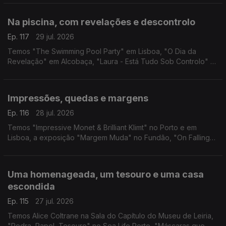
Vicente em Barcelos.
Na piscina, com revelações e descontrolo
Ep. 117
29 jul. 2026
Temos "The Swimming Pool Party" em Lisboa, "O Dia da
Revelação" em Alcobaça, "Laura - Está Tudo Sob Controlo" e
"Foi Só Um Acidente" em Guimarães.
Impressões, quedas e margens
Ep. 116
28 jul. 2026
Temos "Impressive Monet & Brilliant Klimt" no Porto e em
Lisboa, a exposição "Margem Muda" no Fundão, "On Falling"
em Leiria e "Três Vezes Adeus" no Sardoal.
Uma homenageada, um tesouro e uma casa
escondida
Ep. 115
27 jul. 2026
Temos Alice Coltrane na Sala do Capítulo do Museu de Leiria,
"Pedra, Papel, Tesouro" no Sea Life Porto, "Máscaras que