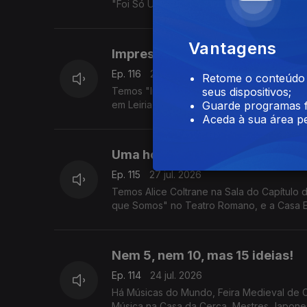
"Foi Só Um Acidente" em Guimarães.
Vantagens
Impressões, quedas e margens
Ep. 116
28 jul. 2026
Retome o conteúdo a
Temos "Impressive Monet & Brilliant Klimt
seus dispositivos;
em Leiria e "Três Vezes Adeus" no Sardoal
Guarde programas f
Aceda à sua área pe
Uma homenageada, um tesouro 
Ep. 115
27 jul. 2026
Temos Alice Coltrane na Sala do Capítulo 
que Somos" no Teatro Romano, e a Casa E
Nem 5, nem 10, mas 15 ideias!
Ep. 114
24 jul. 2026
Há Músicas do Mundo, Feira Medieval de C
Música na Casa da Cerca, Mestres Japones