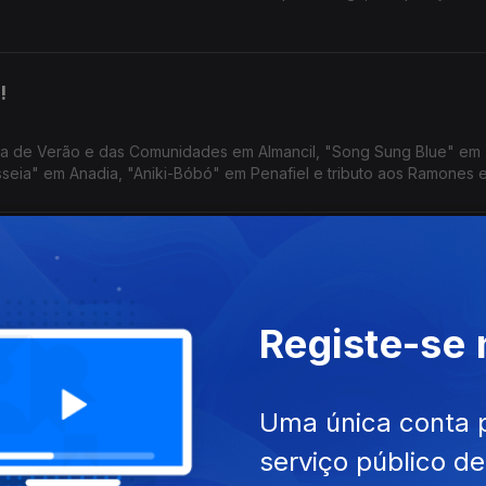
!
sta de Verão e das Comunidades em Almancil, "Song Sung Blue" em
isseia" em Anadia, "Aniki-Bóbó" em Penafiel e tributo aos Ramones 
história de um palco
anta Maria, o fim da 20.ª Mostra de Cinema Brasileiro de Almada, 
Registe-se
 ao Theatro Gil Vicente em Barcelos.
escontrolo
Uma única conta 
serviço público d
a, "O Dia da Revelação" em Alcobaça, "Laura - Está Tudo Sob Con