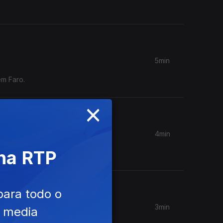
5min
em Faro.
×
4min
aula de
 na RTP
para todo o
3min
e media
trolo" e