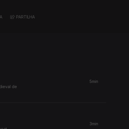
A
PARTILHA
5min
dieval de
3min
reat