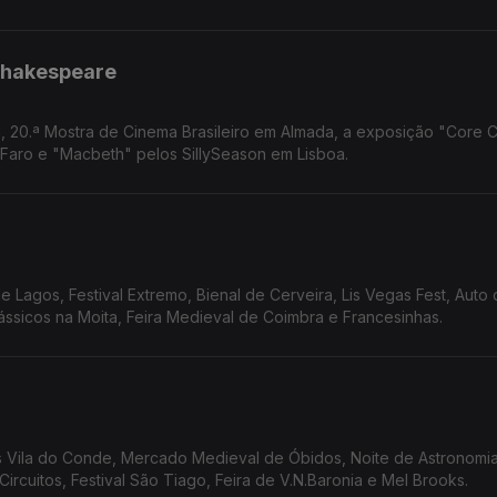
 Shakespeare
a, 20.ª Mostra de Cinema Brasileiro em Almada, a exposição "Core 
 Faro e "Macbeth" pelos SillySeason em Lisboa.
e Lagos, Festival Extremo, Bienal de Cerveira, Lis Vegas Fest, Auto
ássicos na Moita, Feira Medieval de Coimbra e Francesinhas.
s Vila do Conde, Mercado Medieval de Óbidos, Noite de Astronomia
 Circuitos, Festival São Tiago, Feira de V.N.Baronia e Mel Brooks.