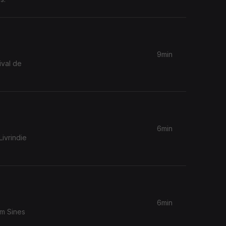
9min
ival de
6min
ivrindie
6min
em Sines