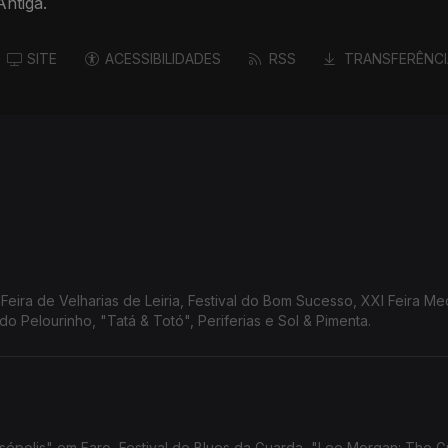
ntiga.
SITE
ACESSIBILIDADES
RSS
TRANSFERÊNCI
eira de Velharias de Leiria, Festival do Bom Sucesso, XXI Feira Me
do Pelourinho, "Tatá & Totó", Periferias e Sol & Pimenta.
rsépolis" em Faro, Festival de Blues da Guarda, "Lee Morgan: The G