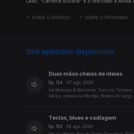
Leão, "Carmina Burana" e o Mercado à Moda A
SOBRE O EPISÓDIO
SOBRE O PROGRAMA
899
episódios disponíveis
944559
940505
Duas mãos cheias de ideias
Ep. 124
07 ago. 2026
Há Motores & Memórias, Sons no Terreiro, F
Silves, cinema no Montijo, Noites no Largo 
Teclas, blues e vadiagem
Ep. 123
06 ago. 2026
Há os últimos dias do Porto Pianofest, "Pe