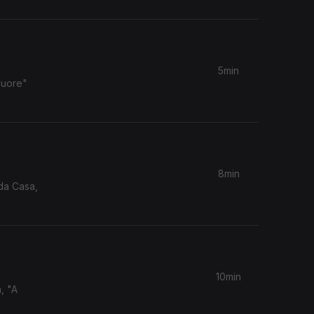
5min
Cuore"
8min
 da Casa,
10min
, "A