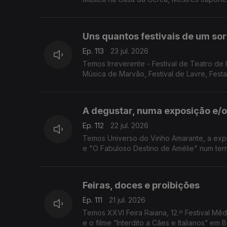
Uns quantos festivais de um so
Ep. 113
23 jul. 2026
Temos Irreverente - Festival de Teatro de I
Música de Marvão, Festival de Lavre, Fes
A degustar, numa exposição e/
Ep. 112
22 jul. 2026
Temos Universo do Vinho Amarante, a expo
e "O Fabuloso Destino de Amélie" num ter
Feiras, doces e proibições
Ep. 111
21 jul. 2026
Temos XXVI Feira Raiana, 12.º Festival Mêd
e o filme “Interdito a Cães e Italianos” em 