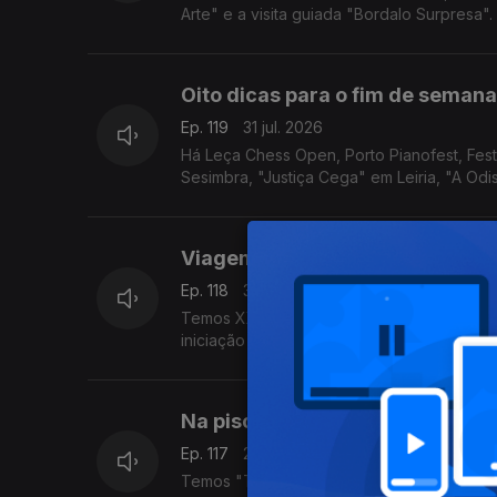
Arte" e a visita guiada "Bordalo Surpresa".
Oito dicas para o fim de semana
Ep. 119
31 jul. 2026
Há Leça Chess Open, Porto Pianofest, Fe
Sesimbra, "Justiça Cega" em Leiria, "A Od
Viagem medieval, cerâmica e a 
Ep. 118
30 jul. 2026
Temos XXIX Viagem Medieval em Terra de S
iniciação à cerâmica em Albufeira e visitas
Na piscina, com revelações e d
Ep. 117
29 jul. 2026
Temos "The Swimming Pool Party" em Lisbo