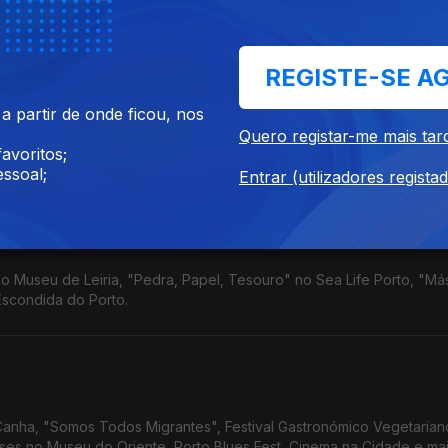
REGISTE-SE A
 partir de onde ficou, nos
" no Porto e em Lisboa, a exposição "Margem Muda" no Fundão, "On 
Quero registar-me mais tar
.
avoritos;
ssoal;
Entrar (utilizadores regista
e uma casa escondida
do Museu de Leiria, "Pedra, Papel, Tesouro" no Sea Life Porto, "Má
scondida do Porto.
anha, "Somos Todos Migrantes", Festival Gastronómico Vegetarian
es no Museu do Oriente, Porto Blues Fest, Cinema na Cidade e mai