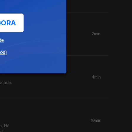
GORA
2min
Falling"
de
dos)
4min
scaras
10min
o, Há
s!