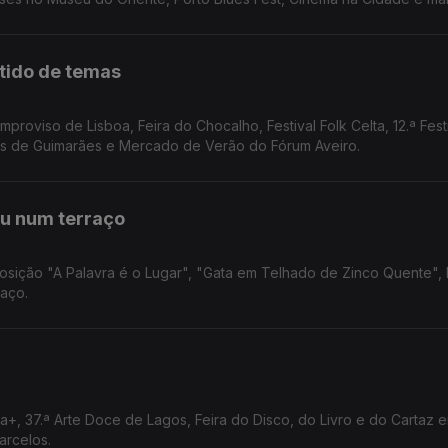
rtido de temas
mproviso de Lisboa, Feira do Chocalho, Festival Folk Celta, 12.ª Fest
tas de Guimarães e Mercado de Verão do Fórum Aveiro.
ou num terraço
sição "A Palavra é o Lugar", "Gata em Telhado de Zinco Quente", L
raço.
a+, 37.ª Arte Doce de Lagos, Feira do Disco, do Livro e do Cartaz 
Barcelos.