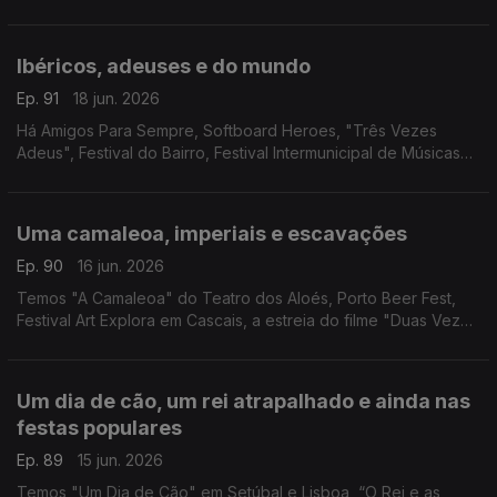
Station Mirandela, Tainá no Coliseu Club, o São João no Café
Arts, Couta'da Folk e cinema brasileiro.
Ibéricos, adeuses e do mundo
Ep. 91
18 jun. 2026
Há Amigos Para Sempre, Softboard Heroes, "Três Vezes
Adeus", Festival do Bairro, Festival Intermunicipal de Músicas
do Mundo, concerto de Sarah Negra, 10 anos de Salão Piolho
em Lisboa e "Pedro, o Louco" em Viseu.
Uma camaleoa, imperiais e escavações
Ep. 90
16 jun. 2026
Temos "A Camaleoa" do Teatro dos Aloés, Porto Beer Fest,
Festival Art Explora em Cascais, a estreia do filme "Duas Vezes
João Liberada" e MOCA - Mostra de Cinema Arqueológico no
Cinema São Jorge.
Um dia de cão, um rei atrapalhado e ainda nas
festas populares
Ep. 89
15 jun. 2026
Temos "Um Dia de Cão" em Setúbal e Lisboa, “O Rei e as