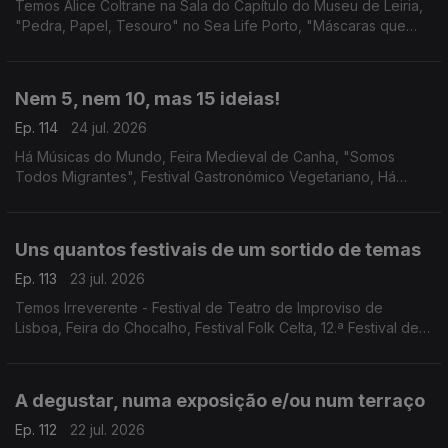
Temos Alice Coltrane na Sala do Capítulo do Museu de Leiria,
"Pedra, Papel, Tesouro" no Sea Life Porto, "Máscaras que
Somos" no Teatro Romano, e a Casa Escondida do Porto.
Nem 5, nem 10, mas 15 ideias!
Ep. 114
24 jul. 2026
Há Músicas do Mundo, Feira Medieval de Canha, "Somos
Todos Migrantes", Festival Gastronómico Vegetariano, Há
Música na Casa da Cerca, Mestres Japoneses no Museu do
Oriente, Porto Blues Fest, Cinema na Cidade e mais!
Uns quantos festivais de um sortido de temas
Ep. 113
23 jul. 2026
Temos Irreverente - Festival de Teatro de Improviso de
Lisboa, Feira do Chocalho, Festival Folk Celta, 12.ª Festival de
Música de Marvão, Festival de Lavre, Festas de Guimarães e
Mercado de Verão do Fórum Aveiro.
A degustar, numa exposição e/ou num terraço
Ep. 112
22 jul. 2026