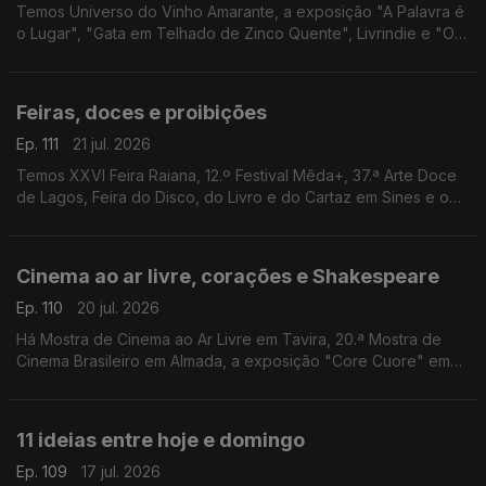
Temos Universo do Vinho Amarante, a exposição "A Palavra é
o Lugar", "Gata em Telhado de Zinco Quente", Livrindie e "O
Fabuloso Destino de Amélie" num terraço.
Feiras, doces e proibições
Ep. 111
21 jul. 2026
Temos XXVI Feira Raiana, 12.º Festival Mêda+, 37.ª Arte Doce
de Lagos, Feira do Disco, do Livro e do Cartaz em Sines e o
filme “Interdito a Cães e Italianos” em Barcelos.
Cinema ao ar livre, corações e Shakespeare
Ep. 110
20 jul. 2026
Há Mostra de Cinema ao Ar Livre em Tavira, 20.ª Mostra de
Cinema Brasileiro em Almada, a exposição "Core Cuore" em
Lagos, Festa do Cinema ao Ar Livre em Faro e "Macbeth"
pelos SillySeason em Lisboa.
11 ideias entre hoje e domingo
Ep. 109
17 jul. 2026