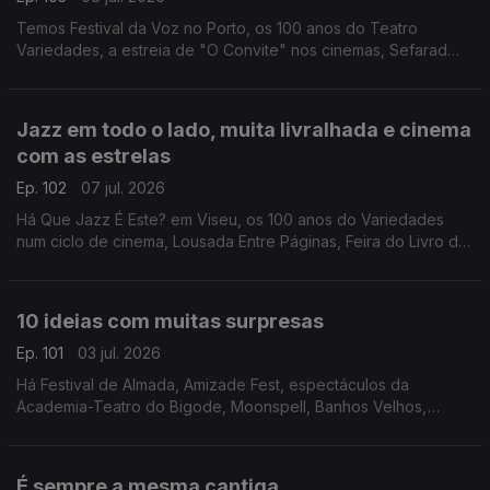
Temos Festival da Voz no Porto, os 100 anos do Teatro
Variedades, a estreia de "O Convite" nos cinemas, Sefarad
Project em concerto, "Flow - À Deriva" em Coimbra e "La
Grazia" na Póvoa de Varzim.
Jazz em todo o lado, muita livralhada e cinema
com as estrelas
Ep. 102
07 jul. 2026
Há Que Jazz É Este? em Viseu, os 100 anos do Variedades
num ciclo de cinema, Lousada Entre Páginas, Feira do Livro de
Valongo, Feira Popular de Coimbra e filmes ao ar livre com
"Oásis: o Nosso Amor, o Nosso Verão"
10 ideias com muitas surpresas
Ep. 101
03 jul. 2026
Há Festival de Almada, Amizade Fest, espectáculos da
Academia-Teatro do Bigode, Moonspell, Banhos Velhos,
"NIck, nick, NIck, nIcK e NICk", "Sonho em Movimento",
AgitÁgueda, Festival Arcada e Douro & Porto Wine Festival.
É sempre a mesma cantiga