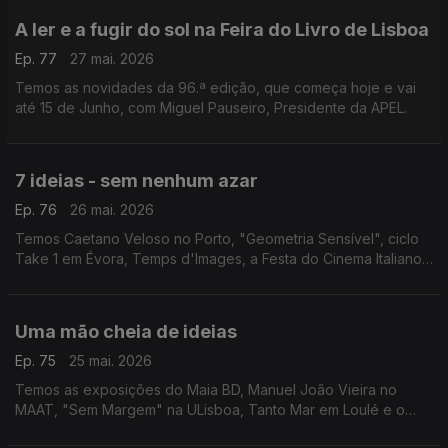
A ler e a fugir do sol na Feira do Livro de Lisboa
Ep. 77
27 mai. 2026
Temos as novidades da 96.ª edição, que começa hoje e vai
até 15 de Junho, com Miguel Pauseiro, Presidente da APEL.
7 ideias - sem nenhum azar
Ep. 76
26 mai. 2026
Temos Caetano Veloso no Porto, "Geometria Sensível", ciclo
Take 1 em Évora, Temps d'Images, a Festa do Cinema Italiano
em Almada e Lagos, "Valor Sentimental" nas Caldas da Rainha
e "O Homem Que Sabia Demais" na Mealhada.
Uma mão cheia de ideias
Ep. 75
25 mai. 2026
Temos as exposições do Maia BD, Manuel João Vieira no
MAAT, "Sem Margem" na ULisboa, Tanto Mar em Loulé e o
Festival Internacional de Cinema de Santarém.