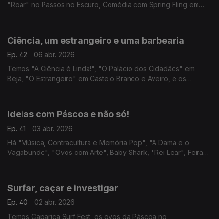
"Roar" no Passos no Escuro, Comédia com Spring Fling em
várias cidades e as últimas sessões do ciclo Hitchcock no
Nimas.
Ciência, um estrangeiro e uma barbearia
Ep. 42
06 abr. 2026
Temos "A Ciência é Linda!", "O Palácio dos Cidadãos" em
Beja, "O Estrangeiro" em Castelo Branco e Aveiro, e os
espectáculos "O Amor é Fodido" e "Sweeney Todd" em
Lisboa.
Ideias com Páscoa e não só!
Ep. 41
03 abr. 2026
Há "Música, Contracultura e Memória Pop", "A Dama e o
Vagabundo", "Ovos com Arte", Baby Shark, "Rei Lear", Feiras
do Folar em Odeceixe e Barão de São João, Mostra de
Broinhas, Easter Wine Tasting e "Voar com a Música".
Surfar, caçar e investigar
Ep. 40
02 abr. 2026
Temos Caparica Surf Fest, os ovos da Páscoa no