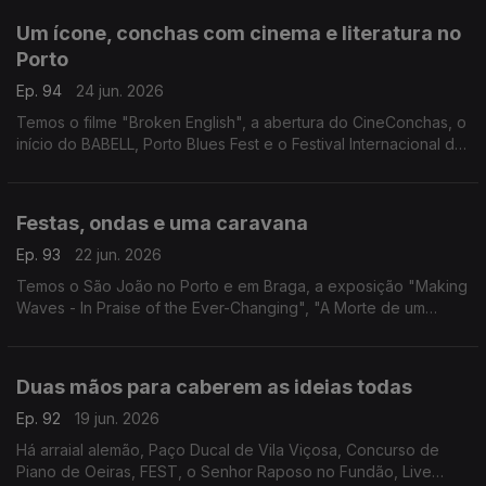
Um ícone, conchas com cinema e literatura no
Porto
Ep. 94
24 jun. 2026
Temos o filme "Broken English", a abertura do CineConchas, o
início do BABELL, Porto Blues Fest e o Festival Internacional do
Cavalo Lusitano.
Festas, ondas e uma caravana
Ep. 93
22 jun. 2026
Temos o São João no Porto e em Braga, a exposição "Making
Waves - In Praise of the Ever-Changing", "A Morte de um
Apostador Chinês" e a peça "Caravana".
Duas mãos para caberem as ideias todas
Ep. 92
19 jun. 2026
Há arraial alemão, Paço Ducal de Vila Viçosa, Concurso de
Piano de Oeiras, FEST, o Senhor Raposo no Fundão, Live