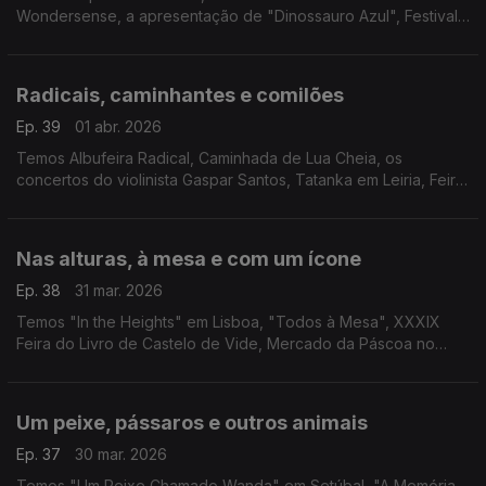
Wondersense, a apresentação de "Dinossauro Azul", Festival
Internacional de Música de Primavera de Viseu, "O Último
Reich", Mercado da Páscoa em Serpa e o filme "Caso 137".
Radicais, caminhantes e comilões
Ep. 39
01 abr. 2026
Temos Albufeira Radical, Caminhada de Lua Cheia, os
concertos do violinista Gaspar Santos, Tatanka em Leiria, Feira
do Folar e dos Produtos da Terra em Carrazeda de Ansiães e
"Dogville" em Cantanhede.
Nas alturas, à mesa e com um ícone
Ep. 38
31 mar. 2026
Temos "In the Heights" em Lisboa, "Todos à Mesa", XXXIX
Feira do Livro de Castelo de Vide, Mercado da Páscoa no
Porto e "Claudia Cardinale!" na Cinemteca.
Um peixe, pássaros e outros animais
Ep. 37
30 mar. 2026
Temos "Um Peixe Chamado Wanda" em Setúbal, "A Memória