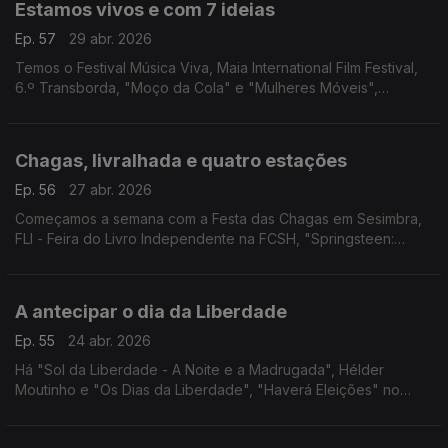
Estamos vivos e com 7 ideias
Ep. 57
29 abr. 2026
Temos o Festival Música Viva, Maia International Film Festival,
6.º Transborda, "Moço da Cola" e "Mulheres Móveis",
"DAMAS", Pelos Trilhos Rurais de Óbidos e "O Drama".
Chagas, livralhada e quatro estações
Ep. 56
27 abr. 2026
Começamos a semana com a Festa das Chagas em Sesimbra,
FLI - Feira do Livro Independente na FCSH, "Springsteen:
Deliver Me from Nowhere" em Gaia, "O Barqueiro" em
Coimbra e as "Quatro Estações" de Vivaldi no CCB.
A antecipar o dia da Liberdade
Ep. 55
24 abr. 2026
Há "Sol da Liberdade - A Noite e a Madrugada", Hélder
Moutinho e "Os Dias da Liberdade", "Haverá Eleições" no
Porto, "CARTA: 65 anos depois da Carta a Uma Jovem
Portuguesa", "Um Homem e o Seu Criado" e mais ideias!