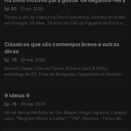
Há bons motivos para gostar de segunda-feira
Ep. 80
01 jun. 2026
Temos o dia da criança na Dino Experience, Semana do Brasil
em Portugal, VII Atlas, 24 anos do CAE da Figueira da Foz e o
espectáculo "Da Boca Pra Fora" no Teatro São Luiz.
Clássicos que são contemporâneos e outras
dicas
Ep. 79
29 mai. 2026
Around Classic, Cascais Opera, Ericeira Jazz & Vinho,
workshop de BD, Foral de Bemposta, Caminhada do Desenho
Urbano, Nazaré Marés de Maio, Hot Clube Song Fest, Motas
Clássicas, "Os Jugolavos" e "A Lojinha dos Horrores".
9 ideias 9
Ep. 78
28 mai. 2026
Há um dia na Herdade de São Miguel, Moga Caparica, Campus
Jazz, "Ninguém Morre a Cantar", "Titã", Reserva - Fórum de
Inovação, Gastronomia e Vinho, Faro Blues, Águeda Blues Fest
e Sementes - Artes Para o Pequeno Público.