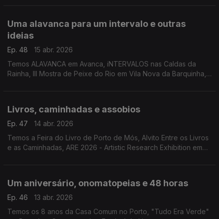
Uma alavanca para um intervalo e outras
ideias
Ep. 48
15 abr. 2026
Temos ALAVANCA em Avanca, iNTERVALOS nas Caldas da
Rainha, III Mostra de Peixe do Rio em Vila Nova da Barquinha,
Shimizu Tardio, "¿De Qué Casa Eres?", a Tailândia no Museu
do Oriente e Sand City em Lagoa.
Livros, caminhadas e assobios
Ep. 47
14 abr. 2026
Temos a Feira do Livro de Porto de Mós, Alvito Entre os Livros
e as Caminhadas, ARE 2026 - Artistic Research Exhibition em
Lisboa. White Corner em Espinho e o espectáculo "Um
Assobio no Escuro" em Almada.
Um aniversário, onomatopeias e 48 horas
Ep. 46
13 abr. 2026
Temos os 8 anos da Casa Comum no Porto, "Tudo Era Verde"