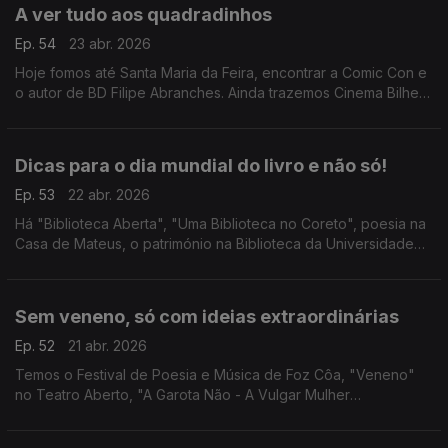
A ver tudo aos quadradinhos
Ep. 54
23 abr. 2026
Hoje fomos até Santa Maria da Feira, encontrar a Comic Con e
o autor de BD Filipe Abranches. Ainda trazemos Cinema Bilhete
Dourado em Gondomar e "SOSPIRO - Música Renascentista
Portuguesa e Espanhola" em Vila Viçosa.
Dicas para o dia mundial do livro e não só!
Ep. 53
22 abr. 2026
Há "Biblioteca Aberta", "Uma Biblioteca no Coreto", poesia na
Casa de Mateus, o património na Biblioteca da Universidade
de Évora, "Cherchez La Femme", teatro com "Guerra & Paz" e
"My Way - A História de uma Canção".
Sem veneno, só com ideias extraordinárias
Ep. 52
21 abr. 2026
Temos o Festival de Poesia e Música de Foz Côa, "Veneno"
no Teatro Aberto, "A Garota Não - A Vulgar Mulher
Extraordinária", Lê-me – Campanha de Oferta de Livros em
Torres Vedras e a 9.ª edição do Porto Femme.