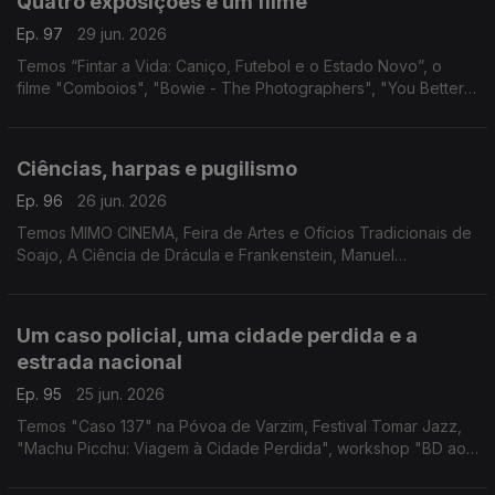
Quatro exposições e um filme
Ep. 97
29 jun. 2026
Temos “Fintar a Vida: Caniço, Futebol e o Estado Novo”, o
filme "Comboios", "Bowie - The Photographers", "You Better
Run" e "Becoming Marilyn & Becoming Elvis"
Ciências, harpas e pugilismo
Ep. 96
26 jun. 2026
Temos MIMO CINEMA, Feira de Artes e Ofícios Tradicionais de
Soajo, A Ciência de Drácula e Frankenstein, Manuel
Cargaleiro, Salva a Terra Ecofestival, FARA - Artes de Rua,
"Planeta Harpa" e Muhammad Ali.
Um caso policial, uma cidade perdida e a
estrada nacional
Ep. 95
25 jun. 2026
Temos "Caso 137" na Póvoa de Varzim, Festival Tomar Jazz,
"Machu Picchu: Viagem à Cidade Perdida", workshop "BD ao
Quadrado" e o Festival N2 em Chaves.