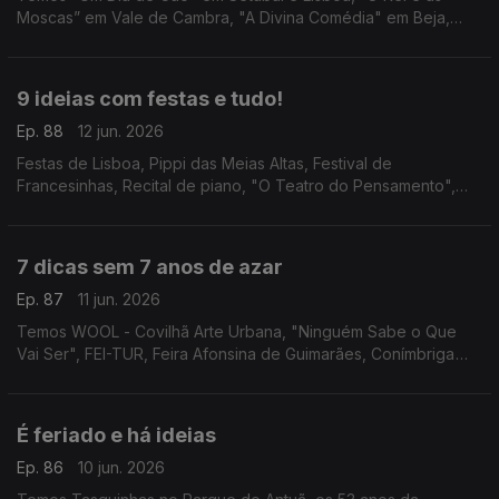
Moscas” em Vale de Cambra, "A Divina Comédia" em Beja,
concerto do Coro e Orquestra Gulbenkian nas Festas de
Lisboa e Ana Bacalhau na Póvoa de Varzim.
9 ideias com festas e tudo!
Ep. 88
12 jun. 2026
Festas de Lisboa, Pippi das Meias Altas, Festival de
Francesinhas, Recital de piano, "O Teatro do Pensamento",
Espanto - Filosofia, "O Jardim da Bicharada", Festival de
Música dos Capuchos e "A Ultrapassagem".
7 dicas sem 7 anos de azar
Ep. 87
11 jun. 2026
Temos WOOL - Covilhã Arte Urbana, "Ninguém Sabe o Que
Vai Ser", FEI-TUR, Feira Afonsina de Guimarães, Conímbriga
Forum Jazz Fest, Palheta Bendita e comédia com Noite
Incógnita.
É feriado e há ideias
Ep. 86
10 jun. 2026