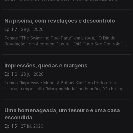
iniciação à cerâmica em Albufeira e visitas ao Theatro Gil
Vicente em Barcelos.
Na piscina, com revelações e descontrolo
Ep. 117
29 jul. 2026
Temos "The Swimming Pool Party" em Lisboa, "O Dia da
Revelação" em Alcobaça, "Laura - Está Tudo Sob Controlo" e
"Foi Só Um Acidente" em Guimarães.
Impressões, quedas e margens
Ep. 116
28 jul. 2026
Temos "Impressive Monet & Brilliant Klimt" no Porto e em
Lisboa, a exposição "Margem Muda" no Fundão, "On Falling"
em Leiria e "Três Vezes Adeus" no Sardoal.
Uma homenageada, um tesouro e uma casa
escondida
Ep. 115
27 jul. 2026