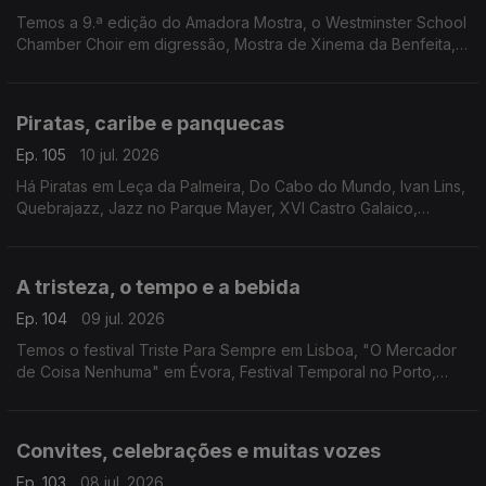
Temos a 9.ª edição do Amadora Mostra, o Westminster School
Chamber Choir em digressão, Mostra de Xinema da Benfeita,
"Luz nas Trevas" pelo Teatro da Rainha e "Heat - Cidade Sob
Pressão" em Setúbal.
Piratas, caribe e panquecas
Ep. 105
10 jul. 2026
Há Piratas em Leça da Palmeira, Do Cabo do Mundo, Ivan Lins,
Quebrajazz, Jazz no Parque Mayer, XVI Castro Galaico,
Musica Animae, Entrelinhas, Feiriarte, Cook Lab em Coimbra,
Encontro do Caribe e Feira do Livro da Maia.
A tristeza, o tempo e a bebida
Ep. 104
09 jul. 2026
Temos o festival Triste Para Sempre em Lisboa, "O Mercador
de Coisa Nenhuma" em Évora, Festival Temporal no Porto,
Guarda Wine Fest, Semana Internacional de Piano de Óbidos e
Artbeerfest em Caminha.
Convites, celebrações e muitas vozes
Ep. 103
08 jul. 2026