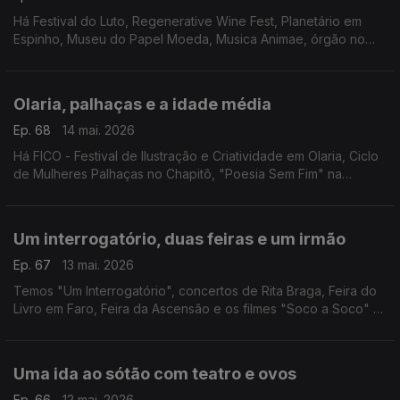
Há Festival do Luto, Regenerative Wine Fest, Planetário em
Espinho, Museu do Papel Moeda, Musica Animae, órgão no
FIO, Marvvila, Rodrigo Leão, "Carmina Burana" e o Mercado à
Moda Antiga.
Olaria, palhaças e a idade média
Ep. 68
14 mai. 2026
Há FICO - Festival de Ilustração e Criatividade em Olaria, Ciclo
de Mulheres Palhaças no Chapitô, "Poesia Sem Fim" na
Madalena, Festival Futurama, "O Acidente com o Piano" em
Coimbra e Feira Medieval de Leça da Palmeira.
Um interrogatório, duas feiras e um irmão
Ep. 67
13 mai. 2026
Temos "Um Interrogatório", concertos de Rita Braga, Feira do
Livro em Faro, Feira da Ascensão e os filmes "Soco a Soco" e
"1984".
Uma ida ao sótão com teatro e ovos
Ep. 66
12 mai. 2026