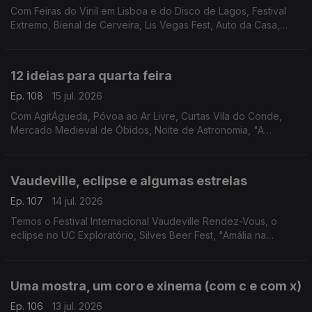
Com Feiras do Vinil em Lisboa e do Disco de Lagos, Festival
Extremo, Bienal de Cerveira, Lis Vegas Fest, Auto da Casa,
Bossa Market, Feira do Livro da Nazaré, Clássicos na Moita,
Feira Medieval de Coimbra e Francesinhas.
12 ideias para quarta feira
Ep. 108
15 jul. 2026
Com AgitÁgueda, Póvoa ao Ar Livre, Curtas Vila do Conde,
Mercado Medieval de Óbidos, Noite de Astronomia, "A
Odisseia", "Entre as Árvores", Artes À Vila, Circuitos, Festival
São Tiago, Feira de V.N.Baronia e Mel Brooks.
Vaudeville, eclipse e algumas estrelas
Ep. 107
14 jul. 2026
Temos o Festival Internacional Vaudeville Rendez-Vous, o
eclipse no UC Exploratório, Silves Beer Fest, "Amália na
América - Além do Fado" e Filmes com Estrelas em Loulé.
Uma mostra, um coro e xinema (com c e com x)
Ep. 106
13 jul. 2026