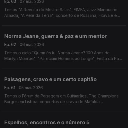
Ep. 63
07 mai. 2026
Temos "A Revolta do Mestre Salas", FIMFA, Jazz Manouche
Almada, "A Pele da Terra", concerto de Rossana, Fitavale e
ciclo de cinema On The Move.
Norma Jeane, guerra & paz e um mentor
Ep. 62
06 mai. 2026
Temos o ciclo "Quem és tu, Norma Jeane? 100 Anos de
Marilyn Monroe", "Pareciam Homens ao Longe", Festa da Paz
em Benfeita, "O Tamanho das Coisas" e Paul Thomas
Anderson no Batalha - Centro de Cinema.
Paisagens, cravo e um certo capitão
Ep. 61
05 mai. 2026
Temos o Fórum da Paisagem em Guimarães, The Champions
Burger em Lisboa, concertos de cravo de Mafalda
Nejmeddine, XV Feira do Livro de Pampilhosa da Serra e
"Capitão Falcão" em Cantanhede.
Espelhos, encontros e o número 5