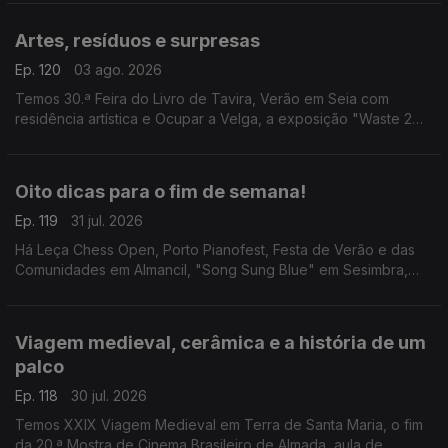
Violência".
Artes, resíduos e surpresas
Ep. 120
03 ago. 2026
Temos 30.ª Feira do Livro de Tavira, Verão em Seia com
residência artística e Ocupar a Velga, a exposição "Waste 2
Arte" e a visita guiada "Bordalo Surpresa".
Oito dicas para o fim de semana!
Ep. 119
31 jul. 2026
Há Leça Chess Open, Porto Pianofest, Festa de Verão e das
Comunidades em Almancil, "Song Sung Blue" em Sesimbra,
"Justiça Cega" em Leiria, "A Odisseia" em Anadia, "Aniki-
Bóbó" em Penafiel e tributo aos Ramones em Faro.
Viagem medieval, cerâmica e a história de um
palco
Ep. 118
30 jul. 2026
Temos XXIX Viagem Medieval em Terra de Santa Maria, o fim
da 20.ª Mostra de Cinema Brasileiro de Almada, aula de