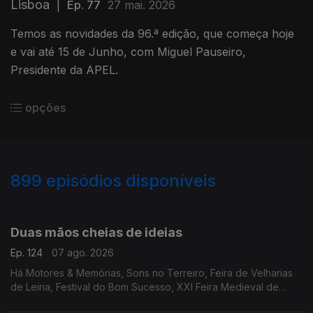
Lisboa
|
Ep. 77
27 mai. 2026
Temos as novidades da 96.ª edição, que começa hoje
e vai até 15 de Junho, com Miguel Pauseiro,
Presidente da APEL.
opções
899
episódios disponíveis
944559
940505
935814
932377
928366
924970
919830
916190
911256
Duas mãos cheias de ideias
Ep. 124
07 ago. 2026
Há Motores & Memórias, Sons no Terreiro, Feira de Velharias
de Leiria, Festival do Bom Sucesso, XXI Feira Medieval de
Silves, cinema no Montijo, Noites no Largo do Pelourinho,