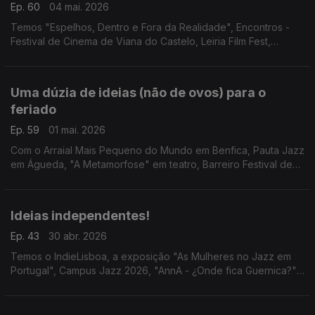
Ep. 60
04 mai. 2026
Temos "Espelhos, Dentro e Fora da Realidade", Encontros -
Festival de Cinema de Viana do Castelo, Leiria Film Fest,
Festival 5L e "Ajudando o Urso".
Uma dúzia de ideias (não de ovos) para o
feriado
Ep. 59
01 mai. 2026
Com o Arraial Mais Pequeno do Mundo em Benfica, Pauta Jazz
em Águeda, "A Metamorfose" em teatro, Barreiro Festival de
Dança, "Hey Mickey, let's play!", Rodrigo Leão em Coimbra,
Beltane Fire Fest, "Magnolia" em Lisboa...
Ideias independentes!
Ep. 43
30 abr. 2026
Temos o IndieLisboa, a exposição "As Mulheres no Jazz em
Portugal", Campus Jazz 2026, "AnnA - ¿Onde fica Guernica?",
Festival MOCHILA em Faro e a estreia d'"O Acidente Com o
Piano".