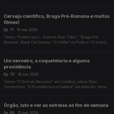
IMAGINARIUS em Santa Maria da Feira e Entre_Linhas em
Torres Vedras.
Cerveja científica, Braga Pré-Romana e muitos
filmes!
Ep. 71
19 mai. 2026
Temos "Pontos nos ii - Science Beer Talks", "Braga Pré-
Romana", Black Cat Cinema, "O Delfim" no Porto e "O Grande
Ditador" na Lousã.
Um nevoeiro, a coquetelaria e alguma
providência
Ep. 70
18 mai. 2026
Temos "O Som do Nevoeiro" em Coimbra, Lisbon Stars
Connections, "A Providência e a Guitarra" em exibição, Anne
Waldman na Casa Fernando Pessoa e "Impacto Súbito" em
Setúbal.
Órgão, luto e ver as estrelas ao fim de semana
Ep. 69
15 mai. 2026