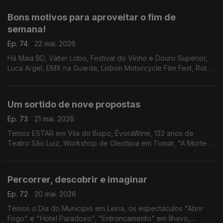
Bons motivos para aproveitar o fim de
semana!
Ep. 74
22 mai. 2026
Há Maia BD, Valter Lobo, Festival do Vinho e Douro Superior,
Luca Argel, EMX na Guarda, Lisbon Motorcycle Film Fest, Rota
do Caracol Saloio, Festival de Música dos Capuchos, Mostra
de Cinema África-Oeiras e Close-Up.
Um sortido de nove propostas
Ep. 73
21 mai. 2026
Temos ESTAR em Vila do Bispo, ÉvoraWine, 132 anos de
Teatro São Luiz, Workshop de Oleotipia em Tomar, "A Morte e
a Donzela" na Amadora, FITA no Alentejo, Patrick Sweany,
CineCarochas e "As Três Irmãs" reinventadas.
Percorrer, descobrir e imaginar
Ep. 72
20 mai. 2026
Temos o Dia do Município em Leiria, os espectáculos "Abrir
Fogo" e "Hotel Paradoxo", "Entroncamento" em Ílhavo,