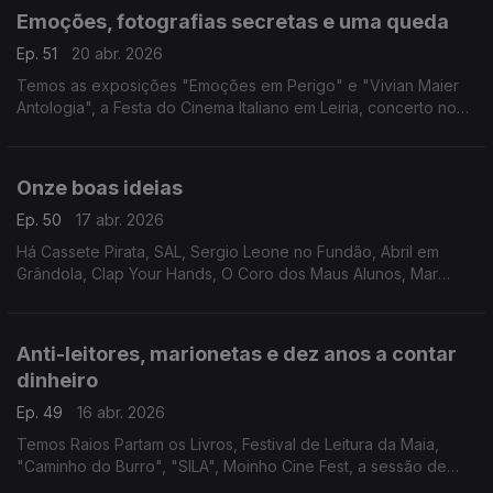
Emoções, fotografias secretas e uma queda
Ep. 51
20 abr. 2026
Temos as exposições "Emoções em Perigo" e "Vivian Maier
Antologia", a Festa do Cinema Italiano em Leiria, concerto no
Goethe-Institut e "On Falling" em Barcelos.
Onze boas ideias
Ep. 50
17 abr. 2026
Há Cassete Pirata, SAL, Sergio Leone no Fundão, Abril em
Grândola, Clap Your Hands, O Coro dos Maus Alunos, Mar
Motto, Feira Medieval de Torre de Moncorvo, Quixote e
Pança, Feira do Livro de Chaves e Feira do Fumeiro.
Anti-leitores, marionetas e dez anos a contar
dinheiro
Ep. 49
16 abr. 2026
Temos Raios Partam os Livros, Festival de Leitura da Maia,
"Caminho do Burro", "SILA", Moinho Cine Fest, a sessão de
encerramento do UFECE e os 10 anos do Museu do Dinheiro.