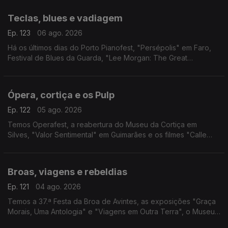
"Tatá & Totó", Periferias e Sol & Pimenta.
Teclas, blues e vadiagem
Ep. 123
06 ago. 2026
Há os últimos dias do Porto Pianofest, "Persépolis" em Faro,
Festival de Blues da Guarda, "Lee Morgan: The Great
Procrastinator" em Lisboa e "Sem Eira Nem Beira" na Figueira
da Foz.
Ópera, cortiça e os Pulp
Ep. 122
05 ago. 2026
Temos Operafest, a reabertura do Museu da Cortiça em
Silves, "Valor Sentimental" em Guimarães e os filmes "Calle
Málaga" e "Pulp: Um Filme Sobre a Vida, a Morte e
Supermercados".
Broas, viagens e rebeldias
Ep. 121
04 ago. 2026
Temos a 37.ª Festa da Broa de Avintes, as exposições "Graça
Morais, Uma Antologia" e "Viagens em Outra Terra", o Museu
de Aristides de Sousa Mendes e o filme "Sementes de