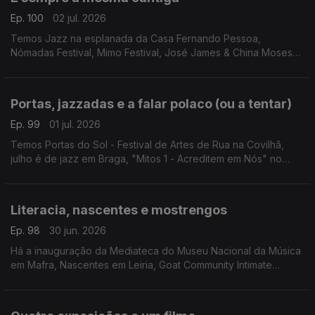
Ep. 100
02 jul. 2026
Temos Jazz na esplanada da Casa Fernando Pessoa,
Nómadas Festival, Mimo Festival, José James & China Moses
em concerto, Meajazz & Blues e Albergaria convida.
Portas, jazzadas e a falar polaco (ou a tentar)
Ep. 99
01 jul. 2026
Temos Portas do Sol - Festival de Artes de Rua na Covilhã,
julho é de jazz em Braga, "Mitos 1 - Acreditem em Nós" no
Teatro Romano, "Noite de Estreia" em Pombal e a Polska -
Mostra de cinema polaco.
Literacia, nascentes e mostrengos
Ep. 98
30 jun. 2026
Há a inauguração da Mediateca do Museu Nacional da Música
em Mafra, Nascentes em Leiria, Goat Community Intimate
Festival em S. Pedro do Sul, "Os Mostrengos" em Gondomar e
Bruce Springsteen na Cinemateca.