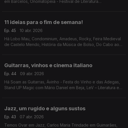
em Barcelos, Onomatopeia - Festival de Literatura
Infantojuvenil de Valongo, a exposição "A Arte de Lisboa" e o
filme "48 Horas" em Setúbal.
11 ideias para o fim de semana!
Ep. 45
10 abr. 2026
Há Lobo Mau, Condominium, Amadeus, Rocky, Feira Medieval
de Castelo Mendo, História da Música de Bolso, Do Cabo ao
Mundo, OPUS 3, Feira da Primavera em Guimarães, Festival
dos Moinhos de Portugal e filmes no Batalha.
Guitarras, vinhos e cinema italiano
Ep. 44
09 abr. 2026
Há Soam as Guitarras, Ávinho - Festa do Vinho e das Adegas,
Stand UP Magic com Mário Daniel em Beja, LeV – Literatura em
Viagem, Bandidos do Cante em Évora e a abertura da Festa do
Cinema Italiano.
Jazz, um rugido e alguns sustos
Ep. 43
07 abr. 2026
Temos Ovar em Jazz, Carlos Maria Trindade em Guimarães,