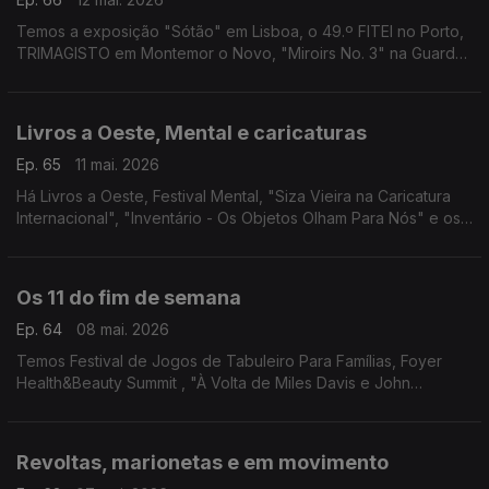
Temos a exposição "Sótão" em Lisboa, o 49.º FITEI no Porto,
TRIMAGISTO em Montemor o Novo, "Miroirs No. 3" na Guarda,
Festa do Livro em Alijó e "Egg... Não!" em Santa Maria da Feira.
Livros a Oeste, Mental e caricaturas
Ep. 65
11 mai. 2026
Há Livros a Oeste, Festival Mental, "Siza Vieira na Caricatura
Internacional", "Inventário - Os Objetos Olham Para Nós" e os
filmes "Vida Privada" em Gaia e "Flow - À Deriva" em Leiria.
Os 11 do fim de semana
Ep. 64
08 mai. 2026
Temos Festival de Jogos de Tabuleiro Para Famílias, Foyer
Health&Beauty Summit , "À Volta de Miles Davis e John
Coltrane", "Álbum de Família", "Makupuni" e mais!
Revoltas, marionetas e em movimento