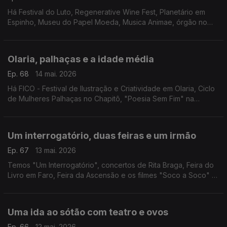
Há Festival do Luto, Regenerative Wine Fest, Planetário em
Espinho, Museu do Papel Moeda, Musica Animae, órgão no
FIO, Marvvila, Rodrigo Leão, "Carmina Burana" e o Mercado à
Moda Antiga.
Olaria, palhaças e a idade média
Ep. 68
14 mai. 2026
Há FICO - Festival de Ilustração e Criatividade em Olaria, Ciclo
de Mulheres Palhaças no Chapitô, "Poesia Sem Fim" na
Madalena, Festival Futurama, "O Acidente com o Piano" em
Coimbra e Feira Medieval de Leça da Palmeira.
Um interrogatório, duas feiras e um irmão
Ep. 67
13 mai. 2026
Temos "Um Interrogatório", concertos de Rita Braga, Feira do
Livro em Faro, Feira da Ascensão e os filmes "Soco a Soco" e
"1984".
Uma ida ao sótão com teatro e ovos
Ep. 66
12 mai. 2026