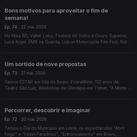
Bons motivos para aproveitar o fim de
semana!
Ep. 74
22 mai. 2026
Há Maia BD, Valter Lobo, Festival do Vinho e Douro Superior,
Luca Argel, EMX na Guarda, Lisbon Motorcycle Film Fest, Rota
do Caracol Saloio, Festival de Música dos Capuchos, Mostra
de Cinema África-Oeiras e Close-Up.
Um sortido de nove propostas
Ep. 73
21 mai. 2026
Temos ESTAR em Vila do Bispo, ÉvoraWine, 132 anos de
Teatro São Luiz, Workshop de Oleotipia em Tomar, "A Morte e
a Donzela" na Amadora, FITA no Alentejo, Patrick Sweany,
CineCarochas e "As Três Irmãs" reinventadas.
Percorrer, descobrir e imaginar
Ep. 72
20 mai. 2026
Temos o Dia do Município em Leiria, os espectáculos "Abrir
Fogo" e "Hotel Paradoxo", "Entroncamento" em Ílhavo,