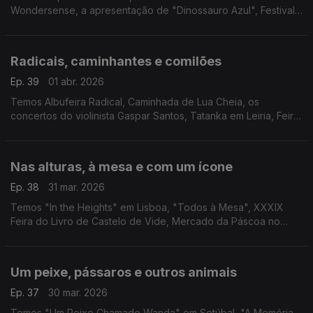
Wondersense, a apresentação de "Dinossauro Azul", Festival
Internacional de Música de Primavera de Viseu, "O Último
Reich", Mercado da Páscoa em Serpa e o filme "Caso 137".
Radicais, caminhantes e comilões
Ep. 39
01 abr. 2026
Temos Albufeira Radical, Caminhada de Lua Cheia, os
concertos do violinista Gaspar Santos, Tatanka em Leiria, Feira
do Folar e dos Produtos da Terra em Carrazeda de Ansiães e
"Dogville" em Cantanhede.
Nas alturas, à mesa e com um ícone
Ep. 38
31 mar. 2026
Temos "In the Heights" em Lisboa, "Todos à Mesa", XXXIX
Feira do Livro de Castelo de Vide, Mercado da Páscoa no
Porto e "Claudia Cardinale!" na Cinemteca.
Um peixe, pássaros e outros animais
Ep. 37
30 mar. 2026
Temos "Um Peixe Chamado Wanda" em Setúbal, "A Memória