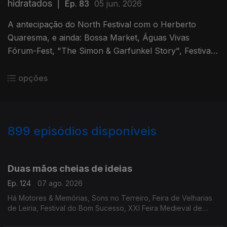
hidratados
|
Ep. 83
05 jun. 2026
A antecipação do North Festival com o Herberto
Quaresma, e ainda: Bossa Market, Águas Vivas
Fórum-Fest, "The Simon & Garfunkel Story", Festival
de BD de Beja, Festa do Morango
opções
899
episódios disponíveis
944559
940505
935814
932377
928366
924970
919830
916190
Duas mãos cheias de ideias
Ep. 124
07 ago. 2026
Há Motores & Memórias, Sons no Terreiro, Feira de Velharias
de Leiria, Festival do Bom Sucesso, XXI Feira Medieval de
Silves, cinema no Montijo, Noites no Largo do Pelourinho,