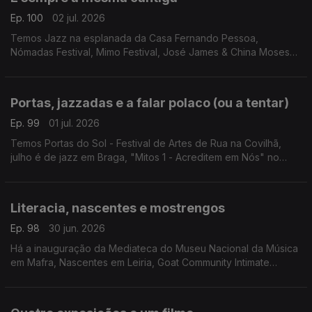
Ep. 100
02 jul. 2026
Temos Jazz na esplanada da Casa Fernando Pessoa,
Nómadas Festival, Mimo Festival, José James & China Moses
em concerto, Meajazz & Blues e Albergaria convida.
Portas, jazzadas e a falar polaco (ou a tentar)
Ep. 99
01 jul. 2026
Temos Portas do Sol - Festival de Artes de Rua na Covilhã,
julho é de jazz em Braga, "Mitos 1 - Acreditem em Nós" no
Teatro Romano, "Noite de Estreia" em Pombal e a Polska -
Mostra de cinema polaco.
Literacia, nascentes e mostrengos
Ep. 98
30 jun. 2026
Há a inauguração da Mediateca do Museu Nacional da Música
em Mafra, Nascentes em Leiria, Goat Community Intimate
Festival em S. Pedro do Sul, "Os Mostrengos" em Gondomar e
Bruce Springsteen na Cinemateca.