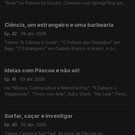
"Roar" no Passos no Escuro, Comédia com Spring Fling em
várias cidades e as últimas sessões do ciclo Hitchcock no
Nimas.
Ciência, um estrangeiro e uma barbearia
Ep. 42
06 abr. 2026
Temos "A Ciência é Linda!", "O Palácio dos Cidadãos" em
Beja, "O Estrangeiro" em Castelo Branco e Aveiro, e os
espectáculos "O Amor é Fodido" e "Sweeney Todd" em
Lisboa.
Ideias com Páscoa e não só!
Ep. 41
03 abr. 2026
Há "Música, Contracultura e Memória Pop", "A Dama e o
Vagabundo", "Ovos com Arte", Baby Shark, "Rei Lear", Feiras
do Folar em Odeceixe e Barão de São João, Mostra de
Broinhas, Easter Wine Tasting e "Voar com a Música".
Surfar, caçar e investigar
Ep. 40
02 abr. 2026
Temos Caparica Surf Fest, os ovos da Páscoa no