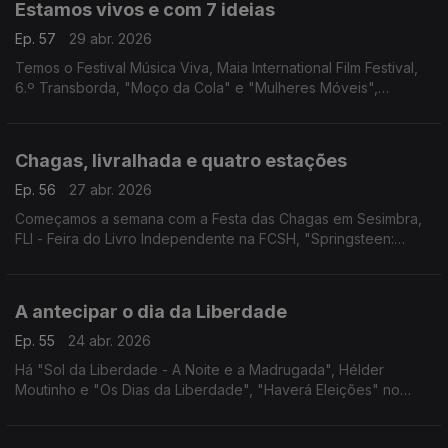
Estamos vivos e com 7 ideias
Ep. 57
29 abr. 2026
Temos o Festival Música Viva, Maia International Film Festival,
6.º Transborda, "Moço da Cola" e "Mulheres Móveis",
"DAMAS", Pelos Trilhos Rurais de Óbidos e "O Drama".
Chagas, livralhada e quatro estações
Ep. 56
27 abr. 2026
Começamos a semana com a Festa das Chagas em Sesimbra,
FLI - Feira do Livro Independente na FCSH, "Springsteen:
Deliver Me from Nowhere" em Gaia, "O Barqueiro" em
Coimbra e as "Quatro Estações" de Vivaldi no CCB.
A antecipar o dia da Liberdade
Ep. 55
24 abr. 2026
Há "Sol da Liberdade - A Noite e a Madrugada", Hélder
Moutinho e "Os Dias da Liberdade", "Haverá Eleições" no
Porto, "CARTA: 65 anos depois da Carta a Uma Jovem
Portuguesa", "Um Homem e o Seu Criado" e mais ideias!