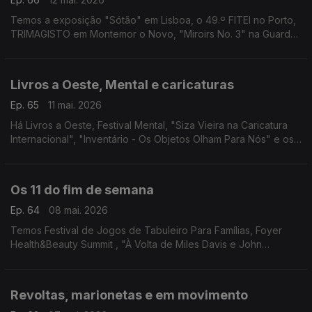
Temos a exposição "Sótão" em Lisboa, o 49.º FITEI no Porto,
TRIMAGISTO em Montemor o Novo, "Miroirs No. 3" na Guarda,
Festa do Livro em Alijó e "Egg... Não!" em Santa Maria da Feira.
Livros a Oeste, Mental e caricaturas
Ep. 65
11 mai. 2026
Há Livros a Oeste, Festival Mental, "Siza Vieira na Caricatura
Internacional", "Inventário - Os Objetos Olham Para Nós" e os
filmes "Vida Privada" em Gaia e "Flow - À Deriva" em Leiria.
Os 11 do fim de semana
Ep. 64
08 mai. 2026
Temos Festival de Jogos de Tabuleiro Para Famílias, Foyer
Health&Beauty Summit , "À Volta de Miles Davis e John
Coltrane", "Álbum de Família", "Makupuni" e mais!
Revoltas, marionetas e em movimento