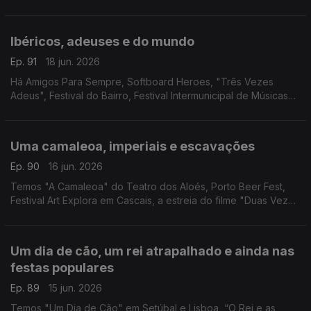
Station Mirandela, Tainá no Coliseu Club, o São João no Café
Arts, Couta'da Folk e cinema brasileiro.
Ibéricos, adeuses e do mundo
Ep. 91
18 jun. 2026
Há Amigos Para Sempre, Softboard Heroes, "Três Vezes
Adeus", Festival do Bairro, Festival Intermunicipal de Músicas
do Mundo, concerto de Sarah Negra, 10 anos de Salão Piolho
em Lisboa e "Pedro, o Louco" em Viseu.
Uma camaleoa, imperiais e escavações
Ep. 90
16 jun. 2026
Temos "A Camaleoa" do Teatro dos Aloés, Porto Beer Fest,
Festival Art Explora em Cascais, a estreia do filme "Duas Vezes
João Liberada" e MOCA - Mostra de Cinema Arqueológico no
Cinema São Jorge.
Um dia de cão, um rei atrapalhado e ainda nas
festas populares
Ep. 89
15 jun. 2026
Temos "Um Dia de Cão" em Setúbal e Lisboa, “O Rei e as