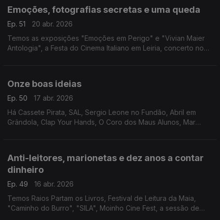
Emoções, fotografias secretas e uma queda
Ep. 51
20 abr. 2026
Temos as exposições "Emoções em Perigo" e "Vivian Maier
Antologia", a Festa do Cinema Italiano em Leiria, concerto no
Goethe-Institut e "On Falling" em Barcelos.
Onze boas ideias
Ep. 50
17 abr. 2026
Há Cassete Pirata, SAL, Sergio Leone no Fundão, Abril em
Grândola, Clap Your Hands, O Coro dos Maus Alunos, Mar
Motto, Feira Medieval de Torre de Moncorvo, Quixote e
Pança, Feira do Livro de Chaves e Feira do Fumeiro.
Anti-leitores, marionetas e dez anos a contar
dinheiro
Ep. 49
16 abr. 2026
Temos Raios Partam os Livros, Festival de Leitura da Maia,
"Caminho do Burro", "SILA", Moinho Cine Fest, a sessão de
encerramento do UFECE e os 10 anos do Museu do Dinheiro.