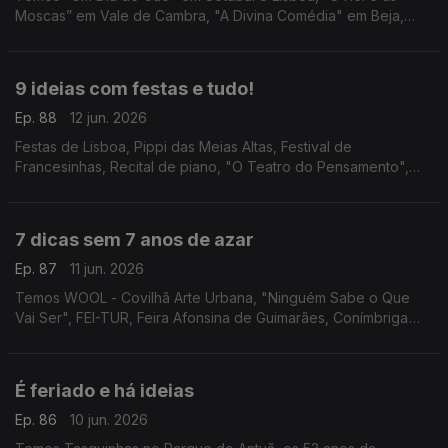
Moscas” em Vale de Cambra, "A Divina Comédia" em Beja,
concerto do Coro e Orquestra Gulbenkian nas Festas de
Lisboa e Ana Bacalhau na Póvoa de Varzim.
9 ideias com festas e tudo!
Ep. 88
12 jun. 2026
Festas de Lisboa, Pippi das Meias Altas, Festival de
Francesinhas, Recital de piano, "O Teatro do Pensamento",
Espanto - Filosofia, "O Jardim da Bicharada", Festival de
Música dos Capuchos e "A Ultrapassagem".
7 dicas sem 7 anos de azar
Ep. 87
11 jun. 2026
Temos WOOL - Covilhã Arte Urbana, "Ninguém Sabe o Que
Vai Ser", FEI-TUR, Feira Afonsina de Guimarães, Conímbriga
Forum Jazz Fest, Palheta Bendita e comédia com Noite
Incógnita.
É feriado e há ideias
Ep. 86
10 jun. 2026