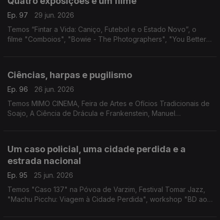
Quatro exposições e um filme
Ep. 97
29 jun. 2026
Temos “Fintar a Vida: Caniço, Futebol e o Estado Novo”, o
filme "Comboios", "Bowie - The Photographers", "You Better
Run" e "Becoming Marilyn & Becoming Elvis"
Ciências, harpas e pugilismo
Ep. 96
26 jun. 2026
Temos MIMO CINEMA, Feira de Artes e Ofícios Tradicionais de
Soajo, A Ciência de Drácula e Frankenstein, Manuel
Cargaleiro, Salva a Terra Ecofestival, FARA - Artes de Rua,
"Planeta Harpa" e Muhammad Ali.
Um caso policial, uma cidade perdida e a
estrada nacional
Ep. 95
25 jun. 2026
Temos "Caso 137" na Póvoa de Varzim, Festival Tomar Jazz,
"Machu Picchu: Viagem à Cidade Perdida", workshop "BD ao
Quadrado" e o Festival N2 em Chaves.