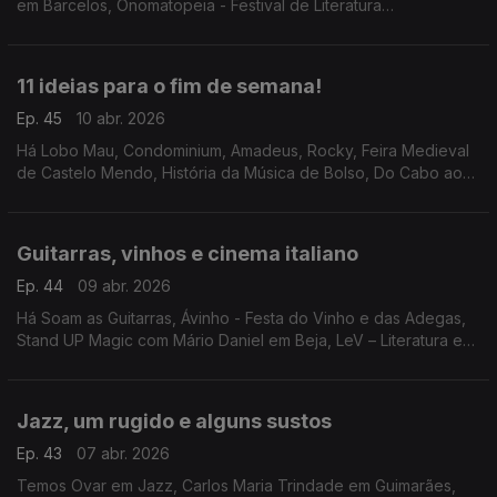
em Barcelos, Onomatopeia - Festival de Literatura
Infantojuvenil de Valongo, a exposição "A Arte de Lisboa" e o
filme "48 Horas" em Setúbal.
11 ideias para o fim de semana!
Ep. 45
10 abr. 2026
Há Lobo Mau, Condominium, Amadeus, Rocky, Feira Medieval
de Castelo Mendo, História da Música de Bolso, Do Cabo ao
Mundo, OPUS 3, Feira da Primavera em Guimarães, Festival
dos Moinhos de Portugal e filmes no Batalha.
Guitarras, vinhos e cinema italiano
Ep. 44
09 abr. 2026
Há Soam as Guitarras, Ávinho - Festa do Vinho e das Adegas,
Stand UP Magic com Mário Daniel em Beja, LeV – Literatura em
Viagem, Bandidos do Cante em Évora e a abertura da Festa do
Cinema Italiano.
Jazz, um rugido e alguns sustos
Ep. 43
07 abr. 2026
Temos Ovar em Jazz, Carlos Maria Trindade em Guimarães,