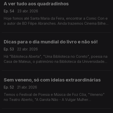
A ver tudo aos quadradinhos
Ep. 54
23 abr. 2026
Hoje fomos até Santa Maria da Feira, encontrar a Comic Con e
o autor de BD Filipe Abranches. Ainda trazemos Cinema Bilhete
Dourado em Gondomar e "SOSPIRO - Música Renascentista
Portuguesa e Espanhola" em Vila Viçosa.
Dicas para o dia mundial do livro e não só!
Ep. 53
22 abr. 2026
Há "Biblioteca Aberta", "Uma Biblioteca no Coreto", poesia na
Casa de Mateus, o património na Biblioteca da Universidade
de Évora, "Cherchez La Femme", teatro com "Guerra & Paz" e
"My Way - A História de uma Canção".
Sem veneno, só com ideias extraordinárias
Ep. 52
21 abr. 2026
Temos o Festival de Poesia e Música de Foz Côa, "Veneno"
no Teatro Aberto, "A Garota Não - A Vulgar Mulher
Extraordinária", Lê-me – Campanha de Oferta de Livros em
Torres Vedras e a 9.ª edição do Porto Femme.