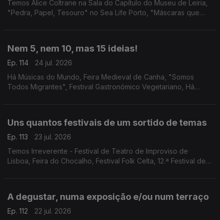
Temos Alice Coltrane na Sala do Capítulo do Museu de Leiria,
"Pedra, Papel, Tesouro" no Sea Life Porto, "Máscaras que
Somos" no Teatro Romano, e a Casa Escondida do Porto.
Nem 5, nem 10, mas 15 ideias!
Ep. 114
24 jul. 2026
Há Músicas do Mundo, Feira Medieval de Canha, "Somos
Todos Migrantes", Festival Gastronómico Vegetariano, Há
Música na Casa da Cerca, Mestres Japoneses no Museu do
Oriente, Porto Blues Fest, Cinema na Cidade e mais!
Uns quantos festivais de um sortido de temas
Ep. 113
23 jul. 2026
Temos Irreverente - Festival de Teatro de Improviso de
Lisboa, Feira do Chocalho, Festival Folk Celta, 12.ª Festival de
Música de Marvão, Festival de Lavre, Festas de Guimarães e
Mercado de Verão do Fórum Aveiro.
A degustar, numa exposição e/ou num terraço
Ep. 112
22 jul. 2026