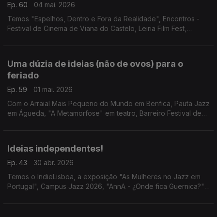
Ep. 60
04 mai. 2026
Temos "Espelhos, Dentro e Fora da Realidade", Encontros -
Festival de Cinema de Viana do Castelo, Leiria Film Fest,
Festival 5L e "Ajudando o Urso".
Uma dúzia de ideias (não de ovos) para o
feriado
Ep. 59
01 mai. 2026
Com o Arraial Mais Pequeno do Mundo em Benfica, Pauta Jazz
em Águeda, "A Metamorfose" em teatro, Barreiro Festival de
Dança, "Hey Mickey, let's play!", Rodrigo Leão em Coimbra,
Beltane Fire Fest, "Magnolia" em Lisboa...
Ideias independentes!
Ep. 43
30 abr. 2026
Temos o IndieLisboa, a exposição "As Mulheres no Jazz em
Portugal", Campus Jazz 2026, "AnnA - ¿Onde fica Guernica?",
Festival MOCHILA em Faro e a estreia d'"O Acidente Com o
Piano".