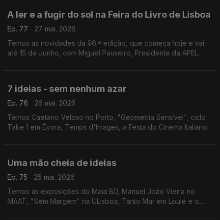
A ler e a fugir do sol na Feira do Livro de Lisboa
Ep. 77
27 mai. 2026
Temos as novidades da 96.ª edição, que começa hoje e vai
até 15 de Junho, com Miguel Pauseiro, Presidente da APEL.
7 ideias - sem nenhum azar
Ep. 76
26 mai. 2026
Temos Caetano Veloso no Porto, "Geometria Sensível", ciclo
Take 1 em Évora, Temps d'Images, a Festa do Cinema Italiano
em Almada e Lagos, "Valor Sentimental" nas Caldas da Rainha
e "O Homem Que Sabia Demais" na Mealhada.
Uma mão cheia de ideias
Ep. 75
25 mai. 2026
Temos as exposições do Maia BD, Manuel João Vieira no
MAAT, "Sem Margem" na ULisboa, Tanto Mar em Loulé e o
Festival Internacional de Cinema de Santarém.