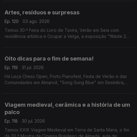
Violência".
Artes, resíduos e surpresas
Ep. 120
03 ago. 2026
Temos 30.ª Feira do Livro de Tavira, Verão em Seia com
residência artística e Ocupar a Velga, a exposição "Waste 2
Arte" e a visita guiada "Bordalo Surpresa".
Oito dicas para o fim de semana!
Ep. 119
31 jul. 2026
Há Leça Chess Open, Porto Pianofest, Festa de Verão e das
Comunidades em Almancil, "Song Sung Blue" em Sesimbra,
"Justiça Cega" em Leiria, "A Odisseia" em Anadia, "Aniki-
Bóbó" em Penafiel e tributo aos Ramones em Faro.
Viagem medieval, cerâmica e a história de um
palco
Ep. 118
30 jul. 2026
Temos XXIX Viagem Medieval em Terra de Santa Maria, o fim
da 20.ª Mostra de Cinema Brasileiro de Almada, aula de