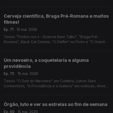
IMAGINARIUS em Santa Maria da Feira e Entre_Linhas em
Torres Vedras.
Cerveja científica, Braga Pré-Romana e muitos
filmes!
Ep. 71
19 mai. 2026
Temos "Pontos nos ii - Science Beer Talks", "Braga Pré-
Romana", Black Cat Cinema, "O Delfim" no Porto e "O Grande
Ditador" na Lousã.
Um nevoeiro, a coquetelaria e alguma
providência
Ep. 70
18 mai. 2026
Temos "O Som do Nevoeiro" em Coimbra, Lisbon Stars
Connections, "A Providência e a Guitarra" em exibição, Anne
Waldman na Casa Fernando Pessoa e "Impacto Súbito" em
Setúbal.
Órgão, luto e ver as estrelas ao fim de semana
Ep. 69
15 mai. 2026