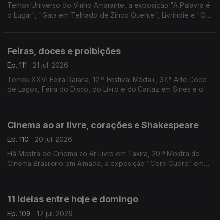
Temos Universo do Vinho Amarante, a exposição "A Palavra é
o Lugar", "Gata em Telhado de Zinco Quente", Livrindie e "O
Fabuloso Destino de Amélie" num terraço.
Feiras, doces e proibições
Ep. 111
21 jul. 2026
Temos XXVI Feira Raiana, 12.º Festival Mêda+, 37.ª Arte Doce
de Lagos, Feira do Disco, do Livro e do Cartaz em Sines e o
filme “Interdito a Cães e Italianos” em Barcelos.
Cinema ao ar livre, corações e Shakespeare
Ep. 110
20 jul. 2026
Há Mostra de Cinema ao Ar Livre em Tavira, 20.ª Mostra de
Cinema Brasileiro em Almada, a exposição "Core Cuore" em
Lagos, Festa do Cinema ao Ar Livre em Faro e "Macbeth"
pelos SillySeason em Lisboa.
11 ideias entre hoje e domingo
Ep. 109
17 jul. 2026