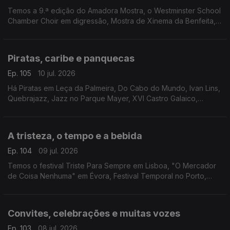
Temos a 9.ª edição do Amadora Mostra, o Westminster School
Chamber Choir em digressão, Mostra de Xinema da Benfeita,
"Luz nas Trevas" pelo Teatro da Rainha e "Heat - Cidade Sob
Pressão" em Setúbal.
Piratas, caribe e panquecas
Ep. 105
10 jul. 2026
Há Piratas em Leça da Palmeira, Do Cabo do Mundo, Ivan Lins,
Quebrajazz, Jazz no Parque Mayer, XVI Castro Galaico,
Musica Animae, Entrelinhas, Feiriarte, Cook Lab em Coimbra,
Encontro do Caribe e Feira do Livro da Maia.
A tristeza, o tempo e a bebida
Ep. 104
09 jul. 2026
Temos o festival Triste Para Sempre em Lisboa, "O Mercador
de Coisa Nenhuma" em Évora, Festival Temporal no Porto,
Guarda Wine Fest, Semana Internacional de Piano de Óbidos e
Artbeerfest em Caminha.
Convites, celebrações e muitas vozes
Ep. 103
08 jul. 2026