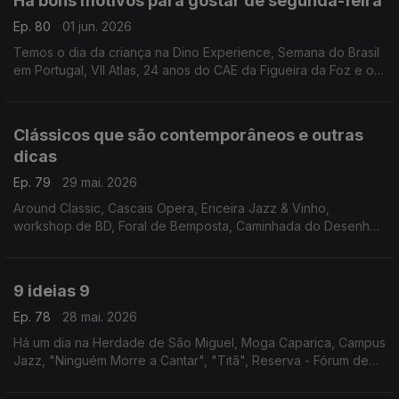
Há bons motivos para gostar de segunda-feira
Ep. 80
01 jun. 2026
Temos o dia da criança na Dino Experience, Semana do Brasil
em Portugal, VII Atlas, 24 anos do CAE da Figueira da Foz e o
espectáculo "Da Boca Pra Fora" no Teatro São Luiz.
Clássicos que são contemporâneos e outras
dicas
Ep. 79
29 mai. 2026
Around Classic, Cascais Opera, Ericeira Jazz & Vinho,
workshop de BD, Foral de Bemposta, Caminhada do Desenho
Urbano, Nazaré Marés de Maio, Hot Clube Song Fest, Motas
Clássicas, "Os Jugolavos" e "A Lojinha dos Horrores".
9 ideias 9
Ep. 78
28 mai. 2026
Há um dia na Herdade de São Miguel, Moga Caparica, Campus
Jazz, "Ninguém Morre a Cantar", "Titã", Reserva - Fórum de
Inovação, Gastronomia e Vinho, Faro Blues, Águeda Blues Fest
e Sementes - Artes Para o Pequeno Público.