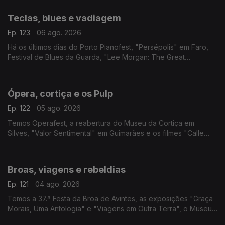
"Tatá & Totó", Periferias e Sol & Pimenta.
Teclas, blues e vadiagem
Ep. 123
06 ago. 2026
Há os últimos dias do Porto Pianofest, "Persépolis" em Faro,
Festival de Blues da Guarda, "Lee Morgan: The Great
Procrastinator" em Lisboa e "Sem Eira Nem Beira" na Figueira
da Foz.
Ópera, cortiça e os Pulp
Ep. 122
05 ago. 2026
Temos Operafest, a reabertura do Museu da Cortiça em
Silves, "Valor Sentimental" em Guimarães e os filmes "Calle
Málaga" e "Pulp: Um Filme Sobre a Vida, a Morte e
Supermercados".
Broas, viagens e rebeldias
Ep. 121
04 ago. 2026
Temos a 37.ª Festa da Broa de Avintes, as exposições "Graça
Morais, Uma Antologia" e "Viagens em Outra Terra", o Museu
de Aristides de Sousa Mendes e o filme "Sementes de