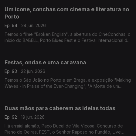
Um ícone, conchas com cinema e literatura no
Porto
Ep. 94
24 jun. 2026
Temos o filme "Broken English", a abertura do CineConchas, o
início do BABELL, Porto Blues Fest e o Festival Internacional do
Cavalo Lusitano.
Festas, ondas e uma caravana
Ep. 93
22 jun. 2026
Temos o São João no Porto e em Braga, a exposição "Making
Waves - In Praise of the Ever-Changing", "A Morte de um
Apostador Chinês" e a peça "Caravana".
Duas mãos para caberem as ideias todas
Ep. 92
19 jun. 2026
Há arraial alemão, Paço Ducal de Vila Viçosa, Concurso de
Piano de Oeiras, FEST, o Senhor Raposo no Fundão, Live