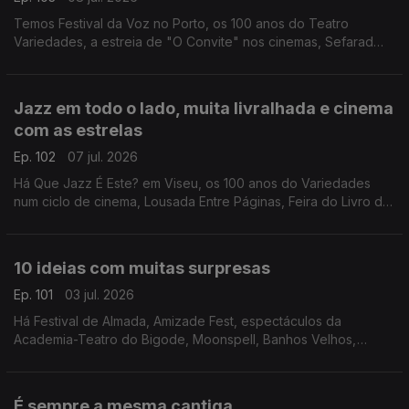
Temos Festival da Voz no Porto, os 100 anos do Teatro
Variedades, a estreia de "O Convite" nos cinemas, Sefarad
Project em concerto, "Flow - À Deriva" em Coimbra e "La
Grazia" na Póvoa de Varzim.
Jazz em todo o lado, muita livralhada e cinema
com as estrelas
Ep. 102
07 jul. 2026
Há Que Jazz É Este? em Viseu, os 100 anos do Variedades
num ciclo de cinema, Lousada Entre Páginas, Feira do Livro de
Valongo, Feira Popular de Coimbra e filmes ao ar livre com
"Oásis: o Nosso Amor, o Nosso Verão"
10 ideias com muitas surpresas
Ep. 101
03 jul. 2026
Há Festival de Almada, Amizade Fest, espectáculos da
Academia-Teatro do Bigode, Moonspell, Banhos Velhos,
"NIck, nick, NIck, nIcK e NICk", "Sonho em Movimento",
AgitÁgueda, Festival Arcada e Douro & Porto Wine Festival.
É sempre a mesma cantiga