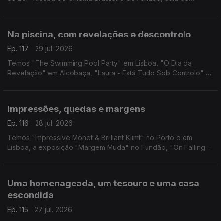
iniciação à cerâmica em Albufeira e visitas ao Theatro Gil
Vicente em Barcelos.
Na piscina, com revelações e descontrolo
Ep. 117
29 jul. 2026
Temos "The Swimming Pool Party" em Lisboa, "O Dia da
Revelação" em Alcobaça, "Laura - Está Tudo Sob Controlo" e
"Foi Só Um Acidente" em Guimarães.
Impressões, quedas e margens
Ep. 116
28 jul. 2026
Temos "Impressive Monet & Brilliant Klimt" no Porto e em
Lisboa, a exposição "Margem Muda" no Fundão, "On Falling"
em Leiria e "Três Vezes Adeus" no Sardoal.
Uma homenageada, um tesouro e uma casa
escondida
Ep. 115
27 jul. 2026