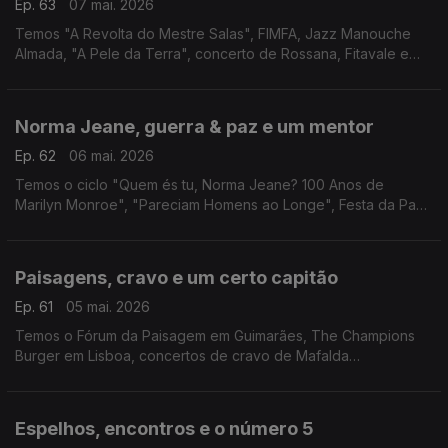
Ep. 63
07 mai. 2026
Temos "A Revolta do Mestre Salas", FIMFA, Jazz Manouche
Almada, "A Pele da Terra", concerto de Rossana, Fitavale e
ciclo de cinema On The Move.
Norma Jeane, guerra & paz e um mentor
Ep. 62
06 mai. 2026
Temos o ciclo "Quem és tu, Norma Jeane? 100 Anos de
Marilyn Monroe", "Pareciam Homens ao Longe", Festa da Paz
em Benfeita, "O Tamanho das Coisas" e Paul Thomas
Anderson no Batalha - Centro de Cinema.
Paisagens, cravo e um certo capitão
Ep. 61
05 mai. 2026
Temos o Fórum da Paisagem em Guimarães, The Champions
Burger em Lisboa, concertos de cravo de Mafalda
Nejmeddine, XV Feira do Livro de Pampilhosa da Serra e
"Capitão Falcão" em Cantanhede.
Espelhos, encontros e o número 5