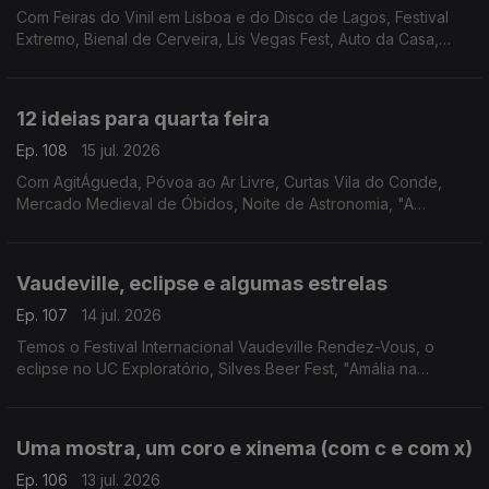
Com Feiras do Vinil em Lisboa e do Disco de Lagos, Festival
Extremo, Bienal de Cerveira, Lis Vegas Fest, Auto da Casa,
Bossa Market, Feira do Livro da Nazaré, Clássicos na Moita,
Feira Medieval de Coimbra e Francesinhas.
12 ideias para quarta feira
Ep. 108
15 jul. 2026
Com AgitÁgueda, Póvoa ao Ar Livre, Curtas Vila do Conde,
Mercado Medieval de Óbidos, Noite de Astronomia, "A
Odisseia", "Entre as Árvores", Artes À Vila, Circuitos, Festival
São Tiago, Feira de V.N.Baronia e Mel Brooks.
Vaudeville, eclipse e algumas estrelas
Ep. 107
14 jul. 2026
Temos o Festival Internacional Vaudeville Rendez-Vous, o
eclipse no UC Exploratório, Silves Beer Fest, "Amália na
América - Além do Fado" e Filmes com Estrelas em Loulé.
Uma mostra, um coro e xinema (com c e com x)
Ep. 106
13 jul. 2026