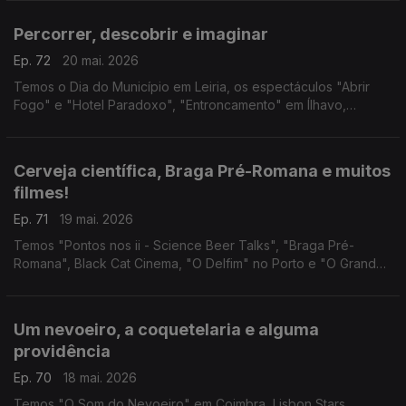
CineCarochas e "As Três Irmãs" reinventadas.
Percorrer, descobrir e imaginar
Ep. 72
20 mai. 2026
Temos o Dia do Município em Leiria, os espectáculos "Abrir
Fogo" e "Hotel Paradoxo", "Entroncamento" em Ílhavo,
IMAGINARIUS em Santa Maria da Feira e Entre_Linhas em
Torres Vedras.
Cerveja científica, Braga Pré-Romana e muitos
filmes!
Ep. 71
19 mai. 2026
Temos "Pontos nos ii - Science Beer Talks", "Braga Pré-
Romana", Black Cat Cinema, "O Delfim" no Porto e "O Grande
Ditador" na Lousã.
Um nevoeiro, a coquetelaria e alguma
providência
Ep. 70
18 mai. 2026
Temos "O Som do Nevoeiro" em Coimbra, Lisbon Stars