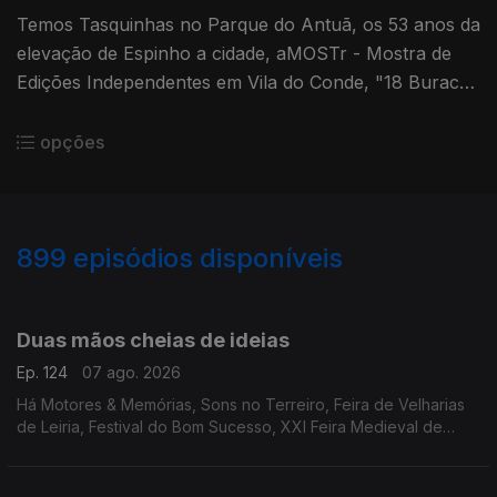
Temos Tasquinhas no Parque do Antuã, os 53 anos da
elevação de Espinho a cidade, aMOSTr - Mostra de
Edições Independentes em Vila do Conde, "18 Buracos
Para o Paraíso" e o Festival de Sintra.
opções
899
episódios disponíveis
944559
940609
935815
932485
928432
Duas mãos cheias de ideias
Ep. 124
07 ago. 2026
Há Motores & Memórias, Sons no Terreiro, Feira de Velharias
de Leiria, Festival do Bom Sucesso, XXI Feira Medieval de
Silves, cinema no Montijo, Noites no Largo do Pelourinho,
"Tatá & Totó", Periferias e Sol & Pimenta.