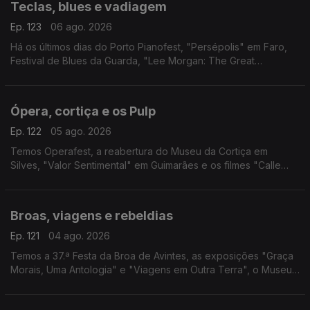
Teclas, blues e vadiagem
Ep. 123
06 ago. 2026
Há os últimos dias do Porto Pianofest, "Persépolis" em Faro,
Festival de Blues da Guarda, "Lee Morgan: The Great
Procrastinator" em Lisboa e "Sem Eira Nem Beira" na Figueira
da Foz.
Ópera, cortiça e os Pulp
Ep. 122
05 ago. 2026
Temos Operafest, a reabertura do Museu da Cortiça em
Silves, "Valor Sentimental" em Guimarães e os filmes "Calle
Málaga" e "Pulp: Um Filme Sobre a Vida, a Morte e
Supermercados".
Broas, viagens e rebeldias
Ep. 121
04 ago. 2026
Temos a 37.ª Festa da Broa de Avintes, as exposições "Graça
Morais, Uma Antologia" e "Viagens em Outra Terra", o Museu
de Aristides de Sousa Mendes e o filme "Sementes de
Violência".