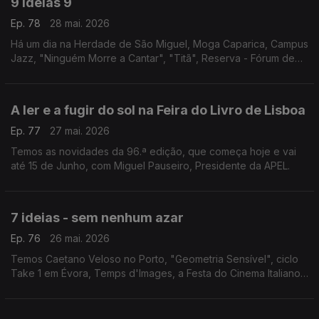
9 ideias 9
Ep. 78
28 mai. 2026
Há um dia na Herdade de São Miguel, Moga Caparica, Campus
Jazz, "Ninguém Morre a Cantar", "Titã", Reserva - Fórum de
Inovação, Gastronomia e Vinho, Faro Blues, Águeda Blues Fest
e Sementes - Artes Para o Pequeno Público.
A ler e a fugir do sol na Feira do Livro de Lisboa
Ep. 77
27 mai. 2026
Temos as novidades da 96.ª edição, que começa hoje e vai
até 15 de Junho, com Miguel Pauseiro, Presidente da APEL.
7 ideias - sem nenhum azar
Ep. 76
26 mai. 2026
Temos Caetano Veloso no Porto, "Geometria Sensível", ciclo
Take 1 em Évora, Temps d'Images, a Festa do Cinema Italiano
em Almada e Lagos, "Valor Sentimental" nas Caldas da Rainha
e "O Homem Que Sabia Demais" na Mealhada.