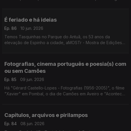
Forum Jazz Fest, Palheta Bendita e comédia com Noite
Incógnita.
É feriado e há ideias
Ep. 86
10 jun. 2026
Temos Tasquinhas no Parque do Antuã, os 53 anos da
elevação de Espinho a cidade, aMOSTr - Mostra de Edições
Independentes em Vila do Conde, "18 Buracos Para o Paraíso"
e o Festival de Sintra.
Fotografias, cinema português e poesia(s) com
ou sem Camões
Ep. 85
09 jun. 2026
Há "Gérard Castello-Lopes - Fotografias (1956-2005)", o filme
"Xavier" em Pombal, o dia de Camões em Aveiro e "Acontece
Camões" em Sintra.
Capítulos, arquivos e pirilampos
Ep. 84
08 jun. 2026