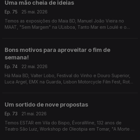
Uma mão cheia de ideias
Ep. 75
25 mai. 2026
Temos as exposições do Maia BD, Manuel João Vieira no
MAAT, "Sem Margem" na ULisboa, Tanto Mar em Loulé e o
Festival Internacional de Cinema de Santarém.
Bons motivos para aproveitar o fim de
semana!
Ep. 74
22 mai. 2026
Há Maia BD, Valter Lobo, Festival do Vinho e Douro Superior,
Luca Argel, EMX na Guarda, Lisbon Motorcycle Film Fest, Rota
do Caracol Saloio, Festival de Música dos Capuchos, Mostra
de Cinema África-Oeiras e Close-Up.
Um sortido de nove propostas
Ep. 73
21 mai. 2026
Temos ESTAR em Vila do Bispo, ÉvoraWine, 132 anos de
Teatro São Luiz, Workshop de Oleotipia em Tomar, "A Morte e
a Donzela" na Amadora, FITA no Alentejo, Patrick Sweany,