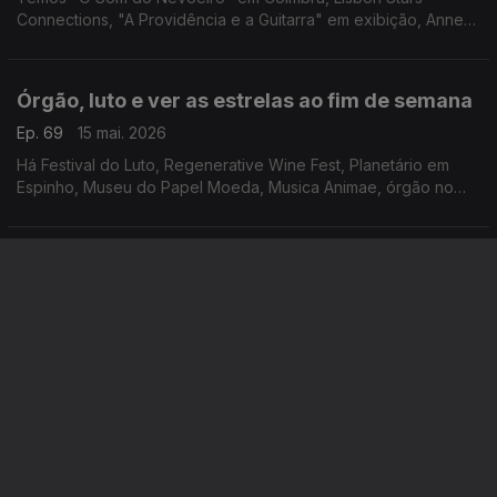
Connections, "A Providência e a Guitarra" em exibição, Anne
Waldman na Casa Fernando Pessoa e "Impacto Súbito" em
Setúbal.
Órgão, luto e ver as estrelas ao fim de semana
Ep. 69
15 mai. 2026
Há Festival do Luto, Regenerative Wine Fest, Planetário em
Espinho, Museu do Papel Moeda, Musica Animae, órgão no
FIO, Marvvila, Rodrigo Leão, "Carmina Burana" e o Mercado à
Moda Antiga.
Olaria, palhaças e a idade média
Ep. 68
14 mai. 2026
Há FICO - Festival de Ilustração e Criatividade em Olaria, Ciclo
de Mulheres Palhaças no Chapitô, "Poesia Sem Fim" na
Madalena, Festival Futurama, "O Acidente com o Piano" em
Coimbra e Feira Medieval de Leça da Palmeira.
Um interrogatório, duas feiras e um irmão
Ep. 67
13 mai. 2026