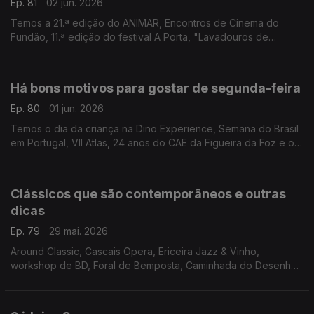
Ep. 81
02 jun. 2026
Temos a 21.ª edição do ANIMAR, Encontros de Cinema do
Fundão, 11.ª edição do festival A Porta, "Lavadouros de
Memória" em Cabrela e "A Carta" com "Momento" na Casa do
Cinema de Serralves
Há bons motivos para gostar de segunda-feira
Ep. 80
01 jun. 2026
Temos o dia da criança na Dino Experience, Semana do Brasil
em Portugal, VII Atlas, 24 anos do CAE da Figueira da Foz e o
espectáculo "Da Boca Pra Fora" no Teatro São Luiz.
Clássicos que são contemporâneos e outras
dicas
Ep. 79
29 mai. 2026
Around Classic, Cascais Opera, Ericeira Jazz & Vinho,
workshop de BD, Foral de Bemposta, Caminhada do Desenho
Urbano, Nazaré Marés de Maio, Hot Clube Song Fest, Motas
Clássicas, "Os Jugolavos" e "A Lojinha dos Horrores".