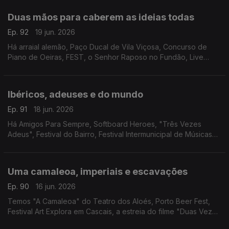
Duas mãos para caberem as ideias todas
Ep. 92
19 jun. 2026
Há arraial alemão, Paço Ducal de Vila Viçosa, Concurso de
Piano de Oeiras, FEST, o Senhor Raposo no Fundão, Live
Station Mirandela, Tainá no Coliseu Club, o São João no Café
Arts, Couta'da Folk e cinema brasileiro.
Ibéricos, adeuses e do mundo
Ep. 91
18 jun. 2026
Há Amigos Para Sempre, Softboard Heroes, "Três Vezes
Adeus", Festival do Bairro, Festival Intermunicipal de Músicas
do Mundo, concerto de Sarah Negra, 10 anos de Salão Piolho
em Lisboa e "Pedro, o Louco" em Viseu.
Uma camaleoa, imperiais e escavações
Ep. 90
16 jun. 2026
Temos "A Camaleoa" do Teatro dos Aloés, Porto Beer Fest,
Festival Art Explora em Cascais, a estreia do filme "Duas Vezes
João Liberada" e MOCA - Mostra de Cinema Arqueológico no