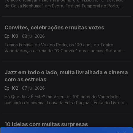
de Coisa Nenhuma" em Évora, Festival Temporal no Porto,
Guarda Wine Fest, Semana Internacional de Piano de Óbidos e
Artbeerfest em Caminha.
Convites, celebrações e muitas vozes
Ep. 103
08 jul. 2026
Temos Festival da Voz no Porto, os 100 anos do Teatro
Variedades, a estreia de "O Convite" nos cinemas, Sefarad
Project em concerto, "Flow - À Deriva" em Coimbra e "La
Grazia" na Póvoa de Varzim.
Jazz em todo o lado, muita livralhada e cinema
com as estrelas
Ep. 102
07 jul. 2026
Há Que Jazz É Este? em Viseu, os 100 anos do Variedades
num ciclo de cinema, Lousada Entre Páginas, Feira do Livro de
Valongo, Feira Popular de Coimbra e filmes ao ar livre com
"Oásis: o Nosso Amor, o Nosso Verão"
10 ideias com muitas surpresas
Ep. 101
03 jul. 2026