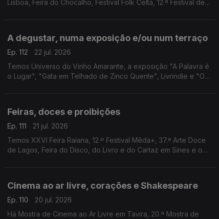
Lisboa, Feira do Chocalho, Festival Folk Celta, 12.ª Festival de
Música de Marvão, Festival de Lavre, Festas de Guimarães e
Mercado de Verão do Fórum Aveiro.
A degustar, numa exposição e/ou num terraço
Ep. 112
22 jul. 2026
Temos Universo do Vinho Amarante, a exposição "A Palavra é
o Lugar", "Gata em Telhado de Zinco Quente", Livrindie e "O
Fabuloso Destino de Amélie" num terraço.
Feiras, doces e proibições
Ep. 111
21 jul. 2026
Temos XXVI Feira Raiana, 12.º Festival Mêda+, 37.ª Arte Doce
de Lagos, Feira do Disco, do Livro e do Cartaz em Sines e o
filme “Interdito a Cães e Italianos” em Barcelos.
Cinema ao ar livre, corações e Shakespeare
Ep. 110
20 jul. 2026
Há Mostra de Cinema ao Ar Livre em Tavira, 20.ª Mostra de