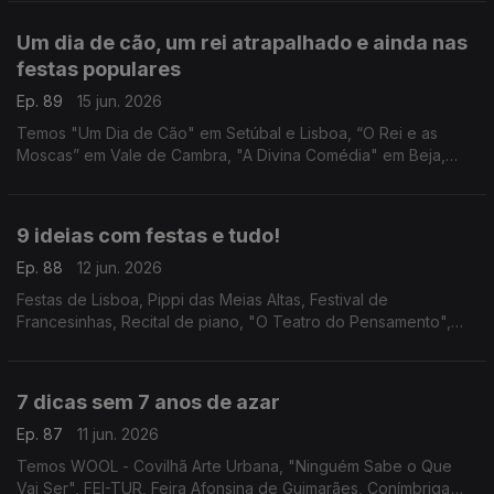
Cinema São Jorge.
Um dia de cão, um rei atrapalhado e ainda nas
festas populares
Ep. 89
15 jun. 2026
Temos "Um Dia de Cão" em Setúbal e Lisboa, “O Rei e as
Moscas” em Vale de Cambra, "A Divina Comédia" em Beja,
concerto do Coro e Orquestra Gulbenkian nas Festas de
Lisboa e Ana Bacalhau na Póvoa de Varzim.
9 ideias com festas e tudo!
Ep. 88
12 jun. 2026
Festas de Lisboa, Pippi das Meias Altas, Festival de
Francesinhas, Recital de piano, "O Teatro do Pensamento",
Espanto - Filosofia, "O Jardim da Bicharada", Festival de
Música dos Capuchos e "A Ultrapassagem".
7 dicas sem 7 anos de azar
Ep. 87
11 jun. 2026
Temos WOOL - Covilhã Arte Urbana, "Ninguém Sabe o Que
Vai Ser", FEI-TUR, Feira Afonsina de Guimarães, Conímbriga