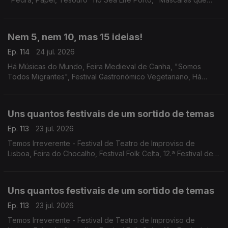
Somos" no Teatro Romano, e a Casa Escondida do Porto.
Nem 5, nem 10, mas 15 ideias!
Ep. 114
24 jul. 2026
Há Músicas do Mundo, Feira Medieval de Canha, "Somos
Todos Migrantes", Festival Gastronómico Vegetariano, Há
Música na Casa da Cerca, Mestres Japoneses no Museu do
Oriente, Porto Blues Fest, Cinema na Cidade e mais!
Uns quantos festivais de um sortido de temas
Ep. 113
23 jul. 2026
Temos Irreverente - Festival de Teatro de Improviso de
Lisboa, Feira do Chocalho, Festival Folk Celta, 12.ª Festival de
Música de Marvão, Festival de Lavre, Festas de Guimarães e
Mercado de Verão do Fórum Aveiro.
Uns quantos festivais de um sortido de temas
Ep. 113
23 jul. 2026
Temos Irreverente - Festival de Teatro de Improviso de