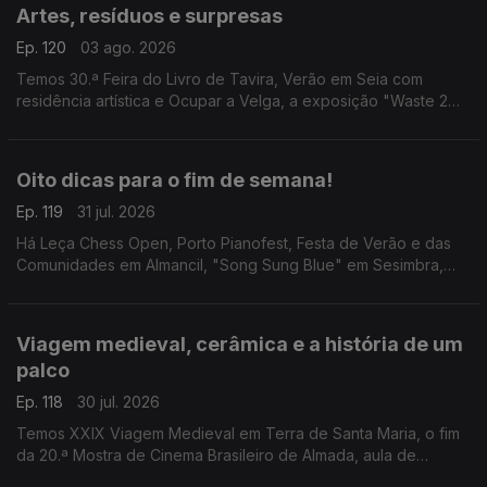
Artes, resíduos e surpresas
Ep. 120
03 ago. 2026
Temos 30.ª Feira do Livro de Tavira, Verão em Seia com
residência artística e Ocupar a Velga, a exposição "Waste 2
Arte" e a visita guiada "Bordalo Surpresa".
Oito dicas para o fim de semana!
Ep. 119
31 jul. 2026
Há Leça Chess Open, Porto Pianofest, Festa de Verão e das
Comunidades em Almancil, "Song Sung Blue" em Sesimbra,
"Justiça Cega" em Leiria, "A Odisseia" em Anadia, "Aniki-
Bóbó" em Penafiel e tributo aos Ramones em Faro.
Viagem medieval, cerâmica e a história de um
palco
Ep. 118
30 jul. 2026
Temos XXIX Viagem Medieval em Terra de Santa Maria, o fim
da 20.ª Mostra de Cinema Brasileiro de Almada, aula de
iniciação à cerâmica em Albufeira e visitas ao Theatro Gil