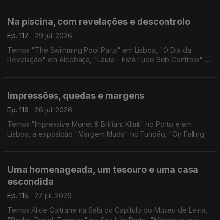
Vicente em Barcelos.
Na piscina, com revelações e descontrolo
Ep. 117
29 jul. 2026
Temos "The Swimming Pool Party" em Lisboa, "O Dia da
Revelação" em Alcobaça, "Laura - Está Tudo Sob Controlo" e
"Foi Só Um Acidente" em Guimarães.
Impressões, quedas e margens
Ep. 116
28 jul. 2026
Temos "Impressive Monet & Brilliant Klimt" no Porto e em
Lisboa, a exposição "Margem Muda" no Fundão, "On Falling"
em Leiria e "Três Vezes Adeus" no Sardoal.
Uma homenageada, um tesouro e uma casa
escondida
Ep. 115
27 jul. 2026
Temos Alice Coltrane na Sala do Capítulo do Museu de Leiria,
"Pedra, Papel, Tesouro" no Sea Life Porto, "Máscaras que