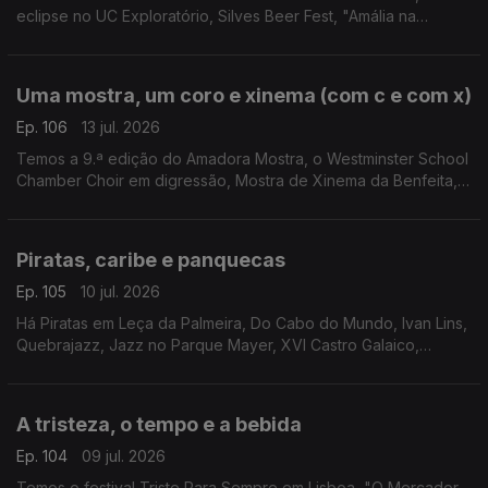
eclipse no UC Exploratório, Silves Beer Fest, "Amália na
América - Além do Fado" e Filmes com Estrelas em Loulé.
Uma mostra, um coro e xinema (com c e com x)
Ep. 106
13 jul. 2026
Temos a 9.ª edição do Amadora Mostra, o Westminster School
Chamber Choir em digressão, Mostra de Xinema da Benfeita,
"Luz nas Trevas" pelo Teatro da Rainha e "Heat - Cidade Sob
Pressão" em Setúbal.
Piratas, caribe e panquecas
Ep. 105
10 jul. 2026
Há Piratas em Leça da Palmeira, Do Cabo do Mundo, Ivan Lins,
Quebrajazz, Jazz no Parque Mayer, XVI Castro Galaico,
Musica Animae, Entrelinhas, Feiriarte, Cook Lab em Coimbra,
Encontro do Caribe e Feira do Livro da Maia.
A tristeza, o tempo e a bebida
Ep. 104
09 jul. 2026
Temos o festival Triste Para Sempre em Lisboa, "O Mercador