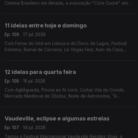
Cinema Brasileiro em Almada, a exposição "Core Cuore" em
Lagos, Festa do Cinema ao Ar Livre em Faro e "Macbeth"
pelos SillySeason em Lisboa.
11 ideias entre hoje e domingo
Ep. 109
17 jul. 2026
Com Feiras do Vinil em Lisboa e do Disco de Lagos, Festival
Extremo, Bienal de Cerveira, Lis Vegas Fest, Auto da Casa,
Bossa Market, Feira do Livro da Nazaré, Clássicos na Moita,
Feira Medieval de Coimbra e Francesinhas.
12 ideias para quarta feira
Ep. 108
15 jul. 2026
Com AgitÁgueda, Póvoa ao Ar Livre, Curtas Vila do Conde,
Mercado Medieval de Óbidos, Noite de Astronomia, "A
Odisseia", "Entre as Árvores", Artes À Vila, Circuitos, Festival
São Tiago, Feira de V.N.Baronia e Mel Brooks.
Vaudeville, eclipse e algumas estrelas
Ep. 107
14 jul. 2026
Temos o Festival Internacional Vaudeville Rendez-Vous, o