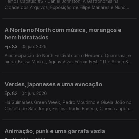
Temos Capítulo #5 - Daniel Johnston, A Gastronomia na
Cidade dos Arquivos, Exposição de Filipe Mariares e Nuno
Pestana Vasconcelos, 100 x Marilyn, "The Mandalorian and
Grogu" em Santa Comba Dão e Pirilampos em Sintra.
A Norte no North com música, morangos e
bem hidratados
Ep. 83
05 jun. 2026
A antecipação do North Festival com o Herberto Quaresma, e
ainda: Bossa Market, Águas Vivas Fórum-Fest, "The Simon &
Garfunkel Story", Festival de BD de Beja, Festa do Morango
Verdes, japoneses e uma evocação
Ep. 82
04 jun. 2026
Há Guimarães Green Week, Pedro Moutinho e Gisela João no
Castelo de São Jorge, Festival Rádio Faneca, Cinema Japonês
no Cinema São Jorge, Douro Wine City, Viana Joga Forte e
Marjane Satrapi.
Animação, punk e uma garrafa vazia