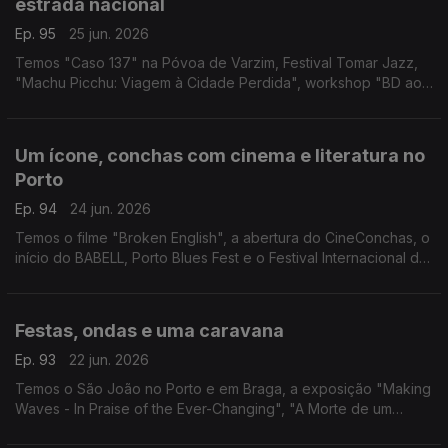
estrada nacional
Ep. 95
25 jun. 2026
Temos "Caso 137" na Póvoa de Varzim, Festival Tomar Jazz,
"Machu Picchu: Viagem à Cidade Perdida", workshop "BD ao
Quadrado" e o Festival N2 em Chaves.
Um ícone, conchas com cinema e literatura no
Porto
Ep. 94
24 jun. 2026
Temos o filme "Broken English", a abertura do CineConchas, o
início do BABELL, Porto Blues Fest e o Festival Internacional do
Cavalo Lusitano.
Festas, ondas e uma caravana
Ep. 93
22 jun. 2026
Temos o São João no Porto e em Braga, a exposição "Making
Waves - In Praise of the Ever-Changing", "A Morte de um
Apostador Chinês" e a peça "Caravana".