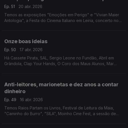
Ep. 51
20 abr. 2026
Temos as exposições "Emoções em Perigo" e "Vivian Maier
Antologia", a Festa do Cinema Italiano em Leiria, concerto no
Goethe-Institut e "On Falling" em Barcelos.
Onze boas ideias
Ep. 50
17 abr. 2026
Há Cassete Pirata, SAL, Sergio Leone no Fundão, Abril em
Grândola, Clap Your Hands, O Coro dos Maus Alunos, Mar
Motto, Feira Medieval de Torre de Moncorvo, Quixote e
Pança, Feira do Livro de Chaves e Feira do Fumeiro.
Anti-leitores, marionetas e dez anos a contar
dinheiro
Ep. 49
16 abr. 2026
Temos Raios Partam os Livros, Festival de Leitura da Maia,
"Caminho do Burro", "SILA", Moinho Cine Fest, a sessão de
encerramento do UFECE e os 10 anos do Museu do Dinheiro.