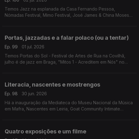
Temos Jazz na esplanada da Casa Fernando Pessoa,
Nómadas Festival, Mimo Festival, José James & China Moses
em concerto, Meajazz & Blues e Albergaria convida.
Portas, jazzadas e a falar polaco (ou a tentar)
Ep. 99
01 jul. 2026
Temos Portas do Sol - Festival de Artes de Rua na Covilhã,
julho é de jazz em Braga, "Mitos 1 - Acreditem em Nós" no
Teatro Romano, "Noite de Estreia" em Pombal e a Polska -
Mostra de cinema polaco.
Literacia, nascentes e mostrengos
Ep. 98
30 jun. 2026
Há a inauguração da Mediateca do Museu Nacional da Música
em Mafra, Nascentes em Leiria, Goat Community Intimate
Festival em S. Pedro do Sul, "Os Mostrengos" em Gondomar e
Bruce Springsteen na Cinemateca.
Quatro exposições e um filme