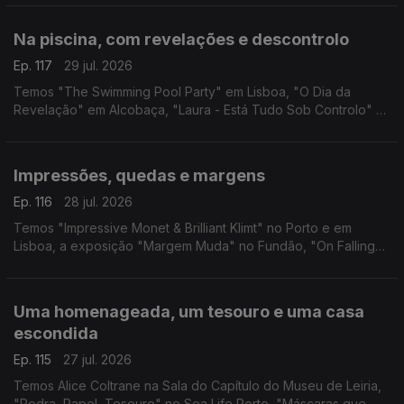
Vicente em Barcelos.
Na piscina, com revelações e descontrolo
Ep. 117
29 jul. 2026
Temos "The Swimming Pool Party" em Lisboa, "O Dia da
Revelação" em Alcobaça, "Laura - Está Tudo Sob Controlo" e
"Foi Só Um Acidente" em Guimarães.
Impressões, quedas e margens
Ep. 116
28 jul. 2026
Temos "Impressive Monet & Brilliant Klimt" no Porto e em
Lisboa, a exposição "Margem Muda" no Fundão, "On Falling"
em Leiria e "Três Vezes Adeus" no Sardoal.
Uma homenageada, um tesouro e uma casa
escondida
Ep. 115
27 jul. 2026
Temos Alice Coltrane na Sala do Capítulo do Museu de Leiria,
"Pedra, Papel, Tesouro" no Sea Life Porto, "Máscaras que