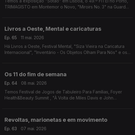
Temos a exposição "Sótão" em Lisboa, o 49.º FITEI no Porto,
TRIMAGISTO em Montemor o Novo, "Miroirs No. 3" na Guarda,
Festa do Livro em Alijó e "Egg... Não!" em Santa Maria da Feira.
Livros a Oeste, Mental e caricaturas
Ep. 65
11 mai. 2026
Há Livros a Oeste, Festival Mental, "Siza Vieira na Caricatura
Internacional", "Inventário - Os Objetos Olham Para Nós" e os
filmes "Vida Privada" em Gaia e "Flow - À Deriva" em Leiria.
Os 11 do fim de semana
Ep. 64
08 mai. 2026
Temos Festival de Jogos de Tabuleiro Para Famílias, Foyer
Health&Beauty Summit , "À Volta de Miles Davis e John
Coltrane", "Álbum de Família", "Makupuni" e mais!
Revoltas, marionetas e em movimento
Ep. 63
07 mai. 2026