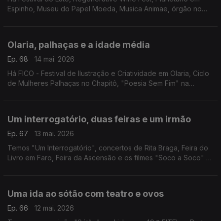
Espinho, Museu do Papel Moeda, Musica Animae, órgão no
FIO, Marvvila, Rodrigo Leão, "Carmina Burana" e o Mercado à
Moda Antiga.
Olaria, palhaças e a idade média
Ep. 68
14 mai. 2026
Há FICO - Festival de Ilustração e Criatividade em Olaria, Ciclo
de Mulheres Palhaças no Chapitô, "Poesia Sem Fim" na
Madalena, Festival Futurama, "O Acidente com o Piano" em
Coimbra e Feira Medieval de Leça da Palmeira.
Um interrogatório, duas feiras e um irmão
Ep. 67
13 mai. 2026
Temos "Um Interrogatório", concertos de Rita Braga, Feira do
Livro em Faro, Feira da Ascensão e os filmes "Soco a Soco" e
"1984".
Uma ida ao sótão com teatro e ovos
Ep. 66
12 mai. 2026