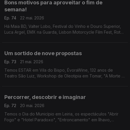
Bons motivos para aproveitar o fim de
semana!
Ep. 74
22 mai. 2026
Há Maia BD, Valter Lobo, Festival do Vinho e Douro Superior,
Luca Argel, EMX na Guarda, Lisbon Motorcycle Film Fest, Rota
do Caracol Saloio, Festival de Música dos Capuchos, Mostra
de Cinema África-Oeiras e Close-Up.
Um sortido de nove propostas
Ep. 73
21 mai. 2026
Temos ESTAR em Vila do Bispo, ÉvoraWine, 132 anos de
Teatro São Luiz, Workshop de Oleotipia em Tomar, "A Morte e
a Donzela" na Amadora, FITA no Alentejo, Patrick Sweany,
CineCarochas e "As Três Irmãs" reinventadas.
Percorrer, descobrir e imaginar
Ep. 72
20 mai. 2026
Temos o Dia do Município em Leiria, os espectáculos "Abrir
Fogo" e "Hotel Paradoxo", "Entroncamento" em Ílhavo,
IMAGINARIUS em Santa Maria da Feira e Entre_Linhas em