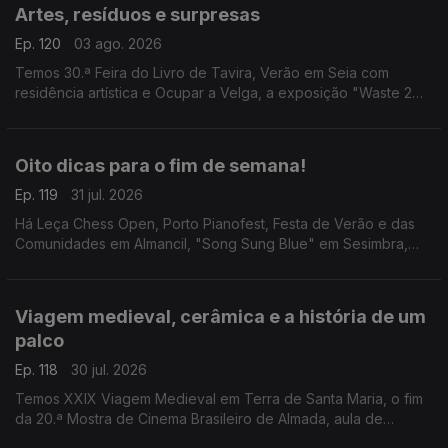
Artes, resíduos e surpresas
Ep. 120
03 ago. 2026
Temos 30.ª Feira do Livro de Tavira, Verão em Seia com
residência artística e Ocupar a Velga, a exposição "Waste 2
Arte" e a visita guiada "Bordalo Surpresa".
Oito dicas para o fim de semana!
Ep. 119
31 jul. 2026
Há Leça Chess Open, Porto Pianofest, Festa de Verão e das
Comunidades em Almancil, "Song Sung Blue" em Sesimbra,
"Justiça Cega" em Leiria, "A Odisseia" em Anadia, "Aniki-
Bóbó" em Penafiel e tributo aos Ramones em Faro.
Viagem medieval, cerâmica e a história de um
palco
Ep. 118
30 jul. 2026
Temos XXIX Viagem Medieval em Terra de Santa Maria, o fim
da 20.ª Mostra de Cinema Brasileiro de Almada, aula de
iniciação à cerâmica em Albufeira e visitas ao Theatro Gil