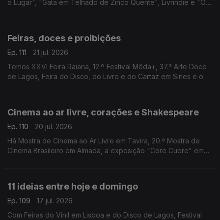
o Lugar", "Gata em Telhado de Zinco Quente", Livrindie e "O
Fabuloso Destino de Amélie" num terraço.
Feiras, doces e proibições
Ep. 111
21 jul. 2026
Temos XXVI Feira Raiana, 12.º Festival Mêda+, 37.ª Arte Doce
de Lagos, Feira do Disco, do Livro e do Cartaz em Sines e o
filme “Interdito a Cães e Italianos” em Barcelos.
Cinema ao ar livre, corações e Shakespeare
Ep. 110
20 jul. 2026
Há Mostra de Cinema ao Ar Livre em Tavira, 20.ª Mostra de
Cinema Brasileiro em Almada, a exposição "Core Cuore" em
Lagos, Festa do Cinema ao Ar Livre em Faro e "Macbeth"
pelos SillySeason em Lisboa.
11 ideias entre hoje e domingo
Ep. 109
17 jul. 2026
Com Feiras do Vinil em Lisboa e do Disco de Lagos, Festival