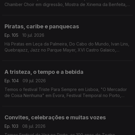
Chamber Choir em digressão, Mostra de Xinema da Benfeita,
"Luz nas Trevas" pelo Teatro da Rainha e "Heat - Cidade Sob
Pressão" em Setúbal.
Piratas, caribe e panquecas
Ep. 105
10 jul. 2026
Há Piratas em Leça da Palmeira, Do Cabo do Mundo, Ivan Lins,
Quebrajazz, Jazz no Parque Mayer, XVI Castro Galaico,
Musica Animae, Entrelinhas, Feiriarte, Cook Lab em Coimbra,
Encontro do Caribe e Feira do Livro da Maia.
A tristeza, o tempo e a bebida
Ep. 104
09 jul. 2026
Temos o festival Triste Para Sempre em Lisboa, "O Mercador
de Coisa Nenhuma" em Évora, Festival Temporal no Porto,
Guarda Wine Fest, Semana Internacional de Piano de Óbidos e
Artbeerfest em Caminha.
Convites, celebrações e muitas vozes
Ep. 103
08 jul. 2026
Temos Festival da Voz no Porto, os 100 anos do Teatro