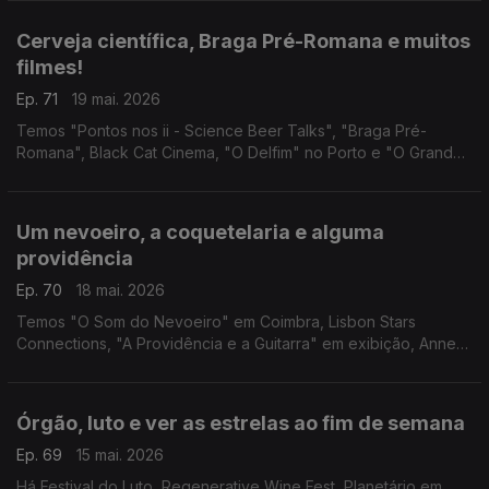
Torres Vedras.
Cerveja científica, Braga Pré-Romana e muitos
filmes!
Ep. 71
19 mai. 2026
Temos "Pontos nos ii - Science Beer Talks", "Braga Pré-
Romana", Black Cat Cinema, "O Delfim" no Porto e "O Grande
Ditador" na Lousã.
Um nevoeiro, a coquetelaria e alguma
providência
Ep. 70
18 mai. 2026
Temos "O Som do Nevoeiro" em Coimbra, Lisbon Stars
Connections, "A Providência e a Guitarra" em exibição, Anne
Waldman na Casa Fernando Pessoa e "Impacto Súbito" em
Setúbal.
Órgão, luto e ver as estrelas ao fim de semana
Ep. 69
15 mai. 2026
Há Festival do Luto, Regenerative Wine Fest, Planetário em