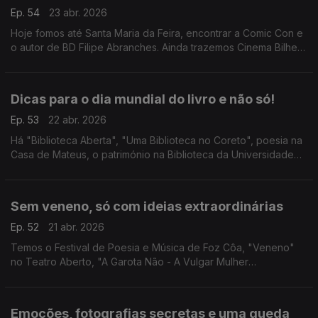
Ep. 54
23 abr. 2026
Hoje fomos até Santa Maria da Feira, encontrar a Comic Con e
o autor de BD Filipe Abranches. Ainda trazemos Cinema Bilhete
Dourado em Gondomar e "SOSPIRO - Música Renascentista
Portuguesa e Espanhola" em Vila Viçosa.
Dicas para o dia mundial do livro e não só!
Ep. 53
22 abr. 2026
Há "Biblioteca Aberta", "Uma Biblioteca no Coreto", poesia na
Casa de Mateus, o património na Biblioteca da Universidade
de Évora, "Cherchez La Femme", teatro com "Guerra & Paz" e
"My Way - A História de uma Canção".
Sem veneno, só com ideias extraordinárias
Ep. 52
21 abr. 2026
Temos o Festival de Poesia e Música de Foz Côa, "Veneno"
no Teatro Aberto, "A Garota Não - A Vulgar Mulher
Extraordinária", Lê-me – Campanha de Oferta de Livros em
Torres Vedras e a 9.ª edição do Porto Femme.
Emoções, fotografias secretas e uma queda