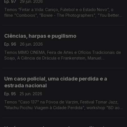
Ep. 97
29 jun. 2026
Temos “Fintar a Vida: Caniço, Futebol e o Estado Novo”, o
filme "Comboios", "Bowie - The Photographers", "You Better
Run" e "Becoming Marilyn & Becoming Elvis"
Ciências, harpas e pugilismo
Ep. 96
26 jun. 2026
Temos MIMO CINEMA, Feira de Artes e Ofícios Tradicionais de
Soajo, A Ciência de Drácula e Frankenstein, Manuel
Cargaleiro, Salva a Terra Ecofestival, FARA - Artes de Rua,
"Planeta Harpa" e Muhammad Ali.
Um caso policial, uma cidade perdida e a
estrada nacional
Ep. 95
25 jun. 2026
Temos "Caso 137" na Póvoa de Varzim, Festival Tomar Jazz,
"Machu Picchu: Viagem à Cidade Perdida", workshop "BD ao
Quadrado" e o Festival N2 em Chaves.