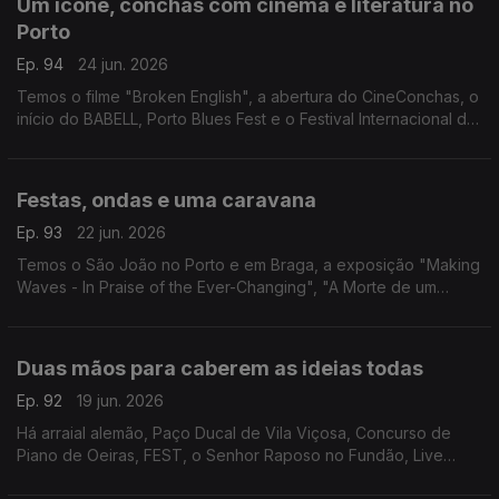
Um ícone, conchas com cinema e literatura no
Porto
Ep. 94
24 jun. 2026
Temos o filme "Broken English", a abertura do CineConchas, o
início do BABELL, Porto Blues Fest e o Festival Internacional do
Cavalo Lusitano.
Festas, ondas e uma caravana
Ep. 93
22 jun. 2026
Temos o São João no Porto e em Braga, a exposição "Making
Waves - In Praise of the Ever-Changing", "A Morte de um
Apostador Chinês" e a peça "Caravana".
Duas mãos para caberem as ideias todas
Ep. 92
19 jun. 2026
Há arraial alemão, Paço Ducal de Vila Viçosa, Concurso de
Piano de Oeiras, FEST, o Senhor Raposo no Fundão, Live
Station Mirandela, Tainá no Coliseu Club, o São João no Café