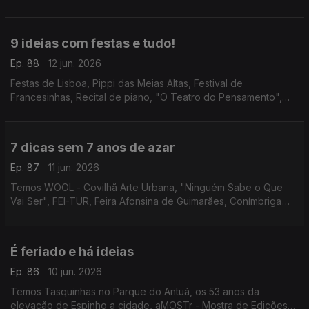
concerto do Coro e Orquestra Gulbenkian nas Festas de
Lisboa e Ana Bacalhau na Póvoa de Varzim.
9 ideias com festas e tudo!
Ep. 88
12 jun. 2026
Festas de Lisboa, Pippi das Meias Altas, Festival de
Francesinhas, Recital de piano, "O Teatro do Pensamento",
Espanto - Filosofia, "O Jardim da Bicharada", Festival de
Música dos Capuchos e "A Ultrapassagem".
7 dicas sem 7 anos de azar
Ep. 87
11 jun. 2026
Temos WOOL - Covilhã Arte Urbana, "Ninguém Sabe o Que
Vai Ser", FEI-TUR, Feira Afonsina de Guimarães, Conímbriga
Forum Jazz Fest, Palheta Bendita e comédia com Noite
Incógnita.
É feriado e há ideias
Ep. 86
10 jun. 2026
Temos Tasquinhas no Parque do Antuã, os 53 anos da
elevação de Espinho a cidade, aMOSTr - Mostra de Edições