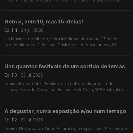
Somos" no Teatro Romano, e a Casa Escondida do Porto.
Nem 5, nem 10, mas 15 ideias!
Ep. 114
24 jul. 2026
Há Músicas do Mundo, Feira Medieval de Canha, "Somos
Todos Migrantes", Festival Gastronómico Vegetariano, Há
Música na Casa da Cerca, Mestres Japoneses no Museu do
Oriente, Porto Blues Fest, Cinema na Cidade e mais!
Uns quantos festivais de um sortido de temas
Ep. 113
23 jul. 2026
Temos Irreverente - Festival de Teatro de Improviso de
Lisboa, Feira do Chocalho, Festival Folk Celta, 12.ª Festival de
Música de Marvão, Festival de Lavre, Festas de Guimarães e
Mercado de Verão do Fórum Aveiro.
A degustar, numa exposição e/ou num terraço
Ep. 112
22 jul. 2026
Temos Universo do Vinho Amarante, a exposição "A Palavra é