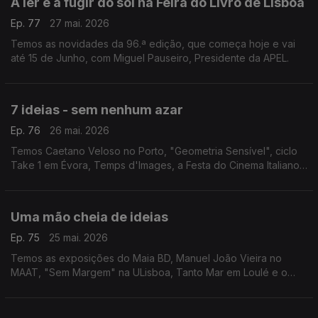
A ler e a fugir do sol na Feira do Livro de Lisboa
Ep. 77
27 mai. 2026
Temos as novidades da 96.ª edição, que começa hoje e vai
até 15 de Junho, com Miguel Pauseiro, Presidente da APEL.
7 ideias - sem nenhum azar
Ep. 76
26 mai. 2026
Temos Caetano Veloso no Porto, "Geometria Sensível", ciclo
Take 1 em Évora, Temps d'Images, a Festa do Cinema Italiano
em Almada e Lagos, "Valor Sentimental" nas Caldas da Rainha
e "O Homem Que Sabia Demais" na Mealhada.
Uma mão cheia de ideias
Ep. 75
25 mai. 2026
Temos as exposições do Maia BD, Manuel João Vieira no
MAAT, "Sem Margem" na ULisboa, Tanto Mar em Loulé e o
Festival Internacional de Cinema de Santarém.