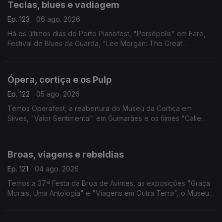
Teclas, blues e vadiagem
Ep. 123
06 ago. 2026
Há os últimos dias do Porto Pianofest, "Persépolis" em Faro,
Festival de Blues da Guarda, "Lee Morgan: The Great
Procrastinator" em Lisboa e "Sem Eira Nem Beira" na Figueira
da Foz.
Ópera, cortiça e os Pulp
Ep. 122
05 ago. 2026
Temos Operafest, a reabertura do Museu da Cortiça em
Silves, "Valor Sentimental" em Guimarães e os filmes "Calle
Málaga" e "Pulp: Um Filme Sobre a Vida, a Morte e
Supermercados".
Broas, viagens e rebeldias
Ep. 121
04 ago. 2026
Temos a 37.ª Festa da Broa de Avintes, as exposições "Graça
Morais, Uma Antologia" e "Viagens em Outra Terra", o Museu
de Aristides de Sousa Mendes e o filme "Sementes de
Violência".