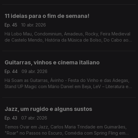
filme "48 Horas" em Setúbal.
11 ideias para o fim de semana!
Ep. 45
10 abr. 2026
Há Lobo Mau, Condominium, Amadeus, Rocky, Feira Medieval
de Castelo Mendo, História da Música de Bolso, Do Cabo ao
Mundo, OPUS 3, Feira da Primavera em Guimarães, Festival
dos Moinhos de Portugal e filmes no Batalha.
Guitarras, vinhos e cinema italiano
Ep. 44
09 abr. 2026
Há Soam as Guitarras, Ávinho - Festa do Vinho e das Adegas,
Stand UP Magic com Mário Daniel em Beja, LeV – Literatura em
Viagem, Bandidos do Cante em Évora e a abertura da Festa do
Cinema Italiano.
Jazz, um rugido e alguns sustos
Ep. 43
07 abr. 2026
Temos Ovar em Jazz, Carlos Maria Trindade em Guimarães,
"Roar" no Passos no Escuro, Comédia com Spring Fling em