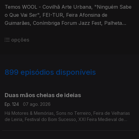
Temos WOOL - Covilhã Arte Urbana, "Ninguém Sabe
o Que Vai Ser", FEI-TUR, Feira Afonsina de
Guimarães, Conímbriga Forum Jazz Fest, Palheta
Bendita e comédia com Noite Incógnita.
opções
899
episódios disponíveis
944559
940505
935814
932377
928366
924970
919830
Duas mãos cheias de ideias
Ep. 124
07 ago. 2026
Há Motores & Memórias, Sons no Terreiro, Feira de Velharias
de Leiria, Festival do Bom Sucesso, XXI Feira Medieval de
Silves, cinema no Montijo, Noites no Largo do Pelourinho,
"Tatá & Totó", Periferias e Sol & Pimenta.