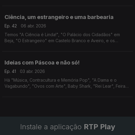
várias cidades e as últimas sessões do ciclo Hitchcock no
Nimas.
Ciência, um estrangeiro e uma barbearia
Ep. 42
06 abr. 2026
Temos "A Ciência é Linda!", "O Palácio dos Cidadãos" em
Beja, "O Estrangeiro" em Castelo Branco e Aveiro, e os
espectáculos "O Amor é Fodido" e "Sweeney Todd" em
Lisboa.
Ideias com Páscoa e não só!
Ep. 41
03 abr. 2026
Há "Música, Contracultura e Memória Pop", "A Dama e o
Vagabundo", "Ovos com Arte", Baby Shark, "Rei Lear", Feiras
do Folar em Odeceixe e Barão de São João, Mostra de
Broinhas, Easter Wine Tasting e "Voar com a Música".
Instale a aplicação
RTP Play