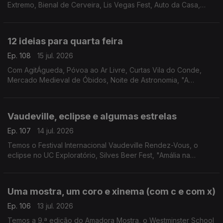
Extremo, Bienal de Cerveira, Lis Vegas Fest, Auto da Casa,
Bossa Market, Feira do Livro da Nazaré, Clássicos na Moita,
Feira Medieval de Coimbra e Francesinhas.
12 ideias para quarta feira
Ep. 108
15 jul. 2026
Com AgitÁgueda, Póvoa ao Ar Livre, Curtas Vila do Conde,
Mercado Medieval de Óbidos, Noite de Astronomia, "A
Odisseia", "Entre as Árvores", Artes À Vila, Circuitos, Festival
São Tiago, Feira de V.N.Baronia e Mel Brooks.
Vaudeville, eclipse e algumas estrelas
Ep. 107
14 jul. 2026
Temos o Festival Internacional Vaudeville Rendez-Vous, o
eclipse no UC Exploratório, Silves Beer Fest, "Amália na
América - Além do Fado" e Filmes com Estrelas em Loulé.
Uma mostra, um coro e xinema (com c e com x)
Ep. 106
13 jul. 2026
Temos a 9.ª edição do Amadora Mostra, o Westminster School