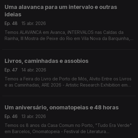
Uma alavanca para um intervalo e outras
ideias
Ep. 48
15 abr. 2026
Temos ALAVANCA em Avanca, iNTERVALOS nas Caldas da
Rainha, III Mostra de Peixe do Rio em Vila Nova da Barquinha,
Shimizu Tardio, "¿De Qué Casa Eres?", a Tailândia no Museu
do Oriente e Sand City em Lagoa.
Livros, caminhadas e assobios
Ep. 47
14 abr. 2026
Temos a Feira do Livro de Porto de Mós, Alvito Entre os Livros
e as Caminhadas, ARE 2026 - Artistic Research Exhibition em
Lisboa. White Corner em Espinho e o espectáculo "Um
Assobio no Escuro" em Almada.
Um aniversário, onomatopeias e 48 horas
Ep. 46
13 abr. 2026
Temos os 8 anos da Casa Comum no Porto, "Tudo Era Verde"
em Barcelos, Onomatopeia - Festival de Literatura
Infantojuvenil de Valongo, a exposição "A Arte de Lisboa" e o