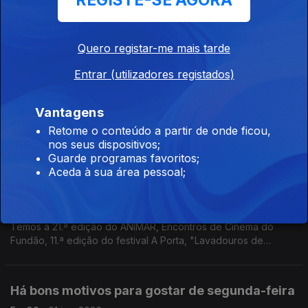
REGISTE-SE AGORA
A antecipação do North Festival com o Herberto Quaresma, e
ainda: Bossa Market, Águas Vivas Fórum-Fest, "The Simon &
Garfunkel Story", Festival de BD de Beja, Festa do Morango
Quero registar-me mais tarde
Entrar (utilizadores registados)
Verdes, japoneses e uma evocação
Ep. 82
04 jun. 2026
Vantagens
Há Guimarães Green Week, Pedro Moutinho e Gisela João no
Retome o conteúdo a partir de onde ficou,
Castelo de São Jorge, Festival Rádio Faneca, Cinema Japonês
nos seus dispositivos;
no Cinema São Jorge, Douro Wine City, Viana Joga Forte e
Guarde programas favoritos;
Marjane Satrapi.
Aceda à sua área pessoal;
Animação, punk e uma garrafa vazia
Ep. 81
02 jun. 2026
Temos a 21.ª edição do ANIMAR, Encontros de Cinema do
Fundão, 11.ª edição do festival A Porta, "Lavadouros de
Memória" em Cabrela e "A Carta" com "Momento" na Casa do
Cinema de Serralves
Há bons motivos para gostar de segunda-feira