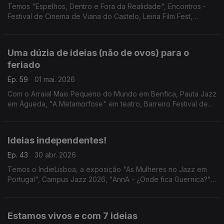
Temos "Espelhos, Dentro e Fora da Realidade", Encontros -
Festival de Cinema de Viana do Castelo, Leiria Film Fest,
Festival 5L e "Ajudando o Urso".
Uma dúzia de ideias (não de ovos) para o
feriado
Ep. 59
01 mai. 2026
Com o Arraial Mais Pequeno do Mundo em Benfica, Pauta Jazz
em Águeda, "A Metamorfose" em teatro, Barreiro Festival de
Dança, "Hey Mickey, let's play!", Rodrigo Leão em Coimbra,
Beltane Fire Fest, "Magnolia" em Lisboa...
Ideias independentes!
Ep. 43
30 abr. 2026
Temos o IndieLisboa, a exposição "As Mulheres no Jazz em
Portugal", Campus Jazz 2026, "AnnA - ¿Onde fica Guernica?",
Festival MOCHILA em Faro e a estreia d'"O Acidente Com o
Piano".
Estamos vivos e com 7 ideias