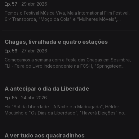
Ep. 57
29 abr. 2026
Temos o Festival Música Viva, Maia International Film Festival,
6.º Transborda, "Moço da Cola" e "Mulheres Móveis",
"DAMAS", Pelos Trilhos Rurais de Óbidos e "O Drama".
Chagas, livralhada e quatro estações
Ep. 56
27 abr. 2026
Começamos a semana com a Festa das Chagas em Sesimbra,
FLI - Feira do Livro Independente na FCSH, "Springsteen:
Deliver Me from Nowhere" em Gaia, "O Barqueiro" em
Coimbra e as "Quatro Estações" de Vivaldi no CCB.
A antecipar o dia da Liberdade
Ep. 55
24 abr. 2026
Há "Sol da Liberdade - A Noite e a Madrugada", Hélder
Moutinho e "Os Dias da Liberdade", "Haverá Eleições" no
Porto, "CARTA: 65 anos depois da Carta a Uma Jovem
Portuguesa", "Um Homem e o Seu Criado" e mais ideias!
A ver tudo aos quadradinhos