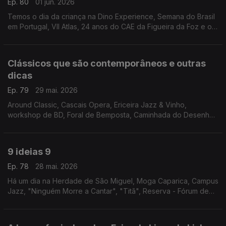
Ep. 80
01 jun. 2026
Temos o dia da criança na Dino Experience, Semana do Brasil
em Portugal, VII Atlas, 24 anos do CAE da Figueira da Foz e o
espectáculo "Da Boca Pra Fora" no Teatro São Luiz.
Clássicos que são contemporâneos e outras
dicas
Ep. 79
29 mai. 2026
Around Classic, Cascais Opera, Ericeira Jazz & Vinho,
workshop de BD, Foral de Bemposta, Caminhada do Desenho
Urbano, Nazaré Marés de Maio, Hot Clube Song Fest, Motas
Clássicas, "Os Jugolavos" e "A Lojinha dos Horrores".
9 ideias 9
Ep. 78
28 mai. 2026
Há um dia na Herdade de São Miguel, Moga Caparica, Campus
Jazz, "Ninguém Morre a Cantar", "Titã", Reserva - Fórum de
Inovação, Gastronomia e Vinho, Faro Blues, Águeda Blues Fest
e Sementes - Artes Para o Pequeno Público.