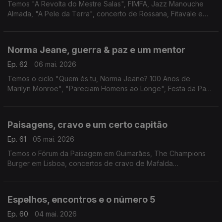
Temos "A Revolta do Mestre Salas", FIMFA, Jazz Manouche
Almada, "A Pele da Terra", concerto de Rossana, Fitavale e
ciclo de cinema On The Move.
Norma Jeane, guerra & paz e um mentor
Ep. 62
06 mai. 2026
Temos o ciclo "Quem és tu, Norma Jeane? 100 Anos de
Marilyn Monroe", "Pareciam Homens ao Longe", Festa da Paz
em Benfeita, "O Tamanho das Coisas" e Paul Thomas
Anderson no Batalha - Centro de Cinema.
Paisagens, cravo e um certo capitão
Ep. 61
05 mai. 2026
Temos o Fórum da Paisagem em Guimarães, The Champions
Burger em Lisboa, concertos de cravo de Mafalda
Nejmeddine, XV Feira do Livro de Pampilhosa da Serra e
"Capitão Falcão" em Cantanhede.
Espelhos, encontros e o número 5
Ep. 60
04 mai. 2026