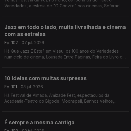
Variedades, a estreia de "O Convite" nos cinemas, Sefarad
Project em concerto, "Flow - À Deriva" em Coimbra e "La
Grazia" na Póvoa de Varzim.
Jazz em todo o lado, muita livralhada e cinema
com as estrelas
Ep. 102
07 jul. 2026
Há Que Jazz É Este? em Viseu, os 100 anos do Variedades
num ciclo de cinema, Lousada Entre Páginas, Feira do Livro de
Valongo, Feira Popular de Coimbra e filmes ao ar livre com
"Oásis: o Nosso Amor, o Nosso Verão"
10 ideias com muitas surpresas
Ep. 101
03 jul. 2026
Há Festival de Almada, Amizade Fest, espectáculos da
Academia-Teatro do Bigode, Moonspell, Banhos Velhos,
"NIck, nick, NIck, nIcK e NICk", "Sonho em Movimento",
AgitÁgueda, Festival Arcada e Douro & Porto Wine Festival.
É sempre a mesma cantiga
Ep. 100
02 jul. 2026