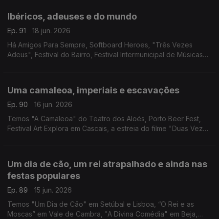
Arts, Couta'da Folk e cinema brasileiro.
Ibéricos, adeuses e do mundo
Ep. 91
18 jun. 2026
Há Amigos Para Sempre, Softboard Heroes, "Três Vezes
Adeus", Festival do Bairro, Festival Intermunicipal de Músicas
do Mundo, concerto de Sarah Negra, 10 anos de Salão Piolho
em Lisboa e "Pedro, o Louco" em Viseu.
Uma camaleoa, imperiais e escavações
Ep. 90
16 jun. 2026
Temos "A Camaleoa" do Teatro dos Aloés, Porto Beer Fest,
Festival Art Explora em Cascais, a estreia do filme "Duas Vezes
João Liberada" e MOCA - Mostra de Cinema Arqueológico no
Cinema São Jorge.
Um dia de cão, um rei atrapalhado e ainda nas
festas populares
Ep. 89
15 jun. 2026
Temos "Um Dia de Cão" em Setúbal e Lisboa, “O Rei e as
Moscas” em Vale de Cambra, "A Divina Comédia" em Beja,