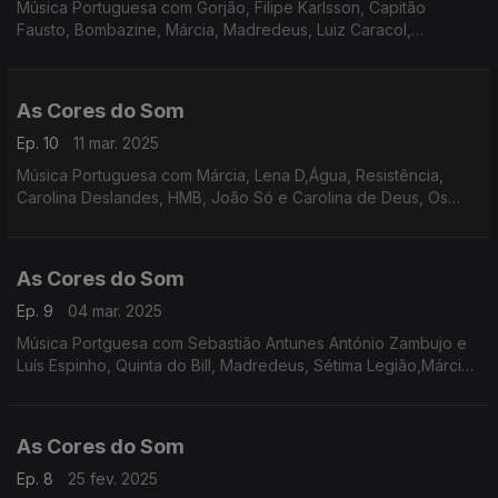
Música Portuguesa com Gorjão, Filipe Karlsson, Capitão
Fausto, Bombazine, Márcia, Madredeus, Luiz Caracol,
Sebastião Antunes com Luís Peixoto e António Zambujo, João
Só e Carolina de Deus, Expensive Soul, Tiago Nacarato.
As Cores do Som
Ep. 10
11 mar. 2025
Música Portuguesa com Márcia, Lena D,Água, Resistência,
Carolina Deslandes, HMB, João Só e Carolina de Deus, Os
Quatro e Meia, Sebastião Antunes com Luís Espinho e António
Zambujo, Bárbara Tinoco e Buba Espinho.
As Cores do Som
Ep. 9
04 mar. 2025
Música Portguesa com Sebastião Antunes António Zambujo e
Luís Espinho, Quinta do Bill, Madredeus, Sétima Legião,Márcia,
Os Quatro e Meia, S.Pedro, HMB, Expensive Soul, Miguel
Araújo, Polo Norte, André Sardet.
As Cores do Som
Ep. 8
25 fev. 2025