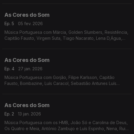
As Cores do Som
Ep. 5
05 fev. 2026
Música Portuguesa com Márcia, Golden Slumbers, Resistência,
Capitão Fausto, Virgem Suta, Tiago Nacarato, Lena D,Água,
S.Pedro, Matilda, Polo Norte, André Sardet, João Couto,
Sebastião Antunes.
As Cores do Som
Ep. 4
27 jan. 2026
Música Portuguesa com Gorjão, Filipe Karlsson, Capitão
Fausto, Bombazine, Luís Caracol, Sebastião Antunes Luís
Espinho e António Zambujo, S.Pedro e Carolina de Deus, Os
Vizinhos, Miguel Araújo, Delfins, Tiago Bettencourt
As Cores do Som
Ep. 2
13 jan. 2026
Música Portuguesa com os HMB, João Só e Carolina de Deus,
Os Quatro e Meia, António Zambujo e Luís Espinho, Nena, Rui