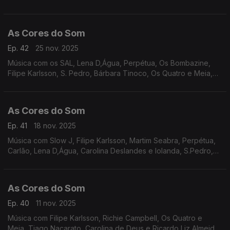
Antunes e Virgul, Rui Veloso, UHF, Tiago Bettencourt, Filipe
Karlsson, Noble, entre outros.
As Cores do Som
Ep. 42
25 nov. 2025
Música com os SAL, Lena D,Água, Perpétua, Os Bombazine,
Filipe Karlsson, S. Pedro, Bárbara Tinoco, Os Quatro e Meia,
Ricardo Ribeiro e Ana Moura, Sebastião Antunes e Virgul,
Carlão, Polo Norte, João Couto,
As Cores do Som
Ep. 41
18 nov. 2025
Música com Slow J, Filipe Karlsson, Martim Seabra, Perpétua,
Carlão, Lena D,Água, Carolina Deslandes e Iolanda, S.Pedro,
HMB, Ricardo Ribeiro e Ana Moura, Tiago Bettencourt, Branko
e Tainá, Os Vizinhos.
As Cores do Som
Ep. 40
11 nov. 2025
Música com Filipe Karlsson, Richie Campbell, Os Quatro e
Meia, Tiago Nacarato, Carolina de Deus e Ricardo Liz Almeida,