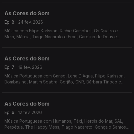
Bárbara Tinoco e Buba Espinho.
As Cores do Som
Ep. 8
24 fev. 2026
Música com Filipe Karlsson, Richie Campbell, Os Quatro e
Meia, Márcia, Tiago Nacarato e Fran, Carolina de Deus e
Ricardo Liz Almeida, Perpétua, Bombazine, Boss AC, Tiago
Bettencourt, Da Chick, Inês Apenas, Miguel Ângelo.
As Cores do Som
Ep. 7
19 fev. 2026
Música Portuguesa com Ganso, Lena D,Água, Filipe Karlsson,
Bombazine, Martim Seabra, Gorjão, GNR, Bárbara Tinoco e
Mari Froes, Inês Apenas, Nena e Carolina de Deus, Matilda, Os
Vizinhos, Miguel Araújo e Rui Veloso.
As Cores do Som
Ep. 6
12 fev. 2026
Música Portuguesa com Humanos, Táxi, Heróis do Mar, SAL,
Perpétua, The Happy Mess, Tiago Nacarato, Gonçalo Santos,
Noble, Ban, GNR, Radio Macau.