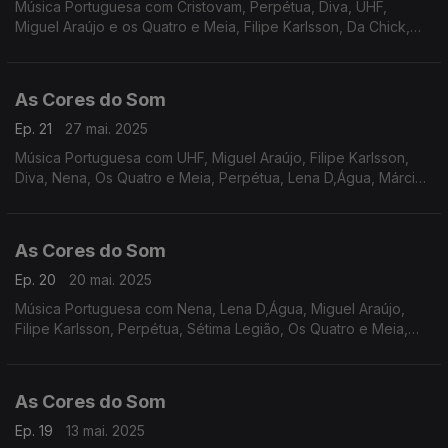
Música Portuguesa com Cristovam, Perpétua, Diva, UHF,
Miguel Araújo e os Quatro e Meia, Filipe Karlsson, Da Chick,
Lena D,Água, Rádio Macau, Xutos e Pontapés, Zoom.
As Cores do Som
Ep. 21
27 mai. 2025
Música Portuguesa com UHF, Miguel Araújo, Filipe Karlsson,
Diva, Nena, Os Quatro e Meia, Perpétua, Lena D,Água, Márcia,
Madredeus, Sétima Legião.
As Cores do Som
Ep. 20
20 mai. 2025
Música Portuguesa com Nena, Lena D,Água, Miguel Araújo,
Filipe Karlsson, Perpétua, Sétima Legião, Os Quatro e Meia,
Sebastião Antunes Luís Espinho e António Zambujo, Mutu,
Carolina Deslandes e Iolanda, Táxi, entre outros
As Cores do Som
Ep. 19
13 mai. 2025