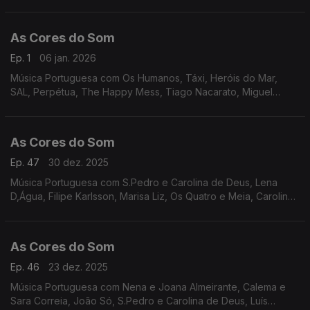
Veloso, Luís Caracol, Miguel Araújo, Filipe Karlsson, Os
Vizinhos, Marco Rodrigues, UHF, entre outros.
As Cores do Som
Ep. 1
06 jan. 2026
Música Portuguesa com Os Humanos, Táxi, Heróis do Mar,
SAL, Perpétua, The Happy Mess, Tiago Nacarato, Miguel
Carmona, Miguel Araújo e Buba Espinho, Carolina de Deus e
Jimmy P, Os Vizinhos, entre outros.
As Cores do Som
Ep. 47
30 dez. 2025
Música Portuguesa com S.Pedro e Carolina de Deus, Lena
D,Água, Filipe Karlsson, Marisa Liz, Os Quatro e Meia, Carolina
Deslandes, Perpétua, Heróis do Mar, Quadra, Os Azeitonas, Os
Vizinhos, Nena e Joana Almeirante.
As Cores do Som
Ep. 46
23 dez. 2025
Música Portuguesa com Nena e Joana Almeirante, Calema e
Sara Correia, João Só, S.Pedro e Carolina de Deus, Luís