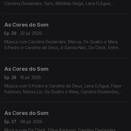
Carolina Deslandes, Syro, Mafalda Veiga, Lena D,Água,
Expensive Soul, S.Pedro e Carolina de Deus, Nena, Sebastião
Antunes e João Pedro Pais, Cristovam.
As Cores do Som
Ep. 29
22 jul. 2025
Música com Carolina Deslandes, Márcia, Os Quatro e Meia,
S.Pedro e Carolina de Deus, A Garota Não, Da Chick, Entre
Aspas, Sebastião Antunes e Virgul, Senza, Miguel Araújo, Rui
Veloso, Mariza e Vanesa Martín, Matay.
As Cores do Som
Ep. 28
15 jul. 2025
Música com S.Pedro e Carolina de Deus, Lena D,Água, Filipe
Karlsson, Marisa Liz, Os Quatro e Meia, Carolina Deslandes,
Perpétua, Sebastião Antunes e Virgul, Quinta do Bill, Rui
Veloso, Mafalda Veiga, Márcia..
As Cores do Som
Ep. 27
08 jul. 2025
Música com Da Chick, Filipe Karlsson, Carolina Deslandes,