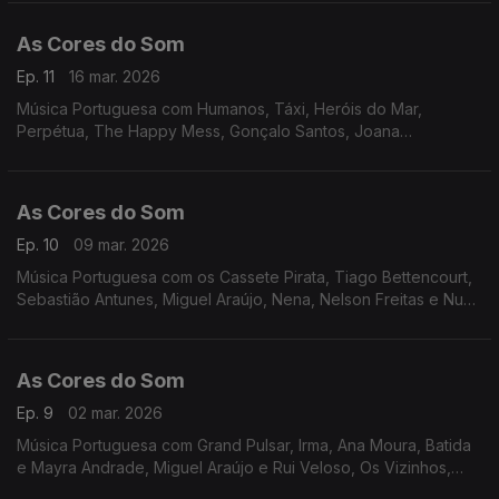
As Cores do Som
Ep. 11
16 mar. 2026
Música Portuguesa com Humanos, Táxi, Heróis do Mar,
Perpétua, The Happy Mess, Gonçalo Santos, Joana
Almeirante, Amor Medo, Mafalda Veiga, Miguel Araújo,
Descendentes, Os Vizinhos, Filipe Karlsson
As Cores do Som
Ep. 10
09 mar. 2026
Música Portuguesa com os Cassete Pirata, Tiago Bettencourt,
Sebastião Antunes, Miguel Araújo, Nena, Nelson Freitas e Nuno
Ribeiro, Os Vizinhos, Descendentes, João Só e Tiago
Nogueira, David Fonseca, entre outros.
As Cores do Som
Ep. 9
02 mar. 2026
Música Portuguesa com Grand Pulsar, Irma, Ana Moura, Batida
e Mayra Andrade, Miguel Araújo e Rui Veloso, Os Vizinhos,
Descendentes, S.Pedro, Carolina de Deus e Luís Trigacheiro,