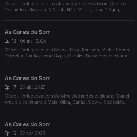
Música Portuguesa com Astra Vaga, Filipe Karlsson, Carolina
Deslandes e Iolanda, A Garota Não, Márcia, Lena D,Água,
Bombazine, Nena, Perpétua, Entre Aspas, Rádio Macau, Os
Quatro e Meia.
As Cores do Som
Ep. 18
06 mai. 2025
Música Portuguesa com Slow J, Filipe Karlsson, Martim Seabra,
Perpétua, Carlão, Lena DÁgua, Carolina Deslandes e Iolanda,
Os Quatro e Meia, Luís Peixoto e António Zambujo, Luís
Caracol, Táxi, Heróis do Mar.
As Cores do Som
Ep. 17
29 abr. 2025
Música Portuguesa com Carolina Deslandes e Iolanda, Miguel
Araújo e os Quatro e Meia, Gilda, Carlão, Slow J, Sebastião
Antunes e Virgul, Mutu, Filipe Karlsson, Márcia, Os Quatro e
Meia, Rui Veloso, Frankie Chavez.
As Cores do Som
Ep. 16
22 abr. 2025