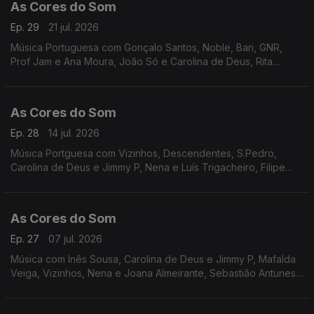
As Cores do Som
Ep. 29
21 jul. 2026
Música Portuguesa com Gonçalo Santos, Noble, Ban, GNR,
Prof Jam e Ana Moura, João Só e Carolina de Deus, Rita
Onofre, Inês Marques Lucas, Da Chick, Capital da Bulgária,
S.Pedro, Miguel Araújo, Filipe Karlsson.
As Cores do Som
Ep. 28
14 jul. 2026
Música Portguesa com Vizinhos, Descendentes, S.Pedro,
Carolina de Deus e Jimmy P, Nena e Luís Trigacheiro, Filipe
Karlsson, Prof Jam e Ana Moura, Richie Campbell, Virgul,
Pedro Abrunhosa, Joana Espadinha, Resistência.
As Cores do Som
Ep. 27
07 jul. 2026
Música com Inês Sousa, Carolina de Deus e Jimmy P, Mafalda
Veiga, Vizinhos, Nena e Joana Almeirante, Sebastião Antunes,
João Só e Tiago Nogueira, RIta Vian, Filipe Karlsson, S.Pedro,
Os Quatro e Meia e Carlão, Noble.