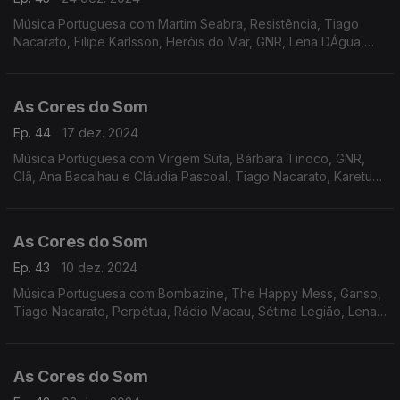
Música Portuguesa com Martim Seabra, Resistência, Tiago
Nacarato, Filipe Karlsson, Heróis do Mar, GNR, Lena DÁgua,
Perpétua, Bombazine, Rádio Macau, Classificados, Rui Veloso
As Cores do Som
Ep. 44
17 dez. 2024
Música Portuguesa com Virgem Suta, Bárbara Tinoco, GNR,
Clã, Ana Bacalhau e Cláudia Pascoal, Tiago Nacarato, Karetus
com Vitorino e Iolanda, Sétima Legião, Rádio Macau, Táxi,
Perpétua, Zoom.
As Cores do Som
Ep. 43
10 dez. 2024
Música Portuguesa com Bombazine, The Happy Mess, Ganso,
Tiago Nacarato, Perpétua, Rádio Macau, Sétima Legião, Lena
DÁgua, Sebastião Antunes e Virgul, Rui Veloso, Paulo Gonzo e
Raquel Tavares, Miguel Ângelo.
As Cores do Som