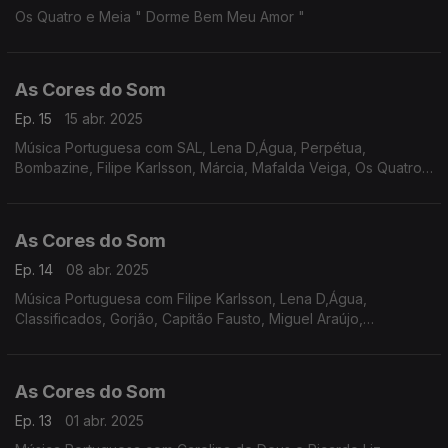
Os Quatro e Meia " Dorme Bem Meu Amor "
As Cores do Som
Ep. 15
15 abr. 2025
Música Portuguesa com SAL, Lena D,Água, Perpétua,
Bombazine, Filipe Karlsson, Márcia, Mafalda Veiga, Os Quatro
e Meia, Carolina Deslandes e Iolanda, Sebastião Antunes Luís
Espinho e António Zambujo, entre outros.
As Cores do Som
Ep. 14
08 abr. 2025
Música Portuguesa com Filipe Karlsson, Lena D,Água,
Classificados, Gorjão, Capitão Fausto, Miguel Araújo,
Bombazine, Carolina Deslandes, Tiago Nacarato, Perpétua,
Táxi, Paulo Gonzo.
As Cores do Som
Ep. 13
01 abr. 2025