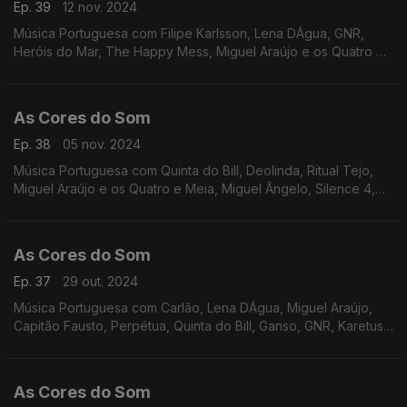
Ep. 39
12 nov. 2024
Música Portuguesa com Filipe Karlsson, Lena DÁgua, GNR,
Heróis do Mar, The Happy Mess, Miguel Araújo e os Quatro e
Meia, Mafalda Veiga, JAFUIPEDRO, Sebastião Antunes e Virgul,
Viviane, Resistência, Best Youth.
As Cores do Som
Ep. 38
05 nov. 2024
Música Portuguesa com Quinta do Bill, Deolinda, Ritual Tejo,
Miguel Araújo e os Quatro e Meia, Miguel Ângelo, Silence 4,
Polo Norte, Táxi, UHF, Tiago Nacarato e Ana Bacalhau, António
Variações.
As Cores do Som
Ep. 37
29 out. 2024
Música Portuguesa com Carlão, Lena DÁgua, Miguel Araújo,
Capitão Fausto, Perpétua, Quinta do Bill, Ganso, GNR, Karetus
com Vitorino e Iolanda, Sebastião Antunes e Virgul, UHF, Xutos
e Pontapés.
As Cores do Som