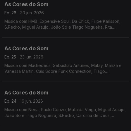
As Cores do Som
Ep. 26
30 jun. 2026
Música com HMB, Expensive Soul, Da Chick, Filipe Karlsson,
S.Pedro, Miguel Araújo, João Só e Tiago Nogueira, Rita
Onofre, Perpétua, Martim Seabra, Miguel Ângelo.
As Cores do Som
Ep. 25
23 jun. 2026
Música com Madredeus, Sebastião Antunes, Matay, Mariza e
Vanessa Martin, Cais Sodré Funk Connection, Tiago
Bettencourt, André Sardet, Miguel Araújo, Paulo Gonzo, Inês
Marques Lucas, Carolina de Deus, Rita Onofre,S.Pedro.
As Cores do Som
Ep. 24
16 jun. 2026
Música com Nena, Paulo Gonzo, Mafalda Veiga, Miguel Araújo,
João Só e Tiago Nogueira, S.Pedro, Carolina de Deus,
Bárbara Tinoco e Bárbara Bandira, Tiago Nacarato, Tiago
Bettencourt, João Couto, Rui Veloso.