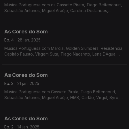
Música Portuguesa com os Cassete Pirata, Tiago Bettencourt,
Sebastião Antunes, Miguel Araújo, Carolina Deslandes,
Perpétua, Zoom, GNR, S.Pedro, Tiago Nacarato, Diva,
Classificados.
As Cores do Som
Ep. 4
28 jan. 2025
Música Portuguesa com Márcia, Golden Slumbers, Resistência,
Capitão Fausto, Virgem Suta, Tiago Nacarato, Lena DÁgua,
João Couto, Táxi, GNR, Rádio Macau, Delfins.
As Cores do Som
Ep. 3
21 jan. 2025
Música Portuguesa com Cassete Pirata, Tiago Bettencourt,
Sebastião Antunes, Miguel Araújo, HMB, Carlão, Virgul, Syro,
Polo Norte, Luisa Sobral, Vitorino e Cuca Roseta, Mariza e
Vanesa Martín, Rui Veloso.
As Cores do Som
Ep. 2
14 jan. 2025