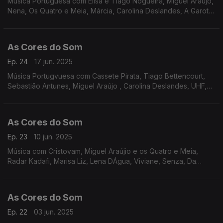
Música Portuguesa com Elisa e Tiago Nogueira, Miguel Araújo,
Nena, Os Quatro e Meia, Márcia, Carolina Deslandes, A Garota
Não, Sebastião Antunes, Sétima Legião, Carolina de Deus, Os
Vizinhos, entre outros.
As Cores do Som
Ep. 24
17 jun. 2025
Música Portugvuesa com Cassete Pirata, Tiago Bettencourt,
Sebastião Antunes, Miguel Araújo , Carolina Deslandes, UHF,
Entre Aspas, Da Chick, D,Alva, Filipe Karlsson, Humanos,
As Cores do Som
Ep. 23
10 jun. 2025
Música com Cristovam, Miguel Araújio e os Quatro e Meia,
Radar Kadafi, Marisa Liz, Lena DÁgua, Viviane, Senza, Da
Chick, Filipe Karlsson, Perpétua, UHF, Sebastião Antunes.
As Cores do Som
Ep. 22
03 jun. 2025