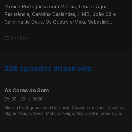
Música Portuguesa com Márcia, Lena D,Água,
Resistência, Carolina Deslandes, HMB, João Só e
Carolina de Deus, Os Quatro e Meia, Sebastião
Antunes com Luís Espinho e António Zambujo,
Bárbara Tinoco e Buba Espinho.
opções
208
episódios disponíveis
928201
909603
889786
867529
846536
829065
809882
784413
As Cores do Som
Ep. 30
28 jul. 2026
Música Portuguesa com Da Chick, Carolina de Deus, Vizinhos,
Miguel Araújo, Nena, Mafalda Veiga, Rita Onofre, João Só e
Tiago Nogueira, Filipe Karlsson, Delfins, Polo Norte, André
Sardet, Sebastião Antunes.