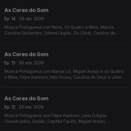
Chick, Blackout, Siraiva.
As Cores do Som
Ep. 14
06 abr. 2026
Música Portuguesa com Nena, Os Quatro e Meia, Márcia,
Carolina Deslandes, Sétima Legião, Da Chick, Carolina de
Deus, Vizinhos, Miguel Araújo, Mafalda Veiga, Táxi, S.Pedro e
Carolina de Deus, Miguel Ângelo.
As Cores do Som
Ep. 13
30 mar. 2026
Música Portuguesa com Marisa Liz, Miguel Araújo e os Quatro
e Meia, Filipe Karlsson, Inês Sousa, Carolina de Deus e Jimmy
P, Descendentes, Mafalda Veiga, Vizinhos, Nena e Joana
Almeirante, Sebastião Antunes, entre outros
As Cores do Som
Ep. 12
23 mar. 2026
Música Portuguesa com Filipe Karlsson, Lena D,Água,
Classificados, Gorjão, Capitão Fausto, Miguel Araújo,
Bombazine, Vizinhos, Amor Medo, Elisa, Nena, Mafalda Veiga.