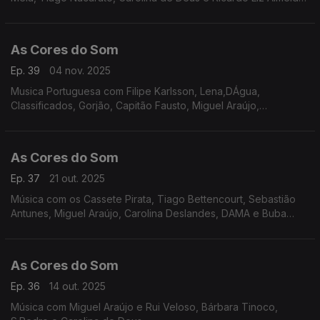
Os Perpétua, Bombazine, Boss AC, Tiago Bettencourt, Os
Quadra, Da Chick, Delfins.
As Cores do Som
Ep. 39
04 nov. 2025
Musica Portuguesa com Filipe Karlsson, Lena,DÁgua,
Classificados, Gorjão, Capitão Fausto, Miguel Araújo,
Bombazine, Carolina Deslandes, Tiago Nacarato, UHF, Tiago
Bettencourt, Sebastião Antunes e Virgul.
As Cores do Som
Ep. 37
21 out. 2025
Música com os Cassete Pirata, Tiago Bettencourt, Sebastião
Antunes, Miguel Araújo, Carolina Deslandes, DAMA e Buba
Espinho, Cais Sodré Funk Connection, Senza, Noble, Os
Vizinhos, entre outros.
As Cores do Som
Ep. 36
14 out. 2025
Música com Miguel Araújo e Rui Veloso, Bárbara Tinoco,