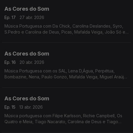
As Cores do Som
Ep. 17
27 abr. 2026
Música Portuguesa com Da Chick, Carolina Deslandes, Syro,
S.Pedro e Carolina de Deus, Picas, Mafalda Veiga, João Só e
Tiago Nogueira, Tiago Nacarato, Richie Campbell, Elisa, Nena,
Ana Moura, Paulo Gonzo, Miguel Ângelo.
As Cores do Som
Ep. 16
20 abr. 2026
Música Portuguesa com os SAL, Lena D,Água, Perpétua,
Bombazine, Nena, Paulo Gonzo, Mafalda Veiga, Miguel Araújo,
Filipe Karlsson, Da Chick, S.Pedro, Carolina de Deus.
As Cores do Som
Ep. 15
13 abr. 2026
Música portuguesa com Filipe Karlsson, Richie Campbell, Os
Quatro e Meia, Tiago Nacarato, Carolina de Deus e Tiago
Nogueira, Perpétua, Bombazine, Boss AC, Miguel Araújo, Da