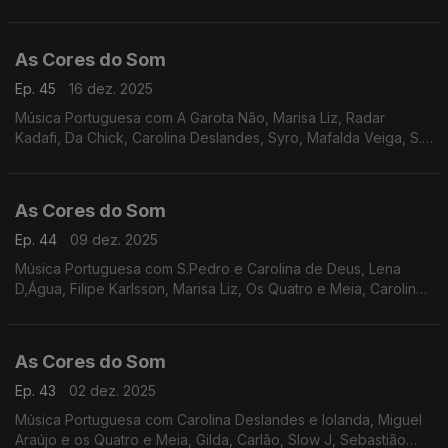
Trigacheiro e Diogo Piçarra, Dama e Buba Espinho, Os Quatro
e Meia e Miguel Araújo, entre outros.
As Cores do Som
Ep. 45
16 dez. 2025
Música Portuguesa com A Garota Não, Marisa Liz, Radar
Kadafi, Da Chick, Carolina Deslandes, Syro, Mafalda Veiga, S.
Pedro e Carolina de Deus, Os Vizinhos, Nena e Carolina de
Deus, Matay, Táxi, Rádio Macau.
As Cores do Som
Ep. 44
09 dez. 2025
Música Portuguesa com S.Pedro e Carolina de Deus, Lena
D,Água, Filipe Karlsson, Marisa Liz, Os Quatro e Meia, Carolina
Deslandes, Perpétua, Heróis do Mar, Quadra, Os Azeitonas, Os
Vizinhos, Nena e Joana Almeirante.
As Cores do Som
Ep. 43
02 dez. 2025
Música Portuguesa com Carolina Deslandes e Iolanda, Miguel
Araújo e os Quatro e Meia, Gilda, Carlão, Slow J, Sebastião