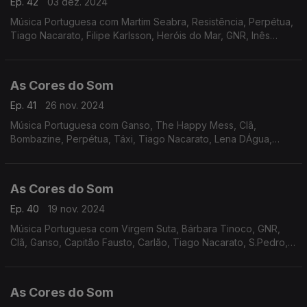
Ep. 42
03 dez. 2024
Música Portuguesa com Martim Seabra, Resistência, Perpétua,
Tiago Nacarato, Filipe Karlsson, Heróis do Mar, GNR, Inês
Marques Lucas, Rádio Macau, Xutos e Pontapés, Ultraleve,
The Happy Mess.
As Cores do Som
Ep. 41
26 nov. 2024
Música Portuguesa com Ganso, The Happy Mess, Clã,
Bombazine, Perpétua, Táxi, Tiago Nacarato, Lena DÁgua,
Sebastião Antunes e Virgul, UHF, Delfins, Tim e Teresa
Salgueiro.
As Cores do Som
Ep. 40
19 nov. 2024
Música Portuguesa com Virgem Suta, Bárbara Tinoco, GNR,
Clã, Ganso, Capitão Fausto, Carlão, Tiago Nacarato, S.Pedro,
Lena DÁgua, Rádio Macau, Sétima Legião, Resistência.
As Cores do Som