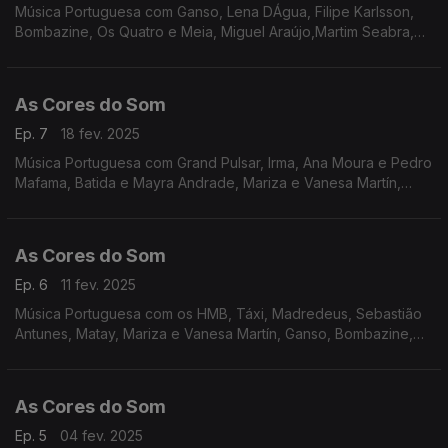
Música Portuguesa com Ganso, Lena DÁgua, Filipe Karlsson,
Bombazine, Os Quatro e Meia, Miguel Araújo,Martim Seabra,
Gorjão, Capitão Fausto, GNR, Xutos e Pontapés, Rui Veloso.
As Cores do Som
Ep. 7
18 fev. 2025
Música Portuguesa com Grand Pulsar, Irma, Ana Moura e Pedro
Mafama, Batida e Mayra Andrade, Mariza e Vanesa Martín,
Miguel Araújo, Sebastião Antunes, Tiago Bettencourt, João Só
e Carolina de Deus, Miguel Ângelo.
As Cores do Som
Ep. 6
11 fev. 2025
Música Portuguesa com os HMB, Táxi, Madredeus, Sebastião
Antunes, Matay, Mariza e Vanesa Martín, Ganso, Bombazine,
The Happy Mess, Lena DÁgua, Carolina Deslandes, Delfins.
As Cores do Som
Ep. 5
04 fev. 2025