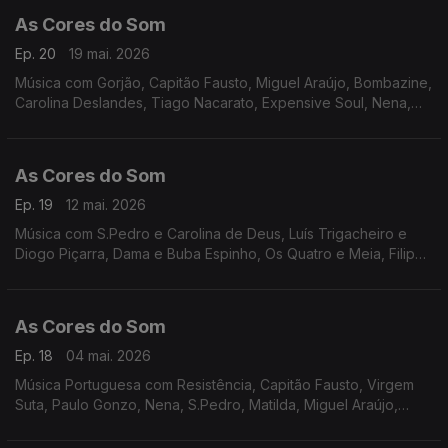
As Cores do Som
Ep. 20
19 mai. 2026
Música com Gorjão, Capitão Fausto, Miguel Araújo, Bombazine,
Carolina Deslandes, Tiago Nacarato, Expensive Soul, Nena,
Inês Apenas, Picas, Vizinhos, Richie Campbell, Virgul, Berg e
Boss AC.
As Cores do Som
Ep. 19
12 mai. 2026
Música com S.Pedro e Carolina de Deus, Luís Trigacheiro e
Diogo Piçarra, Dama e Buba Espinho, Os Quatro e Meia, Filipe
Karlsson, Mafalda Veiga , Agir, Richie Campbell, Carlão, Da
Chick, Gilda, Delfins.
As Cores do Som
Ep. 18
04 mai. 2026
Música Portuguesa com Resistência, Capitão Fausto, Virgem
Suta, Paulo Gonzo, Nena, S.Pedro, Matilda, Miguel Araújo,
Tiago Nacarato, Filipe Karlsson, Siraiva, Da Chick, Carolina
Deslandes.