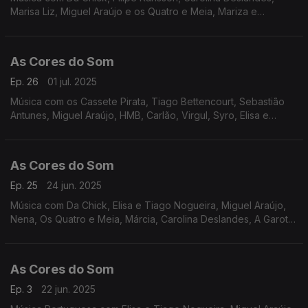
Marisa Liz, Miguel Araújo e os Quatro e Meia, Mariza e
Vanessa Martín, Táxi, Nena, Cristóvam, Tiago Nacarato, UHF,
Rádio Macau.
As Cores do Som
Ep. 26
01 jul. 2025
Música com os Cassete Pirata, Tiago Bettencourt, Sebastião
Antunes, Miguel Araújo, HMB, Carlão, Virgul, Syro, Elisa e
Tiago Nogueira, Lena DÁgua, Resistência, Marisa Liz, Carolina
Deslandes, Da Chick.
As Cores do Som
Ep. 25
24 jun. 2025
Música com Da Chick, Elisa e Tiago Nogueira, Miguel Araújo,
Nena, Os Quatro e Meia, Márcia, Carolina Deslandes, A Garota
Não, Sebastião Antunes, Sétima Legião, The Happy Mess,
UHF, João Couto.
As Cores do Som
Ep. 3
22 jun. 2025