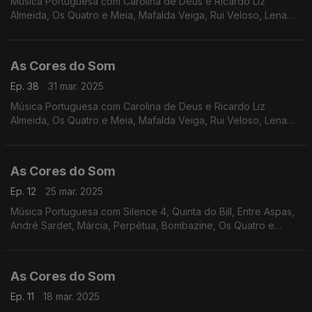
Música Portuguesa com Carolina de Deus e Ricardo Liz
Almeida, Os Quatro e Meia, Mafalda Veiga, Rui Veloso, Lena
D,Água, Miguel Araújo, The Happy Mess, Márcia, Sebastião
Antunes com Luís Espinho e António Zambujo.
As Cores do Som
Ep. 38
31 mar. 2025
Música Portuguesa com Carolina de Deus e Ricardo Liz
Almeida, Os Quatro e Meia, Mafalda Veiga, Rui Veloso, Lena
D,Água, Miguel Araújo, The Happy Mess, Márcia, Branko e
Tainá, Paulo Gonzo, Pedro Moutinho
As Cores do Som
Ep. 12
25 mar. 2025
Música Portuguesa com Silence 4, Quinta do Bill, Entre Aspas,
André Sardet, Márcia, Perpétua, Bombazine, Os Quatro e
Meia, Marta Lima e Ben Monteiro, Expensive Soul, Curt Davis,
Virgul, Boss AC.
As Cores do Som
Ep. 11
18 mar. 2025