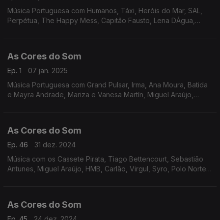
Música Portuguesa com Humanos, Táxi, Heróis do Mar, SAL,
Perpétua, The Happy Mess, Capitão Fausto, Lena DÁgua,
Marisa Liz, Mia Tomé, Sebastião Antunes e Virgul, Quinta do
Bill,Tiago Nacarato.
As Cores do Som
Ep. 1
07 jan. 2025
Música Portuguesa com Grand Pulsar, Irma, Ana Moura, Batida
e Mayra Andrade, Mariza e Vanesa Martín, Miguel Araújo,
Sebastião Antunes, Deolinda, Nena e Luís Trigacheiro, Polo
Norte, Rádio Macau, Zoom.
As Cores do Som
Ep. 46
31 dez. 2024
Música com os Cassete Pirata, Tiago Bettencourt, Sebastião
Antunes, Miguel Araújo, HMB, Carlão, Virgul, Syro, Polo Norte,
Rita e os Usados de Qualidade, Perpétua, Lena DÁgua,
As Cores do Som
Ep. 45
24 dez. 2024