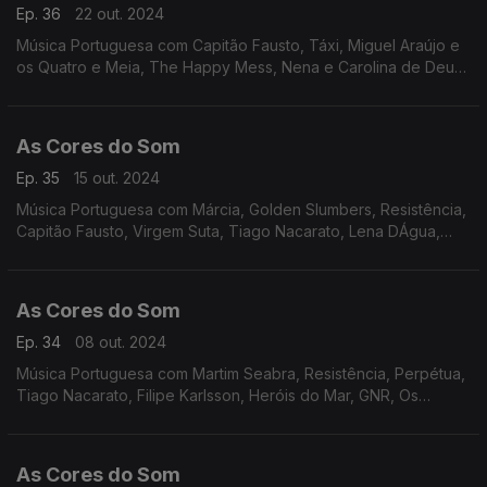
Ep. 36
22 out. 2024
Música Portuguesa com Capitão Fausto, Táxi, Miguel Araújo e
os Quatro e Meia, The Happy Mess, Nena e Carolina de Deus,
Paulo Gonzo e Raquel Tavares, Miguel Ângelo, Best Youth,
Karetus com Vitorino e Iolanda, entre outros
As Cores do Som
Ep. 35
15 out. 2024
Música Portuguesa com Márcia, Golden Slumbers, Resistência,
Capitão Fausto, Virgem Suta, Tiago Nacarato, Lena DÁgua,
João Maia Ferreira com Alex DAlva, Ganso, Entre Aspas, Heróis
do Mar, Táxi.
As Cores do Som
Ep. 34
08 out. 2024
Música Portuguesa com Martim Seabra, Resistência, Perpétua,
Tiago Nacarato, Filipe Karlsson, Heróis do Mar, GNR, Os
Karetus com Vitorino e Iolanda, Os Bombazine, Lena DÁgua,
Sebastião Antunes, Quinta do Bill, Rádio Macau
As Cores do Som