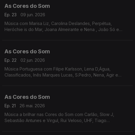
As Cores do Som
Ep. 23
09 jun. 2026
Música com Marisa Liz, Carolina Deslandes, Perpétua,
Heróchie is do Mar, Joana Almeirante e Nena , João Só e
Tiago Nogueira, Inês Marques Lucas, Filipe Karlsson, Yang e
Mark Exodus, Richie Campbell, Da Chick, Ban.
As Cores do Som
Ep. 22
02 jun. 2026
Música Portuguesa com Filipe Karlsson, Lena D,Água,
Classificados, Inês Marques Lucas, S.Pedro, Nena, Agir e
Mizzy Miles, Richie Campbell, Tiago Bettencourt, Os Quatro e
Meia e Miguel Araújo, Mafalda Veiga, Vizinhos.
As Cores do Som
Ep. 21
26 mai. 2026
Música a brilhar nas Cores do Som com Carlão, Slow J,
Sebastião Antunes e Virgul, Rui Veloso, UHF, Tiago
Bettencourt, Filipe Karlsson, Noble, Nena e Carolina de Deus,
Janeiro, Mafalda Veiga, S.Pedro, Inês Marques Lucas,