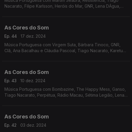
Música Portuguesa com Martim Seabra, Resistência, Tiago
Nacarato, Filipe Karlsson, Heróis do Mar, GNR, Lena DÁgua,
Perpétua, Bombazine, Rádio Macau, Classificados, Rui Veloso
As Cores do Som
Ep. 44
17 dez. 2024
Música Portuguesa com Virgem Suta, Bárbara Tinoco, GNR,
Clã, Ana Bacalhau e Cláudia Pascoal, Tiago Nacarato, Karetus
com Vitorino e Iolanda, Sétima Legião, Rádio Macau, Táxi,
Perpétua, Zoom.
As Cores do Som
Ep. 43
10 dez. 2024
Música Portuguesa com Bombazine, The Happy Mess, Ganso,
Tiago Nacarato, Perpétua, Rádio Macau, Sétima Legião, Lena
DÁgua, Sebastião Antunes e Virgul, Rui Veloso, Paulo Gonzo e
Raquel Tavares, Miguel Ângelo.
As Cores do Som
Ep. 42
03 dez. 2024