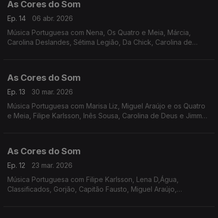
As Cores do Som
Ep. 14
06 abr. 2026
Música Portuguesa com Nena, Os Quatro e Meia, Márcia,
Carolina Deslandes, Sétima Legião, Da Chick, Carolina de
Deus, Vizinhos, Miguel Araújo, Mafalda Veiga, Táxi, S.Pedro e
Carolina de Deus, Miguel Ângelo.
As Cores do Som
Ep. 13
30 mar. 2026
Música Portuguesa com Marisa Liz, Miguel Araújo e os Quatro
e Meia, Filipe Karlsson, Inês Sousa, Carolina de Deus e Jimmy
P, Descendentes, Mafalda Veiga, Vizinhos, Nena e Joana
Almeirante, Sebastião Antunes, entre outros
As Cores do Som
Ep. 12
23 mar. 2026
Música Portuguesa com Filipe Karlsson, Lena D,Água,
Classificados, Gorjão, Capitão Fausto, Miguel Araújo,
Bombazine, Vizinhos, Amor Medo, Elisa, Nena, Mafalda Veiga.