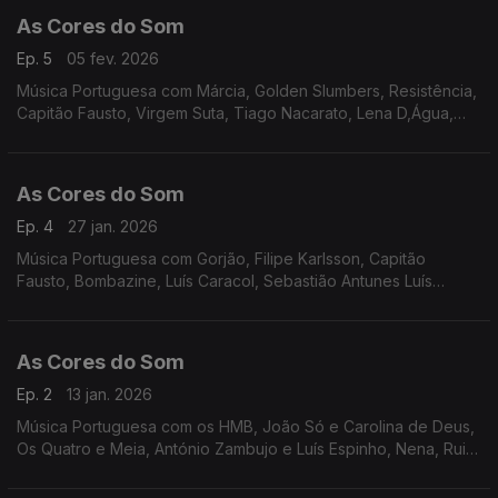
As Cores do Som
Ep. 5
05 fev. 2026
Música Portuguesa com Márcia, Golden Slumbers, Resistência,
Capitão Fausto, Virgem Suta, Tiago Nacarato, Lena D,Água,
S.Pedro, Matilda, Polo Norte, André Sardet, João Couto,
Sebastião Antunes.
As Cores do Som
Ep. 4
27 jan. 2026
Música Portuguesa com Gorjão, Filipe Karlsson, Capitão
Fausto, Bombazine, Luís Caracol, Sebastião Antunes Luís
Espinho e António Zambujo, S.Pedro e Carolina de Deus, Os
Vizinhos, Miguel Araújo, Delfins, Tiago Bettencourt
As Cores do Som
Ep. 2
13 jan. 2026
Música Portuguesa com os HMB, João Só e Carolina de Deus,
Os Quatro e Meia, António Zambujo e Luís Espinho, Nena, Rui
Veloso, Luís Caracol, Miguel Araújo, Filipe Karlsson, Os
Vizinhos, Marco Rodrigues, UHF, entre outros.