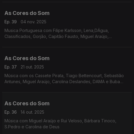
Quadra, Da Chick, Delfins.
As Cores do Som
Ep. 39
04 nov. 2025
Musica Portuguesa com Filipe Karlsson, Lena,DÁgua,
Classificados, Gorjão, Capitão Fausto, Miguel Araújo,
Bombazine, Carolina Deslandes, Tiago Nacarato, UHF, Tiago
Bettencourt, Sebastião Antunes e Virgul.
As Cores do Som
Ep. 37
21 out. 2025
Música com os Cassete Pirata, Tiago Bettencourt, Sebastião
Antunes, Miguel Araújo, Carolina Deslandes, DAMA e Buba
Espinho, Cais Sodré Funk Connection, Senza, Noble, Os
Vizinhos, entre outros.
As Cores do Som
Ep. 36
14 out. 2025
Música com Miguel Araújo e Rui Veloso, Bárbara Tinoco,
S.Pedro e Carolina de Deus