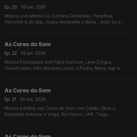
Ep. 23
09 jun. 2026
Música com Marisa Liz, Carolina Deslandes, Perpétua,
Heróchie is do Mar, Joana Almeirante e Nena , João Só e
Tiago Nogueira, Inês Marques Lucas, Filipe Karlsson, Yang e
Mark Exodus, Richie Campbell, Da Chick, Ban.
As Cores do Som
Ep. 22
02 jun. 2026
Música Portuguesa com Filipe Karlsson, Lena D,Água,
Classificados, Inês Marques Lucas, S.Pedro, Nena, Agir e
Mizzy Miles, Richie Campbell, Tiago Bettencourt, Os Quatro e
Meia e Miguel Araújo, Mafalda Veiga, Vizinhos.
As Cores do Som
Ep. 21
26 mai. 2026
Música a brilhar nas Cores do Som com Carlão, Slow J,
Sebastião Antunes e Virgul, Rui Veloso, UHF, Tiago
Bettencourt, Filipe Karlsson, Noble, Nena e Carolina de Deus,
Janeiro, Mafalda Veiga, S.Pedro, Inês Marques Lucas,
As Cores do Som