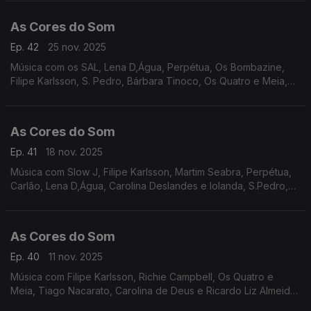
Karlsson, Noble, entre outros.
As Cores do Som
Ep. 42
25 nov. 2025
Música com os SAL, Lena D,Água, Perpétua, Os Bombazine,
Filipe Karlsson, S. Pedro, Bárbara Tinoco, Os Quatro e Meia,
Ricardo Ribeiro e Ana Moura, Sebastião Antunes e Virgul,
Carlão, Polo Norte, João Couto,
As Cores do Som
Ep. 41
18 nov. 2025
Música com Slow J, Filipe Karlsson, Martim Seabra, Perpétua,
Carlão, Lena D,Água, Carolina Deslandes e Iolanda, S.Pedro,
HMB, Ricardo Ribeiro e Ana Moura, Tiago Bettencourt, Branko
e Tainá, Os Vizinhos.
As Cores do Som
Ep. 40
11 nov. 2025
Música com Filipe Karlsson, Richie Campbell, Os Quatro e
Meia, Tiago Nacarato, Carolina de Deus e Ricardo Liz Almeida,
Os Perpétua, Bombazine, Boss AC, Tiago Bettencourt, Os