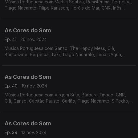
Música Portuguesa com Martim Seabra, Resistência, Perpétua,
Tiago Nacarato, Filipe Karlsson, Heróis do Mar, GNR, Inês
Marques Lucas, Rádio Macau, Xutos e Pontapés, Ultraleve,
The Happy Mess.
As Cores do Som
Ep. 41
26 nov. 2024
Música Portuguesa com Ganso, The Happy Mess, Clã,
Bombazine, Perpétua, Táxi, Tiago Nacarato, Lena DÁgua,
Sebastião Antunes e Virgul, UHF, Delfins, Tim e Teresa
Salgueiro.
As Cores do Som
Ep. 40
19 nov. 2024
Música Portuguesa com Virgem Suta, Bárbara Tinoco, GNR,
Clã, Ganso, Capitão Fausto, Carlão, Tiago Nacarato, S.Pedro,
Lena DÁgua, Rádio Macau, Sétima Legião, Resistência.
As Cores do Som
Ep. 39
12 nov. 2024