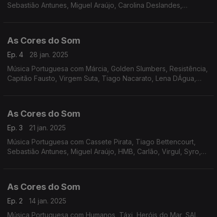
Sebastião Antunes, Miguel Araújo, Carolina Deslandes,
Perpétua, Zoom, GNR, S.Pedro, Tiago Nacarato, Diva,
Classificados.
As Cores do Som
Ep. 4
28 jan. 2025
Música Portuguesa com Márcia, Golden Slumbers, Resistência,
Capitão Fausto, Virgem Suta, Tiago Nacarato, Lena DÁgua,
João Couto, Táxi, GNR, Rádio Macau, Delfins.
As Cores do Som
Ep. 3
21 jan. 2025
Música Portuguesa com Cassete Pirata, Tiago Bettencourt,
Sebastião Antunes, Miguel Araújo, HMB, Carlão, Virgul, Syro,
Polo Norte, Luisa Sobral, Vitorino e Cuca Roseta, Mariza e
Vanesa Martín, Rui Veloso.
As Cores do Som
Ep. 2
14 jan. 2025
Música Portuguesa com Humanos, Táxi, Heróis do Mar, SAL,