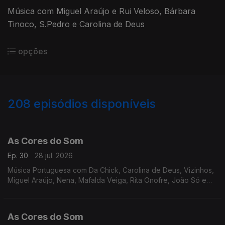
Música com Miguel Araújo e Rui Veloso, Bárbara
Tinoco, S.Pedro e Carolina de Deus
opções
208
episódios disponíveis
928201
909603
889786
867529
846536
829065
809882
784413
762400
As Cores do Som
Ep. 30
28 jul. 2026
Música Portuguesa com Da Chick, Carolina de Deus, Vizinhos,
Miguel Araújo, Nena, Mafalda Veiga, Rita Onofre, João Só e
Tiago Nogueira, Filipe Karlsson, Delfins, Polo Norte, André
Sardet, Sebastião Antunes.
As Cores do Som