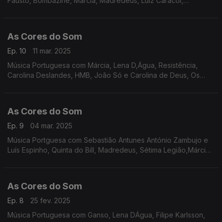
Fausto, Bombazine, Márcia, Madredeus, Luiz Caracol,
Sebastião Antunes com Luís Peixoto e António Zambujo, João
Só e Carolina de Deus, Expensive Soul, Tiago Nacarato.
As Cores do Som
Ep. 10
11 mar. 2025
Música Portuguesa com Márcia, Lena D,Água, Resistência,
Carolina Deslandes, HMB, João Só e Carolina de Deus, Os
Quatro e Meia, Sebastião Antunes com Luís Espinho e António
Zambujo, Bárbara Tinoco e Buba Espinho.
As Cores do Som
Ep. 9
04 mar. 2025
Música Portguesa com Sebastião Antunes António Zambujo e
Luís Espinho, Quinta do Bill, Madredeus, Sétima Legião,Márcia,
Os Quatro e Meia, S.Pedro, HMB, Expensive Soul, Miguel
Araújo, Polo Norte, André Sardet.
As Cores do Som
Ep. 8
25 fev. 2025
Música Portuguesa com Ganso, Lena DÁgua, Filipe Karlsson,