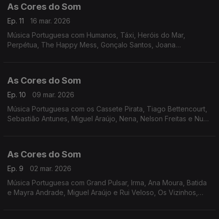
As Cores do Som
Ep. 11
16 mar. 2026
Música Portuguesa com Humanos, Táxi, Heróis do Mar,
Perpétua, The Happy Mess, Gonçalo Santos, Joana
Almeirante, Amor Medo, Mafalda Veiga, Miguel Araújo,
Descendentes, Os Vizinhos, Filipe Karlsson
As Cores do Som
Ep. 10
09 mar. 2026
Música Portuguesa com os Cassete Pirata, Tiago Bettencourt,
Sebastião Antunes, Miguel Araújo, Nena, Nelson Freitas e Nuno
Ribeiro, Os Vizinhos, Descendentes, João Só e Tiago
Nogueira, David Fonseca, entre outros.
As Cores do Som
Ep. 9
02 mar. 2026
Música Portuguesa com Grand Pulsar, Irma, Ana Moura, Batida
e Mayra Andrade, Miguel Araújo e Rui Veloso, Os Vizinhos,
Descendentes, S.Pedro, Carolina de Deus e Luís Trigacheiro,
Bárbara Tinoco e Buba Espinho.