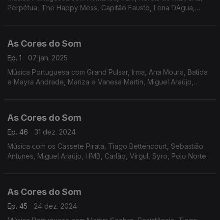
Perpétua, The Happy Mess, Capitão Fausto, Lena DÁgua,
Marisa Liz, Mia Tomé, Sebastião Antunes e Virgul, Quinta do
Bill,Tiago Nacarato.
As Cores do Som
Ep. 1
07 jan. 2025
Música Portuguesa com Grand Pulsar, Irma, Ana Moura, Batida
e Mayra Andrade, Mariza e Vanesa Martín, Miguel Araújo,
Sebastião Antunes, Deolinda, Nena e Luís Trigacheiro, Polo
Norte, Rádio Macau, Zoom.
As Cores do Som
Ep. 46
31 dez. 2024
Música com os Cassete Pirata, Tiago Bettencourt, Sebastião
Antunes, Miguel Araújo, HMB, Carlão, Virgul, Syro, Polo Norte,
Rita e os Usados de Qualidade, Perpétua, Lena DÁgua,
As Cores do Som
Ep. 45
24 dez. 2024