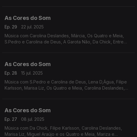
Expensive Soul, S.Pedro e Carolina de Deus, Nena, Sebastião
Antunes e João Pedro Pais, Cristovam.
As Cores do Som
Ep. 29
22 jul. 2025
Música com Carolina Deslandes, Márcia, Os Quatro e Meia,
S.Pedro e Carolina de Deus, A Garota Não, Da Chick, Entre
Aspas, Sebastião Antunes e Virgul, Senza, Miguel Araújo, Rui
Veloso, Mariza e Vanesa Martín, Matay.
As Cores do Som
Ep. 28
15 jul. 2025
Música com S.Pedro e Carolina de Deus, Lena D,Água, Filipe
Karlsson, Marisa Liz, Os Quatro e Meia, Carolina Deslandes,
Perpétua, Sebastião Antunes e Virgul, Quinta do Bill, Rui
Veloso, Mafalda Veiga, Márcia..
As Cores do Som
Ep. 27
08 jul. 2025
Música com Da Chick, Filipe Karlsson, Carolina Deslandes,
Marisa Liz, Miguel Araújo e os Quatro e Meia, Mariza e