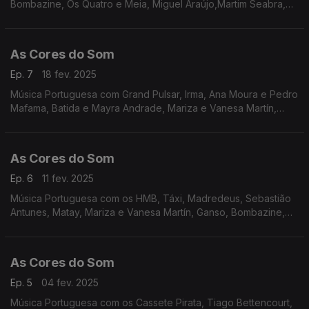
Bombazine, Os Quatro e Meia, Miguel Araújo,Martim Seabra,
Gorjão, Capitão Fausto, GNR, Xutos e Pontapés, Rui Veloso.
As Cores do Som
Ep. 7
18 fev. 2025
Música Portuguesa com Grand Pulsar, Irma, Ana Moura e Pedro
Mafama, Batida e Mayra Andrade, Mariza e Vanesa Martín,
Miguel Araújo, Sebastião Antunes, Tiago Bettencourt, João Só
e Carolina de Deus, Miguel Ângelo.
As Cores do Som
Ep. 6
11 fev. 2025
Música Portuguesa com os HMB, Táxi, Madredeus, Sebastião
Antunes, Matay, Mariza e Vanesa Martín, Ganso, Bombazine,
The Happy Mess, Lena DÁgua, Carolina Deslandes, Delfins.
As Cores do Som
Ep. 5
04 fev. 2025
Música Portuguesa com os Cassete Pirata, Tiago Bettencourt,