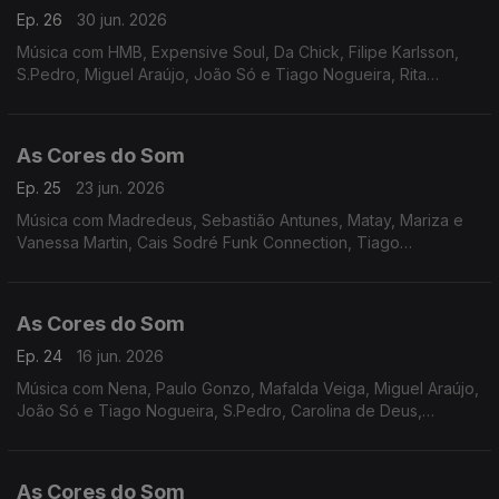
Ep. 26
30 jun. 2026
Música com HMB, Expensive Soul, Da Chick, Filipe Karlsson,
S.Pedro, Miguel Araújo, João Só e Tiago Nogueira, Rita
Onofre, Perpétua, Martim Seabra, Miguel Ângelo.
As Cores do Som
Ep. 25
23 jun. 2026
Música com Madredeus, Sebastião Antunes, Matay, Mariza e
Vanessa Martin, Cais Sodré Funk Connection, Tiago
Bettencourt, André Sardet, Miguel Araújo, Paulo Gonzo, Inês
Marques Lucas, Carolina de Deus, Rita Onofre,S.Pedro.
As Cores do Som
Ep. 24
16 jun. 2026
Música com Nena, Paulo Gonzo, Mafalda Veiga, Miguel Araújo,
João Só e Tiago Nogueira, S.Pedro, Carolina de Deus,
Bárbara Tinoco e Bárbara Bandira, Tiago Nacarato, Tiago
Bettencourt, João Couto, Rui Veloso.
As Cores do Som