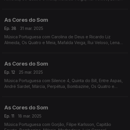
D,Água, Miguel Araújo, The Happy Mess, Márcia, Sebastião
Antunes com Luís Espinho e António Zambujo.
As Cores do Som
Ep. 38
31 mar. 2025
Música Portuguesa com Carolina de Deus e Ricardo Liz
Almeida, Os Quatro e Meia, Mafalda Veiga, Rui Veloso, Lena
D,Água, Miguel Araújo, The Happy Mess, Márcia, Branko e
Tainá, Paulo Gonzo, Pedro Moutinho
As Cores do Som
Ep. 12
25 mar. 2025
Música Portuguesa com Silence 4, Quinta do Bill, Entre Aspas,
André Sardet, Márcia, Perpétua, Bombazine, Os Quatro e
Meia, Marta Lima e Ben Monteiro, Expensive Soul, Curt Davis,
Virgul, Boss AC.
As Cores do Som
Ep. 11
18 mar. 2025
Música Portuguesa com Gorjão, Filipe Karlsson, Capitão