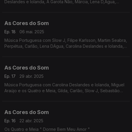
Deslandes e Iolanda, A Garota Não, Márcia, Lena D,Água,
Bombazine, Nena, Perpétua, Entre Aspas, Rádio Macau, Os
Quatro e Meia.
As Cores do Som
Ep. 18
06 mai. 2025
Música Portuguesa com Slow J, Filipe Karlsson, Martim Seabra,
Perpétua, Carlão, Lena DÁgua, Carolina Deslandes e Iolanda,
Os Quatro e Meia, Luís Peixoto e António Zambujo, Luís
Caracol, Táxi, Heróis do Mar.
As Cores do Som
Ep. 17
29 abr. 2025
Música Portuguesa com Carolina Deslandes e Iolanda, Miguel
Araújo e os Quatro e Meia, Gilda, Carlão, Slow J, Sebastião
Antunes e Virgul, Mutu, Filipe Karlsson, Márcia, Os Quatro e
Meia, Rui Veloso, Frankie Chavez.
As Cores do Som
Ep. 16
22 abr. 2025
Os Quatro e Meia " Dorme Bem Meu Amor "