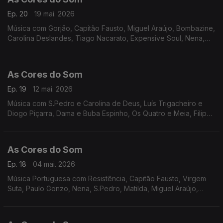
Ep. 20
19 mai. 2026
Música com Gorjão, Capitão Fausto, Miguel Araújo, Bombazine,
Carolina Deslandes, Tiago Nacarato, Expensive Soul, Nena,
Inês Apenas, Picas, Vizinhos, Richie Campbell, Virgul, Berg e
Boss AC.
As Cores do Som
Ep. 19
12 mai. 2026
Música com S.Pedro e Carolina de Deus, Luís Trigacheiro e
Diogo Piçarra, Dama e Buba Espinho, Os Quatro e Meia, Filipe
Karlsson, Mafalda Veiga , Agir, Richie Campbell, Carlão, Da
Chick, Gilda, Delfins.
As Cores do Som
Ep. 18
04 mai. 2026
Música Portuguesa com Resistência, Capitão Fausto, Virgem
Suta, Paulo Gonzo, Nena, S.Pedro, Matilda, Miguel Araújo,
Tiago Nacarato, Filipe Karlsson, Siraiva, Da Chick, Carolina
Deslandes.