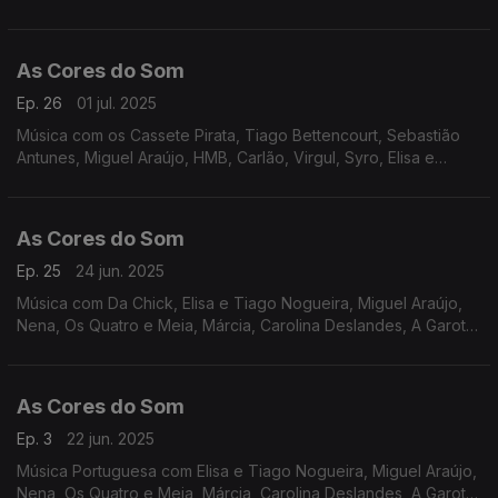
Vanessa Martín, Táxi, Nena, Cristóvam, Tiago Nacarato, UHF,
Rádio Macau.
As Cores do Som
Ep. 26
01 jul. 2025
Música com os Cassete Pirata, Tiago Bettencourt, Sebastião
Antunes, Miguel Araújo, HMB, Carlão, Virgul, Syro, Elisa e
Tiago Nogueira, Lena DÁgua, Resistência, Marisa Liz, Carolina
Deslandes, Da Chick.
As Cores do Som
Ep. 25
24 jun. 2025
Música com Da Chick, Elisa e Tiago Nogueira, Miguel Araújo,
Nena, Os Quatro e Meia, Márcia, Carolina Deslandes, A Garota
Não, Sebastião Antunes, Sétima Legião, The Happy Mess,
UHF, João Couto.
As Cores do Som
Ep. 3
22 jun. 2025
Música Portuguesa com Elisa e Tiago Nogueira, Miguel Araújo,
Nena, Os Quatro e Meia, Márcia, Carolina Deslandes, A Garota