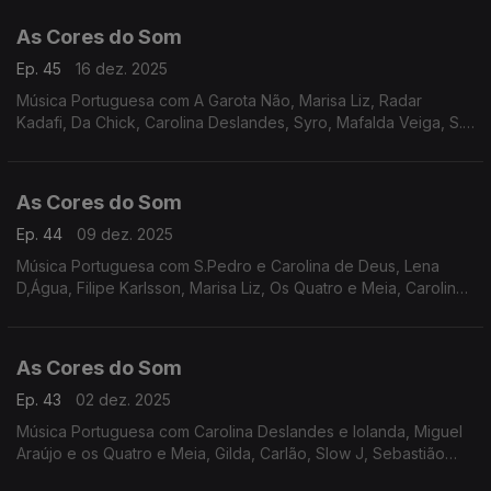
e Meia e Miguel Araújo, entre outros.
As Cores do Som
Ep. 45
16 dez. 2025
Música Portuguesa com A Garota Não, Marisa Liz, Radar
Kadafi, Da Chick, Carolina Deslandes, Syro, Mafalda Veiga, S.
Pedro e Carolina de Deus, Os Vizinhos, Nena e Carolina de
Deus, Matay, Táxi, Rádio Macau.
As Cores do Som
Ep. 44
09 dez. 2025
Música Portuguesa com S.Pedro e Carolina de Deus, Lena
D,Água, Filipe Karlsson, Marisa Liz, Os Quatro e Meia, Carolina
Deslandes, Perpétua, Heróis do Mar, Quadra, Os Azeitonas, Os
Vizinhos, Nena e Joana Almeirante.
As Cores do Som
Ep. 43
02 dez. 2025
Música Portuguesa com Carolina Deslandes e Iolanda, Miguel
Araújo e os Quatro e Meia, Gilda, Carlão, Slow J, Sebastião
Antunes e Virgul, Rui Veloso, UHF, Tiago Bettencourt, Filipe