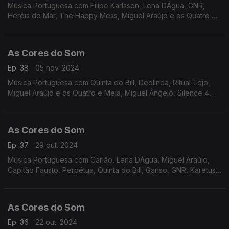
Música Portuguesa com Filipe Karlsson, Lena DÁgua, GNR,
Heróis do Mar, The Happy Mess, Miguel Araújo e os Quatro e
Meia, Mafalda Veiga, JAFUIPEDRO, Sebastião Antunes e Virgul,
Viviane, Resistência, Best Youth.
As Cores do Som
Ep. 38
05 nov. 2024
Música Portuguesa com Quinta do Bill, Deolinda, Ritual Tejo,
Miguel Araújo e os Quatro e Meia, Miguel Ângelo, Silence 4,
Polo Norte, Táxi, UHF, Tiago Nacarato e Ana Bacalhau, António
Variações.
As Cores do Som
Ep. 37
29 out. 2024
Música Portuguesa com Carlão, Lena DÁgua, Miguel Araújo,
Capitão Fausto, Perpétua, Quinta do Bill, Ganso, GNR, Karetus
com Vitorino e Iolanda, Sebastião Antunes e Virgul, UHF, Xutos
e Pontapés.
As Cores do Som
Ep. 36
22 out. 2024