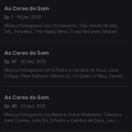
As Cores do Som
Ep. 1
06 jan. 2026
Música Portuguesa com Os Humanos, Táxi, Heróis do Mar,
SAL, Perpétua, The Happy Mess, Tiago Nacarato, Miguel
Carmona, Miguel Araújo e Buba Espinho, Carolina de Deus e
Jimmy P, Os Vizinhos, entre outros.
As Cores do Som
Ep. 47
30 dez. 2025
Música Portuguesa com S.Pedro e Carolina de Deus, Lena
D,Água, Filipe Karlsson, Marisa Liz, Os Quatro e Meia, Carolina
Deslandes, Perpétua, Heróis do Mar, Quadra, Os Azeitonas, Os
Vizinhos, Nena e Joana Almeirante.
As Cores do Som
Ep. 46
23 dez. 2025
Música Portuguesa com Nena e Joana Almeirante, Calema e
Sara Correia, João Só, S.Pedro e Carolina de Deus, Luís
Trigacheiro e Diogo Piçarra, Dama e Buba Espinho, Os Quatro