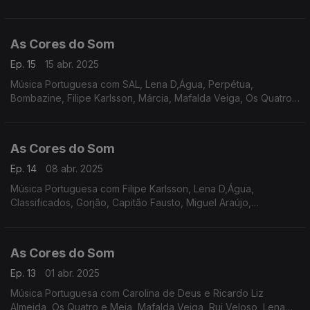
As Cores do Som
Ep. 15
15 abr. 2025
Música Portuguesa com SAL, Lena D,Água, Perpétua,
Bombazine, Filipe Karlsson, Márcia, Mafalda Veiga, Os Quatro
e Meia, Carolina Deslandes e Iolanda, Sebastião Antunes Luís
Espinho e António Zambujo, entre outros.
As Cores do Som
Ep. 14
08 abr. 2025
Música Portuguesa com Filipe Karlsson, Lena D,Água,
Classificados, Gorjão, Capitão Fausto, Miguel Araújo,
Bombazine, Carolina Deslandes, Tiago Nacarato, Perpétua,
Táxi, Paulo Gonzo.
As Cores do Som
Ep. 13
01 abr. 2025
Música Portuguesa com Carolina de Deus e Ricardo Liz
Almeida, Os Quatro e Meia, Mafalda Veiga, Rui Veloso, Lena