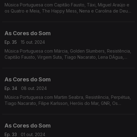
Música Portuguesa com Capitão Fausto, Táxi, Miguel Araújo e
os Quatro e Meia, The Happy Mess, Nena e Carolina de Deus,
Paulo Gonzo e Raquel Tavares, Miguel Ângelo, Best Youth,
Karetus com Vitorino e Iolanda, entre outros
As Cores do Som
Ep. 35
15 out. 2024
Música Portuguesa com Márcia, Golden Slumbers, Resistência,
Capitão Fausto, Virgem Suta, Tiago Nacarato, Lena DÁgua,
João Maia Ferreira com Alex DAlva, Ganso, Entre Aspas, Heróis
do Mar, Táxi.
As Cores do Som
Ep. 34
08 out. 2024
Música Portuguesa com Martim Seabra, Resistência, Perpétua,
Tiago Nacarato, Filipe Karlsson, Heróis do Mar, GNR, Os
Karetus com Vitorino e Iolanda, Os Bombazine, Lena DÁgua,
Sebastião Antunes, Quinta do Bill, Rádio Macau
As Cores do Som
Ep. 33
01 out. 2024