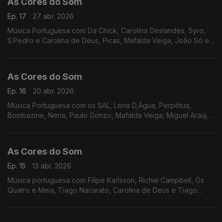
As Cores do Som
Ep. 17
27 abr. 2026
Música Portuguesa com Da Chick, Carolina Deslandes, Syro,
S.Pedro e Carolina de Deus, Picas, Mafalda Veiga, João Só e
Tiago Nogueira, Tiago Nacarato, Richie Campbell, Elisa, Nena,
Ana Moura, Paulo Gonzo, Miguel Ângelo.
As Cores do Som
Ep. 16
20 abr. 2026
Música Portuguesa com os SAL, Lena D,Água, Perpétua,
Bombazine, Nena, Paulo Gonzo, Mafalda Veiga, Miguel Araújo,
Filipe Karlsson, Da Chick, S.Pedro, Carolina de Deus.
As Cores do Som
Ep. 15
13 abr. 2026
Música portuguesa com Filipe Karlsson, Richie Campbell, Os
Quatro e Meia, Tiago Nacarato, Carolina de Deus e Tiago
Nogueira, Perpétua, Bombazine, Boss AC, Miguel Araújo, Da
Chick, Blackout, Siraiva.