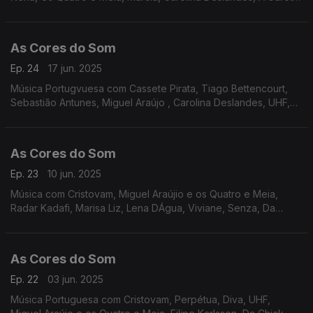
Não, Sebastião Antunes, Sétima Legião, Carolina de Deus, Os
Vizinhos, entre outros.
As Cores do Som
Ep. 24
17 jun. 2025
Música Portugvuesa com Cassete Pirata, Tiago Bettencourt,
Sebastião Antunes, Miguel Araújo , Carolina Deslandes, UHF,
Entre Aspas, Da Chick, D,Alva, Filipe Karlsson, Humanos,
As Cores do Som
Ep. 23
10 jun. 2025
Música com Cristovam, Miguel Araújio e os Quatro e Meia,
Radar Kadafi, Marisa Liz, Lena DÁgua, Viviane, Senza, Da
Chick, Filipe Karlsson, Perpétua, UHF, Sebastião Antunes.
As Cores do Som
Ep. 22
03 jun. 2025
Música Portuguesa com Cristovam, Perpétua, Diva, UHF,