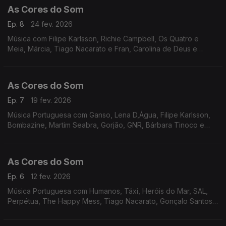
As Cores do Som
Ep. 8
24 fev. 2026
Música com Filipe Karlsson, Richie Campbell, Os Quatro e
Meia, Márcia, Tiago Nacarato e Fran, Carolina de Deus e
Ricardo Liz Almeida, Perpétua, Bombazine, Boss AC, Tiago
Bettencourt, Da Chick, Inês Apenas, Miguel Ângelo.
As Cores do Som
Ep. 7
19 fev. 2026
Música Portuguesa com Ganso, Lena D,Água, Filipe Karlsson,
Bombazine, Martim Seabra, Gorjão, GNR, Bárbara Tinoco e
Mari Froes, Inês Apenas, Nena e Carolina de Deus, Matilda, Os
Vizinhos, Miguel Araújo e Rui Veloso.
As Cores do Som
Ep. 6
12 fev. 2026
Música Portuguesa com Humanos, Táxi, Heróis do Mar, SAL,
Perpétua, The Happy Mess, Tiago Nacarato, Gonçalo Santos,
Noble, Ban, GNR, Radio Macau.