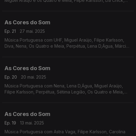
Miguel Araújo e os Quatro e Meia, Filipe Karlsson, Da Chick,
Lena D,Água, Rádio Macau, Xutos e Pontapés, Zoom.
As Cores do Som
Ep. 21
27 mai. 2025
Música Portuguesa com UHF, Miguel Araújo, Filipe Karlsson,
Diva, Nena, Os Quatro e Meia, Perpétua, Lena D,Água, Márcia,
Madredeus, Sétima Legião.
As Cores do Som
Ep. 20
20 mai. 2025
Música Portuguesa com Nena, Lena D,Água, Miguel Araújo,
Filipe Karlsson, Perpétua, Sétima Legião, Os Quatro e Meia,
Sebastião Antunes Luís Espinho e António Zambujo, Mutu,
Carolina Deslandes e Iolanda, Táxi, entre outros
As Cores do Som
Ep. 19
13 mai. 2025
Música Portuguesa com Astra Vaga, Filipe Karlsson, Carolina