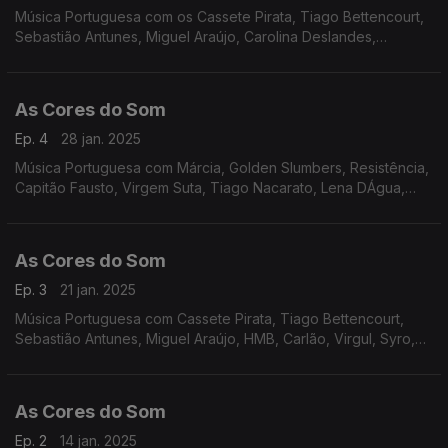
Música Portuguesa com os Cassete Pirata, Tiago Bettencourt,
Sebastião Antunes, Miguel Araújo, Carolina Deslandes,
Perpétua, Zoom, GNR, S.Pedro, Tiago Nacarato, Diva,
Classificados.
As Cores do Som
Ep. 4
28 jan. 2025
Música Portuguesa com Márcia, Golden Slumbers, Resistência,
Capitão Fausto, Virgem Suta, Tiago Nacarato, Lena DÁgua,
João Couto, Táxi, GNR, Rádio Macau, Delfins.
As Cores do Som
Ep. 3
21 jan. 2025
Música Portuguesa com Cassete Pirata, Tiago Bettencourt,
Sebastião Antunes, Miguel Araújo, HMB, Carlão, Virgul, Syro,
Polo Norte, Luisa Sobral, Vitorino e Cuca Roseta, Mariza e
Vanesa Martín, Rui Veloso.
As Cores do Som
Ep. 2
14 jan. 2025