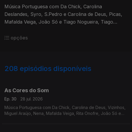
Música Portuguesa com Da Chick, Carolina
Deslandes, Syro, S.Pedro e Carolina de Deus, Picas,
Mafalda Veiga, João Só e Tiago Nogueira, Tiago
Nacarato, Richie Campbell, Elisa, Nena, Ana Moura,
Paulo Gonzo, Miguel Ângelo.
opções
208
episódios disponíveis
928201
909603
889786
867529
846536
829065
809882
784413
762400
As Cores do Som
Ep. 30
28 jul. 2026
Música Portuguesa com Da Chick, Carolina de Deus, Vizinhos,
Miguel Araújo, Nena, Mafalda Veiga, Rita Onofre, João Só e
Tiago Nogueira, Filipe Karlsson, Delfins, Polo Norte, André
Sardet, Sebastião Antunes.