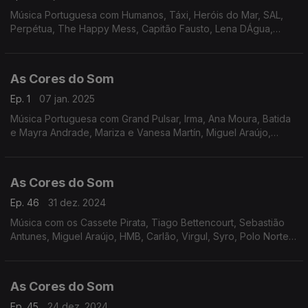
Música Portuguesa com Humanos, Táxi, Heróis do Mar, SAL,
Perpétua, The Happy Mess, Capitão Fausto, Lena DÁgua,
Marisa Liz, Mia Tomé, Sebastião Antunes e Virgul, Quinta do
Bill,Tiago Nacarato.
As Cores do Som
Ep. 1
07 jan. 2025
Música Portuguesa com Grand Pulsar, Irma, Ana Moura, Batida
e Mayra Andrade, Mariza e Vanesa Martín, Miguel Araújo,
Sebastião Antunes, Deolinda, Nena e Luís Trigacheiro, Polo
Norte, Rádio Macau, Zoom.
As Cores do Som
Ep. 46
31 dez. 2024
Música com os Cassete Pirata, Tiago Bettencourt, Sebastião
Antunes, Miguel Araújo, HMB, Carlão, Virgul, Syro, Polo Norte,
Rita e os Usados de Qualidade, Perpétua, Lena DÁgua,
As Cores do Som
Ep. 45
24 dez. 2024