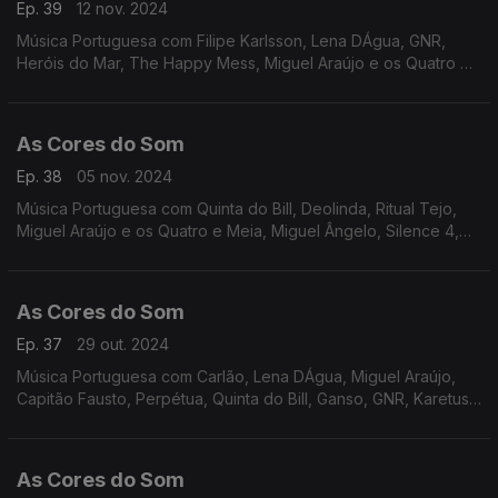
Ep. 39
12 nov. 2024
Música Portuguesa com Filipe Karlsson, Lena DÁgua, GNR,
Heróis do Mar, The Happy Mess, Miguel Araújo e os Quatro e
Meia, Mafalda Veiga, JAFUIPEDRO, Sebastião Antunes e Virgul,
Viviane, Resistência, Best Youth.
As Cores do Som
Ep. 38
05 nov. 2024
Música Portuguesa com Quinta do Bill, Deolinda, Ritual Tejo,
Miguel Araújo e os Quatro e Meia, Miguel Ângelo, Silence 4,
Polo Norte, Táxi, UHF, Tiago Nacarato e Ana Bacalhau, António
Variações.
As Cores do Som
Ep. 37
29 out. 2024
Música Portuguesa com Carlão, Lena DÁgua, Miguel Araújo,
Capitão Fausto, Perpétua, Quinta do Bill, Ganso, GNR, Karetus
com Vitorino e Iolanda, Sebastião Antunes e Virgul, UHF, Xutos
e Pontapés.
As Cores do Som