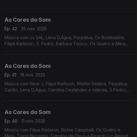
Antunes e Virgul, Rui Veloso, UHF, Tiago Bettencourt, Filipe
Karlsson, Noble, entre outros.
As Cores do Som
Ep. 42
25 nov. 2025
Música com os SAL, Lena D,Água, Perpétua, Os Bombazine,
Filipe Karlsson, S. Pedro, Bárbara Tinoco, Os Quatro e Meia,
Ricardo Ribeiro e Ana Moura, Sebastião Antunes e Virgul,
Carlão, Polo Norte, João Couto,
As Cores do Som
Ep. 41
18 nov. 2025
Música com Slow J, Filipe Karlsson, Martim Seabra, Perpétua,
Carlão, Lena D,Água, Carolina Deslandes e Iolanda, S.Pedro,
HMB, Ricardo Ribeiro e Ana Moura, Tiago Bettencourt, Branko
e Tainá, Os Vizinhos.
As Cores do Som
Ep. 40
11 nov. 2025
Música com Filipe Karlsson, Richie Campbell, Os Quatro e
Meia, Tiago Nacarato, Carolina de Deus e Ricardo Liz Almeida,