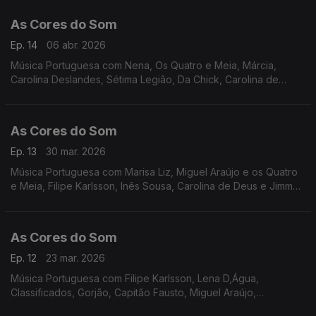
Chick, Blackout, Siraiva.
As Cores do Som
Ep. 14
06 abr. 2026
Música Portuguesa com Nena, Os Quatro e Meia, Márcia,
Carolina Deslandes, Sétima Legião, Da Chick, Carolina de
Deus, Vizinhos, Miguel Araújo, Mafalda Veiga, Táxi, S.Pedro e
Carolina de Deus, Miguel Ângelo.
As Cores do Som
Ep. 13
30 mar. 2026
Música Portuguesa com Marisa Liz, Miguel Araújo e os Quatro
e Meia, Filipe Karlsson, Inês Sousa, Carolina de Deus e Jimmy
P, Descendentes, Mafalda Veiga, Vizinhos, Nena e Joana
Almeirante, Sebastião Antunes, entre outros
As Cores do Som
Ep. 12
23 mar. 2026
Música Portuguesa com Filipe Karlsson, Lena D,Água,
Classificados, Gorjão, Capitão Fausto, Miguel Araújo,
Bombazine, Vizinhos, Amor Medo, Elisa, Nena, Mafalda Veiga.