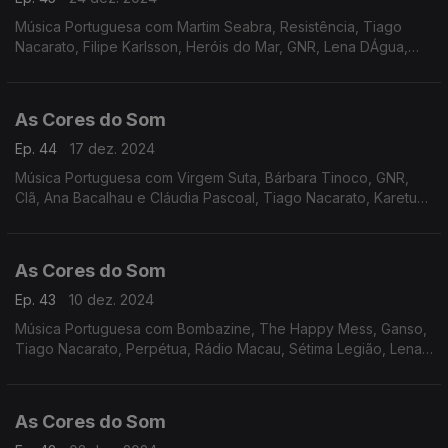
Música Portuguesa com Martim Seabra, Resistência, Tiago
Nacarato, Filipe Karlsson, Heróis do Mar, GNR, Lena DÁgua,
Perpétua, Bombazine, Rádio Macau, Classificados, Rui Veloso
As Cores do Som
Ep. 44
17 dez. 2024
Música Portuguesa com Virgem Suta, Bárbara Tinoco, GNR,
Clã, Ana Bacalhau e Cláudia Pascoal, Tiago Nacarato, Karetus
com Vitorino e Iolanda, Sétima Legião, Rádio Macau, Táxi,
Perpétua, Zoom.
As Cores do Som
Ep. 43
10 dez. 2024
Música Portuguesa com Bombazine, The Happy Mess, Ganso,
Tiago Nacarato, Perpétua, Rádio Macau, Sétima Legião, Lena
DÁgua, Sebastião Antunes e Virgul, Rui Veloso, Paulo Gonzo e
Raquel Tavares, Miguel Ângelo.
As Cores do Som