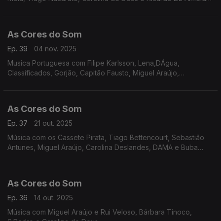
Os Perpétua, Bombazine, Boss AC, Tiago Bettencourt, Os
Quadra, Da Chick, Delfins.
As Cores do Som
Ep. 39
04 nov. 2025
Musica Portuguesa com Filipe Karlsson, Lena,DÁgua,
Classificados, Gorjão, Capitão Fausto, Miguel Araújo,
Bombazine, Carolina Deslandes, Tiago Nacarato, UHF, Tiago
Bettencourt, Sebastião Antunes e Virgul.
As Cores do Som
Ep. 37
21 out. 2025
Música com os Cassete Pirata, Tiago Bettencourt, Sebastião
Antunes, Miguel Araújo, Carolina Deslandes, DAMA e Buba
Espinho, Cais Sodré Funk Connection, Senza, Noble, Os
Vizinhos, entre outros.
As Cores do Som
Ep. 36
14 out. 2025
Música com Miguel Araújo e Rui Veloso, Bárbara Tinoco,