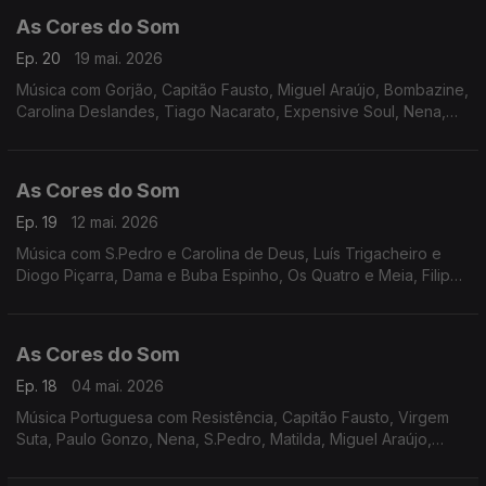
As Cores do Som
Ep. 20
19 mai. 2026
Música com Gorjão, Capitão Fausto, Miguel Araújo, Bombazine,
Carolina Deslandes, Tiago Nacarato, Expensive Soul, Nena,
Inês Apenas, Picas, Vizinhos, Richie Campbell, Virgul, Berg e
Boss AC.
As Cores do Som
Ep. 19
12 mai. 2026
Música com S.Pedro e Carolina de Deus, Luís Trigacheiro e
Diogo Piçarra, Dama e Buba Espinho, Os Quatro e Meia, Filipe
Karlsson, Mafalda Veiga , Agir, Richie Campbell, Carlão, Da
Chick, Gilda, Delfins.
As Cores do Som
Ep. 18
04 mai. 2026
Música Portuguesa com Resistência, Capitão Fausto, Virgem
Suta, Paulo Gonzo, Nena, S.Pedro, Matilda, Miguel Araújo,
Tiago Nacarato, Filipe Karlsson, Siraiva, Da Chick, Carolina
Deslandes.