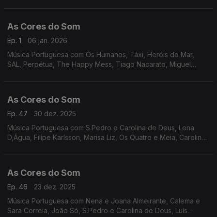
Veloso, Luís Caracol, Miguel Araújo, Filipe Karlsson, Os
Vizinhos, Marco Rodrigues, UHF, entre outros.
As Cores do Som
Ep. 1
06 jan. 2026
Música Portuguesa com Os Humanos, Táxi, Heróis do Mar,
SAL, Perpétua, The Happy Mess, Tiago Nacarato, Miguel
Carmona, Miguel Araújo e Buba Espinho, Carolina de Deus e
Jimmy P, Os Vizinhos, entre outros.
As Cores do Som
Ep. 47
30 dez. 2025
Música Portuguesa com S.Pedro e Carolina de Deus, Lena
D,Água, Filipe Karlsson, Marisa Liz, Os Quatro e Meia, Carolina
Deslandes, Perpétua, Heróis do Mar, Quadra, Os Azeitonas, Os
Vizinhos, Nena e Joana Almeirante.
As Cores do Som
Ep. 46
23 dez. 2025
Música Portuguesa com Nena e Joana Almeirante, Calema e
Sara Correia, João Só, S.Pedro e Carolina de Deus, Luís