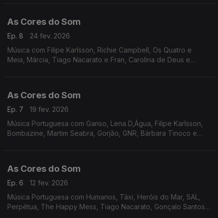
Bárbara Tinoco e Buba Espinho.
As Cores do Som
Ep. 8
24 fev. 2026
Música com Filipe Karlsson, Richie Campbell, Os Quatro e
Meia, Márcia, Tiago Nacarato e Fran, Carolina de Deus e
Ricardo Liz Almeida, Perpétua, Bombazine, Boss AC, Tiago
Bettencourt, Da Chick, Inês Apenas, Miguel Ângelo.
As Cores do Som
Ep. 7
19 fev. 2026
Música Portuguesa com Ganso, Lena D,Água, Filipe Karlsson,
Bombazine, Martim Seabra, Gorjão, GNR, Bárbara Tinoco e
Mari Froes, Inês Apenas, Nena e Carolina de Deus, Matilda, Os
Vizinhos, Miguel Araújo e Rui Veloso.
As Cores do Som
Ep. 6
12 fev. 2026
Música Portuguesa com Humanos, Táxi, Heróis do Mar, SAL,
Perpétua, The Happy Mess, Tiago Nacarato, Gonçalo Santos,
Noble, Ban, GNR, Radio Macau.