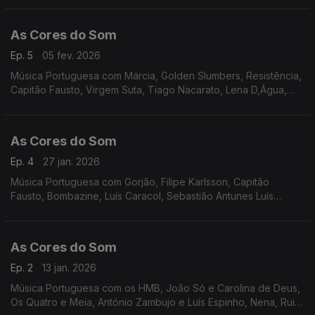
As Cores do Som
Ep. 5
05 fev. 2026
Música Portuguesa com Márcia, Golden Slumbers, Resistência,
Capitão Fausto, Virgem Suta, Tiago Nacarato, Lena D,Água,
S.Pedro, Matilda, Polo Norte, André Sardet, João Couto,
Sebastião Antunes.
As Cores do Som
Ep. 4
27 jan. 2026
Música Portuguesa com Gorjão, Filipe Karlsson, Capitão
Fausto, Bombazine, Luís Caracol, Sebastião Antunes Luís
Espinho e António Zambujo, S.Pedro e Carolina de Deus, Os
Vizinhos, Miguel Araújo, Delfins, Tiago Bettencourt
As Cores do Som
Ep. 2
13 jan. 2026
Música Portuguesa com os HMB, João Só e Carolina de Deus,
Os Quatro e Meia, António Zambujo e Luís Espinho, Nena, Rui