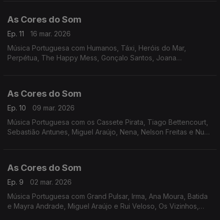
As Cores do Som
Ep. 11
16 mar. 2026
Música Portuguesa com Humanos, Táxi, Heróis do Mar,
Perpétua, The Happy Mess, Gonçalo Santos, Joana
Almeirante, Amor Medo, Mafalda Veiga, Miguel Araújo,
Descendentes, Os Vizinhos, Filipe Karlsson
As Cores do Som
Ep. 10
09 mar. 2026
Música Portuguesa com os Cassete Pirata, Tiago Bettencourt,
Sebastião Antunes, Miguel Araújo, Nena, Nelson Freitas e Nuno
Ribeiro, Os Vizinhos, Descendentes, João Só e Tiago
Nogueira, David Fonseca, entre outros.
As Cores do Som
Ep. 9
02 mar. 2026
Música Portuguesa com Grand Pulsar, Irma, Ana Moura, Batida
e Mayra Andrade, Miguel Araújo e Rui Veloso, Os Vizinhos,
Descendentes, S.Pedro, Carolina de Deus e Luís Trigacheiro,