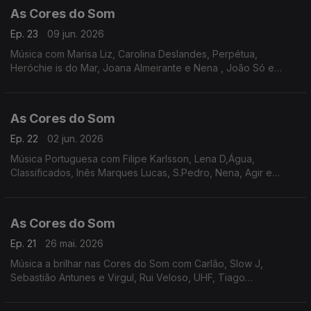
As Cores do Som
Ep. 23
09 jun. 2026
Música com Marisa Liz, Carolina Deslandes, Perpétua,
Heróchie is do Mar, Joana Almeirante e Nena , João Só e
Tiago Nogueira, Inês Marques Lucas, Filipe Karlsson, Yang e
Mark Exodus, Richie Campbell, Da Chick, Ban.
As Cores do Som
Ep. 22
02 jun. 2026
Música Portuguesa com Filipe Karlsson, Lena D,Água,
Classificados, Inês Marques Lucas, S.Pedro, Nena, Agir e
Mizzy Miles, Richie Campbell, Tiago Bettencourt, Os Quatro e
Meia e Miguel Araújo, Mafalda Veiga, Vizinhos.
As Cores do Som
Ep. 21
26 mai. 2026
Música a brilhar nas Cores do Som com Carlão, Slow J,
Sebastião Antunes e Virgul, Rui Veloso, UHF, Tiago
Bettencourt, Filipe Karlsson, Noble, Nena e Carolina de Deus,
Janeiro, Mafalda Veiga, S.Pedro, Inês Marques Lucas,