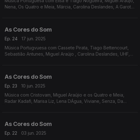
Música Portuguesa com Elisa e Tiago Nogueira, Miguel Araújo,
Nena, Os Quatro e Meia, Márcia, Carolina Deslandes, A Garota
Não, Sebastião Antunes, Sétima Legião, Carolina de Deus, Os
Vizinhos, entre outros.
As Cores do Som
Ep. 24
17 jun. 2025
Música Portugvuesa com Cassete Pirata, Tiago Bettencourt,
Sebastião Antunes, Miguel Araújo , Carolina Deslandes, UHF,
Entre Aspas, Da Chick, D,Alva, Filipe Karlsson, Humanos,
As Cores do Som
Ep. 23
10 jun. 2025
Música com Cristovam, Miguel Araújio e os Quatro e Meia,
Radar Kadafi, Marisa Liz, Lena DÁgua, Viviane, Senza, Da
Chick, Filipe Karlsson, Perpétua, UHF, Sebastião Antunes.
As Cores do Som
Ep. 22
03 jun. 2025