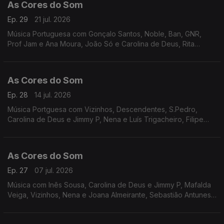
As Cores do Som
Ep. 29
21 jul. 2026
Música Portuguesa com Gonçalo Santos, Noble, Ban, GNR,
Prof Jam e Ana Moura, João Só e Carolina de Deus, Rita
Onofre, Inês Marques Lucas, Da Chick, Capital da Bulgária,
S.Pedro, Miguel Araújo, Filipe Karlsson.
As Cores do Som
Ep. 28
14 jul. 2026
Música Portguesa com Vizinhos, Descendentes, S.Pedro,
Carolina de Deus e Jimmy P, Nena e Luís Trigacheiro, Filipe
Karlsson, Prof Jam e Ana Moura, Richie Campbell, Virgul,
Pedro Abrunhosa, Joana Espadinha, Resistência.
As Cores do Som
Ep. 27
07 jul. 2026
Música com Inês Sousa, Carolina de Deus e Jimmy P, Mafalda
Veiga, Vizinhos, Nena e Joana Almeirante, Sebastião Antunes,
João Só e Tiago Nogueira, RIta Vian, Filipe Karlsson, S.Pedro,
Os Quatro e Meia e Carlão, Noble.