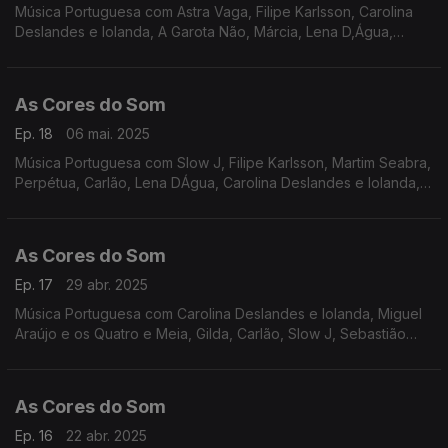
Música Portuguesa com Astra Vaga, Filipe Karlsson, Carolina
Deslandes e Iolanda, A Garota Não, Márcia, Lena D,Água,
Bombazine, Nena, Perpétua, Entre Aspas, Rádio Macau, Os
Quatro e Meia.
As Cores do Som
Ep. 18
06 mai. 2025
Música Portuguesa com Slow J, Filipe Karlsson, Martim Seabra,
Perpétua, Carlão, Lena DÁgua, Carolina Deslandes e Iolanda,
Os Quatro e Meia, Luís Peixoto e António Zambujo, Luís
Caracol, Táxi, Heróis do Mar.
As Cores do Som
Ep. 17
29 abr. 2025
Música Portuguesa com Carolina Deslandes e Iolanda, Miguel
Araújo e os Quatro e Meia, Gilda, Carlão, Slow J, Sebastião
Antunes e Virgul, Mutu, Filipe Karlsson, Márcia, Os Quatro e
Meia, Rui Veloso, Frankie Chavez.
As Cores do Som
Ep. 16
22 abr. 2025