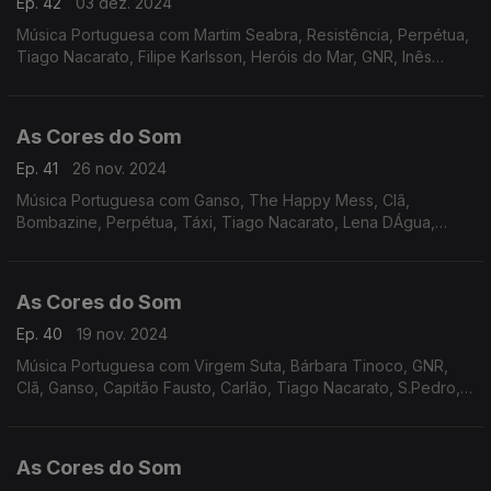
Ep. 42
03 dez. 2024
Música Portuguesa com Martim Seabra, Resistência, Perpétua,
Tiago Nacarato, Filipe Karlsson, Heróis do Mar, GNR, Inês
Marques Lucas, Rádio Macau, Xutos e Pontapés, Ultraleve,
The Happy Mess.
As Cores do Som
Ep. 41
26 nov. 2024
Música Portuguesa com Ganso, The Happy Mess, Clã,
Bombazine, Perpétua, Táxi, Tiago Nacarato, Lena DÁgua,
Sebastião Antunes e Virgul, UHF, Delfins, Tim e Teresa
Salgueiro.
As Cores do Som
Ep. 40
19 nov. 2024
Música Portuguesa com Virgem Suta, Bárbara Tinoco, GNR,
Clã, Ganso, Capitão Fausto, Carlão, Tiago Nacarato, S.Pedro,
Lena DÁgua, Rádio Macau, Sétima Legião, Resistência.
As Cores do Som