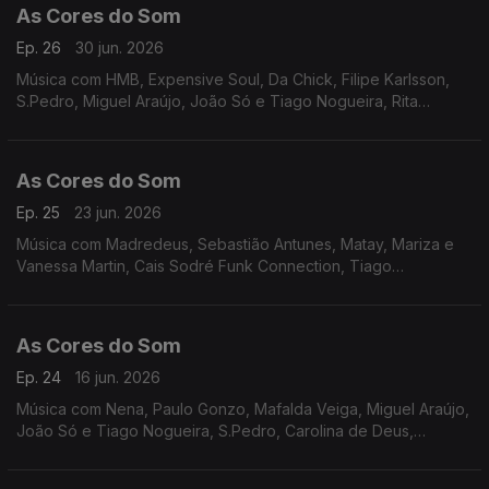
As Cores do Som
Ep. 26
30 jun. 2026
Música com HMB, Expensive Soul, Da Chick, Filipe Karlsson,
S.Pedro, Miguel Araújo, João Só e Tiago Nogueira, Rita
Onofre, Perpétua, Martim Seabra, Miguel Ângelo.
As Cores do Som
Ep. 25
23 jun. 2026
Música com Madredeus, Sebastião Antunes, Matay, Mariza e
Vanessa Martin, Cais Sodré Funk Connection, Tiago
Bettencourt, André Sardet, Miguel Araújo, Paulo Gonzo, Inês
Marques Lucas, Carolina de Deus, Rita Onofre,S.Pedro.
As Cores do Som
Ep. 24
16 jun. 2026
Música com Nena, Paulo Gonzo, Mafalda Veiga, Miguel Araújo,
João Só e Tiago Nogueira, S.Pedro, Carolina de Deus,
Bárbara Tinoco e Bárbara Bandira, Tiago Nacarato, Tiago
Bettencourt, João Couto, Rui Veloso.