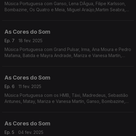
Música Portuguesa com Ganso, Lena DÁgua, Filipe Karlsson,
Bombazine, Os Quatro e Meia, Miguel Araújo,Martim Seabra,
Gorjão, Capitão Fausto, GNR, Xutos e Pontapés, Rui Veloso.
As Cores do Som
Ep. 7
18 fev. 2025
Música Portuguesa com Grand Pulsar, Irma, Ana Moura e Pedro
Mafama, Batida e Mayra Andrade, Mariza e Vanesa Martín,
Miguel Araújo, Sebastião Antunes, Tiago Bettencourt, João Só
e Carolina de Deus, Miguel Ângelo.
As Cores do Som
Ep. 6
11 fev. 2025
Música Portuguesa com os HMB, Táxi, Madredeus, Sebastião
Antunes, Matay, Mariza e Vanesa Martín, Ganso, Bombazine,
The Happy Mess, Lena DÁgua, Carolina Deslandes, Delfins.
As Cores do Som
Ep. 5
04 fev. 2025