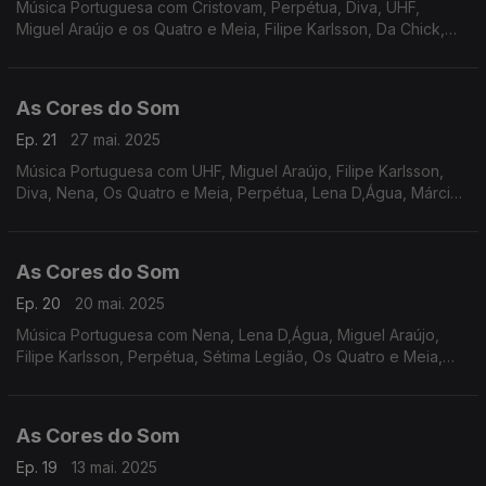
Música Portuguesa com Cristovam, Perpétua, Diva, UHF,
Miguel Araújo e os Quatro e Meia, Filipe Karlsson, Da Chick,
Lena D,Água, Rádio Macau, Xutos e Pontapés, Zoom.
As Cores do Som
Ep. 21
27 mai. 2025
Música Portuguesa com UHF, Miguel Araújo, Filipe Karlsson,
Diva, Nena, Os Quatro e Meia, Perpétua, Lena D,Água, Márcia,
Madredeus, Sétima Legião.
As Cores do Som
Ep. 20
20 mai. 2025
Música Portuguesa com Nena, Lena D,Água, Miguel Araújo,
Filipe Karlsson, Perpétua, Sétima Legião, Os Quatro e Meia,
Sebastião Antunes Luís Espinho e António Zambujo, Mutu,
Carolina Deslandes e Iolanda, Táxi, entre outros
As Cores do Som
Ep. 19
13 mai. 2025