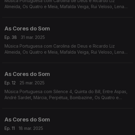
Música Portuguesa com Carolina de Deus e Ricardo Liz
Almeida, Os Quatro e Meia, Mafalda Veiga, Rui Veloso, Lena
D,Água, Miguel Araújo, The Happy Mess, Márcia, Sebastião
Antunes com Luís Espinho e António Zambujo.
As Cores do Som
Ep. 38
31 mar. 2025
Música Portuguesa com Carolina de Deus e Ricardo Liz
Almeida, Os Quatro e Meia, Mafalda Veiga, Rui Veloso, Lena
D,Água, Miguel Araújo, The Happy Mess, Márcia, Branko e
Tainá, Paulo Gonzo, Pedro Moutinho
As Cores do Som
Ep. 12
25 mar. 2025
Música Portuguesa com Silence 4, Quinta do Bill, Entre Aspas,
André Sardet, Márcia, Perpétua, Bombazine, Os Quatro e
Meia, Marta Lima e Ben Monteiro, Expensive Soul, Curt Davis,
Virgul, Boss AC.
As Cores do Som
Ep. 11
18 mar. 2025