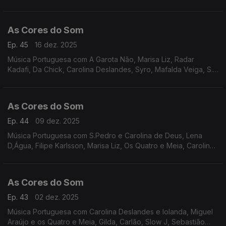
Trigacheiro e Diogo Piçarra, Dama e Buba Espinho, Os Quatro
e Meia e Miguel Araújo, entre outros.
As Cores do Som
Ep. 45
16 dez. 2025
Música Portuguesa com A Garota Não, Marisa Liz, Radar
Kadafi, Da Chick, Carolina Deslandes, Syro, Mafalda Veiga, S.
Pedro e Carolina de Deus, Os Vizinhos, Nena e Carolina de
Deus, Matay, Táxi, Rádio Macau.
As Cores do Som
Ep. 44
09 dez. 2025
Música Portuguesa com S.Pedro e Carolina de Deus, Lena
D,Água, Filipe Karlsson, Marisa Liz, Os Quatro e Meia, Carolina
Deslandes, Perpétua, Heróis do Mar, Quadra, Os Azeitonas, Os
Vizinhos, Nena e Joana Almeirante.
As Cores do Som
Ep. 43
02 dez. 2025
Música Portuguesa com Carolina Deslandes e Iolanda, Miguel
Araújo e os Quatro e Meia, Gilda, Carlão, Slow J, Sebastião