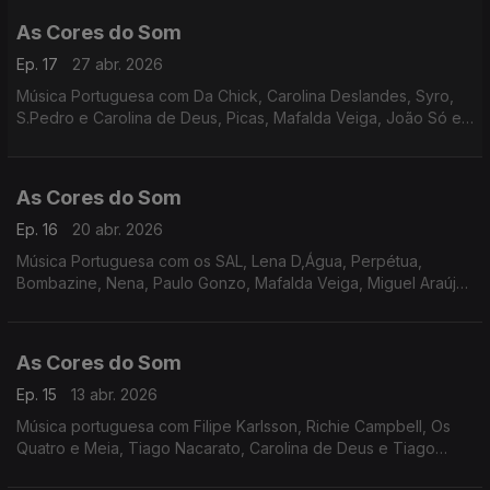
As Cores do Som
Ep. 17
27 abr. 2026
Música Portuguesa com Da Chick, Carolina Deslandes, Syro,
S.Pedro e Carolina de Deus, Picas, Mafalda Veiga, João Só e
Tiago Nogueira, Tiago Nacarato, Richie Campbell, Elisa, Nena,
Ana Moura, Paulo Gonzo, Miguel Ângelo.
As Cores do Som
Ep. 16
20 abr. 2026
Música Portuguesa com os SAL, Lena D,Água, Perpétua,
Bombazine, Nena, Paulo Gonzo, Mafalda Veiga, Miguel Araújo,
Filipe Karlsson, Da Chick, S.Pedro, Carolina de Deus.
As Cores do Som
Ep. 15
13 abr. 2026
Música portuguesa com Filipe Karlsson, Richie Campbell, Os
Quatro e Meia, Tiago Nacarato, Carolina de Deus e Tiago
Nogueira, Perpétua, Bombazine, Boss AC, Miguel Araújo, Da