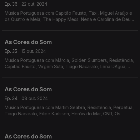
Ep. 36
22 out. 2024
Música Portuguesa com Capitão Fausto, Táxi, Miguel Araújo e
os Quatro e Meia, The Happy Mess, Nena e Carolina de Deus,
Paulo Gonzo e Raquel Tavares, Miguel Ângelo, Best Youth,
Karetus com Vitorino e Iolanda, entre outros
As Cores do Som
Ep. 35
15 out. 2024
Música Portuguesa com Márcia, Golden Slumbers, Resistência,
Capitão Fausto, Virgem Suta, Tiago Nacarato, Lena DÁgua,
João Maia Ferreira com Alex DAlva, Ganso, Entre Aspas, Heróis
do Mar, Táxi.
As Cores do Som
Ep. 34
08 out. 2024
Música Portuguesa com Martim Seabra, Resistência, Perpétua,
Tiago Nacarato, Filipe Karlsson, Heróis do Mar, GNR, Os
Karetus com Vitorino e Iolanda, Os Bombazine, Lena DÁgua,
Sebastião Antunes, Quinta do Bill, Rádio Macau
As Cores do Som