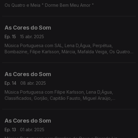
Os Quatro e Meia " Dorme Bem Meu Amor "
As Cores do Som
Ep. 15
15 abr. 2025
Música Portuguesa com SAL, Lena D,Água, Perpétua,
Bombazine, Filipe Karlsson, Márcia, Mafalda Veiga, Os Quatro
e Meia, Carolina Deslandes e Iolanda, Sebastião Antunes Luís
Espinho e António Zambujo, entre outros.
As Cores do Som
Ep. 14
08 abr. 2025
Música Portuguesa com Filipe Karlsson, Lena D,Água,
Classificados, Gorjão, Capitão Fausto, Miguel Araújo,
Bombazine, Carolina Deslandes, Tiago Nacarato, Perpétua,
Táxi, Paulo Gonzo.
As Cores do Som
Ep. 13
01 abr. 2025