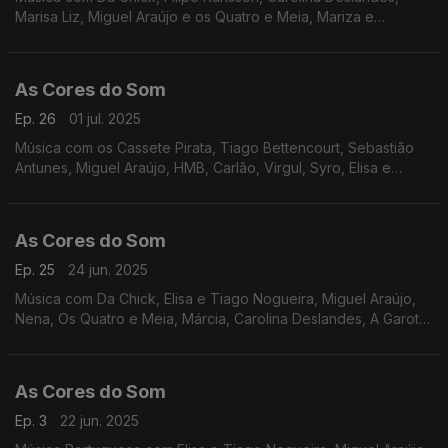
Marisa Liz, Miguel Araújo e os Quatro e Meia, Mariza e
Vanessa Martín, Táxi, Nena, Cristóvam, Tiago Nacarato, UHF,
Rádio Macau.
As Cores do Som
Ep. 26
01 jul. 2025
Música com os Cassete Pirata, Tiago Bettencourt, Sebastião
Antunes, Miguel Araújo, HMB, Carlão, Virgul, Syro, Elisa e
Tiago Nogueira, Lena DÁgua, Resistência, Marisa Liz, Carolina
Deslandes, Da Chick.
As Cores do Som
Ep. 25
24 jun. 2025
Música com Da Chick, Elisa e Tiago Nogueira, Miguel Araújo,
Nena, Os Quatro e Meia, Márcia, Carolina Deslandes, A Garota
Não, Sebastião Antunes, Sétima Legião, The Happy Mess,
UHF, João Couto.
As Cores do Som
Ep. 3
22 jun. 2025