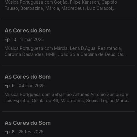
Música Portuguesa com Gorjão, Filipe Karlsson, Capitão
Fausto, Bombazine, Márcia, Madredeus, Luiz Caracol,
Sebastião Antunes com Luís Peixoto e António Zambujo, João
Só e Carolina de Deus, Expensive Soul, Tiago Nacarato.
As Cores do Som
Ep. 10
11 mar. 2025
Música Portuguesa com Márcia, Lena D,Água, Resistência,
Carolina Deslandes, HMB, João Só e Carolina de Deus, Os
Quatro e Meia, Sebastião Antunes com Luís Espinho e António
Zambujo, Bárbara Tinoco e Buba Espinho.
As Cores do Som
Ep. 9
04 mar. 2025
Música Portguesa com Sebastião Antunes António Zambujo e
Luís Espinho, Quinta do Bill, Madredeus, Sétima Legião,Márcia,
Os Quatro e Meia, S.Pedro, HMB, Expensive Soul, Miguel
Araújo, Polo Norte, André Sardet.
As Cores do Som
Ep. 8
25 fev. 2025