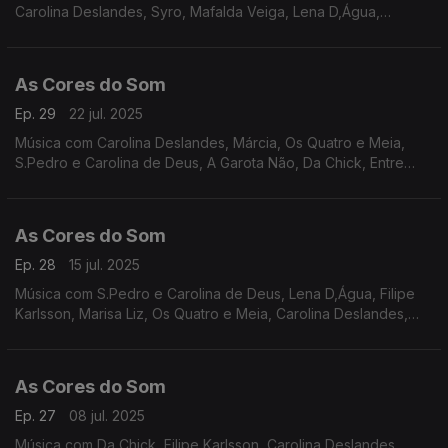
Carolina Deslandes, Syro, Mafalda Veiga, Lena D,Água,
Expensive Soul, S.Pedro e Carolina de Deus, Nena, Sebastião
Antunes e João Pedro Pais, Cristovam.
As Cores do Som
Ep. 29
22 jul. 2025
Música com Carolina Deslandes, Márcia, Os Quatro e Meia,
S.Pedro e Carolina de Deus, A Garota Não, Da Chick, Entre
Aspas, Sebastião Antunes e Virgul, Senza, Miguel Araújo, Rui
Veloso, Mariza e Vanesa Martín, Matay.
As Cores do Som
Ep. 28
15 jul. 2025
Música com S.Pedro e Carolina de Deus, Lena D,Água, Filipe
Karlsson, Marisa Liz, Os Quatro e Meia, Carolina Deslandes,
Perpétua, Sebastião Antunes e Virgul, Quinta do Bill, Rui
Veloso, Mafalda Veiga, Márcia..
As Cores do Som
Ep. 27
08 jul. 2025
Música com Da Chick, Filipe Karlsson, Carolina Deslandes,