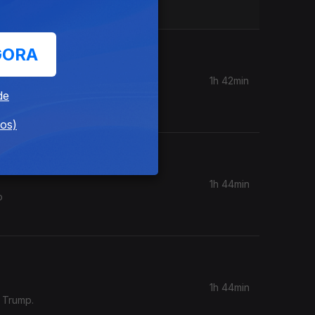
GORA
1h 42min
mo a
de
dos)
1h 44min
o
1h 44min
e Trump.