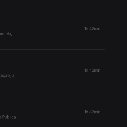
1h 42min
om ela,
1h 42min
tação, à
1h 42min
a Pública