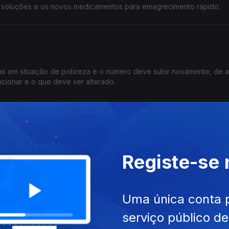
 soluções e os novos medicamentos para emagrecimento rápido.
oas em situação de pobreza e o número deve subir novamente, de 
ncionar e o que deve ser alterado.
l de Futebol?
ial de Futebol, a expectativa é elevada e a pressão sobre os joga
Registe-se
 nacional nas últimas décadas em debate no Consulta Pública.
Uma única conta 
serviço público d
 agressões aos ativistas da última flotilha para Gaza. O Consulta Púb