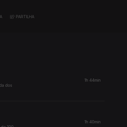
A
PARTILHA
1h 44min
ida dos
1h 40min
o de 100