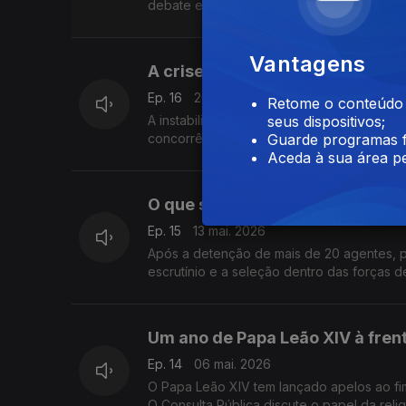
debate esta polémica e as consequências 
Vantagens
A crise na Indústria Automóvel
Ep. 16
20 mai. 2026
Retome o conteúdo a
A instabilidade geopolítica e a crise nos 
seus dispositivos;
concorrência chinesa e a carga fiscal em 
Guarde programas f
Aceda à sua área pe
O que se passa e quem passa pe
Ep. 15
13 mai. 2026
Após a detenção de mais de 20 agentes, p
escrutínio e a seleção dentro das forças 
Um ano de Papa Leão XIV à frent
Ep. 14
06 mai. 2026
O Papa Leão XIV tem lançado apelos ao fim 
O Consulta Pública discute o papel da relig