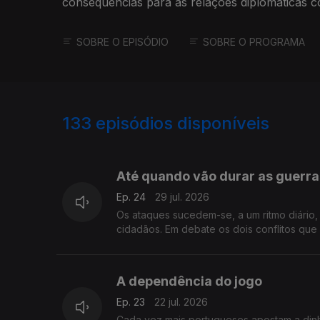
consequências para as relações diplomáticas 
SOBRE O EPISÓDIO
SOBRE O PROGRAMA
133
episódios disponíveis
925678
903722
876089
Até quando vão durar as guerra
Ep. 24
29 jul. 2026
Os ataques sucedem-se, a um ritmo diário
cidadãos. Em debate os dois conflitos que
A dependência do jogo
Ep. 23
22 jul. 2026
Cada vez mais portugueses apostam a dinhe