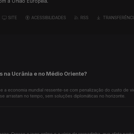
com a União Europeia.
SITE
ACESSIBILIDADES
RSS
TRANSFERÊNCI
s na Ucrânia e no Médio Oriente?
, e a economia mundial ressente-se com penalização do custo de v
 se arrastam no tempo, sem soluções diplomáticas no horizonte.
iro. Cresce o jogo online e o vício da raspadinha, que afeta pert