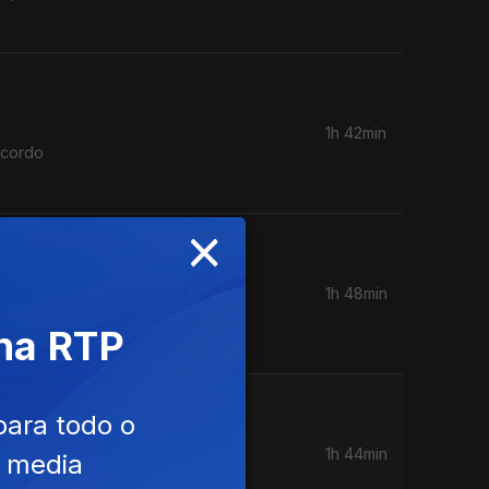
1h 42min
acordo
×
1h 48min
dores
 na RTP
para todo o
1h 44min
e media
lica