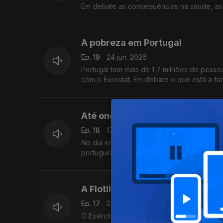
Em debate as consequências na saúde, as
A pobreza em Portugal
Ep. 19
24 jun. 2026
Portugal tem mais de 1,7 milhões de pess
com o Eurostat. Em debate o que está a fu
Até onde vai Portugal no Mundia
Ep. 18
17 jun. 2026
No dia em que Portugal se estreia no Mund
portugueses também. O trajecto da seleção
A Flotilha e as críticas a Israel
Ep. 17
27 mai. 2026
O Exército de Israel é acusado de tortura e