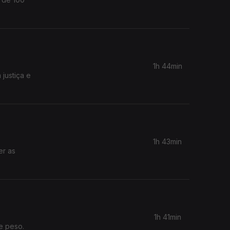
1h 44min
justiça e
1h 43min
er as
1h 41min
e peso.