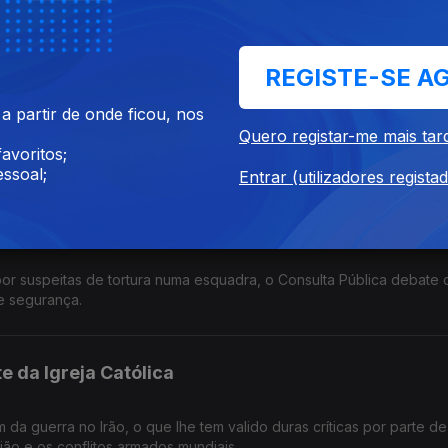
para as relações diplomáticas com a União Europeia.
REGISTE-SE A
 partir de onde ficou, nos
combustíveis preocupam a indústria automóvel. Em debate fatores co
Quero registar-me mais tar
Portugal que é uma das mais elevadas da Europa.
avoritos;
ssoal;
Entrar (utilizadores regista
las forças de segurança?
or suspeitas de tortura numa esquadra, o Consulta Pública debate 
de segurança.
e da Igreja Católica
da guerra no Irão, o que lhe tem valido duras críticas por parte d
ião e os conflitos armados mundiais.