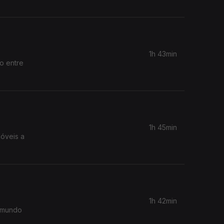
1h 43min
o entre
1h 45min
móveis a
1h 42min
a?mundo