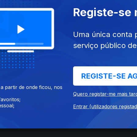
Registe-se
Uma única conta 
023
serviço público d
REGISTE-SE A
Instale a aplicação
RTP Play
 partir de onde ficou, nos
Quero registar-me mais tar
avoritos;
ssoal;
Entrar (utilizadores regista
Disponível para iOS, Android, Apple TV, Android TV e CarPlay