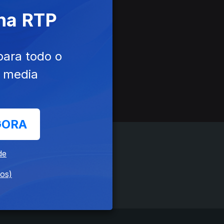
 na RTP
para todo o
e media
GORA
de
dos)