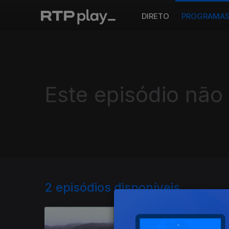
DIRETO
PROGRAMA
Este episódio não
2
episódios disponíveis
697642