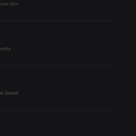
 com Vítor
evista
 Stilwell