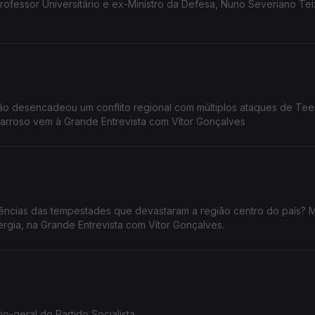
rofessor Universitário e ex-Ministro da Defesa, Nuno Severiano Tei
rão desencadeou um conflito regional com múltiplos ataques de Tee
Barroso vem à Grande Entrevista com Vítor Gonçalves
ias das tempestades que devastaram a região centro do país? Maria da
ergia, na Grande Entrevista com Vítor Gonçalves.
o-geral do Partido Socialista