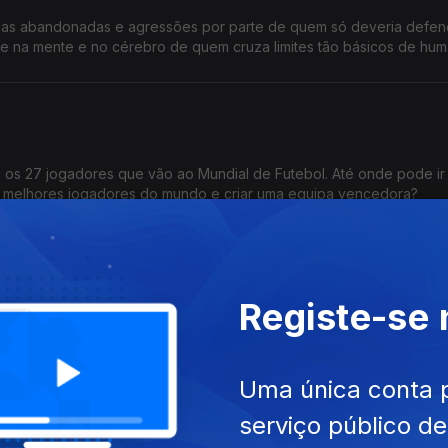
nças abandonadas e agressões por parte de quem só deveria defen
ece na mente e no cérebro de quem cruza limites tão básicos de hu
 os 27 jogadores que vão ao Mundial de Futebol. Até onde pode ir
s melhores jogadores do mundo e criar uma equipa vencedora?
Registe-se
argo do Rato; a preparação para o período dos incêndios; a segura
sta ao Ministro da Administração Interna, Luís Neves, na Grande Entr
Uma única conta 
serviço público d