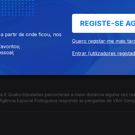
do espetáculo de stand-up "Verificando se você é humano", o hum
vista com Vítor Gonçalves
REGISTE-SE A
 partir de onde ficou, nos
Quero registar-me mais tar
avoritos;
 com o ataque ao Irão. A posição de Portugal no conflito. Os impa
ssoal;
Entrar (utilizadores regista
tro de Estado e dos Negócios Estrangeiros, Paulo Rangel, na Grand
s II. Quatro tripulantes percorreram a maior distância alguma vez re
Agência Espacial Portuguesa responde às perguntas de Vítor Gonç
científico.