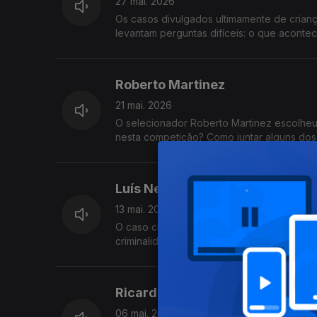
27 mai. 2026
Os casos divulgados ultimamente de cria
levantam perguntas difíceis: o que acont
Roberto Martinez
21 mai. 2026
O selecionador Roberto Martinez escolheu
nesta competição? Como juntar alguns do
Luís Neves
13 mai. 2026
O caso chocante dos polícias detidos no L
criminalidade no país. Temas para a entrevi
com Vitor Gonçalves.
Ricardo Araújo Pereira
06 mai. 2026