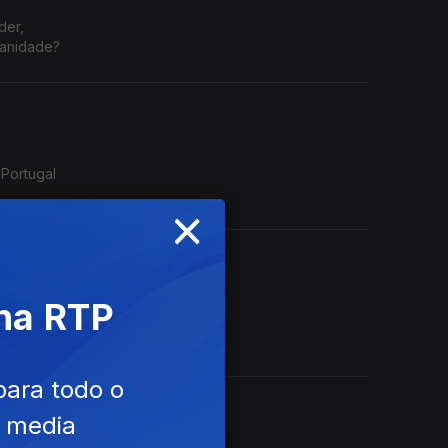
der,
manidade?
 Portugal
×
 na RTP
nça e a
evista
para todo o
e media