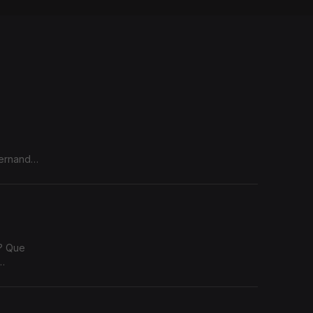
Fernando
a? Que