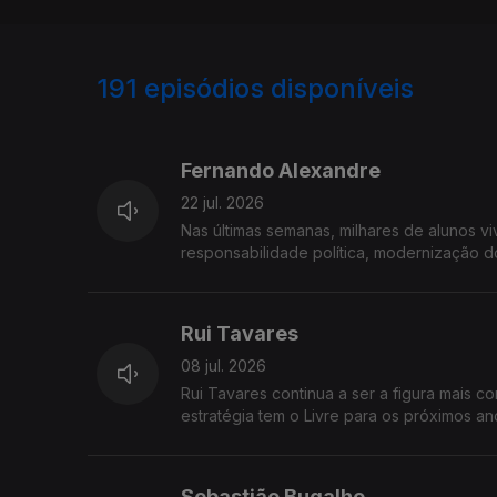
191
episódios disponíveis
919711
892467
876329
Fernando Alexandre
22 jul. 2026
Nas últimas semanas, milhares de alunos vi
responsabilidade política, modernização d
Alexandre, vai responder na Grande Entrev
Rui Tavares
08 jul. 2026
Rui Tavares continua a ser a figura mais
estratégia tem o Livre para os próximos a
fragmentado? Rui Tavares está hoje na Gra
Sebastião Bugalho