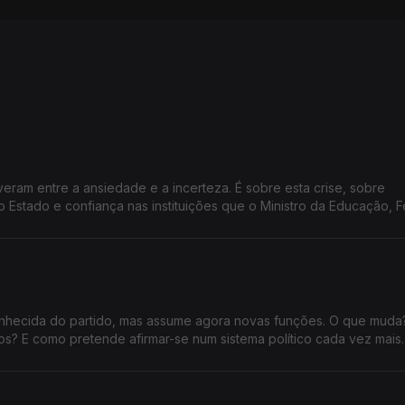
veram entre a ansiedade e a incerteza. É sobre esta crise, sobre
o Estado e confiança nas instituições que o Ministro da Educação, 
ista com Vítor Gonçalves
 conhecida do partido, mas assume agora novas funções. O que mud
nos? E como pretende afirmar-se num sistema político cada vez mais
nde Entrevista.