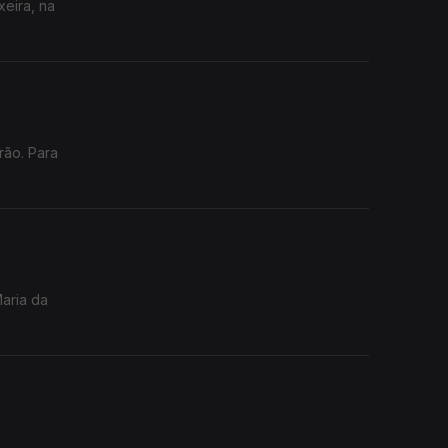
xeira, na
rão. Para