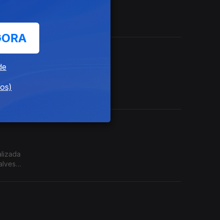
orista
GORA
de
ctos
dos)
e
alizada
alves