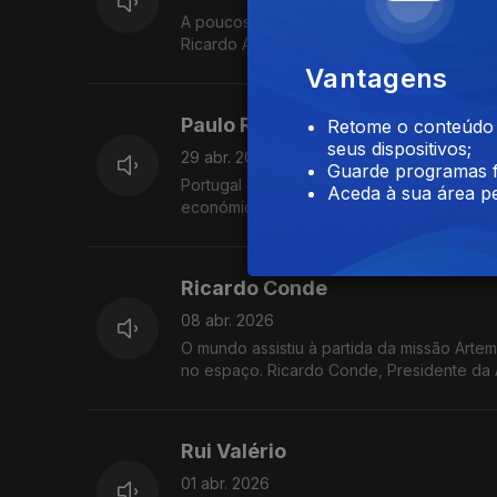
A poucos dias da apresentação em Lisboa 
Ricardo Araújo Pereira vem à Grande Entre
Vantagens
Paulo Rangel
Retome o conteúdo a
seus dispositivos;
29 abr. 2026
Guarde programas f
Portugal e a Guerra no Mundo. O que mudou
Aceda à sua área pe
económicos e políticos da guerra. O Minis
Entrevista com Vítor Gonçalves.
Ricardo Conde
08 abr. 2026
O mundo assistiu à partida da missão Artemi
no espaço. Ricardo Conde, Presidente da 
sobre este extraordinário desenvolvimento 
Rui Valério
01 abr. 2026