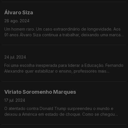
como candidato às próximas eleições presidenciais.
Álvaro Siza
28 ago. 2024
Um homem raro. Um caso extraordinário de longevidade. Aos
91 anos Álvaro Siza continua a trabalhar, deixando uma marca
notável na arquitetura portuguesa e mundial. O mundo, os
projetos e o futuro
24 jul. 2024
Foi uma escolha inesperada para liderar a Educação. Fernando
Alexandre quer estabilizar o ensino, professores mais
motivados e um novo modelo de avaliação. Mas qual é a sua
visão para a educação ê ciência?
Viriato Soromenho Marques
17 jul. 2024
O atentado contra Donald Trump surpreendeu o mundo e
deixou a América em estado de choque. Como se chegou
aqui? O que explica este grau de violência e polarização na
política americana?