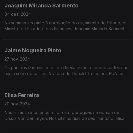
Joaquim Miranda Sarmento
04 dez. 2024
Na semana seguinte à aprovação do orçamento do Estado, o
Ministro de Estado e das Finanças, Joaquim Miranda Sarmento
é o convidado de Vitor Gonçalves na Grande Entrevista.
Jaime Nogueira Pinto
27 nov. 2024
Os partidos e movimentos de direita estão a conquistar terreno
numa série de países. A vitória de Donald Trump nos EUA foi o
último exemplo. Mas de que falamos quando falamos de
direita?
Elisa Ferreira
20 nov. 2024
Nos últimos cinco anos foi o rosto português na equipa de
Ursula Von der Leyen. Nos últimos dias do seu mandato, Elisa
ferreira vem explicar que marca deixou na pasta da Coesão e
Reformas