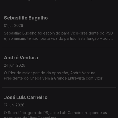
estratégia tem o Livre para os próximos anos? E como
pretende afirmar-se num sistema político cada vez mais
fragmentado? Rui Tavares está hoje na Grande Entrevista.
Sebastião Bugalho
01 jul. 2026
Sebastião Bugalho foi escolhido para Vice-presidente do PSD
e, ao mesmo tempo, porta voz do partido. Esta função – porta
voz do partido, vai-lhe dar uma visibilidade maior e torná-lo um
dos protagonistas da política portuguesa.
André Ventura
24 jun. 2026
O líder do maior partido da oposição, André Ventura,
Presidente do Chega vem à Grande Entrevista com Vítor
Gonçalves
José Luís Carneiro
17 jun. 2026
O Secretário-geral do PS, José Luís Carneiro, responde às
perguntas de Vítor Gonçalves