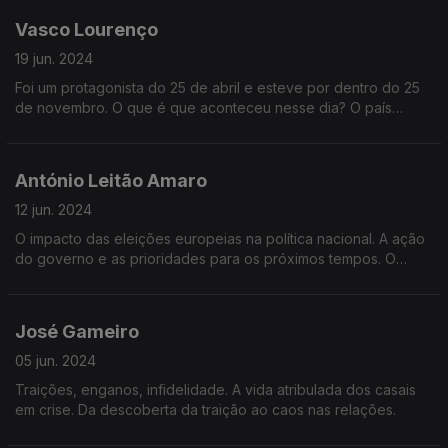
alternativa à esquerda.
Vasco Lourenço
19 jun. 2024
Foi um protagonista do 25 de abril e esteve por dentro do 25
de novembro. O que é que aconteceu nesse dia? O país
esteve a beira da guerra civil? Quem estava de cada lado da
barricada?
António Leitão Amaro
12 jun. 2024
O impacto das eleições europeias na política nacional. A ação
do governo e as prioridades para os próximos tempos. O
diálogo e o confronto político à esquerda e à direita.
José Gameiro
05 jun. 2024
Traições, enganos, infidelidade. A vida atribulada dos casais
em crise. Da descoberta da traição ao caos nas relações.