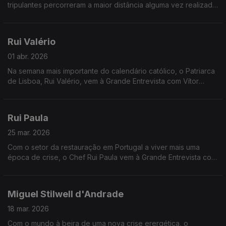
tripulantes percorreram a maior distância alguma vez realizada
no espaço. Ricardo Conde, Presidente da Agência Espacial
Portuguesa responde às perguntas de Vítor Gonçalves sobre
este extraordinário desenvolvimento científico.
Rui Valério
01 abr. 2026
Na semana mais importante do calendário católico, o Patriarca
de Lisboa, Rui Valério, vem à Grande Entrevista com Vítor
Gonçalves
Rui Paula
25 mar. 2026
Com o setor da restauração em Portugal a viver mais uma
época de crise, o Chef Rui Paula vem à Grande Entrevista com
Vítor Gonçalves
Miguel Stilwell d'Andrade
18 mar. 2026
Com o mundo à beira de uma nova crise erergética, o