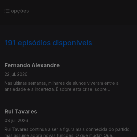
opções
191
episódios disponíveis
919711
892467
876329
852058
823168
800312
781089
756469
737922
Fernando Alexandre
22 jul. 2026
Nas últimas semanas, milhares de alunos viveram entre a
ansiedade e a incerteza. É sobre esta crise, sobre
responsabilidade política, modernização do Estado e
confiança nas instituições que o Ministro da Educação,
Fernando Alexandre, vai responder na Grande Entrevista com
Rui Tavares
Vítor Gonçalves
08 jul. 2026
Rui Tavares continua a ser a figura mais conhecida do partido,
mas assume agora novas funções. O que muda? Que