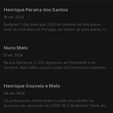
no Instituto Europeu de Florença
Henrique Pereira dos Santos
18 set. 2024
Bastaram 3 dias para que 2024 se tornasse um dos piores
anos de incêndios em Portugal, em termos de área ardida. O
fogo dos últimos dias revelou um país vulnerável, apesar das
lições aprendidas na catástrofe de 2017
Nuno Melo
11 set. 2024
Na sua liderança, o CDS regressou ao Parlamento e ao
Governo. Nuno Melo ocupa a pasta da Defesa num momento
de guerra na Europa. Os investimentos na Defesa e os
desafios do partido mais pequeno do governo
Henrique Gouveia e Melo
04 set. 2024
Os portugueses conheceram-no pelo seu trabalho no
processo de vacinação da COVID 19. É atualmente Chefe do
Estado Maior da Armada, mas o seu nome tem sido apontado