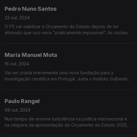
Pedro Nuno Santos
23 out. 2024
O PS vai viabilizar o Orçamento do Estado depois de ter
afirmado que isso seria "praticamente impossível". As razões
da decisão, o futuro papel do PS na oposição e a avaliação
dos primeiros seis meses do governo da AD
Maria Manuel Mota
16 out. 2024
Vai ser criada brevemente uma nova fundação para a
investigação científica em Portugal. Junta o Instituto Gulbenkian
de Ciência e o Instituto de Medicina Molecular.
Paulo Rangel
09 out. 2024
Num tempo de enorme turbulência na política internacional e
na véspera da apresentação do Orçamento do Estado 2025, o
Ministro de Estado e dos Negócios Estrageiros, Paulo Rangel,