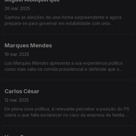
26 mar. 2025
Ganhou as eleições de uma forma surpreendente e agora
prepara-se para governar em estabilidade com uma
coligação, em princípio com o CDS. Miguel Albuquerque
reforça a sua posição no poder
Marques Mendes
19 mar. 2025
Luís Marques Mendes apresenta a sua experiência política
como mais valia na corrida presidencial e defende que o
papel do Presidente é fazer pontes entre os diferentes
quadrantes políticos
Carlos César
12 mar. 2025
Em plena crise política, é relevante perceber a posição do PS
sobre o que falta esclarecer no caso da empresa da família do
Primeiro-ministro e qual será a estratégia do PS em caso de
novas eleições