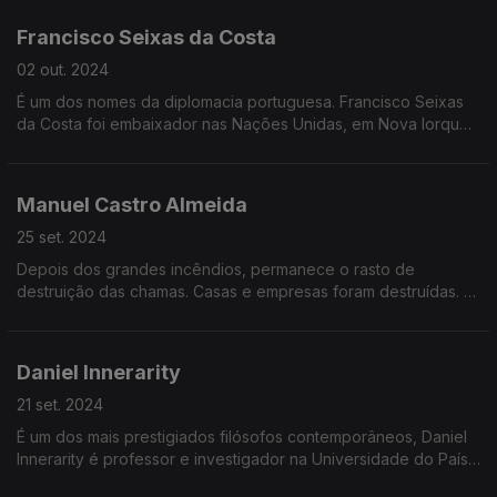
na Grande Entrevista com Vitor Gonçalves
Francisco Seixas da Costa
02 out. 2024
É um dos nomes da diplomacia portuguesa. Francisco Seixas
da Costa foi embaixador nas Nações Unidas, em Nova Iorque,
esteve na OSCE, no Brasil e na Unesco.
Manuel Castro Almeida
25 set. 2024
Depois dos grandes incêndios, permanece o rasto de
destruição das chamas. Casas e empresas foram destruídas. É
tempo de fazer contas. A questão urgente agora é perceber
como é que o poder político vai apoiar as vítimas?
Daniel Innerarity
21 set. 2024
É um dos mais prestigiados filósofos contemporâneos, Daniel
Innerarity é professor e investigador na Universidade do País
Basco, e tem a cátedra de Inteligência Artificial e Democracia