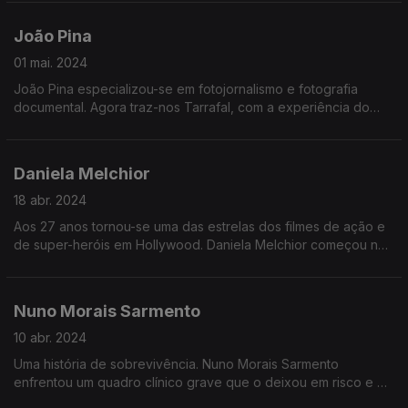
poder dos deputados, a relação com o governo e o estado
da política e do país.
João Pina
01 mai. 2024
João Pina especializou-se em fotojornalismo e fotografia
documental. Agora traz-nos Tarrafal, com a experiência do
avô preso no campo de concentração para oposicionistas em
Cabo Verde. Formado em Nova Iorque, tem visto as suas fotos
publicadas nos mais prestigiados jornais do mundo.
Daniela Melchior
18 abr. 2024
Aos 27 anos tornou-se uma das estrelas dos filmes de ação e
de super-heróis em Hollywood. Daniela Melchior começou nas
novelas mas rapidamente saltou para uma surpreendente
carreira internacional. Agora acabou de estrear Road House
ao lado de Jake Gillenhaal.
Nuno Morais Sarmento
10 abr. 2024
Uma história de sobrevivência. Nuno Morais Sarmento
enfrentou um quadro clínico grave que o deixou em risco e o
afastou da política. Conseguiu ultrapassar o que parecia difícil