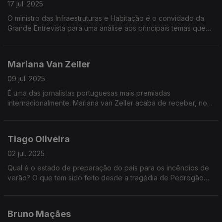
17 jul. 2025
O ministro das Infraestruturas e Habitação é o convidado da
Grande Entrevista para uma análise aos principais temas que
marcam a atualidade política nacional
Mariana Van Zeller
09 jul. 2025
É uma das jornalistas portuguesas mais premiadas
internacionalmente. Mariana van Zeller acaba de receber, nos
Estados Unidos, 4 Emmys pelo seu trabalho de investigação na
série intitulada Na Rota do Tráfico
Tiago Oliveira
02 jul. 2025
Qual é o estado de preparação do país para os incêndios de
verão? O que tem sido feito desde a tragédia de Pedrogão
para combater e prevenir os grandes incêndios? O que mudou
no país para minimizar o impacto dos fogos?
Bruno Maçães