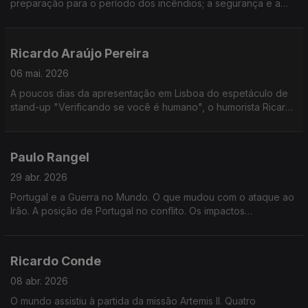
preparação para o período dos incêndios; a segurança e a
criminalidade no país. Temas para a entrevista ao Ministro da
Administração Interna, Luís Neves, na Grande Entrevista com
Vitor Gonçalves.
Ricardo Araújo Pereira
06 mai. 2026
A poucos dias da apresentação em Lisboa do espetáculo de
stand-up "Verificando se você é humano", o humorista Ricardo
Araújo Pereira vem à Grande Entrevista com Vítor Gonçalves
Paulo Rangel
29 abr. 2026
Portugal e a Guerra no Mundo. O que mudou com o ataque ao
Irão. A posição de Portugal no conflito. Os impactos
económicos e políticos da guerra. O Ministro de Estado e dos
Negócios Estrangeiros, Paulo Rangel, na Grande Entrevista
com Vítor Gonçalves.
Ricardo Conde
08 abr. 2026
O mundo assistiu à partida da missão Artemis II. Quatro