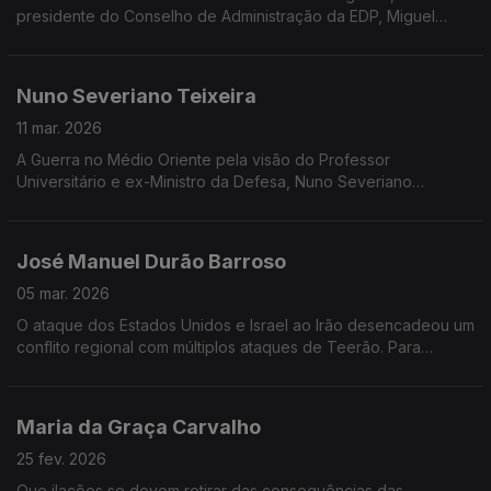
presidente do Conselho de Administração da EDP, Miguel
Stilwell d'Andrade, vem à Grande Entrevista com Vítor
Gonçalves
Nuno Severiano Teixeira
11 mar. 2026
A Guerra no Médio Oriente pela visão do Professor
Universitário e ex-Ministro da Defesa, Nuno Severiano
Teixeira, na Grande Entrevista com Vítor Gonçalves.
José Manuel Durão Barroso
05 mar. 2026
O ataque dos Estados Unidos e Israel ao Irão desencadeou um
conflito regional com múltiplos ataques de Teerão. Para
analisar os últimos acontecimentos Durão Barroso vem à
Grande Entrevista com Vítor Gonçalves
Maria da Graça Carvalho
25 fev. 2026
Que ilações se devem retirar das consequências das