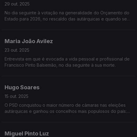
29 out. 2025
No dia seguinte à votação na generalidade do Orçamento do
Estado para 2026, no rescaldo das autárquicas e quando se
intensifica a campanha presidencial, o Secretário-Geral do PS
vem à Grande Entrevista com Vitor Gonçalve
Maria João Avilez
23 out. 2025
Entrevista em que é evocada a vida pessoal e profissional de
Francisco Pinto Balsemão, no dia seguinte à sua morte.
Hugo Soares
15 out. 2025
O PSD conquistou o maior número de câmaras nas eleições
autárquicas e ganhou os concelhos mais populosos do país:
Lisboa, Porto, Gaia e Sintra.
Miguel Pinto Luz