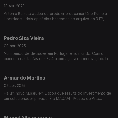
16 abr. 2025
António Barreto acaba de produzir o documentário Rumo à
Liberdade - dois episódios baseados no arquivo da RTP,
sobre o caminho para a revolução de abril e os primeiros anos
após o 25 de abril.
Pedro Siza Vieira
09 abr. 2025
Num tempo de decisões em Portugal e no mundo. Com o
aumento das tarifas dos EUA a ameaçar a economia global e o
cenário de instabilidade política como possível após as
legislativas, a opinião de Pedro Siza Vieira
Armando Martins
02 abr. 2025
Há um novo Museu em Lisboa que resulta do investimento de
um colecionador privado. É o MACAM - Museu de Arte
Contemporânea de Lisboa Armando Martins.
Miguel Albuquerque