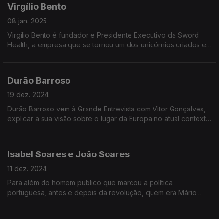
Virgílio Bento
08 jan. 2025
Virgílio Bento é fundador e Presidente Executivo da Sword
Health, a empresa que se tornou um dos unicórnios criados em
Portugal e que agora está a preparar uma solução de
inteligência artificial para o INEM.
Durão Barroso
19 dez. 2024
Durão Barroso vem à Grande Entrevista com Vitor Gonçalves,
explicar a sua visão sobre o lugar da Europa no atual contexto
geopolitico, no problema das guerras, no regresso de Donald
Trump à Casa Branca
Isabel Soares e João Soares
11 dez. 2024
Para além do homem publico que marcou a política
portuguesa, antes e depois da revolução, quem era Mário
Soares? Nesta Grande Entrevista com Vitor Gonçalves, um
retrato íntimo de Mário Soares desenhado pelos filhos