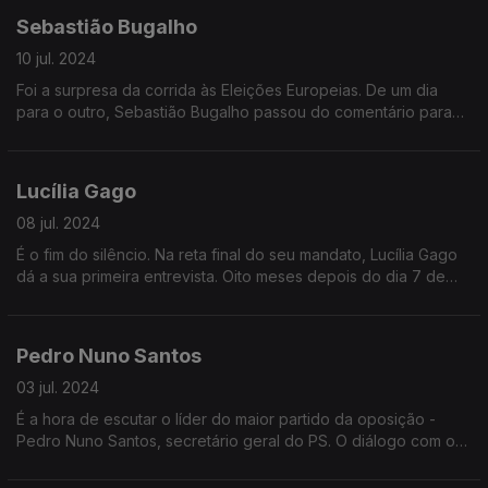
Sebastião Bugalho
10 jul. 2024
Foi a surpresa da corrida às Eleições Europeias. De um dia
para o outro, Sebastião Bugalho passou do comentário para
entrar na política. O cabeça de lista da AD, prepara-se agora
para o dia-a-dia do Parlamento Europeu
Lucília Gago
08 jul. 2024
É o fim do silêncio. Na reta final do seu mandato, Lucília Gago
dá a sua primeira entrevista. Oito meses depois do dia 7 de
Novembro, a Procuradora-Geral explica a sua visão do que
esteve em causa e responde a algumas das questões mais
controversas do seu mandato
Pedro Nuno Santos
03 jul. 2024
É a hora de escutar o líder do maior partido da oposição -
Pedro Nuno Santos, secretário geral do PS. O diálogo com o
Governo, as propostas no Parlamento, a disponibilidade para
viabilizar o próximo Orçamento do Estado, o caminho para uma