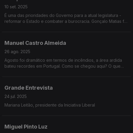
10 set. 2025
É uma das prioridades do Governo para a atual legislatura -
reformar o Estado e combater a burocracia. Gonçalo Matias foi
o homem escolhido para essa missão. Ele é o convidado de
Vitor Gonçalves na Grande Entrevista.
Manuel Castro Almeida
26 ago. 2025
Agosto foi dramático em termos de incêndios, a área ardida
bateu recordes em Portugal. Como se chegou aqui? O que
falhou na prevenção e no combate e como é que o Governo
vai responder aos portugueses que perderam tudo
Grande Entrevista
24 jul. 2025
Mariana Leitão, presidente da Iniciativa Liberal
Miguel Pinto Luz