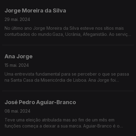
Jorge Moreira da Silva
29 mai. 2024
No último ano Jorge Moreira da Silva esteve nos sítios mais
conturbados do mundo:Gaza, Ucrânia, Afeganistão. Ao serviço
das Nações Unidas testemunhou a destruição,o sofrimento e
os desafios que se colocam à sobrevivência
Ana Jorge
15 mai. 2024
Uma entrevista fundamental para se perceber o que se passa
na Santa Casa da Misericórdia de Lisboa. Ana Jorge foi
afastada pelo governo, acusada de negligência e
incapacidade na gestão da instituição. Mas a provedora
recusa as críticas e está empenhada em mostrar que foi vítima
José Pedro Aguiar-Branco
de saneamento político.
08 mai. 2024
Teve uma eleição atribulada mas ao fim de um mês em
funções começa a deixar a sua marca. Aguiar-Branco é o
Presidente da Assembleia da República. A sua visão sobre o