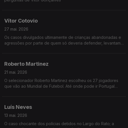
Vítor Cotovio
27 mai. 2026
Os casos divulgados ultimamente de crianças abandonadas e
agressões por parte de quem só deveria defender, levantam
perguntas difíceis: o que acontece na mente e no cérebro de
quem cruza limites tão básicos de humanidade?
Roberto Martinez
21 mai. 2026
O selecionador Roberto Martinez escolheu os 27 jogadores
que vão ao Mundial de Futebol. Até onde pode ir Portugal
nesta competição? Como juntar alguns dos melhores
jogadores do mundo e criar uma equipa vencedora?
Luís Neves
13 mai. 2026
O caso chocante dos polícias detidos no Largo do Rato; a