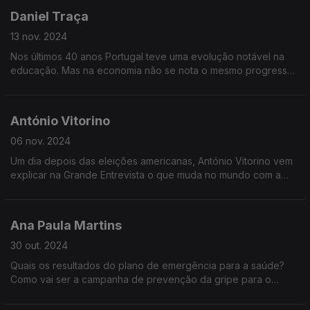
Daniel Traça
13 nov. 2024
Nos últimos 40 anos Portugal teve uma evolução notável na
educação. Mas na economia não se nota o mesmo progresso.
Porque é que Portugal não tira partido do talento que
consegue criar?
António Vitorino
06 nov. 2024
Um dia depois das eleições americanas, António Vitorino vem
explicar na Grande Entrevista o que muda no mundo com a
escolha de um novo Presidente dos Estados Unidos
Ana Paula Martins
30 out. 2024
Quais os resultados do plano de emergência para a saúde?
Como vai ser a campanha de prevenção da gripe para o
Inverno? O que vai mudar na organização da saúde em
Portugal? Qual o papel do SNS e do setor privado?