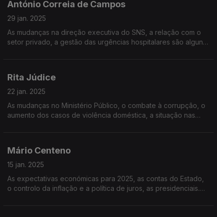
António Correia de Campos
29 jan. 2025
As mudanças na direção executiva do SNS, a relação com o
setor privado, a gestão das urgências hospitalares são alguns
dos tópicos para a entrevista de Vítor Gonçalves ao antigo
ministro da saúde do PS, Correia de Campos
Rita Júdice
22 jan. 2025
As mudanças no Ministério Público, o combate à corrupção, o
aumento dos casos de violência doméstica, a situação nas
prisões. Quais são as respostas do Governo para as grandes
questões da justiça em Portugal?
Mário Centeno
15 jan. 2025
As expectativas económicas para 2025, as contas do Estado,
o controlo da inflação e a política de juros, as presidenciais.
Mário Centeno na Grande Entrevista com Vitor Gonçalves.