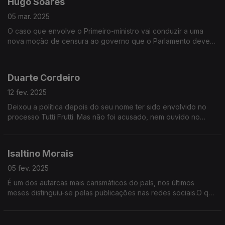
Hugo Soares
05 mar. 2025
O caso que envolve o Primeiro-ministro vai conduzir a uma
nova moção de censura ao governo que o Parlamento deverá
chumbar. Mas a situação política permanece instável.
Duarte Cordeiro
12 fev. 2025
Deixou a política depois do seu nome ter sido envolvido no
processo Tutti Frutti. Mas não foi acusado, nem ouvido no
caso. Agora Duarte Cordeiro considera-se "finalmente livre" e
quebra o silêncio na Grande Entrevista
Isaltino Morais
05 fev. 2025
É um dos autarcas mais carismáticos do país, nos últimos
meses distinguiu-se pelas publicações nas redes sociais.O que
pensa da nova lei dos solos, das políticas de habitação,a
segurança a integração dos bairros sociais