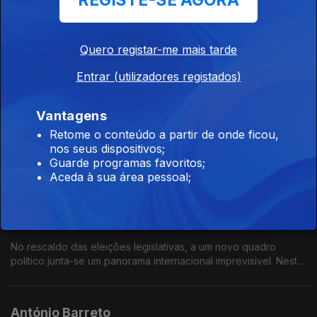
REGISTE-SE AGORA
04 jun. 2025
As eleições de 18 de maio tornaram o Chega o segundo
partido no Parlamento. É um crescimento notável de um partido
Quero registar-me mais tarde
que há apenas 6 anos passou de um para 60 deputados. O
que vai fazer com esta força obtida nas urnas?
Entrar (utilizadores registados)
José Luís Carneiro
Vantagens
28 mai. 2025
Retome o conteúdo a partir de onde ficou,
Os resultados eleitorais do PS provocaram a demissão do líder
nos seus dispositivos;
do partido e a abertura de uma corrida a liderança. José Luís
Guarde programas favoritos;
Carneiro foi o primeiro a apresentar-se e deverá ser o
Aceda à sua área pessoal;
sucessor de Pedro Nuno Santos
Joaquim Miranda Sarmento
21 mai. 2025
No rescaldo das eleições legislativas, a um novo quadro
político junta-se um panorama internacional imprevisivel. Neste
contexto, qual vai ser o rumo da governação AD?
António Barreto