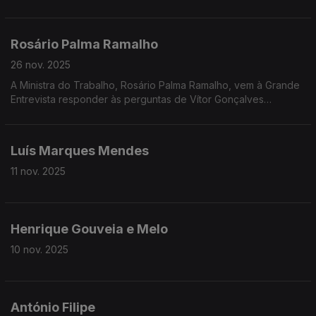
DCIAP, Rui Cardoso, vem à Grande Entrevista com Vítor
Gonçalves
Rosário Palma Ramalho
26 nov. 2025
A Ministra do Trabalho, Rosário Palma Ramalho, vem à Grande
Entrevista responder às perguntas de Vítor Gonçalves
enquanto decorre a negociação com os sindicatos sobre as
alterações à Lei Laboral
Luís Marques Mendes
11 nov. 2025
Henrique Gouveia e Melo
10 nov. 2025
António Filipe