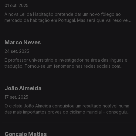
01 out. 2025
A nova Lei da Habitação pretende dar um novo fôlego ao
mercado da habitação em Portugal. Mas será que vai resolver
um dos maiores problemas que Portugal enfrenta?
Marco Neves
24 set. 2025
É professor universitário e investigador na área das línguas e
tradução. Tornou-se um fenómeno nas redes sociais com
publicações sobre a língua portuguesa. Agora vai ter um
espaço no novo programa Portugal em Rede
João Almeida
17 set. 2025
O ciclista João Almeida conquistou um resultado notável numa
das mais importantes provas do ciclismo mundial – conseguiu o
segundo lugar na Vuelta, a volta a Espanha em bicicleta.
Gonçalo Matias