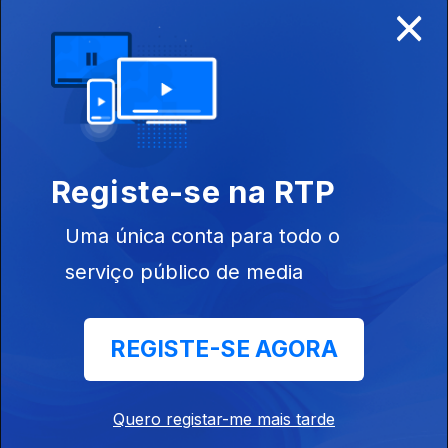
×
Disponível para iOS, Android, Apple TV, Android TV e
CarPlay
Registe-se na RTP
Uma única conta para todo o
serviço público de media
REGISTE-SE AGORA
NOTÍCIAS
DESPORTO
Quero registar-me mais tarde
TELEVISÃO