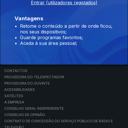
Entrar (utilizadores registados)
RÁDIO
RTP ARQUIVOS
RTP ENSINA
Vantagens
RTP PLAY
Retome o conteúdo a partir de onde ficou,
EM DIRETO
nos seus dispositivos;
REVER PROGRAMAS
Guarde programas favoritos;
Aceda à sua área pessoal;
CONCURSOS
PERGUNTAS FREQUENTES
CONTACTOS
CONTACTOS
PROVEDORA DO TELESPECTADOR
PROVEDORA DO OUVINTE
ACESSIBILIDADES
SATÉLITES
A EMPRESA
CONSELHO GERAL INDEPENDENTE
CONSELHO DE OPINIÃO
CONTRATO DE CONCESSÃO DO SERVIÇO PÚBLICO DE RÁDIO E
TELEVISÃO