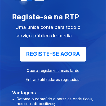
Registe-se na RTP
Ep. 23
11 mar. 2023
Uma única conta para todo o
serviço público de media
REGISTE-SE AGORA
Ep. 22
Quero registar-me mais tarde
04 mar. 2023
Entrar (utilizadores registados)
Vantagens
Retome o conteúdo a partir de onde ficou,
nos seus dispositivos;