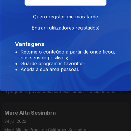
15 ago. 2022
Quero registar-me mais tarde
Maré Alta - Praia da Baía - Espinho
Entrar (utilizadores registados)
07 ago. 2022
Local: Aquário Marisqueira de Espinho.
Vantagens
Retome o conteúdo a partir de onde ficou,
Nas tardes de domingo, nos meses de verão, visitamos praias
nos seus dispositivos;
e pequenas povoações para escutar as histórias de quem
Guarde programas favoritos;
nelas faz férias.
Maré Alta - Gelataria Prime, Porto Covo.
Aceda à sua área pessoal;
31 jul. 2022
Nas tardes de domingo, nos meses de verão, visitamos praias
e pequenas povoações para escutar as histórias de quem
nelas faz férias. Das vivências aos sabores, sem esquecer a
música, as conversas correm entre convidados
Maré Alta Sesimbra
24 jul. 2022
Maré Alta na Praça da Califórnia, Sesimbra