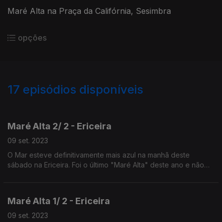
Maré Alta na Praça da Califórnia, Sesimbra
opções
17
episódios disponíveis
634621
629933
Maré Alta 2/ 2 - Ericeira
09 set. 2023
O Mar esteve definitivamente mais azul na manhã deste
sábado na Ericeira. Foi o último "Maré Alta" deste ano e não
podia ter sido melhor. Até para o ano!
Maré Alta 1/ 2 - Ericeira
09 set. 2023