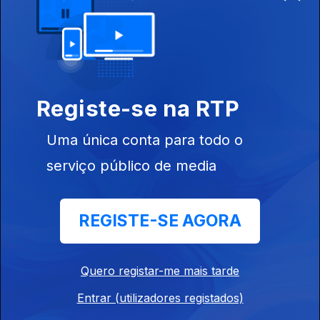
25 fev. 2023
Recuperação
de Comboios da
CP
Registe-se na RTP
Ep. 24
11 fev. 2023
A Importância
Uma única conta para todo o
da
Biodiversidade
serviço público de media
Ep. 23
REGISTE-SE AGORA
04 fev. 2023
IV Energy &
Climate Summit
Quero registar-me mais tarde
- Évora /
Mobilidade e
Entrar (utilizadores registados)
Transporte