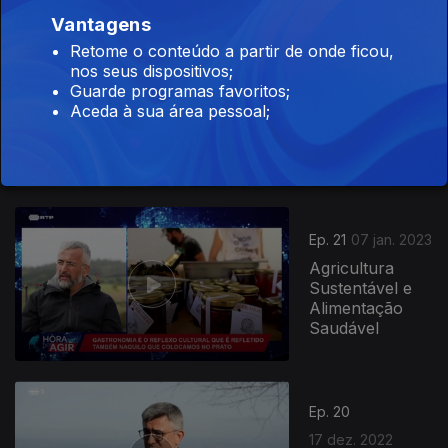
ferroviário
Vantagens
Retome o conteúdo a partir de onde ficou,
Ep. 22
nos seus dispositivos;
Guarde programas favoritos;
28 jan. 2023
Aceda à sua área pessoal;
Dessalinização
da Água - Cabo
Verde
Ep. 21
07 jan. 2023
Agricultura
Sustentável e
Alimentação
Saudável
Ep. 20
17 dez. 2022