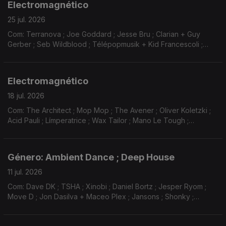
Electromagnético
25 jul. 2026
Com: Terranova ; Joe Goddard ; Jesse Bru ; Clarian + Guy
Gerber ; Seb Wildblood ; Télépopmusik + Kid Francescoli ;
Brigade ; Andhim + Hogni ; Mindchatter ; Klur ; Yotto ; Dj Koze ;
Stavroz ; Gidge ; Matthew Dear ...
Electromagnético
18 jul. 2026
Com: The Architect ; Mop Mop ; The Avener ; Oliver Koletzki ;
Acid Pauli ; Límperatrice ; Wax Tailor ; Mano Le Tough ;
Depeche Mode + Kruder & Dorfmeister ; Guts ; Jungle ; Thds ;
De-Phazz ; Massive Attack ; Mo Horizons
Género: Ambient Dance ; Deep House
11 jul. 2026
Com: Dave DK ; TSHA ; Xinobi ; Daniel Bortz ; Jesper Ryom ;
Move D ; Jon Dasilva + Maceo Plex ; Jansons ; Shonky ;
Caribou ; Thomas Constantin ; Gab Rhome ; Kiasmos ; Rufus Du
Sol ...