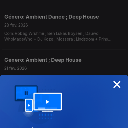
Junkie XL ; Ringopolar ; Kowloon ; Be Svendsen ; Weval ; Toro
y Moi ...
Género: Ambient Dance ; Deep House
28 fev. 2026
Com: Robag Wruhme ; Ben Lukas Boysen ; Dauwd ;
WhoMadeWho + DJ Koze ; Mossera ; Lindstrom + Prins
Thomas ; Darius ; DJ T + David August ; Payfone ; Flamingo
Pier ; Noir + Haze ; Elder Island ; Vegyn ...
Género: Ambient ; Deep House
21 fev. 2026
×
Com: John Talabot ; Maelstrom ; Kid Francescoli ; Passepartout
Duo ; Khruangbin + Quantic ; Rhye + Tensnake ; LCD
Soundsystem ; Marina Zispin ; St Germain + Osunlade ;
Frivolous ; Vegyn ; Robosonic ; Agoria + Jacques ...
Género: Deep House
14 fev. 2026
Com: Rodriguez Jr ; Mathias Meyer ; Xinobi ; Paul Kalkbrenner
+ Maertini Broes ; WhoMadeWho + Mano Le Tough ; Rampa +