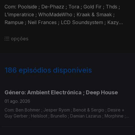
Com: Poolside ; De-Phazz ; Tora ; Gold Fir ; Thds ;
L'imperatrice ; WhoMadeWho ; Kraak & Smaak ;
Rampue ; Neil Frances ; LCD Soundsystem ; Kazy
Lambist ; Parcels ; Two Another ; Meeka Kates ...
opções
186
episódios disponíveis
926894
900727
857950
Género: Ambient Electrónica ; Deep House
01 ago. 2026
Com: Ben Bohmer ; Jesper Ryom ; Benoit & Sergio ; Desire +
Guy Gerber ; Helsloot ; Brunello ; Damian Lazarus ; Morphine ;
Touch & Go ; Lane 8 + Gui Boratto ; Caribou ; Tonic Walter ;
The Chemical Brothers...