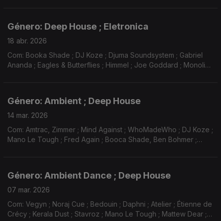
Daste ; Monolink ; Niconé ; José Gonzalez ; Orbital ; Joe
Goddard ; Christian Loffler ...
Género: Deep House ; Eletronica
18 abr. 2026
Com: Booka Shade ; DJ Koze ; Djuma Soundsystem ; Gabriel
Ananda ; Eagles & Butterflies ; Himmel ; Joe Goddard ; Monolink
; Ben Bohmer ; Nico Morano ; Oliver Dollar ; Rules ; The/Das ...
Género: Ambient ; Deep House
14 mar. 2026
Com: Amtrac, Zimmer ; Mind Against ; WhoMadeWho ; DJ Koze ;
Mano Le Tough ; Fred Again ; Booca Shade, Ben Bohmer ;
Xinobi ; Martim Mey, French 79 ; Eric Sharp ; MXGPU, Moullinex
...
Género: Ambient Dance ; Deep House
07 mar. 2026
Com: Vegyn ; Noraj Cue ; Bedouin ; Daphni ; Atelier ; Étienne de
Crécy ; Kerala Dust ; Stavroz ; Mano Le Tough ; Mattew Dear ;