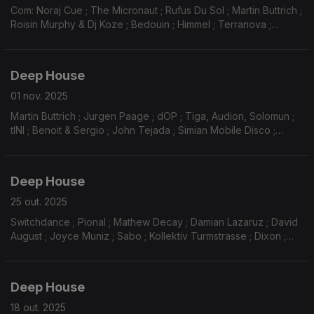
Com: Noraj Cue ; The Micronaut ; Rufus Du Sol ; Martin Buttrich ;
Roisin Murphy & Dj Koze ; Bedouin ; Himmel ; Terranova ;
Intr0beatz ; Adriatique ; Dj Tennis ; Max Cooper ; Occult ...
Deep House
01 nov. 2025
Martin Buttrich ; Jurgen Paage ; dOP ; Tiga, Audion, Solomun ;
tINI ; Benoit & Sergio ; John Tejada ; Simian Mobile Disco ;
Artbat ; Isolée ; Robag Wruhme, Traumer ...
Deep House
25 out. 2025
Switchdance ; Pional ; Mathew Decay ; Damian Lazaruz ; David
August ; Joyce Muniz ; Sabo ; Kollektiv Turmstrasse ; Dixon ;
Tantsui ; Simple Symmetry ; Bedouin ; Isolée ...
Deep House
18 out. 2025