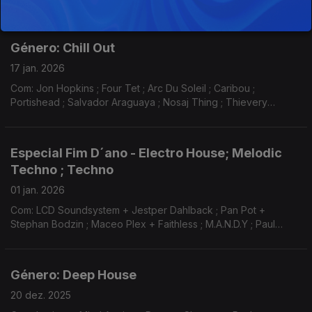
Ananda + Maceo Plex ; Girls Of The Internet ; Dj Tennis ; Fur
Coat ; Jan Blomqvist ...
Género: Chill Out
17 jan. 2026
Com: Jon Hopkins ; Four Tet ; Arc Du Soleil ; Caribou ;
Portishead ; Salvador Araguaya ; Nosaj Thing ; Thievery
Corporation ; Lemon Jelly ; Poldoore ; Moby ; St. Germain ;
Weval ; Dj Koze ; Tosca ...
Especial Fim D´ano - Electro House; Melodic
Techno ; Techno
01 jan. 2026
Com: LCD Soundsystem + Jestper Dahlback ; Pan Pot +
Stephan Bodzin ; Maceo Plex + Faithless ; M.A.N.D.Y ; Paul
Kalkbrenner ; Tiefschwarz ; Rampa + Adam Port ; Simian Mobile
Disco ; Matador ; Daft Punk ; DJ Koze...
Género: Deep House
20 dez. 2025