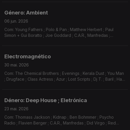
...
Género: Ambient
06 jun. 2026
Com: Young Fathers ; Polo & Pan ; Matthew Herbert ; Paul
Simon + Gui Boratto ; Joe Goddard ; C.A.R., Manfredas ;
Christian Loffler ; New Jackson ; Miel De Montagne ; Moods ;
Woolfy ; Mattew Dear ; The Chemical Brothers.
Electromagnético
30 mai. 2026
Com: The Chemical Brothers ; Evenings ; Kerala Dust ; You Man
; Drugface ; Class Actress ; Azur ; Lost Scripts ; Dj T. ; Baril ; Haai
; Whitesquare ; LCD Soundsystem ; Young Fathers ...
Dénero: Deep House ; Eletrónica
23 mai. 2026
Com: Thomass Jackson ; Kidnap ; Ben Bohmmer ; Psycho
Radio ; Flavien Berger ; C.A.R., Manfredas ; Did Virgo ; Red
Axes ; DJ T ; Max Berlin ; Joakim ; Simple Symmetry, DJ Tennis ;