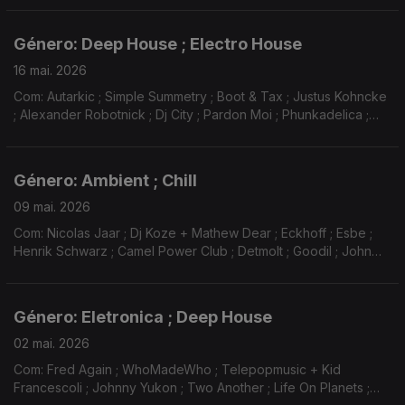
Pardon Moi ; Mordisco ; Tahiti 80 ...
Género: Deep House ; Electro House
16 mai. 2026
Com: Autarkic ; Simple Summetry ; Boot & Tax ; Justus Kohncke
; Alexander Robotnick ; Dj City ; Pardon Moi ; Phunkadelica ;
Damon Jee ; Terr ; Daniel Watts ; Lefto ; Danalogue ; Rhye ;
Âme ; French 79 ; Cosmobrown ...
Género: Ambient ; Chill
09 mai. 2026
Com: Nicolas Jaar ; Dj Koze + Mathew Dear ; Eckhoff ; Esbe ;
Henrik Schwarz ; Camel Power Club ; Detmolt ; Goodil ; John
Talabot ; Raphael Treza ; Jimmy Whoo ; Nicolas Godin ; Buvette
; Payfone ...
Género: Eletronica ; Deep House
02 mai. 2026
Com: Fred Again ; WhoMadeWho ; Telepopmusic + Kid
Francescoli ; Johnny Yukon ; Two Another ; Life On Planets ;