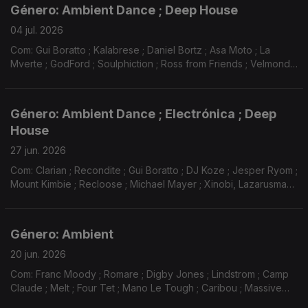
Género: Ambient Dance ; Deep House
04 jul. 2026
Com: Gui Boratto ; Kalabrese ; Daniel Bortz ; Asa Moto ; La
Mverte ; GodFord ; Soulphiction ; Ross from Friends ; Velmondo
; Axel Boman ; Youandewan ; Curses ...
Género: Ambient Dance ; Electrónica ; Deep
House
27 jun. 2026
Com: Clarian ; Recondite ; Gui Boratto ; DJ Koze ; Jesper Ryom ;
Mount Kimbie ; Recloose ; Michael Mayer ; Xinobi, Lazarusman ;
Mano Le Tough ; Dave DK ; Patrick Holland ; Kiasmos ;
M.A.N.D.Y., Booka Shade ...
Género: Ambient
20 jun. 2026
Com: Franc Moody ; Romare ; Digby Jones ; Lindstrom ; Camp
Claude ; Melt ; Four Tet ; Mano Le Tough ; Caribou ; Massive
Attack ; Evenings ; Ks French ; Leisure ; Kza ; Portishead ; Bliss