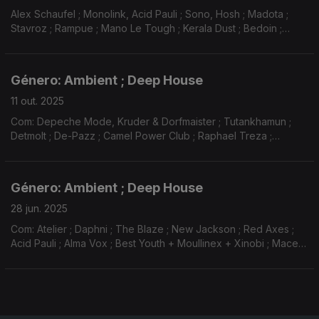
Alex Schaufel ; Monolink, Acid Pauli ; Sono, Hosh ; Madota ;
Stavroz ; Rampue ; Mano Le Tough ; Kerala Dust ; Bedoin ;
Damian Lazarus ; Satori ; WhoMadeWho, DJ Koze...
Género: Ambient ; Deep House
11 out. 2025
Com: Depeche Mode, Kruder & Dorfmaister ; Tutankhamun ;
Detmolt ; De-Pazz ; Camel Power Club ; Raphael Treza ;
Michael Mayer ; Pional ; Luca Musto ; Miljon ; Julian Jeweil ;
Charlotte Gainsbourg, Soulwax ...
Género: Ambient ; Deep House
28 jun. 2025
Com: Atelier ; Daphni ; The Blaze ; New Jackson ; Red Axes ;
Acid Pauli ; Alma Vox ; Best Youth + Moullinex + Xinobi ; Maceo
Plex ; Lee Rodriguez ; Étienne De Crécy ; Jazzanova ; Róisin
Murphy ; South Street Player ...