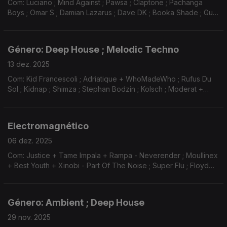
Com: Luciano ; Mind Against ; Pawsa ; Claptone ; Pachanga
Boys ; Omar S ; Damian Lazarus ; Dave DK ; Booka Shade ; Gui
Boratto ...
Género: Deep House ; Melodic Techno
13 dez. 2025
Com: Kid Francescoli ; Adriatique + WhoMadeWho ; Rufus Du
Sol ; Kidnap ; Shimza ; Stephan Bodzin ; Kolsch ; Moderat +
Keinemusik + Rampa ; Paul Kalkbrenner ; Super Flu ; Glowal ;
Adam Port ...
Electromagnético
06 dez. 2025
Com: Justice + Tame Impala + Rampa - Neverender ; Moullinex
+ Best Youth + Xinobi - Part Of The Noise ; Super Flu ; Floyd
Lavine ; TMPLE ; Chevals ; German Brigante ; Adam Ten + Rhye
; Fahlberg ; ItsArius + Lynnic ...
Género: Ambient ; Deep House
29 nov. 2025