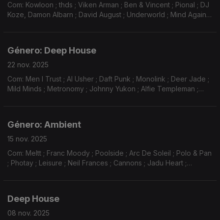
Com: Kowloon ; thds ; Viken Arman ; Ben & Vincent ; Pional ; DJ
Koze, Damon Albarn ; David August ; Underworld ; Mind Against
; Saraga ; Jurgen Page ; Elodie Gervaise ; Dennis Ferrer ;
Peggy Gou ; John Tejada ...
Género: Deep House
22 nov. 2025
Com: Men I Trust ; Al Usher ; Daft Punk ; Monolink ; Deer Jade ;
Mild Minds ; Metronomy ; Johnny Yukon ; Alfie Templeman ;
Audiofly ; Jadu Heart ; Nico Morano ; Unkle ...
Género: Ambient
15 nov. 2025
Com: Meltt ; Franc Moody ; Poolside ; Arc De Soleil ; Polo & Pan
; Photay ; Leisure ; Neil Frances ; Cannons ; Jadu Heart ;
Límperatrice ; Parcels ; Rhye ; Kainalu ; David August ...
Deep House
08 nov. 2025