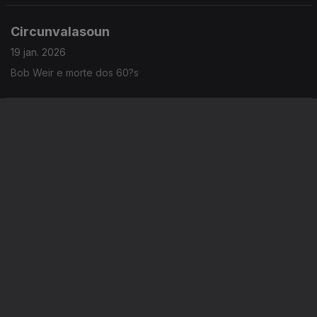
Circunvalasoun
19 jan. 2026
Bob Weir e morte dos 60?s
A espreitar 2026
15 jan. 2026
Pondo os patins ao jazz
Instale a aplicação
RTP Play