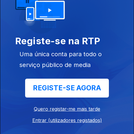
Teorias das cordas elétricas
22 abr. 2026
Do que é àspero e belo.
Registe-se na RTP
Uma única conta para todo o
10 anos sem Prince
serviço público de media
21 abr. 2026
Às vezes neva em Abril.
REGISTE-SE AGORA
Império dos Sentidos
21 abr. 2026
Quero registar-me mais tarde
O País tropical.
Entrar (utilizadores registados)