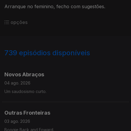
Arranque no feminino, fecho com sugestões.
opções
739
episódios disponíveis
941737
934701
927592
923006
917944
913199
907855
902592
Novos Abraços
04 ago. 2026
Um saudosismo curto.
Outras Fronteiras
03 ago. 2026
Boogie Back and Foward.