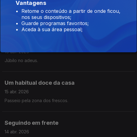
Vantagens
Circunvalasound
Retome o conteúdo a partir de onde ficou,
20 abr. 2026
nos seus dispositivos;
RnR Hall of Fame, Coachela e Massive Attack
Guarde programas favoritos;
Aceda à sua área pessoal;
Uma tartaruga a caminho
16 abr. 2026
Júbilo no adeus.
Um habitual doce da casa
15 abr. 2026
Passeio pela zona dos frescos.
Seguindo em frente
14 abr. 2026