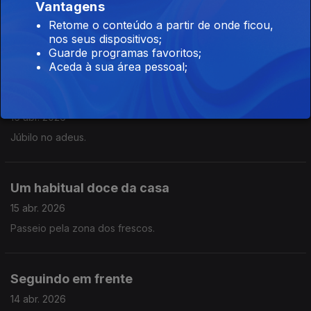
Vantagens
Circunvalasound
Retome o conteúdo a partir de onde ficou,
20 abr. 2026
nos seus dispositivos;
RnR Hall of Fame, Coachela e Massive Attack
Guarde programas favoritos;
Aceda à sua área pessoal;
Uma tartaruga a caminho
16 abr. 2026
Júbilo no adeus.
Um habitual doce da casa
15 abr. 2026
Passeio pela zona dos frescos.
Seguindo em frente
14 abr. 2026