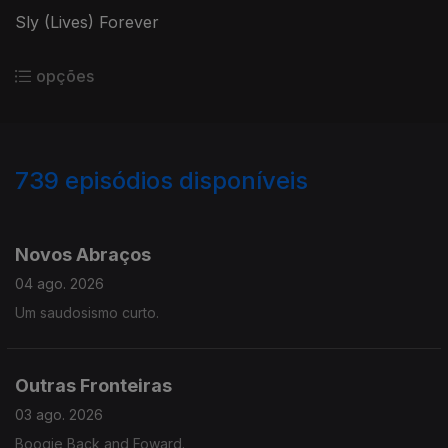
Sly (Lives) Forever
opções
739
episódios disponíveis
941737
934701
927592
923006
917944
913199
907855
902592
Novos Abraços
04 ago. 2026
Um saudosismo curto.
Outras Fronteiras
03 ago. 2026
Boogie Back and Foward.