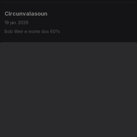
Circunvalasoun
19 jan. 2026
Bob Weir e morte dos 60?s
A espreitar 2026
15 jan. 2026
Pondo os patins ao jazz
Instale a aplicação
RTP Play