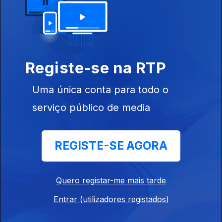
Teorias das cordas elétricas
22 abr. 2026
Do que é àspero e belo.
Registe-se na RTP
Uma única conta para todo o
10 anos sem Prince
serviço público de media
21 abr. 2026
Às vezes neva em Abril.
REGISTE-SE AGORA
Império dos Sentidos
21 abr. 2026
Quero registar-me mais tarde
O País tropical.
Entrar (utilizadores registados)