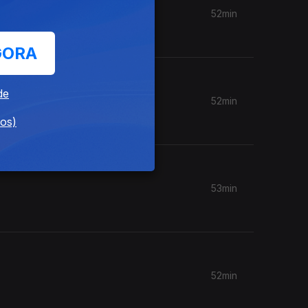
52min
GORA
de
52min
dos)
53min
52min