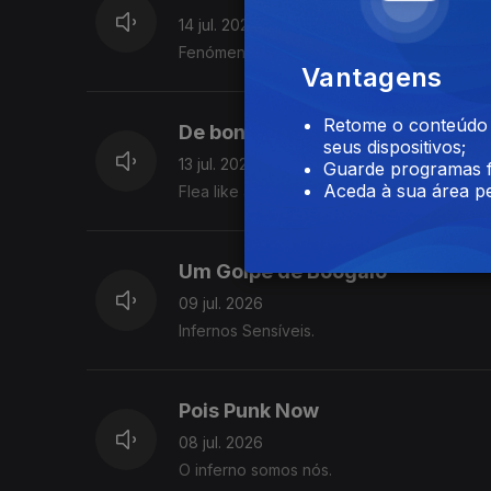
14 jul. 2026
Fenómenos de avistamentos.
Vantagens
Retome o conteúdo a
De boné estendido
seus dispositivos;
13 jul. 2026
Guarde programas f
Aceda à sua área pe
Flea like and Eagle
Um Golpe de Boogalo
09 jul. 2026
Infernos Sensíveis.
Pois Punk Now
08 jul. 2026
O inferno somos nós.