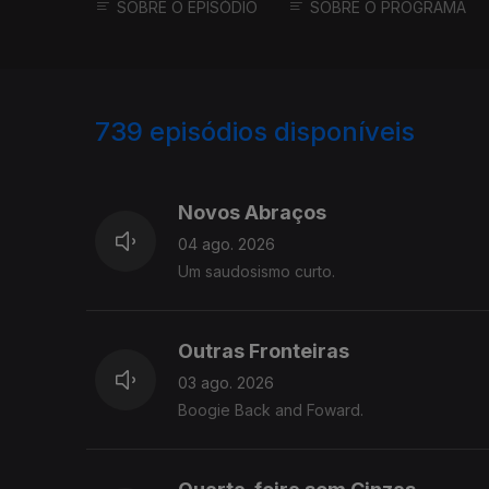
SOBRE O EPISÓDIO
SOBRE O PROGRAMA
739
episódios disponíveis
941737
934701
Novos Abraços
04 ago. 2026
Um saudosismo curto.
Outras Fronteiras
03 ago. 2026
Boogie Back and Foward.