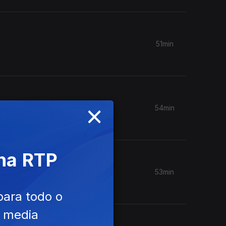
51min
×
54min
 na RTP
53min
para todo o
e media