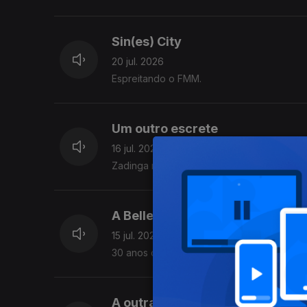
Sin(es) City
20 jul. 2026
Espreitando o FMM.
Um outro escrete
16 jul. 2026
Zadinga nunca falha
A Belle e o Sebastien
15 jul. 2026
30 anos de estranheza
A outras ondas