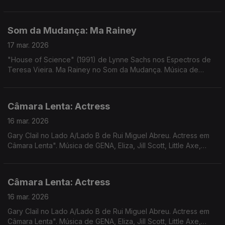
Passa Na Radio. Música de DJ Harrison, Dawuna, Natural
Yogurt Band, Samalandra, Transmission Towers
Som da Mudança: Ma Rainey
17 mar. 2026
"House of Science" (1991) de Lynne Sachs nos Espectros de
Teresa Vieira. Ma Rainey no Som da Mudança. Música de
Avalon Emerson, Smerz, James K, Redoma, Três Tristes
Tigres, St Germain, ...
Câmara Lenta: Actress
16 mar. 2026
Gary Clail no Lado A/Lado B de Rui Miguel Abreu. Actress em
Câmara Lenta". Música de GENA, Eliza, Jill Scott, Little Axe,
Laurie Anderson em remix Alex Fx, ...
Câmara Lenta: Actress
16 mar. 2026
Gary Clail no Lado A/Lado B de Rui Miguel Abreu. Actress em
Câmara Lenta". Música de GENA, Eliza, Jill Scott, Little Axe,