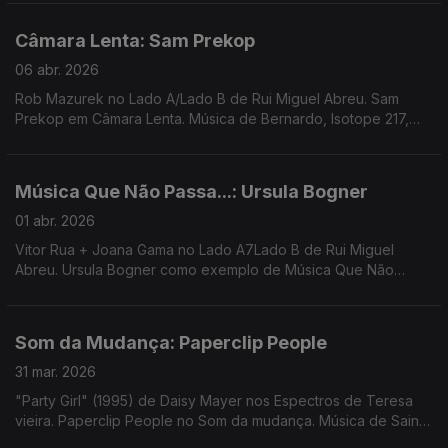
Câmara Lenta: Sam Prekop
06 abr. 2026
Rob Mazurek no Lado A/Lado B de Rui Miguel Abreu. Sam
Prekop em Câmara Lenta. Música de Bernardo, Isotope 217,
Santa Ana + Ana Gandum, Transmission Towers, ...
Música Que Não Passa...: Ursula Bogner
01 abr. 2026
Vitor Rua + Joana Gama no Lado A7Lado B de Rui Miguel
Abreu. Ursula Bogner como exemplo de Música Que Não
Passa Na Radio. Música de 30/70, Loraine James, Colectivo
Profound Whatever, Trabant ...
Som da Mudança: Paperclip People
31 mar. 2026
"Party Girl" (1995) de Daisy Mayer nos Espectros de Teresa
vieira. Paperclip People no Som da mudança. Música de Saint
John Mary + Arctween, Avalon Emerson, Dawn Penn, Sista Lisa