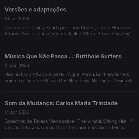
Versões e adaptações
16 abr. 2026
Reviões de Talking Heads por Theo Croker, Liv.e e Florence
Adooni. Beatles em versão de Jackie Mittoo, Bowie em versão
de Lassigue Bendthaus. Nico canta Doors, Ingrid Chavez canta
Madonna, Moodymann revê Chic, ...
Música Que Não Passa ...: Butthole Surfers
15 abr. 2026
Flea no Lado A/Lado B de Rui Miguel Abreu. Butthole Surfers
como exemplo de Música Que Não Passa Na Rádio. Música de
John Carroll Kirby, Martin Denny, Brian Eno + David Byrne,
Femme Falafel, ...
Som da Mudança: Carlos Maria Trindade
14 abr. 2026
Espectros de Teresa Vieira sobre "The Wind Is Driving Him ..."
de David Brooks. Carlos Maria Trindade em Câmara Lenta.
Música de Jimi Tenor, Jefferson Airplane, Mão, Herois do Mar,