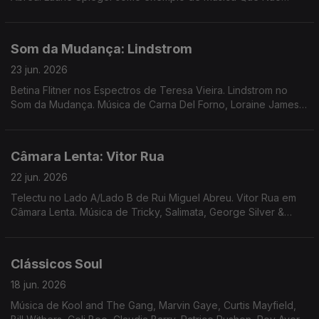
Passa Na Rádio. Musica de Cabrita, 30/70, Bitchin Bajas ...
Som da Mudança: Lindstrom
23 jun. 2026
Betina Flitner nos Espectros de Teresa Vieira. Lindstrom no
Som da Mudança. Música de Carna Del Forno, Loraine James,
PT Musik, XMal Deutschland, LX30, Bonfim, ...
Câmara Lenta: Vitor Rua
22 jun. 2026
Telectu no Lado A/Lado B de Rui Miguel Abreu. Vitor Rua em
Câmara Lenta. Música de Tricky, Salimata, George Silver &
Gold, Anar Band, Higher Primates ...
Clássicos Soul
18 jun. 2026
Música de Kool and The Gang, Marvin Gaye, Curtis Mayfield,