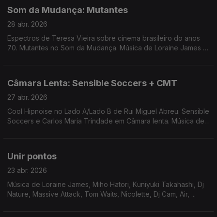
Som da Mudança: Mutantes
28 abr. 2026
Espectros de Teresa Vieira sobre cinema brasileiro do anos
70. Mutantes no Som da Mudança. Música de Loraine James +
Miho Hatori, Smerz, Cigarra, George Silver and Gold, Santa
Ana + Ana Gandum ...
Câmara Lenta: Sensible Soccers + CMT
27 abr. 2026
Cool Hipnoise no Lado A/Lado B de Rui Miguel Abreu. Sensible
Soccers e Carlos Maria Trindade em Câmara lenta. Música de
St John Mary, Jamie Lidell, Herbert + Momoko, Spaceboys,
Tone + Roxanne Tatei, ...
Unir pontos
23 abr. 2026
Música de Loraine James, Miho Hatori, Kuniyuki Takahashi, Dj
Nature, Massive Attack, Tom Waits, Nicolette, Dj Cam, Air, ...