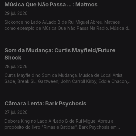
Música Que Não Passa ... : Matmos
29 jul. 2026
Sickonce no Lado A/Lado B de Rui Miguel Abreu. Matmos
como exemplo de Música Que Não Passa Na Radio. Música de
Fauzia, Tara Clerkin Trio, Bruno Pernadas, Sr Dubong, Lana
Gasparotti, Redoma ...
Som da Mudança: Curtis Mayfield/Future
Shock
28 jul. 2026
Curtis Mayfield no Som da Mudança. Música de Local Artist,
Sade, Break SL, Gaztween, John Carroll Kirby, Eddie Chacon,
Terry Callier, ...
Câmara Lenta: Bark Psychosis
27 jul. 2026
Debora King no Lado A /Lado B de Rui Miguel Abreu a
propósito do livro "Rimas e Batidas". Bark Psychosis em
Câmara Lenta. Música de Nomi, Jill Scott, Samalandra, ...