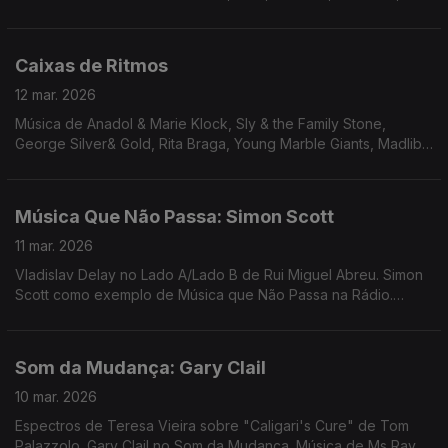
Laurie Anderson em remix Alex Fx, ...
Caixas de Ritmos
12 mar. 2026
Música de Anadol & Marie Klock, Sly & the Family Stone,
George Silver& Gold, Rita Braga, Young Marble Giants, Madlib,
The Gist, Cocteau Twins, Suicide, Karftwerk, Marvin Gaye,
Michael Jackson, Herbie Hancock, ...
Música Que Não Passa: Simon Scott
11 mar. 2026
Vladislav Delay no Lado A/Lado B de Rui Miguel Abreu. Simon
Scott como exemplo de Música que Não Passa na Rádio.
Música de Rebecca de Vasman, Amanda Whiting, Luomo, Jimi
Tenor
Som da Mudança: Gary Clail
10 mar. 2026
Espectros de Teresa Vieira sobre "Caligari's Cure" de Tom
Palazzolo. Gary Clail no Som da Mudança. Música de Ms Ray &