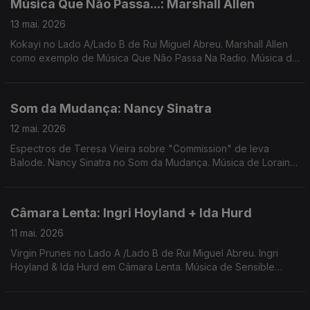
Música Que Não Passa...: Marshall Allen
13 mai. 2026
Kokayi no Lado A/Lado B de Rui Miguel Abreu. Marshall Allen
como exemplo de Música Que Não Passa Na Radio. Música de
Anysia Kim + Tony Seltzer, theCaeserz, Cabrita em remix Mirror
People, Bruno Pernadas, ...
Som da Mudança: Nancy Sinatra
12 mai. 2026
Espectros de Teresa Vieira sobre "Commission" de Ieva
Balode. Nancy Sinatra no Som da Mudança. Música de Loraine
James, Little Simz, Natalie Beridze, Silly, Nariaki + Stefan Ringer
...
Câmara Lenta: Ingri Hoyland + Ida Hurd
11 mai. 2026
Virgin Prunes no Lado A /Lado B de Rui Miguel Abreu. Ingri
Hoyland & Ida Hurd em Câmara Lenta. Música de Sensible
Soccers, Princess Tinymeat, Ali Omar, ...