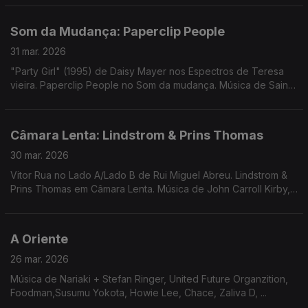
+ Sr Dubong, Keyiaa
Som da Mudança: Paperclip People
31 mar. 2026
"Party Girl" (1995) de Daisy Mayer nos Espectros de Teresa
vieira. Paperclip People no Som da mudança. Música de Saint
John Mary + Arctween, Avalon Emerson, Dawn Penn, Sista Lisa
+ Sr Dubong, Keyiaa
Câmara Lenta: Lindstrom & Prins Thomas
30 mar. 2026
Vitor Rua no Lado A/Lado B de Rui Miguel Abreu. Lindstrom &
Prins Thomas em Câmara Lenta. Música de John Carroll Kirby,
Eddie Chacon, Bernardo, Telectu, GNR, Bruno Pernadas, ...
A Oriente
26 mar. 2026
Música de Nariaki + Stefan Ringer, United Future Organzition,
Foodman,Susumu Yokota, Howie Lee, Chace, Zaliva D, ...