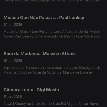
Bill Withers, Celi Bee, Claudja Barry, Patrice Rushen, Roy Ayers,
Erykah Badu, Shelter Av ...
Música Que Não Passa ... : Paul Lanksy
17 jun. 2026
Mouse on Mars + Lee Perry no Lado A/ Lado B de Rui Miguel
Abreu. Paul Lansky como exemplo de Música Que Não Passa
na Rádio. Música de Sault, Nightmares on Wax, Basic Channel,
...
Som da Mudança: Massive Attack
16 jun. 2026
Espectros de Teresa vieira com duas curtas de Maragret tait.
Massive Attack no Soim da Mudança. Música de Loraine
James, Jill Scott, John Carroll Kirby, Rebecca de Vasmant,
Mocky, Tricky ...
Câmara Lenta : Gigi Masin
15 jun. 2026
Assa’d Khoury no Lado a/Lado B de Rui Miguel Abreu. Novo