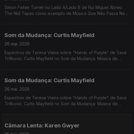
Simon Fisher Turner no Lado A/Lado B de Rui Miguel Abreu.
The Nid Tapes como exemplo de Música Que Não Passa Na
Radio. Música de Rahill, Shin Ski, Deux Filles. Sensible Soccers.
Floating Points, ...
Som da Mudança: Curtis Mayfield
26 mai. 2026
Espectros de Teresa Vieira sobre "Hands of Purple" de Sava
Trifkovic. Curtis Mayfield no Som da Mudança. Música de
Eddie Chacon, Kaytranada, Rochelle Jordan, The Master
Scratch Band,Santa Ana + Ana Gandum, Flying Lyzards
Som da Mudança: Curtis Mayfield
26 mai. 2026
Espectros de Teresa Vieira sobre "Hands of Purple" de Sava
Trifkovic. Curtis Mayfield no Som da Mudança. Música de
Eddie Chacon, Kaytranada, Rochelle Jordan, The Master
Scratch Band,Santa Ana + Ana Gandum, Flying Lyzards
Câmara Lenta: Karen Gwyer