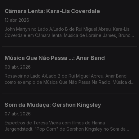
...
Câmara Lenta: Kara-Lis Coverdale
13 abr. 2026
John Martyn no Lado A/Lado B de Rui Miguel Abreu. Kara-Lis
Coverdale em Câmara lenta. Musica de Loraine James, Bruno
Pernadas, Frida, Luke Vibert, Massive Attack, ...
Música Que Não Passa ...: Anar Band
08 abr. 2026
Resavoir no Lado A/Lado B de Rui Miguel Abreu. Anar Band
como exemplo de Música Que Não Passa Na Rádio. Música de
Dj Harrison, Gaztween, Molly Lewis, Dam Funk ...
Som da Mudaça: Gershon Kingsley
07 abr. 2026
Espectros de Teresa Vieira com filmes de Hanna
Jargendstedt. "Pop Corn" de Gershon Kingsley no Som da
Mudança. Música de Eliza, Silly, Loopsell, Bruno Pernadas ...