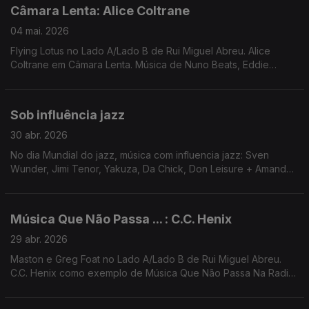
Câmara Lenta: Alice Coltrane
04 mai. 2026
Flying Lotus no Lado A/Lado B de Rui Miguel Abreu. Alice
Coltrane em Câmara Lenta. Música de Nuno Beats, Eddie
Chacon, Joydan, Thundercat, James K, ...
Sob influência jazz
30 abr. 2026
No dia Mundial do jazz, música com influencia jazz: Sven
Wunder, Jimi Tenor, Yakuza, Da Chick, Don Leisure + Amanda
Whiting, heliocentrics, Fumo Ninja, Lanna Gasparotti, Azar Azar,
4 Hero, Floating Points
Música Que Não Passa ... : C.C. Henix
29 abr. 2026
Maston e Greg Foat no Lado A/Lado B de Rui Miguel Abreu.
C.C. Henix como exemplo de Música Que Não Passa Na Radio.
Música de H.E.R. , Live, Ras G, Bruno Pernadas, Jeff Parker
(Kyron remix), Higher Primates