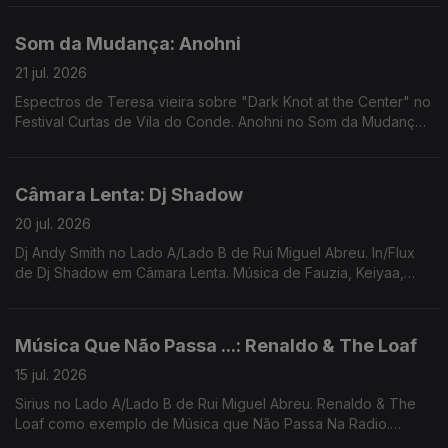
Som da Mudança: Anohni
21 jul. 2026
Espectros de Teresa vieira sobre "Dark Knot at the Center" no
Festival Curtas de Vila do Conde. Anohni no Som da Mudança.
Música de Carla Del Forno, Mirror People, Nuno Canavarro,
Ursula Rucker, Hercules and Love Affair
Câmara Lenta: Dj Shadow
20 jul. 2026
Dj Andy Smith no Lado A/Lado B de Rui Miguel Abreu. In/Flux
de Dj Shadow em Câmara Lenta. Música de Fauzia, Keiyaa,
Portishead, Tricky, James K, Zaliva D
Música Que Não Passa ...: Renaldo & The Loaf
15 jul. 2026
Sirius no Lado A/Lado B de Rui Miguel Abreu. Renaldo & The
Loaf como exemplo de Música que Não Passa Na Radio.
Música de Kaytranada, Jack J, Spitbender, Ali Omar, Sault