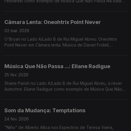
Feshareki como exemplo de Música Que Não Passa Na Rádio.
Música de Jonny Abbey, Avalon Emerson, Santa Ana + Ana
Gandum, Ondness, CZN, Dj Nigga Fox, ...
Câmara Lenta: Oneohtrix Point Never
02 mar. 2026
O'Bryan no Lado A/Lado B de Rui Miguel Abreu. Oneohtrix
Point Never em Câmara lenta. Música de Daniel Fridell,
Montanha, Dam Funk, Saint Dumas, Mirror People, ...
Música Que Não Passa ...: Eliane Radigue
25 fev. 2026
Shane Parish no Lado A/Lado B de Rui Miguel Abreu, a rever
Autechre. Eliane Radigue como exemplo de Música Que Não
Passa Na Radio. Música de Karen Nyame, Matt Martians, Nuno
Beats, Anadol, ...
Som da Mudança: Temptations
24 fev. 2026
"Niño" de Alberto Allica nos Espectros de Teresa Vieira,