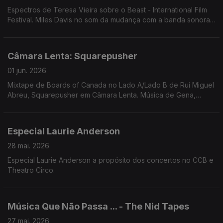
Espectros de Teresa Vieira sobre o Beast - International Film
Festival. Miles Davis no som da mudança com a banda sonora
de "Ascenseur pour l'échafaud" de Louis Malle
Câmara Lenta: Squarepusher
01 jun. 2026
Mixtape de Boards of Canada no Lado A/Lado B de Rui Miguel
Abreu, Squarepusher em Câmara Lenta. Música de Gena,
Jamie Lidell, Autechre, Oneohtrix Point Never, Nigga Fox,
Flying Lotus, ...
Especial Laurie Anderson
28 mai. 2026
Especial Laurie Anderson a propósito dos concertos no CCB e
Theatro Circo.
Música Que Não Passa ... - The Nid Tapes
27 mai. 2026