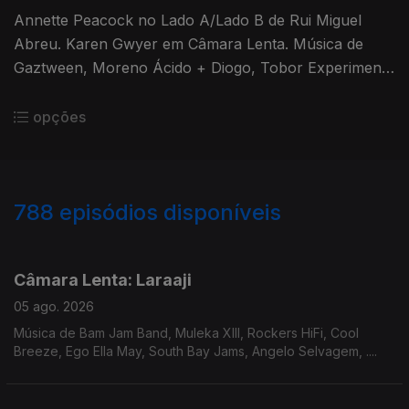
Annette Peacock no Lado A/Lado B de Rui Miguel
Abreu. Karen Gwyer em Câmara Lenta. Música de
Gaztween, Moreno Ácido + Diogo, Tobor Experiment,
Poolside
opções
788
episódios disponíveis
939681
937885
931165
928363
923690
918104
914642
908347
903565
Câmara Lenta: Laraaji
05 ago. 2026
Música de Bam Jam Band, Muleka XIII, Rockers HiFi, Cool
Breeze, Ego Ella May, South Bay Jams, Angelo Selvagem, ....