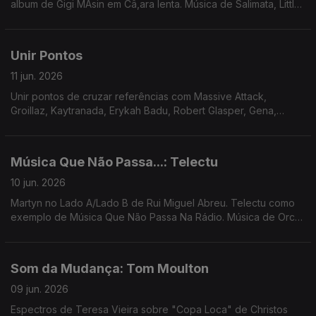
album de Gigi MAsin em Câ,ara lenta. Música de Salimata, Little
Simz, TP Musik, Al Massrieen, Nariaki + Stefan Ringer ...
Unir Pontos
11 jun. 2026
Unir pontos de cruzar referências com Massive Attack,
Groillaz, Kaytranada, Erykah Badu, Robert Glasper, Gena,
Georgia Anne Mudrow, Dam Funk ...
Música Que Não Passa...: Telectu
10 jun. 2026
Martyn no Lado A/Lado B de Rui Miguel Abreu. Telectu como
exemplo de Música Que Não Passa Na Rádio. Música de Orca,
Carla del Forno, Waffles Kru, Femme Falafel, ...
Som da Mudança: Tom Moulton
09 jun. 2026
Espectros de Teresa Vieira sobre "Copa Loca" de Christos