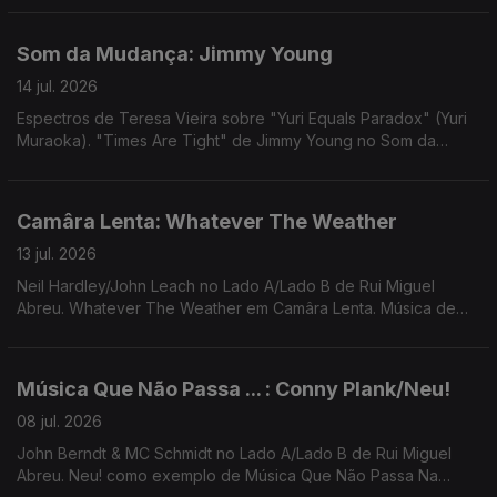
Som da Mudança: Jimmy Young
14 jul. 2026
Espectros de Teresa Vieira sobre "Yuri Equals Paradox" (Yuri
Muraoka). "Times Are Tight" de Jimmy Young no Som da
Mudança. Música de Jimi Tenor, Cool Breeze, Arthur Russell,
Santa ana & Ana Gandum...
Camâra Lenta: Whatever The Weather
13 jul. 2026
Neil Hardley/John Leach no Lado A/Lado B de Rui Miguel
Abreu. Whatever The Weather em Camâra Lenta. Música de
Miho Hatori, Carla Del Forno, Clara Rockmore, Portishead
Música Que Não Passa ... : Conny Plank/Neu!
08 jul. 2026
John Berndt & MC Schmidt no Lado A/Lado B de Rui Miguel
Abreu. Neu! como exemplo de Música Que Não Passa Na