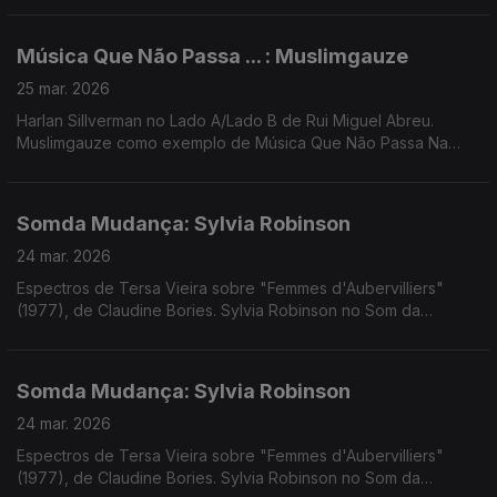
Música Que Não Passa ... : Muslimgauze
25 mar. 2026
Harlan Sillverman no Lado A/Lado B de Rui Miguel Abreu.
Muslimgauze como exemplo de Música Que Não Passa Na
Radio. Música de Jimi Tenor, Moby, Don Leisure + Amanda
Whiting, John Surman, Rochelle Jordan ...
Somda Mudança: Sylvia Robinson
24 mar. 2026
Espectros de Tersa Vieira sobre "Femmes d'Aubervilliers"
(1977), de Claudine Bories. Sylvia Robinson no Som da
Mudança. Música de Eliza, Femme Falafel, Waffles Kru, Rita
Braga + JP Simões, Império Pacifico + Panda Bear
Somda Mudança: Sylvia Robinson
24 mar. 2026
Espectros de Tersa Vieira sobre "Femmes d'Aubervilliers"
(1977), de Claudine Bories. Sylvia Robinson no Som da