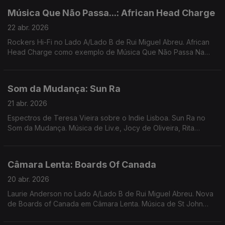
Música Que Não Passa...: African Head Charge
22 abr. 2026
Rockers Hi-Fi no Lado A/Lado B de Rui Miguel Abreu. African
Head Charge como exemplo de Música Que Não Passa Na
Radio. Música de Xtanki e Dubio, Gala Drop, Lissabon by Bus +
Simply Rockers Soundsystem, Peaking Lights ...
Som da Mudança: Sun Ra
21 abr. 2026
Espectros de Teresa Vieira sobre o Indie Lisboa. Sun Ra no
Som da Mudança. Música de Liv.e, Jocy de Oliveira, Rita
Braga, Bernardo, Bitchin Bajas, ...
Câmara Lenta: Boards Of Canada
20 abr. 2026
Laurie Anderson no Lado A/Lado B de Rui Miguel Abreu. Nova
de Boards of Canada em Câmara Lenta. Música de St John
Mary, Local Artist, Dj Harrison, Carminho, Mão, ...