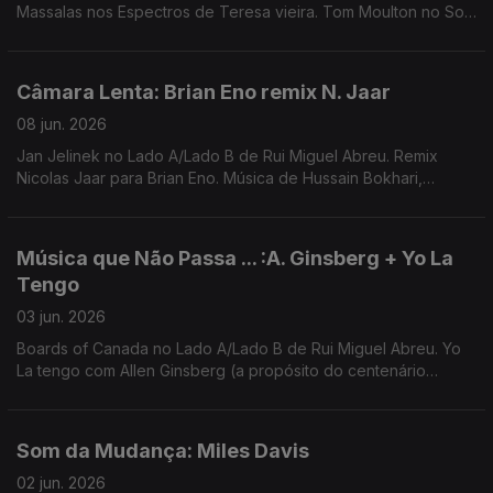
Massalas nos Espectros de Teresa vieira. Tom Moulton no Som
da Mudança. Música de Nuno Beats, Rita Vian, Ztella, Avalon
Emerson, ...
Câmara Lenta: Brian Eno remix N. Jaar
08 jun. 2026
Jan Jelinek no Lado A/Lado B de Rui Miguel Abreu. Remix
Nicolas Jaar para Brian Eno. Música de Hussain Bokhari,
Redoma, Farben, Matias Aguayo, ...
Música que Não Passa ... :A. Ginsberg + Yo La
Tengo
03 jun. 2026
Boards of Canada no Lado A/Lado B de Rui Miguel Abreu. Yo
La tengo com Allen Ginsberg (a propósito do centenário
deste) como exemplo de Música Que Não Passa Na Radio
Som da Mudança: Miles Davis
02 jun. 2026