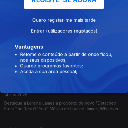
REGISTE-SE AGORA
Mecânica
19 mai. 2026
Ira Saachs nos Espectros de Teresa Vieira. Wendy Carlos com
Quero registar-me mais tarde
a banda sonora de A Clockwork Orange no Som da mudança.
Música de Saint John Mary, James K, Klaus Nomi, Mj Lallo,
Entrar (utilizadores registados)
Jane Weaver, ...
Câmara Lenta: Tulips
Vantagens
18 mai. 2026
Retome o conteúdo a partir de onde ficou,
nos seus dispositivos;
Tuxedomoon no Lado A/Lado B de Rui Miguel Abreu. Tulips
Guarde programas favoritos;
em Câmara Lenta. Música de Leon Vynehall, Blaine Reininger +
Aceda à sua área pessoal;
Steven Brown, Residents, Laurie Anderson ...
Destaque Loraine James
14 mai. 2026
Destaque a Loraine James a propósito do novo "Detached
From The Rest Of You". Música de Loraine James, Whatever
The Weather, Tirzah, Sonic Boom & Panda Bear, Femme
Falafel, ....