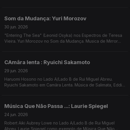
People, Vakula, Rahill, Vanessa Vasmant
Som da Mudança: Yuri Morozov
30 jun. 2026
"Entering The Sea" (Leonid Osyka) nos Espectros de Teresa
Vieira. Yuri Morozov no Som da Mudança. Musica de Mirror
People, Vakula, Rahill, Vanessa Vasmant
CAmâra lenta : Ryuichi Sakamoto
29 jun. 2026
Haruomi Hosono no Lado A/Lado B de Rui Miguel Abreu.
Ryuichi Sakamoto em Camâra Lenta. Música de Salimata, Eddie
Chacon, Yellow Magic Orchestra, Nariaki + Stefan Ringer,
Moreno Ácido + Diogo ...
Música Que Não Passa ...: Laurie Spiegel
24 jun. 2026
Robert Aiki Aubrey Lowe no Lado A/Lado B de Rui Miguel
Abreu. Laurie Spiegel como exemplo de Música Que Não