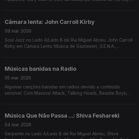
Nourished by Time, Mané Fernandes, Jamie Lidell, Specter,
George Silver & Gold,
Câmara lenta: John Carroll Kirby
09 mar. 2026
Soul Jazz no Lado A/Lado B de Rui Miguel Abreu. John Carroll
Kirby em Câmara Lenta. Música de Gaztween, G.E.N.A.,
Bernardo, Norma White & Brentford, Konk, Mercenárias, ...
Músicas banidas na Radio
05 mar. 2026
Algumas canções banidas em radios devido a conteúdo
sensível. Com Massive Attack, Talking Heads, Beastie Boys,
Clash, Specials, Bob Marley, Temptations, Beatles, Zeca
Afonso, ...
Música Que Não Passa ...: Shiva Feshareki
04 mar. 2026
Serpente no Lado A/Lado B de Rui Miguel Abreu, Shiva