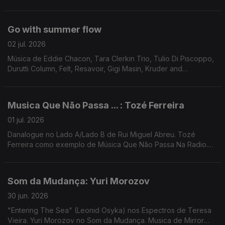
Serge Gainsbourg, Marquis de Sade ...
Go with summer flow
02 jul. 2026
Música de Eddie Chacon, Tara Clerkin Trio, Tulio Di Piscoppo,
Durutti Column, Felt, Resavoir, Gigi Masin, Kruder and
Dorfmeister, PT Musik, ...
Musica Que Não Passa ... : Tozé Ferreira
01 jul. 2026
Danalogue no Lado A/Lado B de Rui Miguel Abreu. Tozé
Ferreira como exemplo de Música Que Não Passa Na Radio.
Música de Nuno Beats, Mr Scruff & Mark Rae, George Silver &
Gold, Bruno Pernadas
Som da Mudança: Yuri Morozov
30 jun. 2026
"Entering The Sea" (Leonid Osyka) nos Espectros de Teresa
Vieira. Yuri Morozov no Som da Mudança. Musica de Mirror