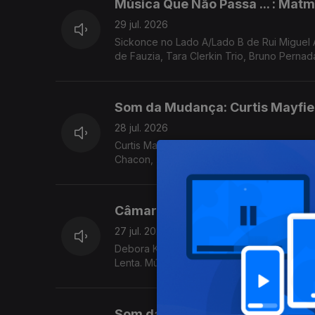
Música Que Não Passa ... : Mat
29 jul. 2026
Sickonce no Lado A/Lado B de Rui Miguel
de Fauzia, Tara Clerkin Trio, Bruno Pernad
Som da Mudança: Curtis Mayfie
28 jul. 2026
Curtis Mayfield no Som da Mudança. Música 
Chacon, Terry Callier, ...
Câmara Lenta: Bark Psychosis
27 jul. 2026
Debora King no Lado A /Lado B de Rui Migu
Lenta. Música de Nomi, Jill Scott, Samalandra
Som da Mudança: Anohni