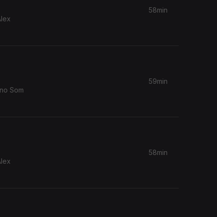
58min
Alex
59min
 no Som
58min
Alex