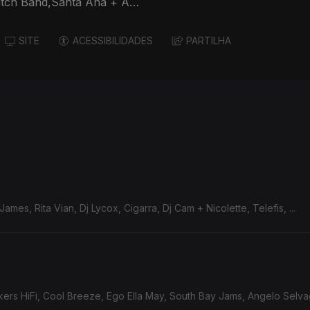
atch Band,Santa Ana + Ana
SITE
ACESSIBILIDADES
PARTILHA
ames, Rita Vian, Dj Lycox, Cigarra, Dj Cam + Nicolette, Telefis, ...
rs HiFi, Cool Breeze, Ego Ella May, South Bay Jams, Angelo Selvage