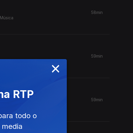
58min
 Música
59min
×
ie
 na RTP
59min
m Câmara
para todo o
e media