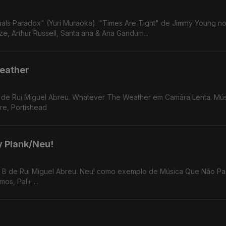
Are Tight" de Jimmy Young no Som da
e, Arthur Russell, Santa ana & Ana Gandum...
eather
B de Rui Miguel Abreu. Whatever The Weather em Camâra Lenta. Mú
re, Portishead
y Plank/Neu!
os, Pal+ ...