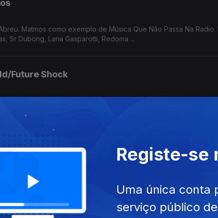
mos
 Abreu. Matmos como exemplo de Música Que Não Passa Na Radio.
as, Sr Dubong, Lana Gasparotti, Redoma ...
ld/Future Shock
de Local Artist, Sade, Break SL, Gaztween, John Carroll Kirby, Edd
Registe-se
el Abreu a propósito do livro "Rimas e Batidas". Bark Psychosis e
, ...
Uma única conta 
serviço público d