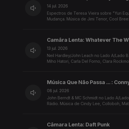
14 jul. 2026
Espectros de Teresa Vieira sobre "Yuri Equals Paradox" (Yuri Muraoka). "Times 
Mudança. Música de Jimi Tenor, Cool Breez
Camâra Lenta: Whatever The W
13 jul. 2026
Neil Hardley/John Leach no Lado A/Lado 
Miho Hatori, Carla Del Forno, Clara Rockmo
Música Que Não Passa ... : Conn
08 jul. 2026
John Berndt & MC Schmidt no Lado A/Lado B de Rui Miguel Abreu. Neu! como exemplo de Música Que Não Passa Na
Rádio. Música de Cindy Lee, Colloboh, Matm
Câmara Lenta: Daft Punk