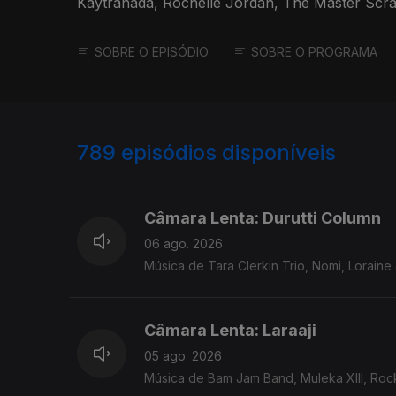
Kaytranada, Rochelle Jordan, The Master Scr
Gandum, Flying Lyzards
SOBRE O EPISÓDIO
SOBRE O PROGRAMA
789
episódios disponíveis
939704
938136
933291
Câmara Lenta: Durutti Column
06 ago. 2026
Música de Tara Clerkin Trio, Nomi, Loraine J
Câmara Lenta: Laraaji
05 ago. 2026
Música de Bam Jam Band, Muleka XIII, Rocke