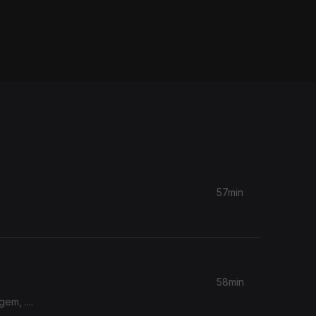
57min
58min
m, ....