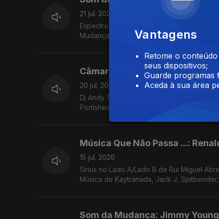
21 jul. 2026
Espectros de Teresa vieira sobre "Dark Kn
Vantagens
Retome o conteúdo a
seus dispositivos;
Câmara Lenta: Dj Shadow
Guarde programas f
Aceda à sua área pe
20 jul. 2026
Dj Andy Smith no Lado A/Lado B de Rui Mig
Portishead, Tricky, James K, Zaliva D
Música Que Não Passa ...: Renal
15 jul. 2026
Sirius no Lado A/Lado B de Rui Miguel Ab
Música de Kaytranada, Jack J, Spitbender, 
Som da Mudança: Jimmy Young