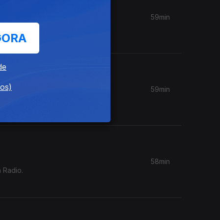
59min
om da
GORA
de
dos)
59min
, Keiyaa,
58min
 Radio.