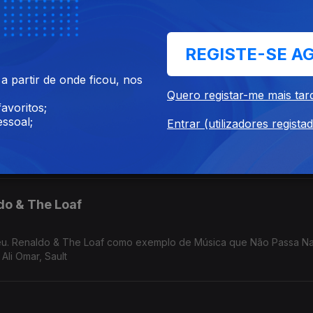
ot at the Center" no Festival Curtas de Vila do Conde. Anohni no S
REGISTE-SE A
Mudança. Música de Carla Del Forno, Mirror People, Nuno Canavarro, Ursula Rucker, Hercules and Love Affair
 partir de onde ficou, nos
Quero registar-me mais tar
avoritos;
ssoal;
Entrar (utilizadores regista
uel Abreu. In/Flux de Dj Shadow em Câmara Lenta. Música de Fauzia
do & The Loaf
reu. Renaldo & The Loaf como exemplo de Música que Não Passa Na
Ali Omar, Sault