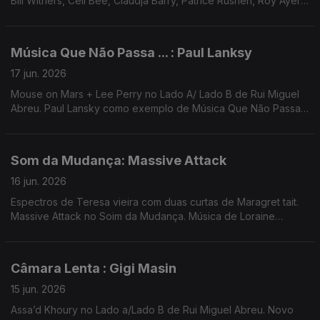
Bill Withers, Celi Bee, Claudja Barry, Patrice Rushen, Roy Ayers,
Erykah Badu, Shelter Av ...
Música Que Não Passa ... : Paul Lanksy
17 jun. 2026
Mouse on Mars + Lee Perry no Lado A/ Lado B de Rui Miguel
Abreu. Paul Lansky como exemplo de Música Que Não Passa
na Rádio. Música de Sault, Nightmares on Wax, Basic Channel,
...
Som da Mudança: Massive Attack
16 jun. 2026
Espectros de Teresa vieira com duas curtas de Maragret tait.
Massive Attack no Soim da Mudança. Música de Loraine
James, Jill Scott, John Carroll Kirby, Rebecca de Vasmant,
Mocky, Tricky ...
Câmara Lenta : Gigi Masin
15 jun. 2026
Assa’d Khoury no Lado a/Lado B de Rui Miguel Abreu. Novo