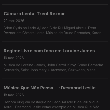
Mudança. Música de Eliza, Femme Falafel, Waffles Kru, Rita
Braga + JP Simões, Império Pacifico + Panda Bear
Câmara Lenta: Trent Reznor
23 mar. 2026
Brion Gysin no Lado A/Lado B de Rui Miguel Abreu. Trent
Reznor em Câmara Lenta. Música de Bruno Pernadas, Karen
Nyame, Material + William Burroughs, Ramuntcho Mata, South
Bay Jams, ...
Regime Livre com foco em Loraine James
19 mar. 2026
Música de Loraine James, John Carroll Kirby, Bruno Pernadas,
Bernardo, Saint John mary + Arctween, Gaztween, Maria,
Ursula Rucker
Música Que Não Passa ... : Desmond Leslie
18 mar. 2026
Debora King em destaque no Lado A/Lado B de Rui Miguel
Abreu. Desmond Leslie como exemplo de Música Que Não