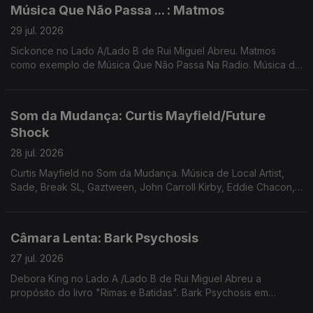
Música Que Não Passa ... : Matmos
29 jul. 2026
Sickonce no Lado A/Lado B de Rui Miguel Abreu. Matmos
como exemplo de Música Que Não Passa Na Radio. Música de
Fauzia, Tara Clerkin Trio, Bruno Pernadas, Sr Dubong, Lana
Gasparotti, Redoma ...
Som da Mudança: Curtis Mayfield/Future
Shock
28 jul. 2026
Curtis Mayfield no Som da Mudança. Música de Local Artist,
Sade, Break SL, Gaztween, John Carroll Kirby, Eddie Chacon,
Terry Callier, ...
Câmara Lenta: Bark Psychosis
27 jul. 2026
Debora King no Lado A /Lado B de Rui Miguel Abreu a
propósito do livro "Rimas e Batidas". Bark Psychosis em
Câmara Lenta. Música de Nomi, Jill Scott, Samalandra, ...