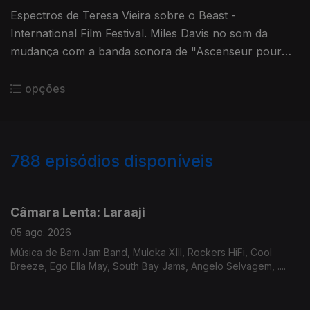
Espectros de Teresa Vieira sobre o Beast -
International Film Festival. Miles Davis no som da
mudança com a banda sonora de "Ascenseur pour
l'échafaud" de Louis Malle
opções
788
episódios disponíveis
939681
937885
931165
928363
923690
918104
914642
908347
903565
Câmara Lenta: Laraaji
05 ago. 2026
Música de Bam Jam Band, Muleka XIII, Rockers HiFi, Cool
Breeze, Ego Ella May, South Bay Jams, Angelo Selvagem, ....