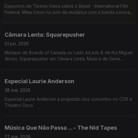
Espectros de Teresa Vieira sobre o Beast - International Film
Festival. Miles Davis no som da mudança com a banda sonora
de "Ascenseur pour l'échafaud" de Louis Malle
Câmara Lenta: Squarepusher
01 jun. 2026
Mixtape de Boards of Canada no Lado A/Lado B de Rui Miguel
Abreu, Squarepusher em Câmara Lenta. Música de Gena,
Jamie Lidell, Autechre, Oneohtrix Point Never, Nigga Fox,
Flying Lotus, ...
Especial Laurie Anderson
28 mai. 2026
Especial Laurie Anderson a propósito dos concertos no CCB e
Theatro Circo.
Música Que Não Passa ... - The Nid Tapes
27 mai. 2026