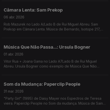
Câmara Lenta: Sam Prekop
06 abr. 2026
Rob Mazurek no Lado A/Lado B de Rui Miguel Abreu. Sam
Prekop em Câmara Lenta. Música de Bernardo, Isotope 217,
Santa Ana + Ana Gandum, Transmission Towers, ...
Música Que Não Passa...: Ursula Bogner
01 abr. 2026
Vitor Rua + Joana Gama no Lado A7Lado B de Rui Miguel
Abreu. Ursula Bogner como exemplo de Música Que Não
Passa Na Radio. Música de 30/70, Loraine James, Colectivo
Profound Whatever, Trabant ...
Som da Mudança: Paperclip People
31 mar. 2026
"Party Girl" (1995) de Daisy Mayer nos Espectros de Teresa
vieira. Paperclip People no Som da mudança. Música de Saint
John Mary + Arctween, Avalon Emerson, Dawn Penn, Sista Lisa