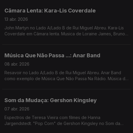
...
Câmara Lenta: Kara-Lis Coverdale
13 abr. 2026
John Martyn no Lado A/Lado B de Rui Miguel Abreu. Kara-Lis
Coverdale em Câmara lenta. Musica de Loraine James, Bruno
Pernadas, Frida, Luke Vibert, Massive Attack, ...
Música Que Não Passa ...: Anar Band
08 abr. 2026
Resavoir no Lado A/Lado B de Rui Miguel Abreu. Anar Band
como exemplo de Música Que Não Passa Na Rádio. Música de
Dj Harrison, Gaztween, Molly Lewis, Dam Funk ...
Som da Mudaça: Gershon Kingsley
07 abr. 2026
Espectros de Teresa Vieira com filmes de Hanna
Jargendstedt. "Pop Corn" de Gershon Kingsley no Som da
Mudança. Música de Eliza, Silly, Loopsell, Bruno Pernadas ...