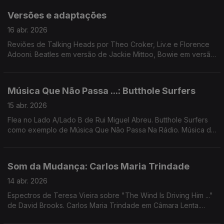
Versões e adaptações
16 abr. 2026
Reviões de Talking Heads por Theo Croker, Liv.e e Florence
Adooni. Beatles em versão de Jackie Mittoo, Bowie em versão
de Lassigue Bendthaus. Nico canta Doors, Ingrid Chavez canta
Madonna, Moodymann revê Chic, ...
Música Que Não Passa ...: Butthole Surfers
15 abr. 2026
Flea no Lado A/Lado B de Rui Miguel Abreu. Butthole Surfers
como exemplo de Música Que Não Passa Na Rádio. Música de
John Carroll Kirby, Martin Denny, Brian Eno + David Byrne,
Femme Falafel, ...
Som da Mudança: Carlos Maria Trindade
14 abr. 2026
Espectros de Teresa Vieira sobre "The Wind Is Driving Him ..."
de David Brooks. Carlos Maria Trindade em Câmara Lenta.
Música de Jimi Tenor, Jefferson Airplane, Mão, Herois do Mar,