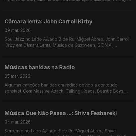
Nourished by Time, Mané Fernandes, Jamie Lidell, Specter,
George Silver & Gold,
Câmara lenta: John Carroll Kirby
09 mar. 2026
Soul Jazz no Lado A/Lado B de Rui Miguel Abreu. John Carroll
Kirby em Câmara Lenta. Música de Gaztween, G.E.N.A.,
Bernardo, Norma White & Brentford, Konk, Mercenárias, ...
Músicas banidas na Radio
05 mar. 2026
Algumas canções banidas em radios devido a conteúdo
sensível. Com Massive Attack, Talking Heads, Beastie Boys,
Clash, Specials, Bob Marley, Temptations, Beatles, Zeca
Afonso, ...
Música Que Não Passa ...: Shiva Feshareki
04 mar. 2026
Serpente no Lado A/Lado B de Rui Miguel Abreu, Shiva