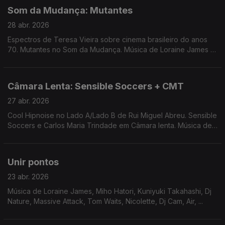
Som da Mudança: Mutantes
28 abr. 2026
Espectros de Teresa Vieira sobre cinema brasileiro do anos
70. Mutantes no Som da Mudança. Música de Loraine James +
Miho Hatori, Smerz, Cigarra, George Silver and Gold, Santa
Ana + Ana Gandum ...
Câmara Lenta: Sensible Soccers + CMT
27 abr. 2026
Cool Hipnoise no Lado A/Lado B de Rui Miguel Abreu. Sensible
Soccers e Carlos Maria Trindade em Câmara lenta. Música de
St John Mary, Jamie Lidell, Herbert + Momoko, Spaceboys,
Tone + Roxanne Tatei, ...
Unir pontos
23 abr. 2026
Música de Loraine James, Miho Hatori, Kuniyuki Takahashi, Dj
Nature, Massive Attack, Tom Waits, Nicolette, Dj Cam, Air, ...