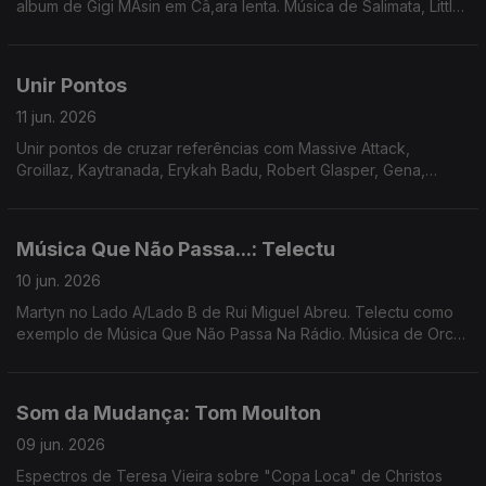
album de Gigi MAsin em Câ,ara lenta. Música de Salimata, Little
Simz, TP Musik, Al Massrieen, Nariaki + Stefan Ringer ...
Unir Pontos
11 jun. 2026
Unir pontos de cruzar referências com Massive Attack,
Groillaz, Kaytranada, Erykah Badu, Robert Glasper, Gena,
Georgia Anne Mudrow, Dam Funk ...
Música Que Não Passa...: Telectu
10 jun. 2026
Martyn no Lado A/Lado B de Rui Miguel Abreu. Telectu como
exemplo de Música Que Não Passa Na Rádio. Música de Orca,
Carla del Forno, Waffles Kru, Femme Falafel, ...
Som da Mudança: Tom Moulton
09 jun. 2026
Espectros de Teresa Vieira sobre "Copa Loca" de Christos