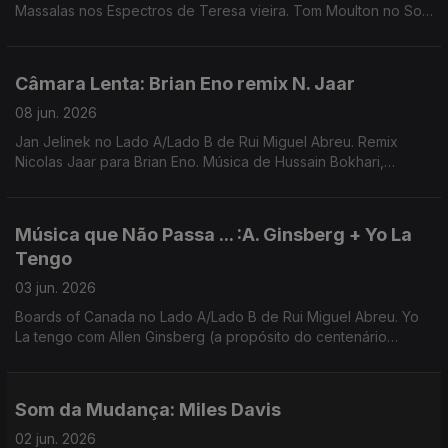
Massalas nos Espectros de Teresa vieira. Tom Moulton no Som
da Mudança. Música de Nuno Beats, Rita Vian, Ztella, Avalon
Emerson, ...
Câmara Lenta: Brian Eno remix N. Jaar
08 jun. 2026
Jan Jelinek no Lado A/Lado B de Rui Miguel Abreu. Remix
Nicolas Jaar para Brian Eno. Música de Hussain Bokhari,
Redoma, Farben, Matias Aguayo, ...
Música que Não Passa ... :A. Ginsberg + Yo La
Tengo
03 jun. 2026
Boards of Canada no Lado A/Lado B de Rui Miguel Abreu. Yo
La tengo com Allen Ginsberg (a propósito do centenário
deste) como exemplo de Música Que Não Passa Na Radio
Som da Mudança: Miles Davis
02 jun. 2026