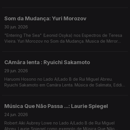
People, Vakula, Rahill, Vanessa Vasmant
Som da Mudança: Yuri Morozov
30 jun. 2026
"Entering The Sea" (Leonid Osyka) nos Espectros de Teresa
Vieira. Yuri Morozov no Som da Mudança. Musica de Mirror
People, Vakula, Rahill, Vanessa Vasmant
CAmâra lenta : Ryuichi Sakamoto
29 jun. 2026
Haruomi Hosono no Lado A/Lado B de Rui Miguel Abreu.
Ryuichi Sakamoto em Camâra Lenta. Música de Salimata, Eddie
Chacon, Yellow Magic Orchestra, Nariaki + Stefan Ringer,
Moreno Ácido + Diogo ...
Música Que Não Passa ...: Laurie Spiegel
24 jun. 2026
Robert Aiki Aubrey Lowe no Lado A/Lado B de Rui Miguel
Abreu. Laurie Spiegel como exemplo de Música Que Não