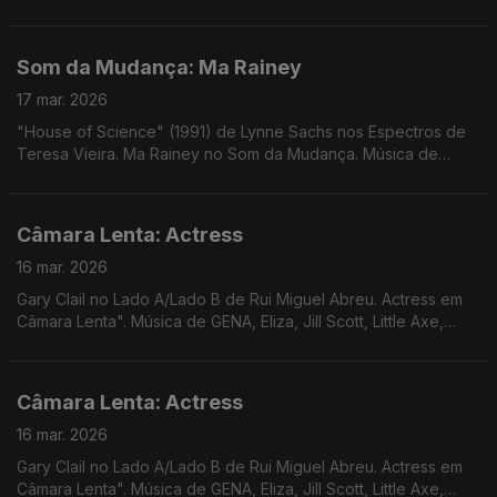
Passa Na Radio. Música de DJ Harrison, Dawuna, Natural
Yogurt Band, Samalandra, Transmission Towers
Som da Mudança: Ma Rainey
17 mar. 2026
"House of Science" (1991) de Lynne Sachs nos Espectros de
Teresa Vieira. Ma Rainey no Som da Mudança. Música de
Avalon Emerson, Smerz, James K, Redoma, Três Tristes
Tigres, St Germain, ...
Câmara Lenta: Actress
16 mar. 2026
Gary Clail no Lado A/Lado B de Rui Miguel Abreu. Actress em
Câmara Lenta". Música de GENA, Eliza, Jill Scott, Little Axe,
Laurie Anderson em remix Alex Fx, ...
Câmara Lenta: Actress
16 mar. 2026
Gary Clail no Lado A/Lado B de Rui Miguel Abreu. Actress em
Câmara Lenta". Música de GENA, Eliza, Jill Scott, Little Axe,