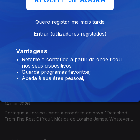
REGISTE-SE AGORA
Mecânica
19 mai. 2026
Ira Saachs nos Espectros de Teresa Vieira. Wendy Carlos com
Quero registar-me mais tarde
a banda sonora de A Clockwork Orange no Som da mudança.
Música de Saint John Mary, James K, Klaus Nomi, Mj Lallo,
Entrar (utilizadores registados)
Jane Weaver, ...
Câmara Lenta: Tulips
Vantagens
18 mai. 2026
Retome o conteúdo a partir de onde ficou,
nos seus dispositivos;
Tuxedomoon no Lado A/Lado B de Rui Miguel Abreu. Tulips
Guarde programas favoritos;
em Câmara Lenta. Música de Leon Vynehall, Blaine Reininger +
Aceda à sua área pessoal;
Steven Brown, Residents, Laurie Anderson ...
Destaque Loraine James
14 mai. 2026
Destaque a Loraine James a propósito do novo "Detached
From The Rest Of You". Música de Loraine James, Whatever
The Weather, Tirzah, Sonic Boom & Panda Bear, Femme
Falafel, ....