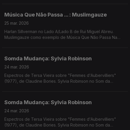
Música Que Não Passa ... : Muslimgauze
25 mar. 2026
Harlan Sillverman no Lado A/Lado B de Rui Miguel Abreu.
Muslimgauze como exemplo de Música Que Não Passa Na
Radio. Música de Jimi Tenor, Moby, Don Leisure + Amanda
Whiting, John Surman, Rochelle Jordan ...
Somda Mudança: Sylvia Robinson
24 mar. 2026
Espectros de Tersa Vieira sobre "Femmes d'Aubervilliers"
(1977), de Claudine Bories. Sylvia Robinson no Som da
Mudança. Música de Eliza, Femme Falafel, Waffles Kru, Rita
Braga + JP Simões, Império Pacifico + Panda Bear
Somda Mudança: Sylvia Robinson
24 mar. 2026
Espectros de Tersa Vieira sobre "Femmes d'Aubervilliers"
(1977), de Claudine Bories. Sylvia Robinson no Som da