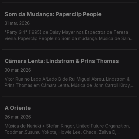
+ Sr Dubong, Keyiaa
Som da Mudança: Paperclip People
31 mar. 2026
"Party Girl" (1995) de Daisy Mayer nos Espectros de Teresa
vieira. Paperclip People no Som da mudança. Música de Saint
John Mary + Arctween, Avalon Emerson, Dawn Penn, Sista Lisa
+ Sr Dubong, Keyiaa
Câmara Lenta: Lindstrom & Prins Thomas
30 mar. 2026
Vitor Rua no Lado A/Lado B de Rui Miguel Abreu. Lindstrom &
Prins Thomas em Câmara Lenta. Música de John Carroll Kirby,
Eddie Chacon, Bernardo, Telectu, GNR, Bruno Pernadas, ...
A Oriente
26 mar. 2026
Música de Nariaki + Stefan Ringer, United Future Organzition,
Foodman,Susumu Yokota, Howie Lee, Chace, Zaliva D, ...