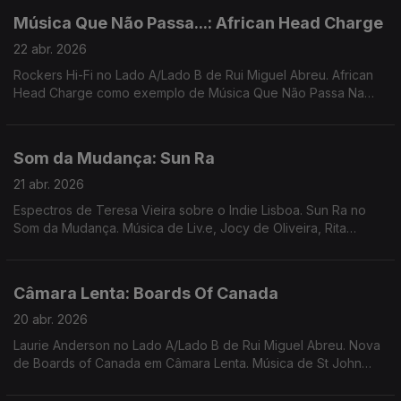
Música Que Não Passa...: African Head Charge
22 abr. 2026
Rockers Hi-Fi no Lado A/Lado B de Rui Miguel Abreu. African
Head Charge como exemplo de Música Que Não Passa Na
Radio. Música de Xtanki e Dubio, Gala Drop, Lissabon by Bus +
Simply Rockers Soundsystem, Peaking Lights ...
Som da Mudança: Sun Ra
21 abr. 2026
Espectros de Teresa Vieira sobre o Indie Lisboa. Sun Ra no
Som da Mudança. Música de Liv.e, Jocy de Oliveira, Rita
Braga, Bernardo, Bitchin Bajas, ...
Câmara Lenta: Boards Of Canada
20 abr. 2026
Laurie Anderson no Lado A/Lado B de Rui Miguel Abreu. Nova
de Boards of Canada em Câmara Lenta. Música de St John
Mary, Local Artist, Dj Harrison, Carminho, Mão, ...