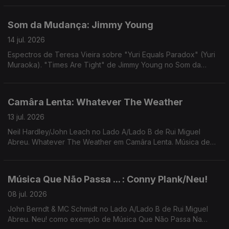
Som da Mudança: Jimmy Young
14 jul. 2026
Espectros de Teresa Vieira sobre "Yuri Equals Paradox" (Yuri
Muraoka). "Times Are Tight" de Jimmy Young no Som da
Mudança. Música de Jimi Tenor, Cool Breeze, Arthur Russell,
Santa ana & Ana Gandum...
Camâra Lenta: Whatever The Weather
13 jul. 2026
Neil Hardley/John Leach no Lado A/Lado B de Rui Miguel
Abreu. Whatever The Weather em Camâra Lenta. Música de
Miho Hatori, Carla Del Forno, Clara Rockmore, Portishead
Música Que Não Passa ... : Conny Plank/Neu!
08 jul. 2026
John Berndt & MC Schmidt no Lado A/Lado B de Rui Miguel
Abreu. Neu! como exemplo de Música Que Não Passa Na