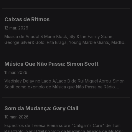
Laurie Anderson em remix Alex Fx, ...
Caixas de Ritmos
12 mar. 2026
Música de Anadol & Marie Klock, Sly & the Family Stone,
George Silver& Gold, Rita Braga, Young Marble Giants, Madlib,
The Gist, Cocteau Twins, Suicide, Karftwerk, Marvin Gaye,
Michael Jackson, Herbie Hancock, ...
Música Que Não Passa: Simon Scott
11 mar. 2026
Vladislav Delay no Lado A/Lado B de Rui Miguel Abreu. Simon
Scott como exemplo de Música que Não Passa na Rádio.
Música de Rebecca de Vasman, Amanda Whiting, Luomo, Jimi
Tenor
Som da Mudança: Gary Clail
10 mar. 2026
Espectros de Teresa Vieira sobre "Caligari's Cure" de Tom
Palazzolo. Gary Clail no Som da Mudança. Música de Ms Ray &