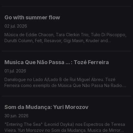
Serge Gainsbourg, Marquis de Sade ...
Go with summer flow
02 jul. 2026
Música de Eddie Chacon, Tara Clerkin Trio, Tulio Di Piscoppo,
Durutti Column, Felt, Resavoir, Gigi Masin, Kruder and
Dorfmeister, PT Musik, ...
Musica Que Não Passa ... : Tozé Ferreira
01 jul. 2026
Danalogue no Lado A/Lado B de Rui Miguel Abreu. Tozé
Ferreira como exemplo de Música Que Não Passa Na Radio.
Música de Nuno Beats, Mr Scruff & Mark Rae, George Silver &
Gold, Bruno Pernadas
Som da Mudança: Yuri Morozov
30 jun. 2026
"Entering The Sea" (Leonid Osyka) nos Espectros de Teresa
Vieira. Yuri Morozov no Som da Mudança. Musica de Mirror