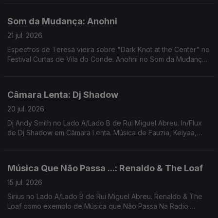
Som da Mudança: Anohni
21 jul. 2026
Espectros de Teresa vieira sobre "Dark Knot at the Center" no
Festival Curtas de Vila do Conde. Anohni no Som da Mudança.
Música de Carla Del Forno, Mirror People, Nuno Canavarro,
Ursula Rucker, Hercules and Love Affair
Câmara Lenta: Dj Shadow
20 jul. 2026
Dj Andy Smith no Lado A/Lado B de Rui Miguel Abreu. In/Flux
de Dj Shadow em Câmara Lenta. Música de Fauzia, Keiyaa,
Portishead, Tricky, James K, Zaliva D
Música Que Não Passa ...: Renaldo & The Loaf
15 jul. 2026
Sirius no Lado A/Lado B de Rui Miguel Abreu. Renaldo & The
Loaf como exemplo de Música que Não Passa Na Radio.
Música de Kaytranada, Jack J, Spitbender, Ali Omar, Sault