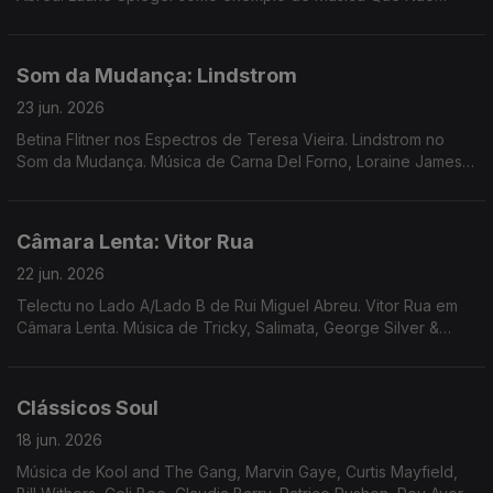
Passa Na Rádio. Musica de Cabrita, 30/70, Bitchin Bajas ...
Som da Mudança: Lindstrom
23 jun. 2026
Betina Flitner nos Espectros de Teresa Vieira. Lindstrom no
Som da Mudança. Música de Carna Del Forno, Loraine James,
PT Musik, XMal Deutschland, LX30, Bonfim, ...
Câmara Lenta: Vitor Rua
22 jun. 2026
Telectu no Lado A/Lado B de Rui Miguel Abreu. Vitor Rua em
Câmara Lenta. Música de Tricky, Salimata, George Silver &
Gold, Anar Band, Higher Primates ...
Clássicos Soul
18 jun. 2026
Música de Kool and The Gang, Marvin Gaye, Curtis Mayfield,