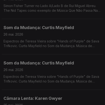
Simon Fisher Turner no Lado A/Lado B de Rui Miguel Abreu.
The Nid Tapes como exemplo de Música Que Não Passa Na
Radio. Música de Rahill, Shin Ski, Deux Filles. Sensible Soccers.
Floating Points, ...
Som da Mudança: Curtis Mayfield
26 mai. 2026
Espectros de Teresa Vieira sobre "Hands of Purple" de Sava
Trifkovic. Curtis Mayfield no Som da Mudança. Música de
Eddie Chacon, Kaytranada, Rochelle Jordan, The Master
Scratch Band,Santa Ana + Ana Gandum, Flying Lyzards
Som da Mudança: Curtis Mayfield
26 mai. 2026
Espectros de Teresa Vieira sobre "Hands of Purple" de Sava
Trifkovic. Curtis Mayfield no Som da Mudança. Música de
Eddie Chacon, Kaytranada, Rochelle Jordan, The Master
Scratch Band,Santa Ana + Ana Gandum, Flying Lyzards
Câmara Lenta: Karen Gwyer