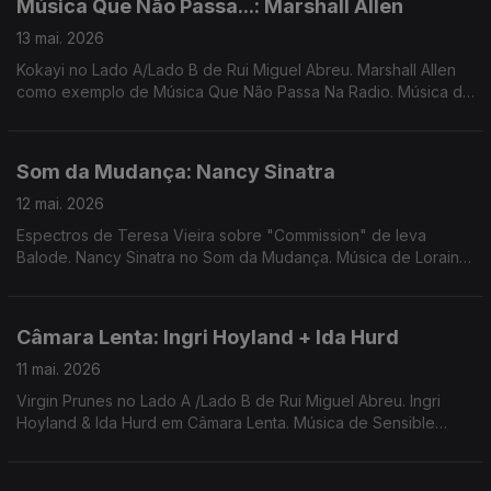
Música Que Não Passa...: Marshall Allen
13 mai. 2026
Kokayi no Lado A/Lado B de Rui Miguel Abreu. Marshall Allen
como exemplo de Música Que Não Passa Na Radio. Música de
Anysia Kim + Tony Seltzer, theCaeserz, Cabrita em remix Mirror
People, Bruno Pernadas, ...
Som da Mudança: Nancy Sinatra
12 mai. 2026
Espectros de Teresa Vieira sobre "Commission" de Ieva
Balode. Nancy Sinatra no Som da Mudança. Música de Loraine
James, Little Simz, Natalie Beridze, Silly, Nariaki + Stefan Ringer
...
Câmara Lenta: Ingri Hoyland + Ida Hurd
11 mai. 2026
Virgin Prunes no Lado A /Lado B de Rui Miguel Abreu. Ingri
Hoyland & Ida Hurd em Câmara Lenta. Música de Sensible
Soccers, Princess Tinymeat, Ali Omar, ...