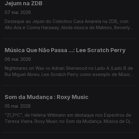
Jejum na ZDB
07 mai. 2026
Destaque ao Jejum do Colectivo Casa Amarela na ZDB, com
Alto Aria e Conna Haraway. Ainda música de Matmos, Beverly
Glenn-Copeland, Daniel Fridell, GAzpa, Gala Drop, ...
Música Que Não Passa ...: Lee Scratch Perry
06 mai. 2026
Nightmares on Wax vs Adrian Sherwood no Lado A /Lado B de
Rui Miguel Abreu. Lee Scratch Perry como exemplo de Música
Que Não Passa Na Rádio. Música de KeiyaA, Calcutá, Cabrita
(remix Iguana Garcia), Waffles Kru ...
Som da Mudança : Roxy Music
05 mai. 2026
"21,3ºC", de Helena Wittmann em destaque nos Espectros de
Teresa Vieira. Roxy Music no Som da Mudança. Música de Dj
Harrison + Yazmine Lacey, Jill Scott, Bruno Pernadas ...