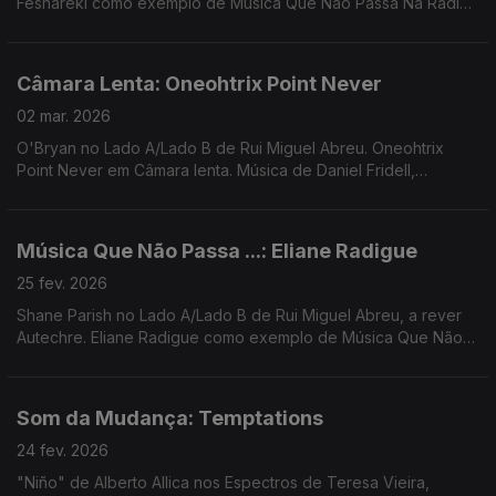
Feshareki como exemplo de Música Que Não Passa Na Rádio.
Música de Jonny Abbey, Avalon Emerson, Santa Ana + Ana
Gandum, Ondness, CZN, Dj Nigga Fox, ...
Câmara Lenta: Oneohtrix Point Never
02 mar. 2026
O'Bryan no Lado A/Lado B de Rui Miguel Abreu. Oneohtrix
Point Never em Câmara lenta. Música de Daniel Fridell,
Montanha, Dam Funk, Saint Dumas, Mirror People, ...
Música Que Não Passa ...: Eliane Radigue
25 fev. 2026
Shane Parish no Lado A/Lado B de Rui Miguel Abreu, a rever
Autechre. Eliane Radigue como exemplo de Música Que Não
Passa Na Radio. Música de Karen Nyame, Matt Martians, Nuno
Beats, Anadol, ...
Som da Mudança: Temptations
24 fev. 2026
"Niño" de Alberto Allica nos Espectros de Teresa Vieira,