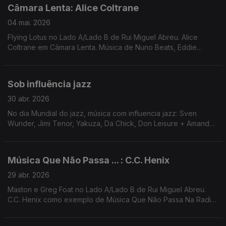
Câmara Lenta: Alice Coltrane
04 mai. 2026
Flying Lotus no Lado A/Lado B de Rui Miguel Abreu. Alice
Coltrane em Câmara Lenta. Música de Nuno Beats, Eddie
Chacon, Joydan, Thundercat, James K, ...
Sob influência jazz
30 abr. 2026
No dia Mundial do jazz, música com influencia jazz: Sven
Wunder, Jimi Tenor, Yakuza, Da Chick, Don Leisure + Amanda
Whiting, heliocentrics, Fumo Ninja, Lanna Gasparotti, Azar Azar,
4 Hero, Floating Points
Música Que Não Passa ... : C.C. Henix
29 abr. 2026
Maston e Greg Foat no Lado A/Lado B de Rui Miguel Abreu.
C.C. Henix como exemplo de Música Que Não Passa Na Radio.
Música de H.E.R. , Live, Ras G, Bruno Pernadas, Jeff Parker
(Kyron remix), Higher Primates