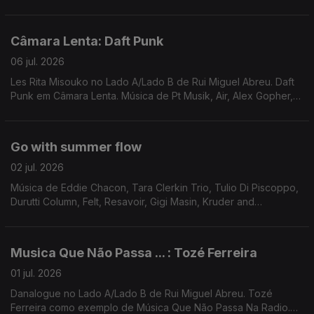
Mudança . Música de Sven Wunder, Tuxedomoon, Caustic
Window, ...
Câmara Lenta: Daft Punk
06 jul. 2026
Les Rita Misouko no Lado A/Lado B de Rui Miguel Abreu. Daft
Punk em Câmara Lenta. Música de Pt Musik, Air, Alex Gopher,
Serge Gainsbourg, Marquis de Sade ...
Go with summer flow
02 jul. 2026
Música de Eddie Chacon, Tara Clerkin Trio, Tulio Di Piscoppo,
Durutti Column, Felt, Resavoir, Gigi Masin, Kruder and
Dorfmeister, PT Musik, ...
Musica Que Não Passa ... : Tozé Ferreira
01 jul. 2026
Danalogue no Lado A/Lado B de Rui Miguel Abreu. Tozé
Ferreira como exemplo de Música Que Não Passa Na Radio.