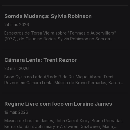
Mudança. Música de Eliza, Femme Falafel, Waffles Kru, Rita
Braga + JP Simões, Império Pacifico + Panda Bear
Somda Mudança: Sylvia Robinson
24 mar. 2026
Espectros de Tersa Vieira sobre "Femmes d'Aubervilliers"
(1977), de Claudine Bories. Sylvia Robinson no Som da
Mudança. Música de Eliza, Femme Falafel, Waffles Kru, Rita
Braga + JP Simões, Império Pacifico + Panda Bear
Câmara Lenta: Trent Reznor
23 mar. 2026
Brion Gysin no Lado A/Lado B de Rui Miguel Abreu. Trent
Reznor em Câmara Lenta. Música de Bruno Pernadas, Karen
Nyame, Material + William Burroughs, Ramuntcho Mata, South
Bay Jams, ...
Regime Livre com foco em Loraine James
19 mar. 2026
Música de Loraine James, John Carroll Kirby, Bruno Pernadas,
Bernardo, Saint John mary + Arctween, Gaztween, Maria,