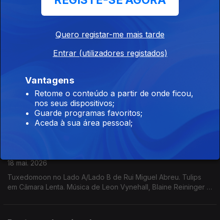
REGISTE-SE AGORA
20 mai. 2026
Plaka no Lado A/LAdo B de Rui Miguel Abreu. Throbbing
Gristle como exemplo de Música que Não Passa Na Rádio.
Quero registar-me mais tarde
Música de Cabrita, Ebo Taylor, Sault, Little Simz, ...
Entrar (utilizadores registados)
Som da Mudança: Wendy Carlos/ Laranja
Mecânica
Vantagens
19 mai. 2026
Retome o conteúdo a partir de onde ficou,
nos seus dispositivos;
Ira Saachs nos Espectros de Teresa Vieira. Wendy Carlos com
Guarde programas favoritos;
a banda sonora de A Clockwork Orange no Som da mudança.
Aceda à sua área pessoal;
Música de Saint John Mary, James K, Klaus Nomi, Mj Lallo,
Jane Weaver, ...
Câmara Lenta: Tulips
18 mai. 2026
Tuxedomoon no Lado A/Lado B de Rui Miguel Abreu. Tulips
em Câmara Lenta. Música de Leon Vynehall, Blaine Reininger +
Steven Brown, Residents, Laurie Anderson ...