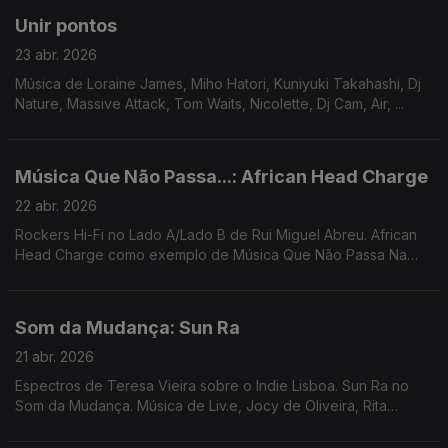
Unir pontos
23 abr. 2026
Música de Loraine James, Miho Hatori, Kuniyuki Takahashi, Dj
Nature, Massive Attack, Tom Waits, Nicolette, Dj Cam, Air, ...
Música Que Não Passa...: African Head Charge
22 abr. 2026
Rockers Hi-Fi no Lado A/Lado B de Rui Miguel Abreu. African
Head Charge como exemplo de Música Que Não Passa Na
Radio. Música de Xtanki e Dubio, Gala Drop, Lissabon by Bus +
Simply Rockers Soundsystem, Peaking Lights ...
Som da Mudança: Sun Ra
21 abr. 2026
Espectros de Teresa Vieira sobre o Indie Lisboa. Sun Ra no
Som da Mudança. Música de Liv.e, Jocy de Oliveira, Rita
Braga, Bernardo, Bitchin Bajas, ...