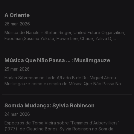
A Oriente
26 mar. 2026
Música de Nariaki + Stefan Ringer, United Future Organzition,
Foodman,Susumu Yokota, Howie Lee, Chace, Zaliva D, ...
Música Que Não Passa ... : Muslimgauze
25 mar. 2026
Harlan Sillverman no Lado A/Lado B de Rui Miguel Abreu.
Muslimgauze como exemplo de Música Que Não Passa Na
Radio. Música de Jimi Tenor, Moby, Don Leisure + Amanda
Whiting, John Surman, Rochelle Jordan ...
Somda Mudança: Sylvia Robinson
24 mar. 2026
Espectros de Tersa Vieira sobre "Femmes d'Aubervilliers"
(1977), de Claudine Bories. Sylvia Robinson no Som da