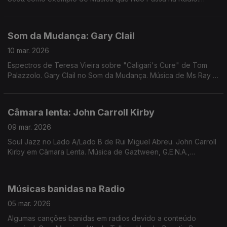
Música de Rebecca de Vasman, Amanda Whiting, Luomo, Jimi
Tenor
Som da Mudança: Gary Clail
10 mar. 2026
Espectros de Teresa Vieira sobre "Caligari's Cure" de Tom
Palazzolo. Gary Clail no Som da Mudança. Música de Ms Ray &
Nourished by Time, Mané Fernandes, Jamie Lidell, Specter,
George Silver & Gold,
Câmara lenta: John Carroll Kirby
09 mar. 2026
Soul Jazz no Lado A/Lado B de Rui Miguel Abreu. John Carroll
Kirby em Câmara Lenta. Música de Gaztween, G.E.N.A.,
Bernardo, Norma White & Brentford, Konk, Mercenárias, ...
Músicas banidas na Radio
05 mar. 2026
Algumas canções banidas em radios devido a conteúdo