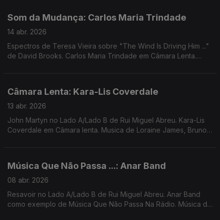
Femme Falafel, ...
Som da Mudança: Carlos Maria Trindade
14 abr. 2026
Espectros de Teresa Vieira sobre "The Wind Is Driving Him ..."
de David Brooks. Carlos Maria Trindade em Câmara Lenta.
Música de Jimi Tenor, Jefferson Airplane, Mão, Herois do Mar,
...
Câmara Lenta: Kara-Lis Coverdale
13 abr. 2026
John Martyn no Lado A/Lado B de Rui Miguel Abreu. Kara-Lis
Coverdale em Câmara lenta. Musica de Loraine James, Bruno
Pernadas, Frida, Luke Vibert, Massive Attack, ...
Música Que Não Passa ...: Anar Band
08 abr. 2026
Resavoir no Lado A/Lado B de Rui Miguel Abreu. Anar Band
como exemplo de Música Que Não Passa Na Rádio. Música de
Dj Harrison, Gaztween, Molly Lewis, Dam Funk ...