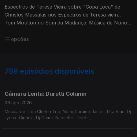
Espectros de Teresa Vieira sobre "Copa Loca" de
Christos Massalas nos Espectros de Teresa vieira.
Tom Moulton no Som da Mudança. Música de Nuno
Beats, Rita Vian, Ztella, Avalon Emerson, ...
opções
789
episódios disponíveis
939704
938136
933291
928584
923961
918913
914646
908619
903562
Câmara Lenta: Durutti Column
06 ago. 2026
Música de Tara Clerkin Trio, Nomi, Loraine James, Rita Vian, Dj
Lycox, Cigarra, Dj Cam + Nicolette, Telefis, ...