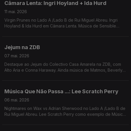
Câmara Lenta: Ingri Hoyland + Ida Hurd
11 mai. 2026
Virgin Prunes no Lado A /Lado B de Rui Miguel Abreu. Ingri
Hoyland & Ida Hurd em Câmara Lenta. Música de Sensible
Soccers, Princess Tinymeat, Ali Omar, ...
Jejum na ZDB
07 mai. 2026
Destaque ao Jejum do Colectivo Casa Amarela na ZDB, com
Alto Aria e Conna Haraway. Ainda música de Matmos, Beverly
Glenn-Copeland, Daniel Fridell, GAzpa, Gala Drop, ...
Música Que Não Passa ...: Lee Scratch Perry
06 mai. 2026
Nightmares on Wax vs Adrian Sherwood no Lado A /Lado B de
Rui Miguel Abreu. Lee Scratch Perry como exemplo de Música
Que Não Passa Na Rádio. Música de KeiyaA, Calcutá, Cabrita
(remix Iguana Garcia), Waffles Kru ...