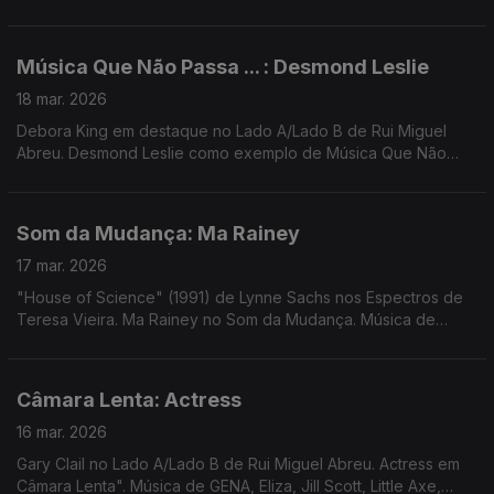
Ursula Rucker
Música Que Não Passa ... : Desmond Leslie
18 mar. 2026
Debora King em destaque no Lado A/Lado B de Rui Miguel
Abreu. Desmond Leslie como exemplo de Música Que Não
Passa Na Radio. Música de DJ Harrison, Dawuna, Natural
Yogurt Band, Samalandra, Transmission Towers
Som da Mudança: Ma Rainey
17 mar. 2026
"House of Science" (1991) de Lynne Sachs nos Espectros de
Teresa Vieira. Ma Rainey no Som da Mudança. Música de
Avalon Emerson, Smerz, James K, Redoma, Três Tristes
Tigres, St Germain, ...
Câmara Lenta: Actress
16 mar. 2026
Gary Clail no Lado A/Lado B de Rui Miguel Abreu. Actress em
Câmara Lenta". Música de GENA, Eliza, Jill Scott, Little Axe,