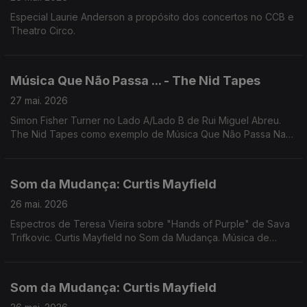
Especial Laurie Anderson a propósito dos concertos no CCB e
Theatro Circo.
Música Que Não Passa ... - The Nid Tapes
27 mai. 2026
Simon Fisher Turner no Lado A/Lado B de Rui Miguel Abreu.
The Nid Tapes como exemplo de Música Que Não Passa Na
Radio. Música de Rahill, Shin Ski, Deux Filles. Sensible Soccers.
Floating Points, ...
Som da Mudança: Curtis Mayfield
26 mai. 2026
Espectros de Teresa Vieira sobre "Hands of Purple" de Sava
Trifkovic. Curtis Mayfield no Som da Mudança. Música de
Eddie Chacon, Kaytranada, Rochelle Jordan, The Master
Scratch Band,Santa Ana + Ana Gandum, Flying Lyzards
Som da Mudança: Curtis Mayfield