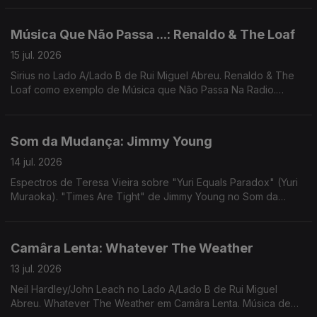
Música Que Não Passa ...: Renaldo & The Loaf
15 jul. 2026
Sirius no Lado A/Lado B de Rui Miguel Abreu. Renaldo & The
Loaf como exemplo de Música que Não Passa Na Radio.
Música de Kaytranada, Jack J, Spitbender, Ali Omar, Sault
Som da Mudança: Jimmy Young
14 jul. 2026
Espectros de Teresa Vieira sobre "Yuri Equals Paradox" (Yuri
Muraoka). "Times Are Tight" de Jimmy Young no Som da
Mudança. Música de Jimi Tenor, Cool Breeze, Arthur Russell,
Santa ana & Ana Gandum...
Camâra Lenta: Whatever The Weather
13 jul. 2026
Neil Hardley/John Leach no Lado A/Lado B de Rui Miguel
Abreu. Whatever The Weather em Camâra Lenta. Música de