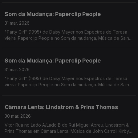
Profound Whatever, Trabant ...
Som da Mudança: Paperclip People
31 mar. 2026
"Party Girl" (1995) de Daisy Mayer nos Espectros de Teresa
vieira. Paperclip People no Som da mudança. Música de Saint
John Mary + Arctween, Avalon Emerson, Dawn Penn, Sista Lisa
+ Sr Dubong, Keyiaa
Som da Mudança: Paperclip People
31 mar. 2026
"Party Girl" (1995) de Daisy Mayer nos Espectros de Teresa
vieira. Paperclip People no Som da mudança. Música de Saint
John Mary + Arctween, Avalon Emerson, Dawn Penn, Sista Lisa
+ Sr Dubong, Keyiaa
Câmara Lenta: Lindstrom & Prins Thomas
30 mar. 2026
Vitor Rua no Lado A/Lado B de Rui Miguel Abreu. Lindstrom &
Prins Thomas em Câmara Lenta. Música de John Carroll Kirby,
Eddie Chacon, Bernardo, Telectu, GNR, Bruno Pernadas, ...