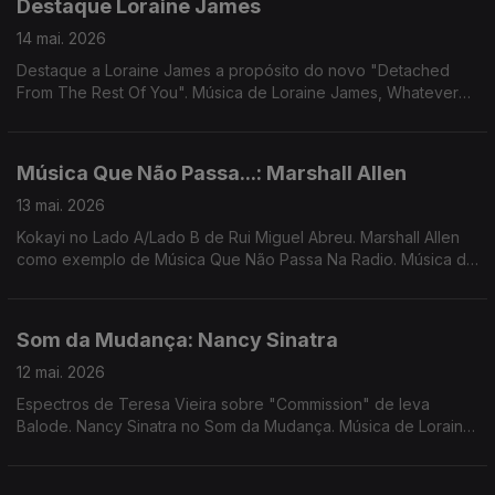
Destaque Loraine James
14 mai. 2026
Destaque a Loraine James a propósito do novo "Detached
From The Rest Of You". Música de Loraine James, Whatever
The Weather, Tirzah, Sonic Boom & Panda Bear, Femme
Falafel, ....
Música Que Não Passa...: Marshall Allen
13 mai. 2026
Kokayi no Lado A/Lado B de Rui Miguel Abreu. Marshall Allen
como exemplo de Música Que Não Passa Na Radio. Música de
Anysia Kim + Tony Seltzer, theCaeserz, Cabrita em remix Mirror
People, Bruno Pernadas, ...
Som da Mudança: Nancy Sinatra
12 mai. 2026
Espectros de Teresa Vieira sobre "Commission" de Ieva
Balode. Nancy Sinatra no Som da Mudança. Música de Loraine
James, Little Simz, Natalie Beridze, Silly, Nariaki + Stefan Ringer
...