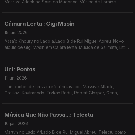
Massive Attack no Soim da Mudança. Música de Loraine
James, Jill Scott, John Carroll Kirby, Rebecca de Vasmant,
Mocky, Tricky ...
Câmara Lenta : Gigi Masin
15 jun. 2026
Assa’d Khoury no Lado a/Lado B de Rui Miguel Abreu. Novo
album de Gigi MAsin em Câ,ara lenta. Música de Salimata, Little
Simz, TP Musik, Al Massrieen, Nariaki + Stefan Ringer ...
Unir Pontos
11 jun. 2026
Unir pontos de cruzar referências com Massive Attack,
Groillaz, Kaytranada, Erykah Badu, Robert Glasper, Gena,
Georgia Anne Mudrow, Dam Funk ...
Música Que Não Passa...: Telectu
10 jun. 2026
Martyn no Lado A/Lado B de Rui Miguel Abreu. Telectu como