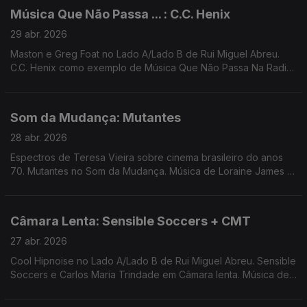
Música Que Não Passa ... : C.C. Henix
29 abr. 2026
Maston e Greg Foat no Lado A/Lado B de Rui Miguel Abreu.
C.C. Henix como exemplo de Música Que Não Passa Na Radio.
Música de H.E.R. , Live, Ras G, Bruno Pernadas, Jeff Parker
(Kyron remix), Higher Primates
Som da Mudança: Mutantes
28 abr. 2026
Espectros de Teresa Vieira sobre cinema brasileiro do anos
70. Mutantes no Som da Mudança. Música de Loraine James +
Miho Hatori, Smerz, Cigarra, George Silver and Gold, Santa
Ana + Ana Gandum ...
Câmara Lenta: Sensible Soccers + CMT
27 abr. 2026
Cool Hipnoise no Lado A/Lado B de Rui Miguel Abreu. Sensible
Soccers e Carlos Maria Trindade em Câmara lenta. Música de
St John Mary, Jamie Lidell, Herbert + Momoko, Spaceboys,
Tone + Roxanne Tatei, ...