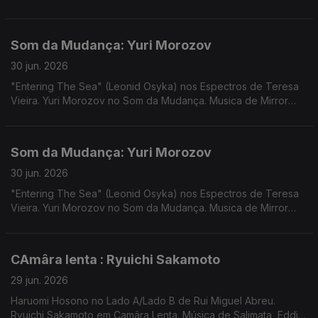
Música de Nuno Beats, Mr Scruff & Mark Rae, George Silver &
Gold, Bruno Pernadas
Som da Mudança: Yuri Morozov
30 jun. 2026
"Entering The Sea" (Leonid Osyka) nos Espectros de Teresa
Vieira. Yuri Morozov no Som da Mudança. Musica de Mirror
People, Vakula, Rahill, Vanessa Vasmant
Som da Mudança: Yuri Morozov
30 jun. 2026
"Entering The Sea" (Leonid Osyka) nos Espectros de Teresa
Vieira. Yuri Morozov no Som da Mudança. Musica de Mirror
People, Vakula, Rahill, Vanessa Vasmant
CAmâra lenta : Ryuichi Sakamoto
29 jun. 2026
Haruomi Hosono no Lado A/Lado B de Rui Miguel Abreu.
Ryuichi Sakamoto em Camâra Lenta. Música de Salimata, Eddie