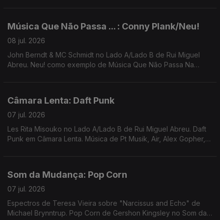
Miho Hatori, Carla Del Forno, Clara Rockmore, Portishead
Música Que Não Passa ... : Conny Plank/Neu!
08 jul. 2026
John Berndt & MC Schmidt no Lado A/Lado B de Rui Miguel
Abreu. Neu! como exemplo de Música Que Não Passa Na
Rádio. Música de Cindy Lee, Colloboh, Matmos, Pal+ ...
Câmara Lenta: Daft Punk
07 jul. 2026
Les Rita Misouko no Lado A/Lado B de Rui Miguel Abreu. Daft
Punk em Câmara Lenta. Música de Pt Musik, Air, Alex Gopher,
Serge Gainsbourg, Marquis de Sade ...
Som da Mudança: Pop Corn
07 jul. 2026
Espectros de Teresa Vieira sobre "Narcissus and Echo" de
Michael Brynntrup. Pop Corn de Gershon Kingsley no Som da