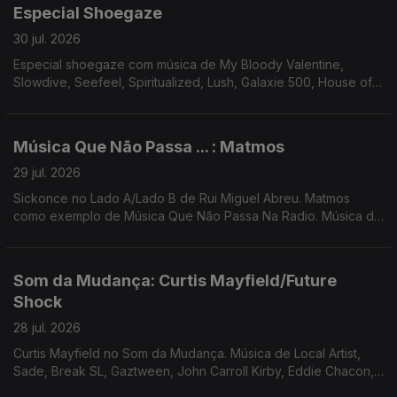
Especial Shoegaze
30 jul. 2026
Especial shoegaze com música de My Bloody Valentine,
Slowdive, Seefeel, Spiritualized, Lush, Galaxie 500, House of
Love, Mercury Rev, Cocteau Twins, Beach House, Tokyo
Shoegazer
Música Que Não Passa ... : Matmos
29 jul. 2026
Sickonce no Lado A/Lado B de Rui Miguel Abreu. Matmos
como exemplo de Música Que Não Passa Na Radio. Música de
Fauzia, Tara Clerkin Trio, Bruno Pernadas, Sr Dubong, Lana
Gasparotti, Redoma ...
Som da Mudança: Curtis Mayfield/Future
Shock
28 jul. 2026
Curtis Mayfield no Som da Mudança. Música de Local Artist,
Sade, Break SL, Gaztween, John Carroll Kirby, Eddie Chacon,
Terry Callier, ...