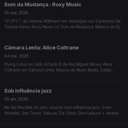
Som da Mudança : Roxy Music
05 mai. 2026
"21,3ºC", de Helena Wittmann em destaque nos Espectros de
Teresa Vieira. Roxy Music no Som da Mudança. Música de Dj
Harrison + Yazmine Lacey, Jill Scott, Bruno Pernadas ...
Câmara Lenta: Alice Coltrane
04 mai. 2026
Flying Lotus no Lado A/Lado B de Rui Miguel Abreu. Alice
Coltrane em Câmara Lenta. Música de Nuno Beats, Eddie
Chacon, Joydan, Thundercat, James K, ...
Sob influência jazz
30 abr. 2026
No dia Mundial do jazz, música com influencia jazz: Sven
Wunder, Jimi Tenor, Yakuza, Da Chick, Don Leisure + Amanda
Whiting, heliocentrics, Fumo Ninja, Lanna Gasparotti, Azar Azar,
4 Hero, Floating Points