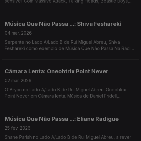
sensível. Com Massive Attack, Talking Heads, Beastie Boys,
Clash, Specials, Bob Marley, Temptations, Beatles, Zeca
Afonso, ...
Música Que Não Passa ...: Shiva Feshareki
04 mar. 2026
Serpente no Lado A/Lado B de Rui Miguel Abreu, Shiva
Feshareki como exemplo de Música Que Não Passa Na Rádio.
Música de Jonny Abbey, Avalon Emerson, Santa Ana + Ana
Gandum, Ondness, CZN, Dj Nigga Fox, ...
Câmara Lenta: Oneohtrix Point Never
02 mar. 2026
O'Bryan no Lado A/Lado B de Rui Miguel Abreu. Oneohtrix
Point Never em Câmara lenta. Música de Daniel Fridell,
Montanha, Dam Funk, Saint Dumas, Mirror People, ...
Música Que Não Passa ...: Eliane Radigue
25 fev. 2026
Shane Parish no Lado A/Lado B de Rui Miguel Abreu, a rever