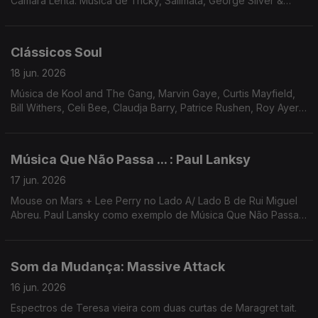
Câmara Lenta. Música de Tricky, Salimata, George Silver &
Gold, Anar Band, Higher Primates ...
Clássicos Soul
18 jun. 2026
Música de Kool and The Gang, Marvin Gaye, Curtis Mayfield,
Bill Withers, Celi Bee, Claudja Barry, Patrice Rushen, Roy Ayers,
Erykah Badu, Shelter Av ...
Música Que Não Passa ... : Paul Lanksy
17 jun. 2026
Mouse on Mars + Lee Perry no Lado A/ Lado B de Rui Miguel
Abreu. Paul Lansky como exemplo de Música Que Não Passa
na Rádio. Música de Sault, Nightmares on Wax, Basic Channel,
...
Som da Mudança: Massive Attack
16 jun. 2026
Espectros de Teresa vieira com duas curtas de Maragret tait.