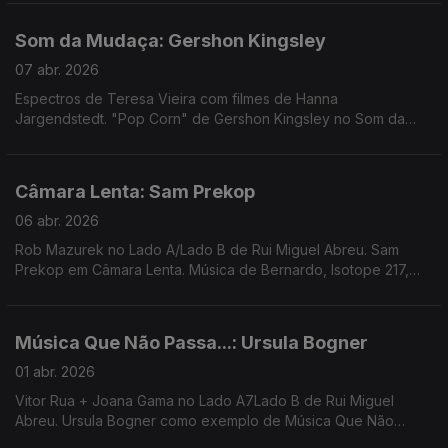
Som da Mudaça: Gershon Kingsley
07 abr. 2026
Espectros de Teresa Vieira com filmes de Hanna
Jargendstedt. "Pop Corn" de Gershon Kingsley no Som da
Mudança. Música de Eliza, Silly, Loopsell, Bruno Pernadas ...
Câmara Lenta: Sam Prekop
06 abr. 2026
Rob Mazurek no Lado A/Lado B de Rui Miguel Abreu. Sam
Prekop em Câmara Lenta. Música de Bernardo, Isotope 217,
Santa Ana + Ana Gandum, Transmission Towers, ...
Música Que Não Passa...: Ursula Bogner
01 abr. 2026
Vitor Rua + Joana Gama no Lado A7Lado B de Rui Miguel
Abreu. Ursula Bogner como exemplo de Música Que Não
Passa Na Radio. Música de 30/70, Loraine James, Colectivo