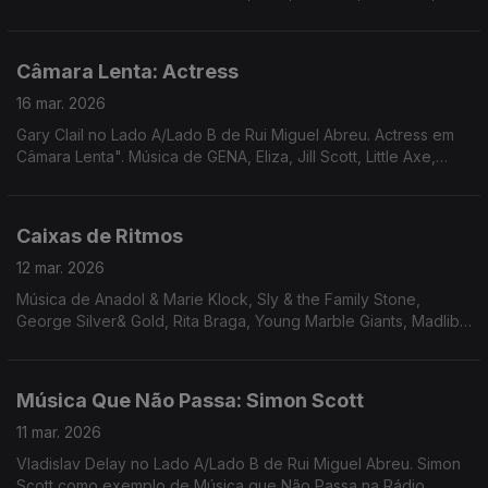
Laurie Anderson em remix Alex Fx, ...
Câmara Lenta: Actress
16 mar. 2026
Gary Clail no Lado A/Lado B de Rui Miguel Abreu. Actress em
Câmara Lenta". Música de GENA, Eliza, Jill Scott, Little Axe,
Laurie Anderson em remix Alex Fx, ...
Caixas de Ritmos
12 mar. 2026
Música de Anadol & Marie Klock, Sly & the Family Stone,
George Silver& Gold, Rita Braga, Young Marble Giants, Madlib,
The Gist, Cocteau Twins, Suicide, Karftwerk, Marvin Gaye,
Michael Jackson, Herbie Hancock, ...
Música Que Não Passa: Simon Scott
11 mar. 2026
Vladislav Delay no Lado A/Lado B de Rui Miguel Abreu. Simon
Scott como exemplo de Música que Não Passa na Rádio.