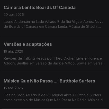
Câmara Lenta: Boards Of Canada
20 abr. 2026
Laurie Anderson no Lado A/Lado B de Rui Miguel Abreu. Nova
de Boards of Canada em Câmara Lenta. Música de St John
Mary, Local Artist, Dj Harrison, Carminho, Mão, ...
Versões e adaptações
16 abr. 2026
Reviões de Talking Heads por Theo Croker, Liv.e e Florence
Adooni. Beatles em versão de Jackie Mittoo, Bowie em versão
de Lassigue Bendthaus. Nico canta Doors, Ingrid Chavez canta
Madonna, Moodymann revê Chic, ...
Música Que Não Passa ...: Butthole Surfers
15 abr. 2026
Flea no Lado A/Lado B de Rui Miguel Abreu. Butthole Surfers
como exemplo de Música Que Não Passa Na Rádio. Música de
John Carroll Kirby, Martin Denny, Brian Eno + David Byrne,