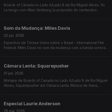
Boards of Canada no Lado A/Lado B de Rui Miguel Abreu. Yo
La tengo com Allen Ginsberg (a propósito do centenário
deste) como exemplo de Música Que Não Passa Na Radio
Som da Mudança: Miles Davis
02 jun. 2026
Espectros de Teresa Vieira sobre o Beast - International Film
Festival. Miles Davis no som da mudança com a banda sonora
de "Ascenseur pour l'échafaud" de Louis Malle
Câmara Lenta: Squarepusher
01 jun. 2026
Mixtape de Boards of Canada no Lado A/Lado B de Rui Miguel
Abreu, Squarepusher em Câmara Lenta. Música de Gena,
Jamie Lidell, Autechre, Oneohtrix Point Never, Nigga Fox,
Flying Lotus, ...
Especial Laurie Anderson
28 mai. 2026