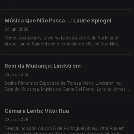
Chacon, Yellow Magic Orchestra, Nariaki + Stefan Ringer,
Moreno Ácido + Diogo ...
Música Que Não Passa ...: Laurie Spiegel
24 jun. 2026
Robert Aiki Aubrey Lowe no Lado A/Lado B de Rui Miguel
Abreu. Laurie Spiegel como exemplo de Música Que Não
Passa Na Rádio. Musica de Cabrita, 30/70, Bitchin Bajas ...
Som da Mudança: Lindstrom
23 jun. 2026
Betina Flitner nos Espectros de Teresa Vieira. Lindstrom no
Som da Mudança. Música de Carna Del Forno, Loraine James,
PT Musik, XMal Deutschland, LX30, Bonfim, ...
Câmara Lenta: Vitor Rua
22 jun. 2026
Telectu no Lado A/Lado B de Rui Miguel Abreu. Vitor Rua em