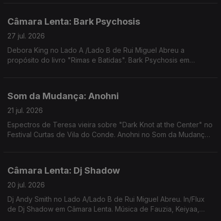
Câmara Lenta: Bark Psychosis
27 jul. 2026
Debora King no Lado A /Lado B de Rui Miguel Abreu a
propósito do livro "Rimas e Batidas". Bark Psychosis em
Câmara Lenta. Música de Nomi, Jill Scott, Samalandra, ...
Som da Mudança: Anohni
21 jul. 2026
Espectros de Teresa vieira sobre "Dark Knot at the Center" no
Festival Curtas de Vila do Conde. Anohni no Som da Mudança.
Música de Carla Del Forno, Mirror People, Nuno Canavarro,
Ursula Rucker, Hercules and Love Affair
Câmara Lenta: Dj Shadow
20 jul. 2026
Dj Andy Smith no Lado A/Lado B de Rui Miguel Abreu. In/Flux
de Dj Shadow em Câmara Lenta. Música de Fauzia, Keiyaa,
Portishead, Tricky, James K, Zaliva D