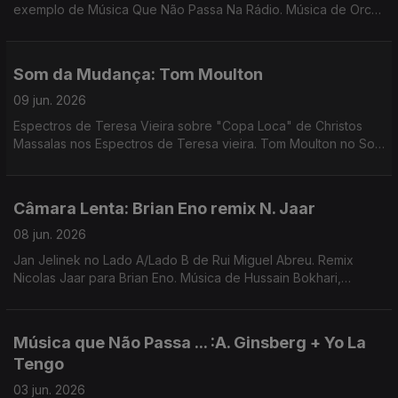
exemplo de Música Que Não Passa Na Rádio. Música de Orca,
Carla del Forno, Waffles Kru, Femme Falafel, ...
Som da Mudança: Tom Moulton
09 jun. 2026
Espectros de Teresa Vieira sobre "Copa Loca" de Christos
Massalas nos Espectros de Teresa vieira. Tom Moulton no Som
da Mudança. Música de Nuno Beats, Rita Vian, Ztella, Avalon
Emerson, ...
Câmara Lenta: Brian Eno remix N. Jaar
08 jun. 2026
Jan Jelinek no Lado A/Lado B de Rui Miguel Abreu. Remix
Nicolas Jaar para Brian Eno. Música de Hussain Bokhari,
Redoma, Farben, Matias Aguayo, ...
Música que Não Passa ... :A. Ginsberg + Yo La
Tengo
03 jun. 2026