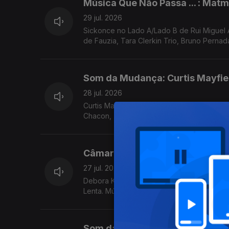
Música Que Não Passa ... : Mat
29 jul. 2026
Sickonce no Lado A/Lado B de Rui Miguel
de Fauzia, Tara Clerkin Trio, Bruno Pernad
Som da Mudança: Curtis Mayfie
28 jul. 2026
Curtis Mayfield no Som da Mudança. Música 
Chacon, Terry Callier, ...
Câmara Lenta: Bark Psychosis
27 jul. 2026
Debora King no Lado A /Lado B de Rui Migu
Lenta. Música de Nomi, Jill Scott, Samalandra
Som da Mudança: Anohni