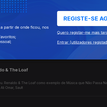
ot at the Center" no Festival Curtas de Vila do Conde. Anohni no S
REGISTE-SE A
Mudança. Música de Carla Del Forno, Mirror People, Nuno Canavarro, Ursula Rucker, Hercules and Love Affair
 partir de onde ficou, nos
Quero registar-me mais tar
avoritos;
ssoal;
Entrar (utilizadores regista
uel Abreu. In/Flux de Dj Shadow em Câmara Lenta. Música de Fauzia
do & The Loaf
reu. Renaldo & The Loaf como exemplo de Música que Não Passa Na
Ali Omar, Sault