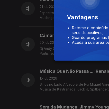
21 jul. 2026
Espectros de Teresa vieira sobre "Dark Kn
Vantagens
Retome o conteúdo a
seus dispositivos;
Câmara Lenta: Dj Shadow
Guarde programas f
Aceda à sua área pe
20 jul. 2026
Dj Andy Smith no Lado A/Lado B de Rui Mig
Portishead, Tricky, James K, Zaliva D
Música Que Não Passa ...: Renal
15 jul. 2026
Sirius no Lado A/Lado B de Rui Miguel Ab
Música de Kaytranada, Jack J, Spitbender, 
Som da Mudança: Jimmy Young