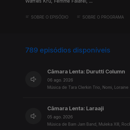
Waffles Kru, Femme Falafel, ...
SOBRE O EPISÓDIO
SOBRE O PROGRAMA
789
episódios disponíveis
939704
938136
Câmara Lenta: Durutti Column
06 ago. 2026
Música de Tara Clerkin Trio, Nomi, Loraine J
Câmara Lenta: Laraaji
05 ago. 2026
Música de Bam Jam Band, Muleka XIII, Rocke