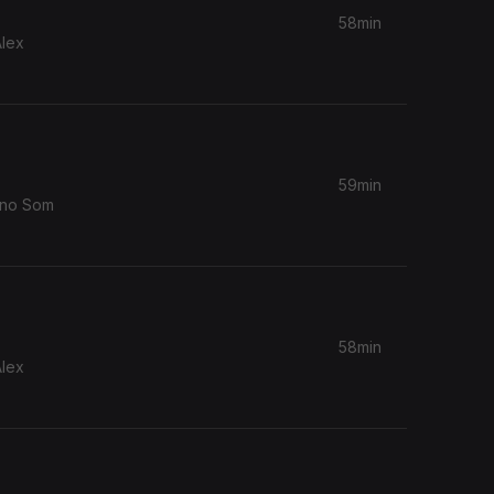
58min
Alex
59min
 no Som
58min
Alex