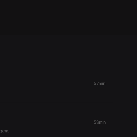
57min
58min
m, ....