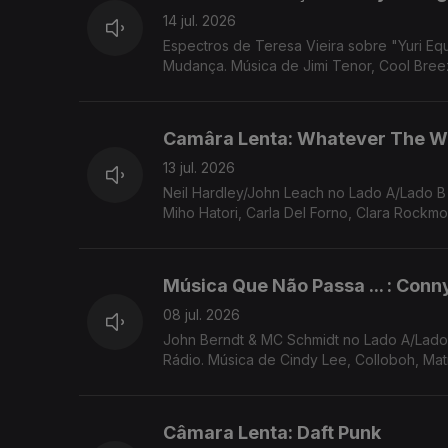
14 jul. 2026
Espectros de Teresa Vieira sobre "Yuri Equals Paradox" (Yuri Muraoka). "Times 
Mudança. Música de Jimi Tenor, Cool Breez
Camâra Lenta: Whatever The W
13 jul. 2026
Neil Hardley/John Leach no Lado A/Lado 
Miho Hatori, Carla Del Forno, Clara Rockmo
Música Que Não Passa ... : Conn
08 jul. 2026
John Berndt & MC Schmidt no Lado A/Lado B de Rui Miguel Abreu. Neu! como exemplo de Música Que Não Passa Na
Rádio. Música de Cindy Lee, Colloboh, Matm
Câmara Lenta: Daft Punk