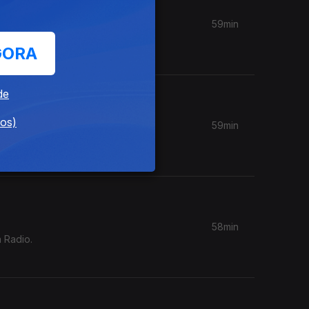
59min
om da
GORA
de
dos)
59min
, Keiyaa,
58min
 Radio.