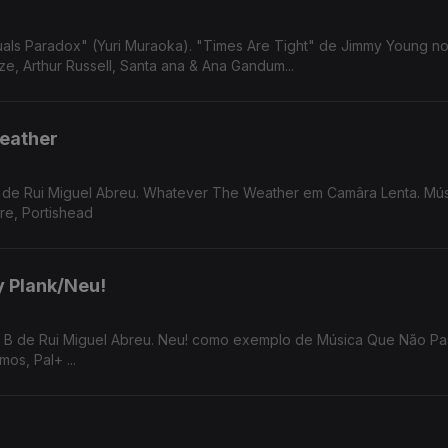
Are Tight" de Jimmy Young no Som da
e, Arthur Russell, Santa ana & Ana Gandum...
eather
B de Rui Miguel Abreu. Whatever The Weather em Camâra Lenta. Mú
re, Portishead
y Plank/Neu!
os, Pal+ ...