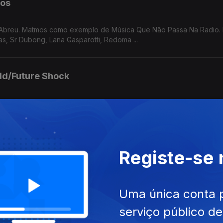
mos
 Abreu. Matmos como exemplo de Música Que Não Passa Na Radio.
as, Sr Dubong, Lana Gasparotti, Redoma ...
ld/Future Shock
de Local Artist, Sade, Break SL, Gaztween, John Carroll Kirby, Edd
Registe-se
el Abreu a propósito do livro "Rimas e Batidas". Bark Psychosis e
, ...
Uma única conta 
serviço público d