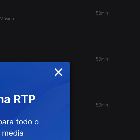
58min
 Música
59min
×
ie
 na RTP
59min
m Câmara
para todo o
e media